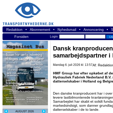
Redaktion
•
Abonnement
•
Nyhedsmail
•
Annoncering
•
S
Forsiden
Login
Dansk kranproducent
samarbejdspartner i
Mandag 6. juli 2026 kl: 13:57
Af:
Redaktio
HMF Group har efter opkøbet af d
Hydrauliek Fabriek Nederland B.V. 
datterselskaber i Holland og Belgi
Den danske kranproducent har i ove
levere lastbilmonterede kranløsninger 
Samarbejdet har skabt et solidt fundam
markedsindsigt, som danner grundlag
datterselskaber i de to lande.
AUGUST 2026