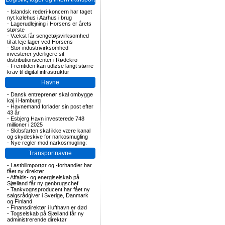
-
Islandsk rederi-koncern har taget
nyt kølehus i Aarhus i brug
-
Lagerudlejning i Horsens er årets
største
-
Vækst får sengetøjsvirksomhed
til at leje lager ved Horsens
-
Stor industrivirksomhed
investerer yderligere sit
distributionscenter i Rødekro
-
Fremtiden kan udløse langt større
krav til digital infrastruktur
Havne
-
Dansk entreprenør skal ombygge
kaj i Hamburg
-
Havnemand forlader sin post efter
43 år
-
Esbjerg Havn investerede 748
millioner i 2025
-
Skibsfarten skal ikke være kanal
og skydeskive for narkosmugling
-
Nye regler mod narkosmugling:
Transportnavne
-
Lastbilimportør og -forhandler har
fået ny direktør
-
Affalds- og energiselskab på
Sjælland får ny genbrugschef
-
Tankvognsproducent har fået ny
salgsrådgiver i Sverige, Danmark
og Finland
-
Finansdirektør i lufthavn er død
-
Togselskab på Sjælland får ny
administrerende direktør