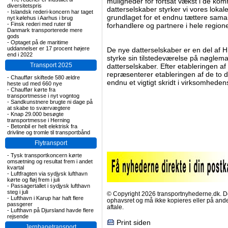
muligheder for fortsat vækst i de ko
diversitetspris
datterselskaber styrker vi vores lokal
-
Islandsk rederi-koncern har taget
grundlaget for et endnu tættere sam
nyt kølehus i Aarhus i brug
-
Finsk rederi med ruter til
forhandlere og partnere i hele region
Danmark transporterede mere
gods
-
Optaget på de maritime
uddannelser er 17 procent højere
De nye datterselskaber er en del af 
end i 2022
styrke sin tilstedeværelse på nøgle
Transport 2025
datterselskaber. Efter etableringen af
repræsenterer etableringen af de to d
-
Chauffør skiftede 580 ældre
endnu et vigtigt skridt i virksomhedens
heste ud med 660 nye
-
Chauffør kørte fra
transportmesse i nyt vogntog
-
Sandkunstnere brugte ni dage på
at skabe to sværvægtere
-
Knap 29.000 besøgte
transportmesse i Herning
-
Betonbil er helt elektrisk fra
drivline og tromle til transportbånd
Flytransport
-
Tysk transportkoncern kørte
omsætning og resultat frem i andet
kvartal
-
Luftfragten via sydjysk lufthavn
kørte og fløj frem i juli
-
Passagertallet i sydjysk lufthavn
steg i juli
© Copyright 2026 transportnyhederne.dk. Den
-
Lufthavn i Karup har haft flere
ophavsret og må ikke kopieres eller på an
passgerer
aftale.
-
Lufthavn på Djursland havde flere
rejsende
Print siden
Jernbanetransport