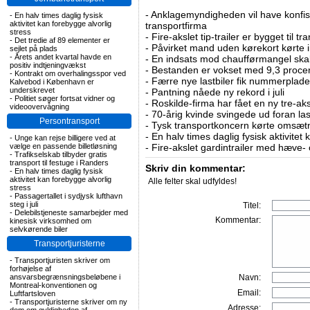
-
Anklagemyndigheden vil have konfisk
-
En halv times daglig fysisk
aktivitet kan forebygge alvorlig
transportfirma
stress
-
Fire-akslet tip-trailer er bygget til t
-
Det tredie af 89 elementer er
-
Påvirket mand uden kørekort kørte in
sejlet på plads
-
Årets andet kvartal havde en
-
En indsats mod chaufførmangel skal
positiv indtjeningvækst
-
Bestanden er vokset med 9,3 procent
-
Kontrakt om overhalingsspor ved
-
Færre nye lastbiler fik nummerplader 
Kalvebod i København er
underskrevet
-
Pantning nåede ny rekord i juli
-
Politiet søger fortsat vidner og
-
Roskilde-firma har fået en ny tre-aksl
videoovervågning
-
70-årig kvinde svingede ud foran las
Persontransport
-
Tysk transportkoncern kørte omsætni
-
En halv times daglig fysisk aktivitet
-
Unge kan rejse billigere ved at
vælge en passende billetløsning
-
Fire-akslet gardintrailer med hæve-
-
Trafikselskab tilbyder gratis
transport til festuge i Randers
Skriv din kommentar:
-
En halv times daglig fysisk
aktivitet kan forebygge alvorlig
Alle felter skal udfyldes!
stress
-
Passagertallet i sydjysk lufthavn
steg i juli
Titel:
-
Delebilstjeneste samarbejder med
Kommentar:
kinesisk virksomhed om
selvkørende biler
Transportjuristerne
-
Transportjuristen skriver om
forhøjelse af
ansvarsbegrænsningsbeløbene i
Navn:
Montreal-konventionen og
Email:
Luftfartsloven
-
Transportjuristerne skriver om ny
Adresse: