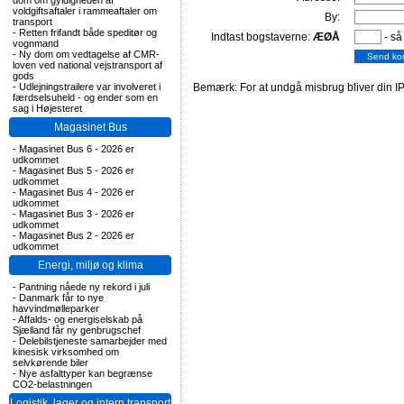
dom om gyldigheden af
voldgiftsaftaler i rammeaftaler om
By:
transport
-
Retten frifandt både speditør og
Indtast bogstaverne:
ÆØÅ
- så
vognmand
-
Ny dom om vedtagelse af CMR-
loven ved national vejstransport af
gods
-
Udlejningstrailere var involveret i
Bemærk: For at undgå misbrug bliver din IP
færdselsuheld - og ender som en
sag i Højesteret
Magasinet Bus
-
Magasinet Bus 6 - 2026 er
udkommet
-
Magasinet Bus 5 - 2026 er
udkommet
-
Magasinet Bus 4 - 2026 er
udkommet
-
Magasinet Bus 3 - 2026 er
udkommet
-
Magasinet Bus 2 - 2026 er
udkommet
Energi, miljø og klima
-
Pantning nåede ny rekord i juli
-
Danmark får to nye
havvindmølleparker
-
Affalds- og energiselskab på
Sjælland får ny genbrugschef
-
Delebilstjeneste samarbejder med
kinesisk virksomhed om
selvkørende biler
-
Nye asfalttyper kan begrænse
CO2-belastningen
Logistik, lager og intern transport