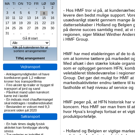
MA
TI
ON
TO
FR
LØ
SØ
1
2
-
-
-
-
-
- Hos HMF tror vi på, at kundenærhed
3
4
5
6
7
9
8
levere den bedst mulige support. V
10
11
12
13
14
15
16
usædvanligt stærkt gennem mange år,
17
18
19
20
21
22
23
datterselskaber i Holland og Belgien 
24
25
26
27
28
29
30
på denne succes samtidig med, at vi s
31
-
-
-
-
-
-
regionen, siger Mikkel Winther Anders
Gå til start
i HMF Group.
Klik på kalenderen for at
sortere arrangementer
HMF har med etableringen af de to da
om at komme tættere på markedet og s
Tilføj arrangement
Med afsæt i den stærke lokale organi
Vejtransport
som er opbygget gennem HFN, kombin
veletableret tilstedeværelse i region
-
Anklagemyndigheden vil have
Group. Det gør det muligt for HMF at
konfiskeret godt 1,2 millioner
kroner hos transportfirma
markedsaktiviteter endnu tættere til 
-
Fire-akslet tip-trailer er bygget til
fastholde et højt niveau af service og
transport af jord og sand
-
Påvirket mand uden kørekort
kørte ind i lastbil
-
En indsats mod chaufførmangel
HMF peger på, at HFN historisk har v
skal inddrages i totalberedskabet
koncern. Hos HMF ser man frem til a
-
Bestanden er vokset med 9,3
procent siden juli 2020
hvor Hyva's kroghejs fortsat er et vig
produktportefølje.
Søtransport
-
En halv times daglig fysisk
aktivitet kan forebygge alvorlig
- Holland og Belgien er vigtige marke
stress
-
Tre rederier er indstillet til