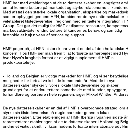
HMF har med etableringen af de to datterselskaber en langsigtet amb
om at komme tættere på markedet og styrke relationerne til kunderne
Med afsæt i den stærke lokale organisation, ekspertise og markedsvi
som er opbygget gennem HFN, kombinerer de nye datterselskaber 
veletableret tilstedeværelse i regionen med en tættere integration i 
Group. Det gør det muligt for HMF at tilpasse ressourcer, kompetenc
markedsaktiviteter endnu tættere til kundernes behov, og samtidig
fastholde et højt niveau af service og support.
HMF peger på, at HFN historisk har været en del af den hollandske 
koncern. Hos HMF ser man frem til at fortsætte samarbejdet med Hy
hvor Hyva's kroghejs fortsat er et vigtigt supplement til HMF's
produktportefølje.
- Holland og Belgien er vigtige markeder for HMF, og vi ser betydelig
muligheder for fortsat vækst i de kommende år. Med de to nye
datterselskaber styrker vi vores lokale tilstedeværelse og skaber
grundlaget for et endnu tættere samarbejde med kunder, opbyggere,
forhandlere og partnere i hele regionen, siger Mikkel Winther Anders
De nye datterselskaber er en del af HMF's overordnede strategi om a
styrke sin tilstedeværelse på nøglemarkeder gennem lokale
datterselskaber. Efter etableringen af HMF Ibérica i Spanien sidste år
repræsenterer etableringen af de to datterselskaber i Holland og Bel
endnu et vigtigt skridt i virksomhedens fortsatte internationale udvikli