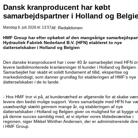
Dansk kranproducent har købt
samarbejdspartner i Holland og Belgi
Mandag 6. juli 2026 kl: 13:57
Af:
Redaktionen
HMF Group har efter opkøbet af den mangeårige samarbejdspar
Hydrauliek Fabriek Nederland B.V. (HFN) etableret to nye
datterselskaber i Holland og Belgien
Den danske kranproducent har i over 40 år samarbejdet med HFN o
levere lastbilmonterede kranløsninger til kunder i Holland og Belgien.
Samarbejdet har skabt et solidt fundament af tillid, ekspertise og
markedsindsigt, som danner grundlag for etableringen af HMF’s nye
datterselskaber i de to lande.
- Hos HMF tror vi på, at kundenærhed er afgørende for at skabe vær
levere den bedst mulige support. Vores samarbejde med HFN har væ
usædvanligt stærkt gennem mange år, og etableringen af nye
datterselskaber i Holland og Belgien giver os mulighed for at bygge v
på denne succes samtidig med, at vi styrker vores tilstedeværelse i
regionen, siger Mikkel Winther Andersen, der er administrerende dire
i HMF Group.