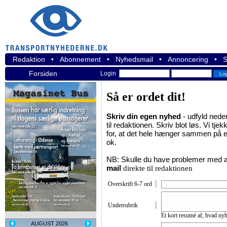
Redaktion
•
Abonnement
•
Nyhedsmail
•
Annoncering
•
S
Forsiden
Login
Så er ordet dit!
Skriv din egen nyhed
- udfyld nede
til redaktionen. Skriv blot løs. Vi tjek
for, at det hele hænger sammen på en
ok.
NB: Skulle du have problemer med at
mail
direkte til redaktionen
Overskrift 6-7 ord
Underrubrik
Et kort resumé af, hvad nyh
AUGUST 2026