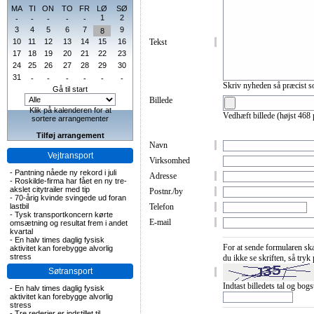
MA
TI
ON
TO
FR
LØ
SØ
1
2
-
-
-
-
-
3
4
5
6
7
9
8
10
11
12
13
14
15
16
Tekst
17
18
19
20
21
22
23
24
25
26
27
28
29
30
31
-
-
-
-
-
-
Skriv nyheden så præcist s
Gå til start
Billede
Klik på kalenderen for at
Vedhæft billede (højst 468 p
sortere arrangementer
Tilføj arrangement
Navn
Vejtransport
Virksomhed
-
Pantning nåede ny rekord i juli
Adresse
-
Roskilde-firma har fået en ny tre-
akslet citytrailer med tip
Postnr./by
-
70-årig kvinde svingede ud foran
lastbil
Telefon
-
Tysk transportkoncern kørte
E-mail
omsætning og resultat frem i andet
kvartal
-
En halv times daglig fysisk
For at sende formularen skal
aktivitet kan forebygge alvorlig
stress
du ikke se skriften, så tryk p
Søtransport
Indtast billedets tal og bogst
-
En halv times daglig fysisk
aktivitet kan forebygge alvorlig
stress
-
Tre rederier er indstillet til