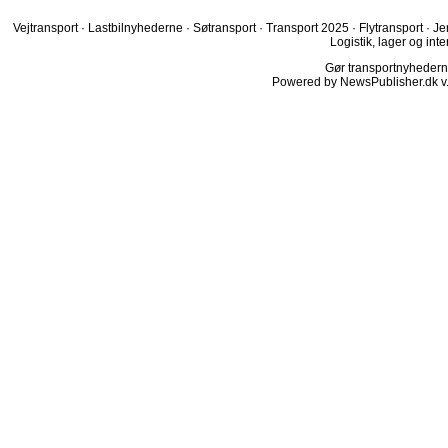
Vejtransport
·
Lastbilnyhederne
·
Søtransport
·
Transport 2025
·
Flytransport
·
Je
Logistik, lager og inte
Gør transportnyhederne.
Powered by NewsPublisher.dk v