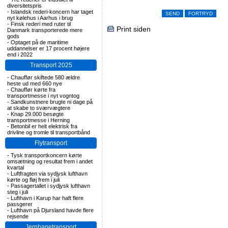
diversitetspris
-
Islandsk rederi-koncern har taget
nyt kølehus i Aarhus i brug
-
Finsk rederi med ruter til
Print siden
Danmark transporterede mere
gods
-
Optaget på de maritime
uddannelser er 17 procent højere
end i 2022
Transport 2025
-
Chauffør skiftede 580 ældre
heste ud med 660 nye
-
Chauffør kørte fra
transportmesse i nyt vogntog
-
Sandkunstnere brugte ni dage på
at skabe to sværvægtere
-
Knap 29.000 besøgte
transportmesse i Herning
-
Betonbil er helt elektrisk fra
drivline og tromle til transportbånd
Flytransport
-
Tysk transportkoncern kørte
omsætning og resultat frem i andet
kvartal
-
Luftfragten via sydjysk lufthavn
kørte og fløj frem i juli
-
Passagertallet i sydjysk lufthavn
steg i juli
-
Lufthavn i Karup har haft flere
passgerer
-
Lufthavn på Djursland havde flere
rejsende
Jernbanetransport