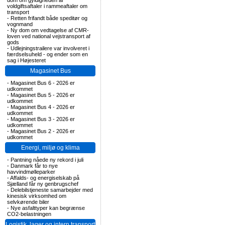
dom om gyldigheden af
voldgiftsaftaler i rammeaftaler om
transport
-
Retten frifandt både speditør og
vognmand
-
Ny dom om vedtagelse af CMR-
loven ved national vejstransport af
gods
-
Udlejningstrailere var involveret i
færdselsuheld - og ender som en
sag i Højesteret
Magasinet Bus
-
Magasinet Bus 6 - 2026 er
udkommet
-
Magasinet Bus 5 - 2026 er
udkommet
-
Magasinet Bus 4 - 2026 er
udkommet
-
Magasinet Bus 3 - 2026 er
udkommet
-
Magasinet Bus 2 - 2026 er
udkommet
Energi, miljø og klima
-
Pantning nåede ny rekord i juli
-
Danmark får to nye
havvindmølleparker
-
Affalds- og energiselskab på
Sjælland får ny genbrugschef
-
Delebilstjeneste samarbejder med
kinesisk virksomhed om
selvkørende biler
-
Nye asfalttyper kan begrænse
CO2-belastningen
Logistik, lager og intern transport