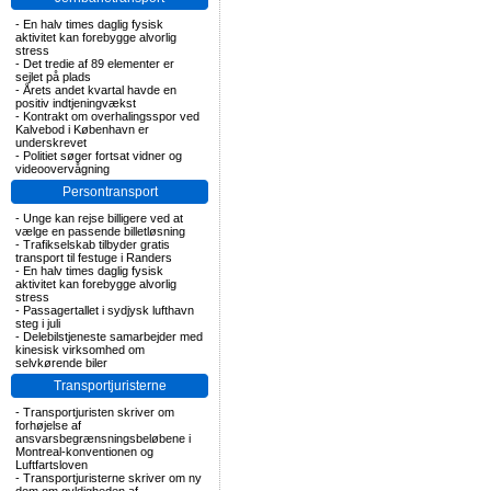
-
En halv times daglig fysisk
aktivitet kan forebygge alvorlig
stress
-
Det tredie af 89 elementer er
sejlet på plads
-
Årets andet kvartal havde en
positiv indtjeningvækst
-
Kontrakt om overhalingsspor ved
Kalvebod i København er
underskrevet
-
Politiet søger fortsat vidner og
videoovervågning
Persontransport
-
Unge kan rejse billigere ved at
vælge en passende billetløsning
-
Trafikselskab tilbyder gratis
transport til festuge i Randers
-
En halv times daglig fysisk
aktivitet kan forebygge alvorlig
stress
-
Passagertallet i sydjysk lufthavn
steg i juli
-
Delebilstjeneste samarbejder med
kinesisk virksomhed om
selvkørende biler
Transportjuristerne
-
Transportjuristen skriver om
forhøjelse af
ansvarsbegrænsningsbeløbene i
Montreal-konventionen og
Luftfartsloven
-
Transportjuristerne skriver om ny