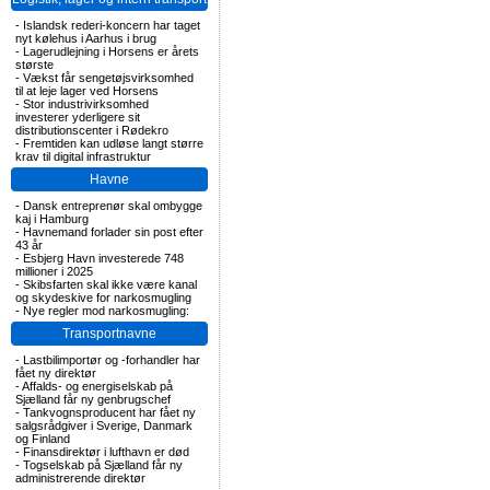
-
Islandsk rederi-koncern har taget
nyt kølehus i Aarhus i brug
-
Lagerudlejning i Horsens er årets
største
-
Vækst får sengetøjsvirksomhed
til at leje lager ved Horsens
-
Stor industrivirksomhed
investerer yderligere sit
distributionscenter i Rødekro
-
Fremtiden kan udløse langt større
krav til digital infrastruktur
Havne
-
Dansk entreprenør skal ombygge
kaj i Hamburg
-
Havnemand forlader sin post efter
43 år
-
Esbjerg Havn investerede 748
millioner i 2025
-
Skibsfarten skal ikke være kanal
og skydeskive for narkosmugling
-
Nye regler mod narkosmugling:
Transportnavne
-
Lastbilimportør og -forhandler har
fået ny direktør
-
Affalds- og energiselskab på
Sjælland får ny genbrugschef
-
Tankvognsproducent har fået ny
salgsrådgiver i Sverige, Danmark
og Finland
-
Finansdirektør i lufthavn er død
-
Togselskab på Sjælland får ny
administrerende direktør