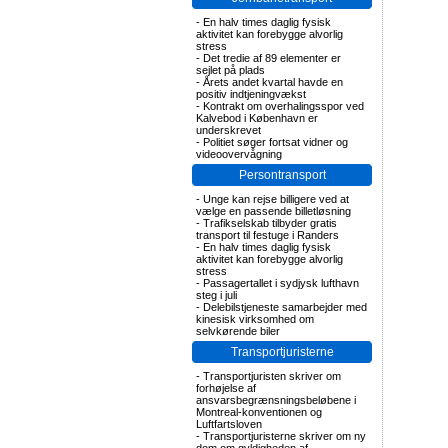
-
En halv times daglig fysisk
aktivitet kan forebygge alvorlig
stress
-
Det tredie af 89 elementer er
sejlet på plads
-
Årets andet kvartal havde en
positiv indtjeningvækst
-
Kontrakt om overhalingsspor ved
Kalvebod i København er
underskrevet
-
Politiet søger fortsat vidner og
videoovervågning
Persontransport
-
Unge kan rejse billigere ved at
vælge en passende billetløsning
-
Trafikselskab tilbyder gratis
transport til festuge i Randers
-
En halv times daglig fysisk
aktivitet kan forebygge alvorlig
stress
-
Passagertallet i sydjysk lufthavn
steg i juli
-
Delebilstjeneste samarbejder med
kinesisk virksomhed om
selvkørende biler
Transportjuristerne
-
Transportjuristen skriver om
forhøjelse af
ansvarsbegrænsningsbeløbene i
Montreal-konventionen og
Luftfartsloven
-
Transportjuristerne skriver om ny