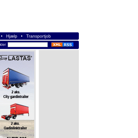
•
Hjælp
•
Transportjob
ikler