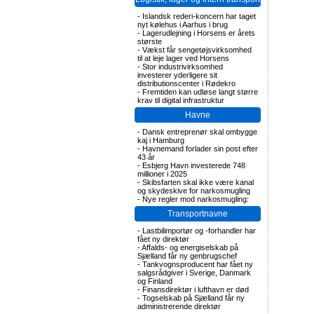
-
Islandsk rederi-koncern har taget
nyt kølehus i Aarhus i brug
-
Lagerudlejning i Horsens er årets
største
-
Vækst får sengetøjsvirksomhed
til at leje lager ved Horsens
-
Stor industrivirksomhed
investerer yderligere sit
distributionscenter i Rødekro
-
Fremtiden kan udløse langt større
krav til digital infrastruktur
Havne
-
Dansk entreprenør skal ombygge
kaj i Hamburg
-
Havnemand forlader sin post efter
43 år
-
Esbjerg Havn investerede 748
millioner i 2025
-
Skibsfarten skal ikke være kanal
og skydeskive for narkosmugling
-
Nye regler mod narkosmugling:
Transportnavne
-
Lastbilimportør og -forhandler har
fået ny direktør
-
Affalds- og energiselskab på
Sjælland får ny genbrugschef
-
Tankvognsproducent har fået ny
salgsrådgiver i Sverige, Danmark
og Finland
-
Finansdirektør i lufthavn er død
-
Togselskab på Sjælland får ny
administrerende direktør