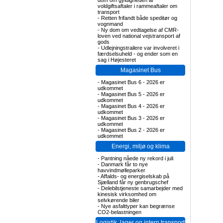
dom om gyldigheden af
voldgiftsaftaler i rammeaftaler om
transport
-
Retten frifandt både speditør og
vognmand
-
Ny dom om vedtagelse af CMR-
loven ved national vejstransport af
gods
-
Udlejningstrailere var involveret i
færdselsuheld - og ender som en
sag i Højesteret
Magasinet Bus
-
Magasinet Bus 6 - 2026 er
udkommet
-
Magasinet Bus 5 - 2026 er
udkommet
-
Magasinet Bus 4 - 2026 er
udkommet
-
Magasinet Bus 3 - 2026 er
udkommet
-
Magasinet Bus 2 - 2026 er
udkommet
Energi, miljø og klima
-
Pantning nåede ny rekord i juli
-
Danmark får to nye
havvindmølleparker
-
Affalds- og energiselskab på
Sjælland får ny genbrugschef
-
Delebilstjeneste samarbejder med
kinesisk virksomhed om
selvkørende biler
-
Nye asfalttyper kan begrænse
CO2-belastningen
Logistik, lager og intern transport