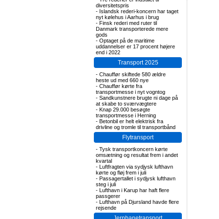
diversitetspris
-
Islandsk rederi-koncern har taget
nyt kølehus i Aarhus i brug
-
Finsk rederi med ruter til
Danmark transporterede mere
gods
-
Optaget på de maritime
uddannelser er 17 procent højere
end i 2022
Transport 2025
-
Chauffør skiftede 580 ældre
heste ud med 660 nye
-
Chauffør kørte fra
transportmesse i nyt vogntog
-
Sandkunstnere brugte ni dage på
at skabe to sværvægtere
-
Knap 29.000 besøgte
transportmesse i Herning
-
Betonbil er helt elektrisk fra
drivline og tromle til transportbånd
Flytransport
-
Tysk transportkoncern kørte
omsætning og resultat frem i andet
kvartal
-
Luftfragten via sydjysk lufthavn
kørte og fløj frem i juli
-
Passagertallet i sydjysk lufthavn
steg i juli
-
Lufthavn i Karup har haft flere
passgerer
-
Lufthavn på Djursland havde flere
rejsende
Jernbanetransport