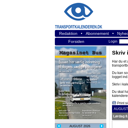
Redaktion
•
Abonnement
•
Nyhed
Forsiden
Login
Skriv 
Har du et
transport
Du kan s
logget ind
Skriv i ka
Du skal h
kalendere
Print s
AUGUST 
Lørdag 8
AUGUST 2026