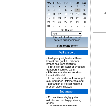
MA
TI
ON
TO
FR
LØ
SØ
1
2
-
-
-
-
-
3
4
5
6
7
9
8
-
10
11
12
13
14
15
16
17
18
19
20
21
22
23
24
25
26
27
28
29
30
31
-
-
-
-
-
-
Gå til start
Klik på kalenderen for at
sortere arrangementer
Tilføj arrangement
Vejtransport
-
Anklagemyndigheden vil have
konfiskeret godt 1,2 millioner
kroner hos transportfirma
-
Fire-akslet tip-trailer er bygget til
transport af jord og sand
-
Påvirket mand uden kørekort
kørte ind i lastbil
-
En indsats mod chaufførmangel
skal inddrages i totalberedskabet
-
Bestanden er vokset med 9,3
procent siden juli 2020
Søtransport
-
En halv times daglig fysisk
aktivitet kan forebygge alvorlig
stress
-
Tre rederier er indstillet til