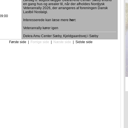
Lørdag 8. august lægger Dekra Amu Center Sæby endnu
en gang hus og arealer til, når der afholdes Nordjysk
Veteranrally 2026, der arrangeres af foreningen Dansk
Lastbil Nostalgi.
09:00
Interesserede kan læse mere
her:
Veteranrally kører igen
Dekra Amu Center Sæby, Kjeldgaardsvej i Sæby
Første side
|
Forrige side
|
Næste side
|
Sidste side