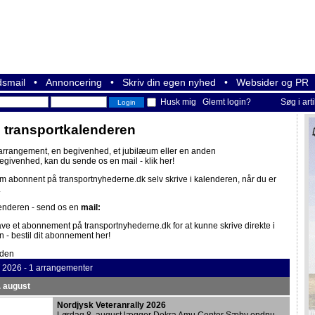
smail
•
Annoncering
•
Skriv din egen nyhed
•
Websider og PR
Husk mig
Glemt login?
Søg i art
i transportkalenderen
 arrangement, en begivenhed, et jubilæum eller en anden
begivenhed, kan du sende os en mail -
klik her!
om abonnent på
transportnyhederne.dk
selv skrive i kalenderen, når du er
.
lenderen - send os en
mail:
ave et abonnement på
transportnyhederne.dk
for at kunne skrive direkte i
n -
bestil dit abonnement her!
iden
2026 - 1 arrangementer
. august
Nordjysk Veteranrally 2026