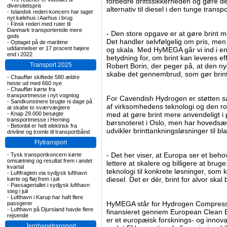
forbedre driftssikkerheden og gøre det
diversitetspris
alternativ til diesel i den tunge transp
-
Islandsk rederi-koncern har taget
nyt kølehus i Aarhus i brug
-
Finsk rederi med ruter til
Danmark transporterede mere
- Den store opgave er at gøre brint m
gods
Det handler selvfølgelig om pris, men 
-
Optaget på de maritime
uddannelser er 17 procent højere
og skala. Med HyMEGA går vi ind i en
end i 2022
betydning for, om brint kan leveres eff
Transport 2025
Robert Borin, der peger på, at den ny
skabe det gennembrud, som gør brin
-
Chauffør skiftede 580 ældre
heste ud med 660 nye
-
Chauffør kørte fra
transportmesse i nyt vogntog
For Cavendish Hydrogen er støtten s
-
Sandkunstnere brugte ni dage på
af virksomhedens teknologi og den roll
at skabe to sværvægtere
-
Knap 29.000 besøgte
med at gøre brint mere anvendeligt i
transportmesse i Herning
børsnoteret i Oslo, men har hovedsæ
-
Betonbil er helt elektrisk fra
udvikler brinttankningsløsninger til b
drivline og tromle til transportbånd
Flytransport
- Det her viser, at Europa ser et beho
-
Tysk transportkoncern kørte
omsætning og resultat frem i andet
lettere at skalere og billigere at bru
kvartal
teknologi til konkrete løsninger, som 
-
Luftfragten via sydjysk lufthavn
diesel. Det er dér, brint for alvor skal
kørte og fløj frem i juli
-
Passagertallet i sydjysk lufthavn
steg i juli
-
Lufthavn i Karup har haft flere
HyMEGA står for Hydrogen Compresso
passgerer
-
Lufthavn på Djursland havde flere
finansieret gennem European Clean E
rejsende
er et europæisk forsknings- og innov
Jernbanetransport