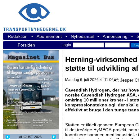
Redaktion
•
Abonnement
•
Nyhedsmail
•
Annoncering
•
S
Forsiden
Login
Herning-virksomhed 
støtte til udvikling a
Mandag 6. juli 2026 kl: 11:06
Af:
Jesper C
Cavendish Hydrogen, der har hoved
norske Cavendish Hydrogen ASA, er b
omkring 10 millioner kroner - i støtt
kompressionsteknologi, der skal gø
effektivt at bruge i den tunge tran
Støtten er tildelt gennem European C
til det treårige HyMEGA-projekt, so
koordinere sammen med industrielle t
AUGUST 2026