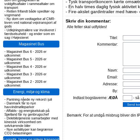
dom om gyldigheden af
-
Tysk transportkoncern kørte omsætni
voldgiftsaftaler i rammeaftaler om
-
En halv times daglig fysisk aktivitet
transport
-
Fire-akslet gardintrailer med hæve-
-
Retten frifandt både speditør og
vognmand
-
Ny dom om vedtagelse af CMR-
Skriv din kommentar:
loven ved national vejstransport af
gods
Alle felter skal udfyldes!
-
Udlejningstrailere var involveret i
færdselsuheld - og ender som en
sag i Højesteret
Titel:
Magasinet Bus
Kommentar:
-
Magasinet Bus 6 - 2026 er
udkommet
-
Magasinet Bus 5 - 2026 er
udkommet
-
Magasinet Bus 4 - 2026 er
Navn:
udkommet
-
Magasinet Bus 3 - 2026 er
Email:
udkommet
-
Magasinet Bus 2 - 2026 er
Adresse:
udkommet
By:
Energi, miljø og klima
Indtast bogstaverne:
ÆØÅ
- så
-
Pantning nåede ny rekord i juli
-
Danmark får to nye
havvindmølleparker
-
Affalds- og energiselskab på
Sjælland får ny genbrugschef
Bemærk: For at undgå misbrug bliver din IP
-
Delebilstjeneste samarbejder med
kinesisk virksomhed om
selvkørende biler
-
Nye asfalttyper kan begrænse
CO2-belastningen
Logistik, lager og intern transport