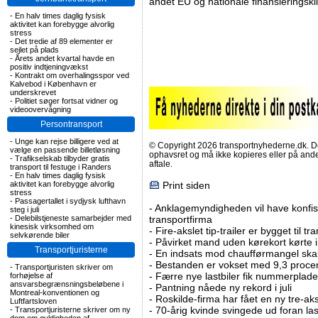
andet EU og nationale finansieringskil
-
En halv times daglig fysisk
aktivitet kan forebygge alvorlig
stress
-
Det tredie af 89 elementer er
sejlet på plads
-
Årets andet kvartal havde en
positiv indtjeningvækst
-
Kontrakt om overhalingsspor ved
Kalvebod i København er
underskrevet
-
Politiet søger fortsat vidner og
videoovervågning
Persontransport
-
Unge kan rejse billigere ved at
© Copyright 2026 transportnyhederne.dk. Den
vælge en passende billetløsning
ophavsret og må ikke kopieres eller på an
-
Trafikselskab tilbyder gratis
aftale.
transport til festuge i Randers
-
En halv times daglig fysisk
aktivitet kan forebygge alvorlig
Print siden
stress
-
Passagertallet i sydjysk lufthavn
-
Anklagemyndigheden vil have konfisk
steg i juli
-
Delebilstjeneste samarbejder med
transportfirma
kinesisk virksomhed om
-
Fire-akslet tip-trailer er bygget til t
selvkørende biler
-
Påvirket mand uden kørekort kørte in
Transportjuristerne
-
En indsats mod chaufførmangel skal
-
Bestanden er vokset med 9,3 procent
-
Transportjuristen skriver om
-
Færre nye lastbiler fik nummerplader 
forhøjelse af
ansvarsbegrænsningsbeløbene i
-
Pantning nåede ny rekord i juli
Montreal-konventionen og
-
Roskilde-firma har fået en ny tre-aksl
Luftfartsloven
-
70-årig kvinde svingede ud foran las
-
Transportjuristerne skriver om ny