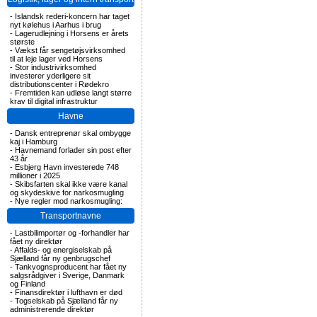
-
Islandsk rederi-koncern har taget
nyt kølehus i Aarhus i brug
-
Lagerudlejning i Horsens er årets
største
-
Vækst får sengetøjsvirksomhed
til at leje lager ved Horsens
-
Stor industrivirksomhed
investerer yderligere sit
distributionscenter i Rødekro
-
Fremtiden kan udløse langt større
krav til digital infrastruktur
Havne
-
Dansk entreprenør skal ombygge
kaj i Hamburg
-
Havnemand forlader sin post efter
43 år
-
Esbjerg Havn investerede 748
millioner i 2025
-
Skibsfarten skal ikke være kanal
og skydeskive for narkosmugling
-
Nye regler mod narkosmugling:
Transportnavne
-
Lastbilimportør og -forhandler har
fået ny direktør
-
Affalds- og energiselskab på
Sjælland får ny genbrugschef
-
Tankvognsproducent har fået ny
salgsrådgiver i Sverige, Danmark
og Finland
-
Finansdirektør i lufthavn er død
-
Togselskab på Sjælland får ny
administrerende direktør