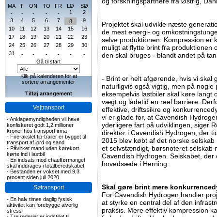
og forskningspartnere fra Østrig, Dan
MA
TI
ON
TO
FR
LØ
SØ
1
2
-
-
-
-
-
3
4
5
6
7
9
8
Projektet skal udvikle næste generati
10
11
12
13
14
15
16
de mest energi- og omkostningstunge 
17
18
19
20
21
22
23
selve produktionen. Kompression er ko
24
25
26
27
28
29
30
muligt at flytte brint fra produktionen 
31
-
-
-
-
-
-
den skal bruges - blandt andet på tanks
Gå til start
Klik på kalenderen for at
- Brint er helt afgørende, hvis vi skal
sortere arrangementer
naturligvis også vigtig, men på nogle 
eksempelvis lastbiler skal køre langt
Tilføj arrangement
vægt og ladetid en reel barriere. Derfo
Vejtransport
effektive, driftssikre og konkurrencedy
vi er glade for, at Cavendish Hydrogen
-
Anklagemyndigheden vil have
yderligere fart på udviklingen, siger 
konfiskeret godt 1,2 millioner
kroner hos transportfirma
direktør i Cavendish Hydrogen, der t
-
Fire-akslet tip-trailer er bygget til
2015 blev købt af det norske selskab
transport af jord og sand
et selvstændigt, børsnoteret selskab 
-
Påvirket mand uden kørekort
kørte ind i lastbil
Cavendish Hydrogen. Selskabet, der e
-
En indsats mod chaufførmangel
hovedsæde i Herning.
skal inddrages i totalberedskabet
-
Bestanden er vokset med 9,3
procent siden juli 2020
Skal gøre brint mere konkurrenced
Søtransport
For Cavendish Hydrogen handler proje
-
En halv times daglig fysisk
at styrke en central del af den infrastru
aktivitet kan forebygge alvorlig
praksis. Mere effektiv kompression 
stress
-
Tre rederier er indstillet til