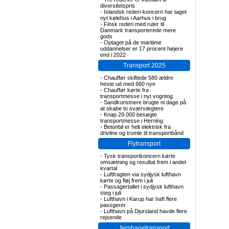
diversitetspris
-
Islandsk rederi-koncern har taget
nyt kølehus i Aarhus i brug
-
Finsk rederi med ruter til
Danmark transporterede mere
gods
-
Optaget på de maritime
uddannelser er 17 procent højere
end i 2022
Transport 2025
-
Chauffør skiftede 580 ældre
heste ud med 660 nye
-
Chauffør kørte fra
transportmesse i nyt vogntog
-
Sandkunstnere brugte ni dage på
at skabe to sværvægtere
-
Knap 29.000 besøgte
transportmesse i Herning
-
Betonbil er helt elektrisk fra
drivline og tromle til transportbånd
Flytransport
-
Tysk transportkoncern kørte
omsætning og resultat frem i andet
kvartal
-
Luftfragten via sydjysk lufthavn
kørte og fløj frem i juli
-
Passagertallet i sydjysk lufthavn
steg i juli
-
Lufthavn i Karup har haft flere
passgerer
-
Lufthavn på Djursland havde flere
rejsende
Jernbanetransport