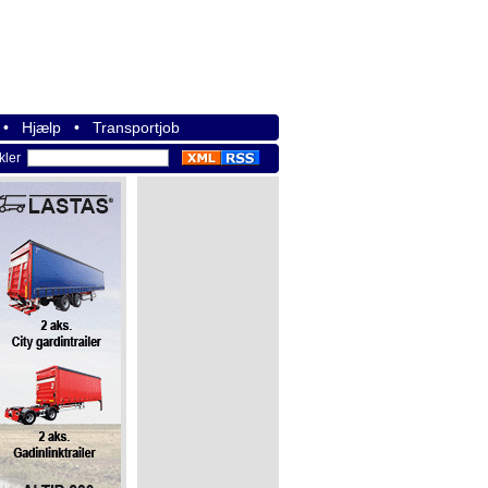
•
Hjælp
•
Transportjob
ikler