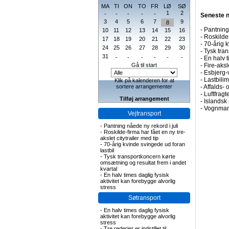
MA
TI
ON
TO
FR
LØ
SØ
1
2
-
-
-
-
-
Seneste 
3
4
5
6
7
9
8
-
Pantning 
10
11
12
13
14
15
16
-
Roskilde-
17
18
19
20
21
22
23
-
70-årig k
24
25
26
27
28
29
30
-
Tysk tran
31
-
-
-
-
-
-
-
En halv t
Gå til start
-
Fire-aks
-
Esbjerg-
-
Lastbilim
Klik på kalenderen for at
sortere arrangementer
-
Affalds-
-
Luftfragte
Tilføj arrangement
-
Islandsk 
-
Vognmand
Vejtransport
-
Pantning nåede ny rekord i juli
-
Roskilde-firma har fået en ny tre-
akslet citytrailer med tip
-
70-årig kvinde svingede ud foran
lastbil
-
Tysk transportkoncern kørte
omsætning og resultat frem i andet
kvartal
-
En halv times daglig fysisk
aktivitet kan forebygge alvorlig
stress
Søtransport
-
En halv times daglig fysisk
aktivitet kan forebygge alvorlig
stress
-
Tre rederier er indstillet til