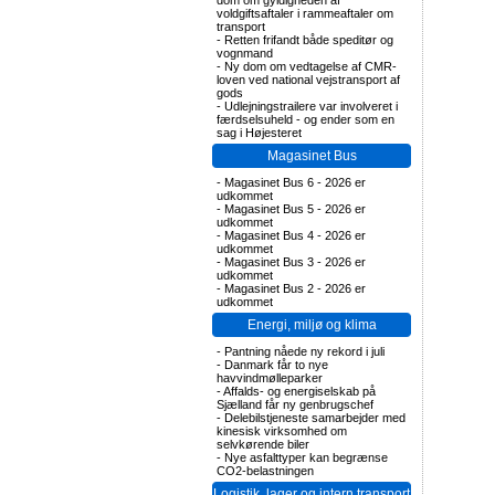
dom om gyldigheden af
voldgiftsaftaler i rammeaftaler om
transport
-
Retten frifandt både speditør og
vognmand
-
Ny dom om vedtagelse af CMR-
loven ved national vejstransport af
gods
-
Udlejningstrailere var involveret i
færdselsuheld - og ender som en
sag i Højesteret
Magasinet Bus
-
Magasinet Bus 6 - 2026 er
udkommet
-
Magasinet Bus 5 - 2026 er
udkommet
-
Magasinet Bus 4 - 2026 er
udkommet
-
Magasinet Bus 3 - 2026 er
udkommet
-
Magasinet Bus 2 - 2026 er
udkommet
Energi, miljø og klima
-
Pantning nåede ny rekord i juli
-
Danmark får to nye
havvindmølleparker
-
Affalds- og energiselskab på
Sjælland får ny genbrugschef
-
Delebilstjeneste samarbejder med
kinesisk virksomhed om
selvkørende biler
-
Nye asfalttyper kan begrænse
CO2-belastningen
Logistik, lager og intern transport