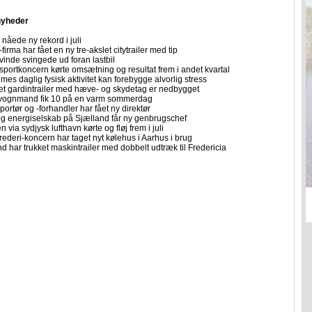
nyheder
nåede ny rekord i juli
firma har fået en ny tre-akslet citytrailer med tip
vinde svingede ud foran lastbil
sportkoncern kørte omsætning og resultat frem i andet kvartal
imes daglig fysisk aktivitet kan forebygge alvorlig stress
let gardintrailer med hæve- og skydetag er nedbygget
vognmand fik 10 på en varm sommerdag
portør og -forhandler har fået ny direktør
 og energiselskab på Sjælland får ny genbrugschef
n via sydjysk lufthavn kørte og fløj frem i juli
rederi-koncern har taget nyt kølehus i Aarhus i brug
 har trukket maskintrailer med dobbelt udtræk til Fredericia