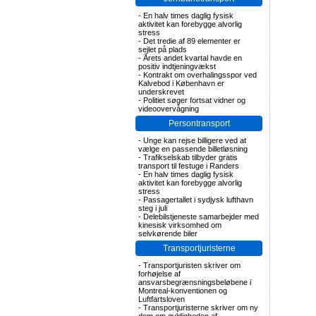
-
En halv times daglig fysisk
aktivitet kan forebygge alvorlig
stress
-
Det tredie af 89 elementer er
sejlet på plads
-
Årets andet kvartal havde en
positiv indtjeningvækst
-
Kontrakt om overhalingsspor ved
Kalvebod i København er
underskrevet
-
Politiet søger fortsat vidner og
videoovervågning
Persontransport
-
Unge kan rejse billigere ved at
vælge en passende billetløsning
-
Trafikselskab tilbyder gratis
transport til festuge i Randers
-
En halv times daglig fysisk
aktivitet kan forebygge alvorlig
stress
-
Passagertallet i sydjysk lufthavn
steg i juli
-
Delebilstjeneste samarbejder med
kinesisk virksomhed om
selvkørende biler
Transportjuristerne
-
Transportjuristen skriver om
forhøjelse af
ansvarsbegrænsningsbeløbene i
Montreal-konventionen og
Luftfartsloven
-
Transportjuristerne skriver om ny