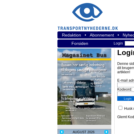
Redaktion
•
Abonnement
•
Nyhed
Forsiden
Login
Logi
Denne sid
dit bruger
artiklen!
E-mail ad
Kodeord:
Husk m
Glemt Ko
AUGUST 2026