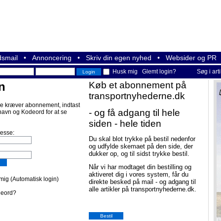
smail
•
Annoncering
•
Skriv din egen nyhed
•
Websider og PR
Husk mig
Glemt login?
Søg i art
n
Køb et abonnement på
transportnyhederne.dk
e kræver abonnement, indtast
- og få adgang til hele
navn og Kodeord for at se
siden - hele tiden
resse:
Du skal blot trykke på bestil nedenfor
og udfylde skemaet på den side, der
dukker op, og til sidst trykke bestil.
Når vi har modtaget din bestilling og
aktiveret dig i vores system, får du
ig (Automatisk login)
direkte besked på mail - og adgang til
alle artikler på transportnyhederne.dk.
deord?