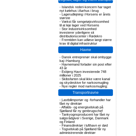
-
Islandsk rederi-koncern har taget
nyt kølehus i Aarhus i brug
-
Lagerudlejning i Horsens er årets
største
-
Vækst får sengetøjsvirksomhed
til at leje lager ved Horsens
-
Stor industrivirksomhed
investerer yderligere sit
distributionscenter i Rødekro
-
Fremtiden kan udløse langt større
krav til digital infrastruktur
Havne
-
Dansk entreprenør skal ombygge
kaj i Hamburg
-
Havnemand forlader sin post efter
43 år
-
Esbjerg Havn investerede 748
millioner i 2025
-
Skibsfarten skal ikke være kanal
og skydeskive for narkosmugling
-
Nye regler mod narkosmugling:
Transportnavne
-
Lastbilimportør og -forhandler har
fået ny direktør
-
Affalds- og energiselskab på
Sjælland får ny genbrugschef
-
Tankvognsproducent har fået ny
salgsrådgiver i Sverige, Danmark
og Finland
-
Finansdirektør i lufthavn er død
-
Togselskab på Sjælland får ny
administrerende direktør