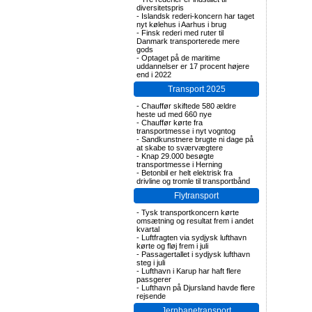
diversitetspris
-
Islandsk rederi-koncern har taget
nyt kølehus i Aarhus i brug
-
Finsk rederi med ruter til
Danmark transporterede mere
gods
-
Optaget på de maritime
uddannelser er 17 procent højere
end i 2022
Transport 2025
-
Chauffør skiftede 580 ældre
heste ud med 660 nye
-
Chauffør kørte fra
transportmesse i nyt vogntog
-
Sandkunstnere brugte ni dage på
at skabe to sværvægtere
-
Knap 29.000 besøgte
transportmesse i Herning
-
Betonbil er helt elektrisk fra
drivline og tromle til transportbånd
Flytransport
-
Tysk transportkoncern kørte
omsætning og resultat frem i andet
kvartal
-
Luftfragten via sydjysk lufthavn
kørte og fløj frem i juli
-
Passagertallet i sydjysk lufthavn
steg i juli
-
Lufthavn i Karup har haft flere
passgerer
-
Lufthavn på Djursland havde flere
rejsende
Jernbanetransport