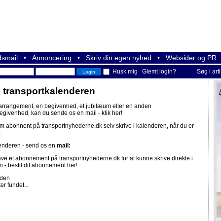
smail
•
Annoncering
•
Skriv din egen nyhed
•
Websider og PR
Husk mig
Glemt login?
Søg i art
i transportkalenderen
 arrangement, en begivenhed, et jubilæum eller en anden
begivenhed, kan du sende os en mail -
klik her!
om abonnent på
transportnyhederne.dk
selv skrive i kalenderen, når du er
.
lenderen - send os en
mail:
ave et abonnement på
transportnyhederne.dk
for at kunne skrive direkte i
n -
bestil dit abonnement her!
iden
er fundet...