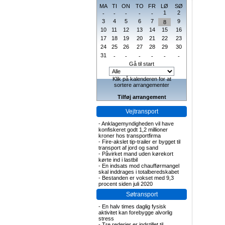
MA
TI
ON
TO
FR
LØ
SØ
1
2
-
-
-
-
-
3
4
5
6
7
9
8
10
11
12
13
14
15
16
17
18
19
20
21
22
23
24
25
26
27
28
29
30
31
-
-
-
-
-
-
Gå til start
Klik på kalenderen for at
sortere arrangementer
Tilføj arrangement
Vejtransport
-
Anklagemyndigheden vil have
konfiskeret godt 1,2 millioner
kroner hos transportfirma
-
Fire-akslet tip-trailer er bygget til
transport af jord og sand
-
Påvirket mand uden kørekort
kørte ind i lastbil
-
En indsats mod chaufførmangel
skal inddrages i totalberedskabet
-
Bestanden er vokset med 9,3
procent siden juli 2020
Søtransport
-
En halv times daglig fysisk
aktivitet kan forebygge alvorlig
stress
-
Tre rederier er indstillet til