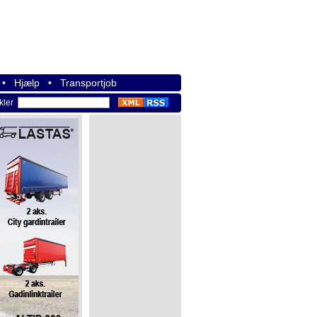
•
Hjælp
•
Transportjob
ikler