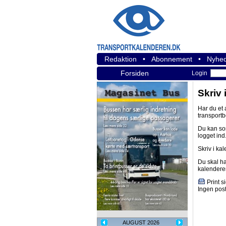
Redaktion
•
Abonnement
•
Nyhed
Forsiden
Login
Skriv 
Har du et
transport
Du kan s
logget ind
Skriv i ka
Du skal h
kalendere
Print s
Ingen post
AUGUST 2026