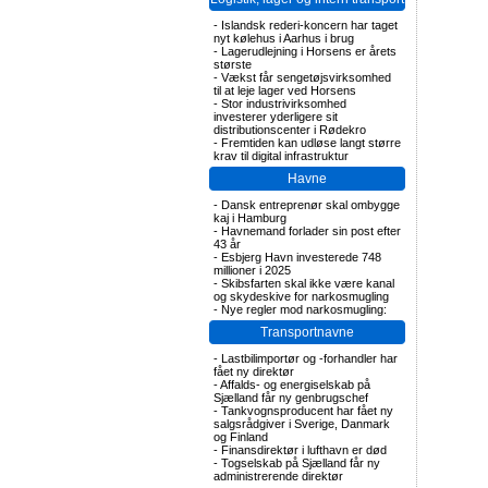
-
Islandsk rederi-koncern har taget
nyt kølehus i Aarhus i brug
-
Lagerudlejning i Horsens er årets
største
-
Vækst får sengetøjsvirksomhed
til at leje lager ved Horsens
-
Stor industrivirksomhed
investerer yderligere sit
distributionscenter i Rødekro
-
Fremtiden kan udløse langt større
krav til digital infrastruktur
Havne
-
Dansk entreprenør skal ombygge
kaj i Hamburg
-
Havnemand forlader sin post efter
43 år
-
Esbjerg Havn investerede 748
millioner i 2025
-
Skibsfarten skal ikke være kanal
og skydeskive for narkosmugling
-
Nye regler mod narkosmugling:
Transportnavne
-
Lastbilimportør og -forhandler har
fået ny direktør
-
Affalds- og energiselskab på
Sjælland får ny genbrugschef
-
Tankvognsproducent har fået ny
salgsrådgiver i Sverige, Danmark
og Finland
-
Finansdirektør i lufthavn er død
-
Togselskab på Sjælland får ny
administrerende direktør