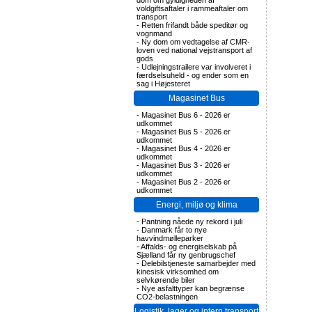
dom om gyldigheden af
voldgiftsaftaler i rammeaftaler om
transport
-
Retten frifandt både speditør og
vognmand
-
Ny dom om vedtagelse af CMR-
loven ved national vejstransport af
gods
-
Udlejningstrailere var involveret i
færdselsuheld - og ender som en
sag i Højesteret
Magasinet Bus
-
Magasinet Bus 6 - 2026 er
udkommet
-
Magasinet Bus 5 - 2026 er
udkommet
-
Magasinet Bus 4 - 2026 er
udkommet
-
Magasinet Bus 3 - 2026 er
udkommet
-
Magasinet Bus 2 - 2026 er
udkommet
Energi, miljø og klima
-
Pantning nåede ny rekord i juli
-
Danmark får to nye
havvindmølleparker
-
Affalds- og energiselskab på
Sjælland får ny genbrugschef
-
Delebilstjeneste samarbejder med
kinesisk virksomhed om
selvkørende biler
-
Nye asfalttyper kan begrænse
CO2-belastningen
Logistik, lager og intern transport