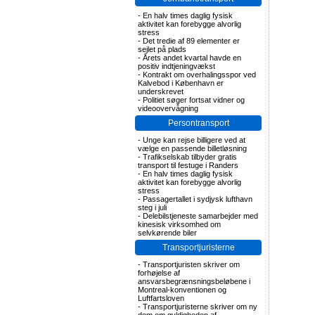
-
En halv times daglig fysisk
aktivitet kan forebygge alvorlig
stress
-
Det tredie af 89 elementer er
sejlet på plads
-
Årets andet kvartal havde en
positiv indtjeningvækst
-
Kontrakt om overhalingsspor ved
Kalvebod i København er
underskrevet
-
Politiet søger fortsat vidner og
videoovervågning
Persontransport
-
Unge kan rejse billigere ved at
vælge en passende billetløsning
-
Trafikselskab tilbyder gratis
transport til festuge i Randers
-
En halv times daglig fysisk
aktivitet kan forebygge alvorlig
stress
-
Passagertallet i sydjysk lufthavn
steg i juli
-
Delebilstjeneste samarbejder med
kinesisk virksomhed om
selvkørende biler
Transportjuristerne
-
Transportjuristen skriver om
forhøjelse af
ansvarsbegrænsningsbeløbene i
Montreal-konventionen og
Luftfartsloven
-
Transportjuristerne skriver om ny