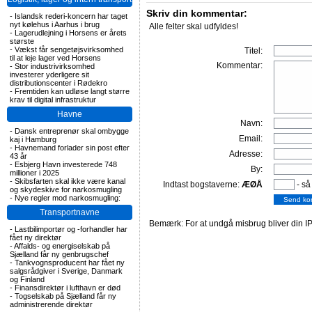
Skriv din kommentar:
-
Islandsk rederi-koncern har taget
nyt kølehus i Aarhus i brug
Alle felter skal udfyldes!
-
Lagerudlejning i Horsens er årets
største
-
Vækst får sengetøjsvirksomhed
Titel:
til at leje lager ved Horsens
Kommentar:
-
Stor industrivirksomhed
investerer yderligere sit
distributionscenter i Rødekro
-
Fremtiden kan udløse langt større
krav til digital infrastruktur
Havne
Navn:
-
Dansk entreprenør skal ombygge
Email:
kaj i Hamburg
-
Havnemand forlader sin post efter
Adresse:
43 år
-
Esbjerg Havn investerede 748
By:
millioner i 2025
-
Skibsfarten skal ikke være kanal
Indtast bogstaverne:
ÆØÅ
- så
og skydeskive for narkosmugling
-
Nye regler mod narkosmugling:
Transportnavne
Bemærk: For at undgå misbrug bliver din IP
-
Lastbilimportør og -forhandler har
fået ny direktør
-
Affalds- og energiselskab på
Sjælland får ny genbrugschef
-
Tankvognsproducent har fået ny
salgsrådgiver i Sverige, Danmark
og Finland
-
Finansdirektør i lufthavn er død
-
Togselskab på Sjælland får ny
administrerende direktør