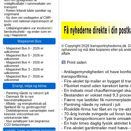
dom om gyldigheden af
voldgiftsaftaler i rammeaftaler om
transport
-
Retten frifandt både speditør og
vognmand
-
Ny dom om vedtagelse af CMR-
loven ved national vejstransport af
gods
-
Udlejningstrailere var involveret i
færdselsuheld - og ender som en
sag i Højesteret
Magasinet Bus
© Copyright 2026 transportnyhederne.dk. Den
-
Magasinet Bus 6 - 2026 er
ophavsret og må ikke kopieres eller på an
udkommet
aftale.
-
Magasinet Bus 5 - 2026 er
udkommet
Print siden
-
Magasinet Bus 4 - 2026 er
udkommet
-
Magasinet Bus 3 - 2026 er
-
Anklagemyndigheden vil have konfisk
udkommet
transportfirma
-
Magasinet Bus 2 - 2026 er
udkommet
-
Fire-akslet tip-trailer er bygget til t
-
Påvirket mand uden kørekort kørte in
Energi, miljø og klima
-
En indsats mod chaufførmangel skal
-
Pantning nåede ny rekord i juli
-
Bestanden er vokset med 9,3 procent
-
Danmark får to nye
-
Færre nye lastbiler fik nummerplader 
havvindmølleparker
-
Affalds- og energiselskab på
-
Pantning nåede ny rekord i juli
Sjælland får ny genbrugschef
-
Roskilde-firma har fået en ny tre-aksl
-
Delebilstjeneste samarbejder med
-
70-årig kvinde svingede ud foran las
kinesisk virksomhed om
selvkørende biler
-
Tysk transportkoncern kørte omsætni
-
Nye asfalttyper kan begrænse
-
En halv times daglig fysisk aktivitet
CO2-belastningen
-
Fire-akslet gardintrailer med hæve-
Logistik, lager og intern transport