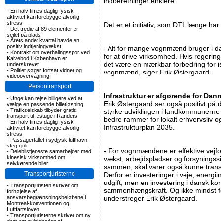
indberetninger enklere.
-
En halv times daglig fysisk
aktivitet kan forebygge alvorlig
stress
Det er et initiativ, som DTL længe har 
-
Det tredie af 89 elementer er
sejlet på plads
-
Årets andet kvartal havde en
positiv indtjeningvækst
- Alt for mange vognmænd bruger i da
-
Kontrakt om overhalingsspor ved
for at drive virksomhed. Hvis regeringe
Kalvebod i København er
det være en mærkbar forbedring for 
underskrevet
-
Politiet søger fortsat vidner og
vognmænd, siger Erik Østergaard.
videoovervågning
Persontransport
Infrastruktur er afgørende for Dan
-
Unge kan rejse billigere ved at
Erik Østergaard ser også positivt på
vælge en passende billetløsning
-
Trafikselskab tilbyder gratis
styrke udviklingen i landkommunerne g
transport til festuge i Randers
bedre rammer for lokalt erhvervsliv 
-
En halv times daglig fysisk
Infrastrukturplan 2035.
aktivitet kan forebygge alvorlig
stress
-
Passagertallet i sydjysk lufthavn
steg i juli
- For vognmændene er effektive vejfo
-
Delebilstjeneste samarbejder med
kinesisk virksomhed om
vækst, arbejdspladser og forsynings
selvkørende biler
sammen, skal varer også kunne transpo
Transportjuristerne
Derfor er investeringer i veje, energiin
udgift, men en investering i dansk k
-
Transportjuristen skriver om
sammenhængskraft. Og ikke mindst for
forhøjelse af
ansvarsbegrænsningsbeløbene i
understreger Erik Østergaard.
Montreal-konventionen og
Luftfartsloven
-
Transportjuristerne skriver om ny