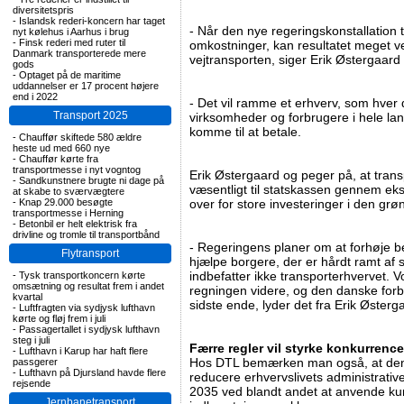
diversitetspris
-
Islandsk rederi-koncern har taget
- Når den nye regeringskonstallation 
nyt kølehus i Aarhus i brug
-
Finsk rederi med ruter til
omkostninger, kan resultatet meget vel
Danmark transporterede mere
vejtransporten, siger Erik Østergaard 
gods
-
Optaget på de maritime
uddannelser er 17 procent højere
end i 2022
- Det vil ramme et erhverv, som hver d
Transport 2025
virksomheder og forbrugere i hele land
komme til at betale.
-
Chauffør skiftede 580 ældre
heste ud med 660 nye
-
Chauffør kørte fra
transportmesse i nyt vogntog
Erik Østergaard og peger på, at trans
-
Sandkunstnere brugte ni dage på
væsentligt til statskassen gennem eks
at skabe to sværvægtere
-
Knap 29.000 besøgte
over for store investeringer i den grøn
transportmesse i Herning
-
Betonbil er helt elektrisk fra
drivline og tromle til transportbånd
- Regeringens planer om at forhøje bef
Flytransport
hjælpe borgere, der er hårdt ramt af 
indbefatter ikke transporterhvervet
-
Tysk transportkoncern kørte
omsætning og resultat frem i andet
regningen videre, og den danske for
kvartal
sidste ende, lyder det fra Erik Østerg
-
Luftfragten via sydjysk lufthavn
kørte og fløj frem i juli
-
Passagertallet i sydjysk lufthavn
steg i juli
Færre regler vil styrke konkurrenc
-
Lufthavn i Karup har haft flere
Hos DTL bemærken man også, at den n
passgerer
-
Lufthavn på Djursland havde flere
reducere erhvervslivets administrati
rejsende
2035 ved blandt andet at anvende kunst
Jernbanetransport