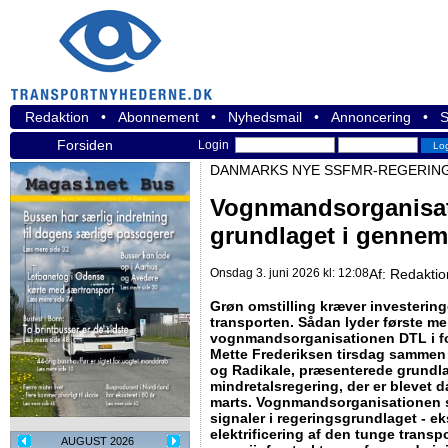
Redaktion
•
Abonnement
•
Nyhedsmail
•
Annoncering
•
S
Forsiden
Login
DANMARKS NYE SSFMR-REGERING
Vognmandsorganisat
grundlaget i gennem
Onsdag 3. juni 2026 kl: 12:08
Af:
Redakti
Grøn omstilling kræver investeringer
transporten. Sådan lyder første me
vognmandsorganisationen DTL i for
Mette Frederiksen tirsdag sammen
og Radikale, præsenterede grundla
mindretalsregering, der er blevet 
marts. Vognmandsorganisationen s
signaler i regeringsgrundlaget - e
elektrificering af den tunge transpo
AUGUST 2026