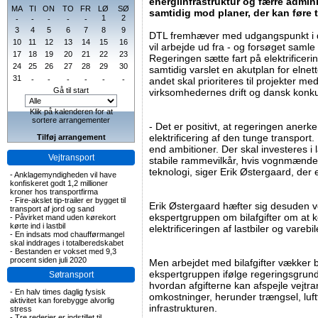
energiinfrastruktur og færre admini
MA
TI
ON
TO
FR
LØ
SØ
samtidig mod planer, der kan føre t
1
2
-
-
-
-
-
3
4
5
6
7
8
9
DTL fremhæver med udgangspunkt i d
10
11
12
13
14
15
16
vil arbejde ud fra - og forsøget samle 
17
18
19
20
21
22
23
Regeringen sætte fart på elektrificerin
24
25
26
27
28
29
30
samtidig varslet en akutplan for elnett
31
-
-
-
-
-
-
andet skal prioriteres til projekter me
Gå til start
virksomhedernes drift og dansk konk
Klik på kalenderen for at
sortere arrangementer
- Det er positivt, at regeringen anerk
elektrificering af den tunge transpor
Tilføj arrangement
end ambitioner. Der skal investeres i 
Vejtransport
stabile rammevilkår, hvis vognmænde
teknologi, siger Erik Østergaard, der 
-
Anklagemyndigheden vil have
konfiskeret godt 1,2 millioner
kroner hos transportfirma
-
Fire-akslet tip-trailer er bygget til
Erik Østergaard hæfter sig desuden 
transport af jord og sand
ekspertgruppen om bilafgifter om at 
-
Påvirket mand uden kørekort
kørte ind i lastbil
elektrificeringen af lastbiler og varebi
-
En indsats mod chaufførmangel
skal inddrages i totalberedskabet
-
Bestanden er vokset med 9,3
procent siden juli 2020
Men arbejdet med bilafgifter vækker 
ekspertgruppen ifølge regeringsgrund
Søtransport
hvordan afgifterne kan afspejle vejtr
-
En halv times daglig fysisk
omkostninger, herunder trængsel, luftf
aktivitet kan forebygge alvorlig
infrastrukturen.
stress
-
Tre rederier er indstillet til