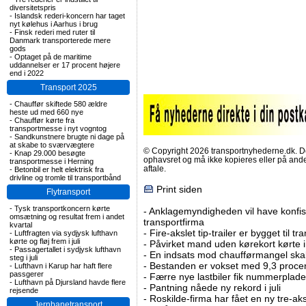
diversitetspris
-
Islandsk rederi-koncern har taget
nyt kølehus i Aarhus i brug
-
Finsk rederi med ruter til
Danmark transporterede mere
gods
-
Optaget på de maritime
uddannelser er 17 procent højere
end i 2022
Transport 2025
-
Chauffør skiftede 580 ældre
heste ud med 660 nye
-
Chauffør kørte fra
transportmesse i nyt vogntog
-
Sandkunstnere brugte ni dage på
at skabe to sværvægtere
© Copyright 2026 transportnyhederne.dk. Den
-
Knap 29.000 besøgte
ophavsret og må ikke kopieres eller på an
transportmesse i Herning
aftale.
-
Betonbil er helt elektrisk fra
drivline og tromle til transportbånd
Print siden
Flytransport
-
Tysk transportkoncern kørte
-
Anklagemyndigheden vil have konfisk
omsætning og resultat frem i andet
transportfirma
kvartal
-
Fire-akslet tip-trailer er bygget til t
-
Luftfragten via sydjysk lufthavn
kørte og fløj frem i juli
-
Påvirket mand uden kørekort kørte in
-
Passagertallet i sydjysk lufthavn
-
En indsats mod chaufførmangel skal
steg i juli
-
Bestanden er vokset med 9,3 procent
-
Lufthavn i Karup har haft flere
passgerer
-
Færre nye lastbiler fik nummerplader 
-
Lufthavn på Djursland havde flere
-
Pantning nåede ny rekord i juli
rejsende
-
Roskilde-firma har fået en ny tre-aksl
Jernbanetransport