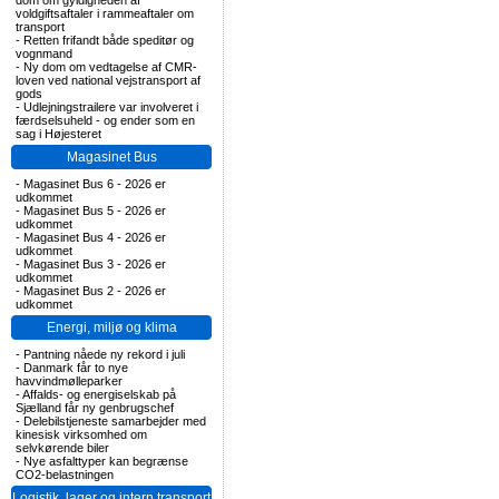
dom om gyldigheden af
voldgiftsaftaler i rammeaftaler om
transport
-
Retten frifandt både speditør og
vognmand
-
Ny dom om vedtagelse af CMR-
loven ved national vejstransport af
gods
-
Udlejningstrailere var involveret i
færdselsuheld - og ender som en
sag i Højesteret
Magasinet Bus
-
Magasinet Bus 6 - 2026 er
udkommet
-
Magasinet Bus 5 - 2026 er
udkommet
-
Magasinet Bus 4 - 2026 er
udkommet
-
Magasinet Bus 3 - 2026 er
udkommet
-
Magasinet Bus 2 - 2026 er
udkommet
Energi, miljø og klima
-
Pantning nåede ny rekord i juli
-
Danmark får to nye
havvindmølleparker
-
Affalds- og energiselskab på
Sjælland får ny genbrugschef
-
Delebilstjeneste samarbejder med
kinesisk virksomhed om
selvkørende biler
-
Nye asfalttyper kan begrænse
CO2-belastningen
Logistik, lager og intern transport