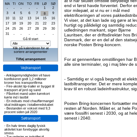
at vi har skullet omstille betydeligt fler
MA
TI
ON
TO
FR
LØ
SØ
end vi først havde forventet. Derfor e
1
2
-
-
-
-
-
stor milepæl, at vi nu er i mål med
3
4
5
6
7
9
8
elektrificeringen af vores pakkedistrib
10
11
12
13
14
15
16
Vi viser, at det kan lade sig gøre at l
17
18
19
20
21
22
23
hurtigt og pålideligt og samtidig redu
24
25
26
27
28
29
30
udledningen markant, siger Bjarne
31
-
-
-
-
-
-
Lauritsen, der er driftsdirektør hos Br
Gå til start
Danmark, der er en del af den statse
norske Posten Bring-koncern.
Klik på kalenderen for at
sortere arrangementer
For at gennemføre omstillingen har B
Tilføj arrangement
alle sine terminaler, og i maj blev de s
Vejtransport
-
Anklagemyndigheden vil have
- Samtidig er vi også begyndt at elekt
konfiskeret godt 1,2 millioner
kroner hos transportfirma
lastbiltransporter. Det er mere komplek
-
Fire-akslet tip-trailer er bygget til
krav til en robust ladeinfrastruktur, si
transport af jord og sand
-
Påvirket mand uden kørekort
kørte ind i lastbil
-
En indsats mod chaufførmangel
Posten Bring-koncernen fortsætter med
skal inddrages i totalberedskabet
resten af Norden. Målet er, at hele P
-
Bestanden er vokset med 9,3
procent siden juli 2020
være fossilfri senest i 2030, og at he
senest i 2040.
Søtransport
-
En halv times daglig fysisk
aktivitet kan forebygge alvorlig
stress
-
Tre rederier er indstillet til