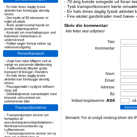
-
70-årig kvinde svingede ud foran las
-
Tysk transportkoncern kørte omsætni
-
En halv times daglig fysisk
aktivitet kan forebygge alvorlig
-
En halv times daglig fysisk aktivitet
stress
-
Fire-akslet gardintrailer med hæve-
-
Det tredie af 89 elementer er
sejlet på plads
Skriv din kommentar:
-
Årets andet kvartal havde en
positiv indtjeningvækst
Alle felter skal udfyldes!
-
Kontrakt om overhalingsspor ved
Kalvebod i København er
underskrevet
Titel:
-
Politiet søger fortsat vidner og
videoovervågning
Kommentar:
Persontransport
-
Unge kan rejse billigere ved at
vælge en passende billetløsning
-
Trafikselskab tilbyder gratis
transport til festuge i Randers
Navn:
-
En halv times daglig fysisk
aktivitet kan forebygge alvorlig
Email:
stress
-
Passagertallet i sydjysk lufthavn
Adresse:
steg i juli
By:
-
Delebilstjeneste samarbejder med
kinesisk virksomhed om
Indtast bogstaverne:
ÆØÅ
- så
selvkørende biler
Transportjuristerne
-
Transportjuristen skriver om
Bemærk: For at undgå misbrug bliver din IP
forhøjelse af
ansvarsbegrænsningsbeløbene i
Montreal-konventionen og
Luftfartsloven
-
Transportjuristerne skriver om ny