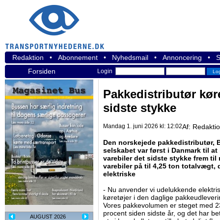
Redaktion
•
Abonnement
•
Nyhedsmail
•
Annoncering
•
S
Forsiden
Login
Pakkedistributør køre
sidste stykke
Mandag 1. juni 2026 kl: 12:02
Af:
Redakti
Den norskejede pakkedistributør, 
selskabet var først i Danmark til a
varebiler det sidste stykke frem til
varebiler på til 4,25 ton totalvægt, 
elektriske
- Nu anvender vi udelukkende elektri
køretøjer i den daglige pakkeudleveri
Vores pakkevolumen er steget med 2
procent siden sidste år, og det har be
AUGUST 2026