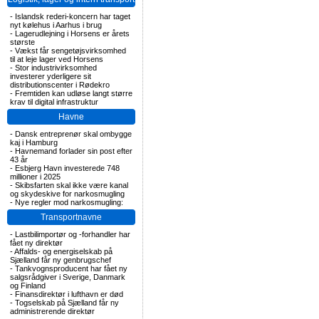
-
Islandsk rederi-koncern har taget
nyt kølehus i Aarhus i brug
-
Lagerudlejning i Horsens er årets
største
-
Vækst får sengetøjsvirksomhed
til at leje lager ved Horsens
-
Stor industrivirksomhed
investerer yderligere sit
distributionscenter i Rødekro
-
Fremtiden kan udløse langt større
krav til digital infrastruktur
Havne
-
Dansk entreprenør skal ombygge
kaj i Hamburg
-
Havnemand forlader sin post efter
43 år
-
Esbjerg Havn investerede 748
millioner i 2025
-
Skibsfarten skal ikke være kanal
og skydeskive for narkosmugling
-
Nye regler mod narkosmugling:
Transportnavne
-
Lastbilimportør og -forhandler har
fået ny direktør
-
Affalds- og energiselskab på
Sjælland får ny genbrugschef
-
Tankvognsproducent har fået ny
salgsrådgiver i Sverige, Danmark
og Finland
-
Finansdirektør i lufthavn er død
-
Togselskab på Sjælland får ny
administrerende direktør