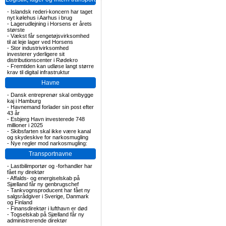
-
Islandsk rederi-koncern har taget
nyt kølehus i Aarhus i brug
-
Lagerudlejning i Horsens er årets
største
-
Vækst får sengetøjsvirksomhed
til at leje lager ved Horsens
-
Stor industrivirksomhed
investerer yderligere sit
distributionscenter i Rødekro
-
Fremtiden kan udløse langt større
krav til digital infrastruktur
Havne
-
Dansk entreprenør skal ombygge
kaj i Hamburg
-
Havnemand forlader sin post efter
43 år
-
Esbjerg Havn investerede 748
millioner i 2025
-
Skibsfarten skal ikke være kanal
og skydeskive for narkosmugling
-
Nye regler mod narkosmugling:
Transportnavne
-
Lastbilimportør og -forhandler har
fået ny direktør
-
Affalds- og energiselskab på
Sjælland får ny genbrugschef
-
Tankvognsproducent har fået ny
salgsrådgiver i Sverige, Danmark
og Finland
-
Finansdirektør i lufthavn er død
-
Togselskab på Sjælland får ny
administrerende direktør