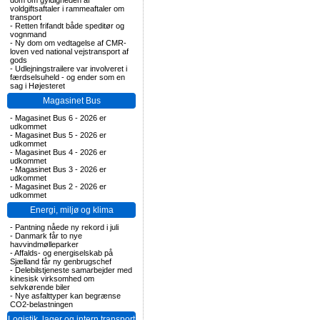
dom om gyldigheden af
voldgiftsaftaler i rammeaftaler om
transport
-
Retten frifandt både speditør og
vognmand
-
Ny dom om vedtagelse af CMR-
loven ved national vejstransport af
gods
-
Udlejningstrailere var involveret i
færdselsuheld - og ender som en
sag i Højesteret
Magasinet Bus
-
Magasinet Bus 6 - 2026 er
udkommet
-
Magasinet Bus 5 - 2026 er
udkommet
-
Magasinet Bus 4 - 2026 er
udkommet
-
Magasinet Bus 3 - 2026 er
udkommet
-
Magasinet Bus 2 - 2026 er
udkommet
Energi, miljø og klima
-
Pantning nåede ny rekord i juli
-
Danmark får to nye
havvindmølleparker
-
Affalds- og energiselskab på
Sjælland får ny genbrugschef
-
Delebilstjeneste samarbejder med
kinesisk virksomhed om
selvkørende biler
-
Nye asfalttyper kan begrænse
CO2-belastningen
Logistik, lager og intern transport