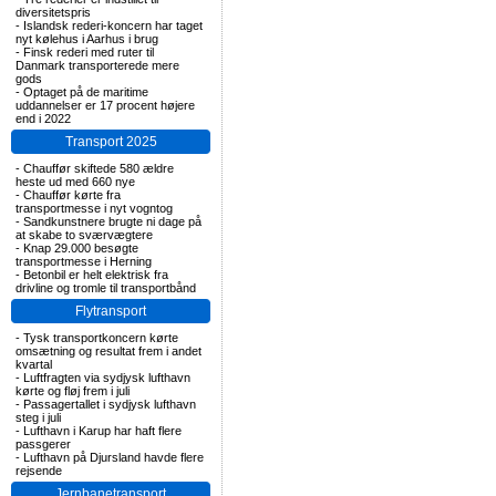
diversitetspris
-
Islandsk rederi-koncern har taget
nyt kølehus i Aarhus i brug
-
Finsk rederi med ruter til
Danmark transporterede mere
gods
-
Optaget på de maritime
uddannelser er 17 procent højere
end i 2022
Transport 2025
-
Chauffør skiftede 580 ældre
heste ud med 660 nye
-
Chauffør kørte fra
transportmesse i nyt vogntog
-
Sandkunstnere brugte ni dage på
at skabe to sværvægtere
-
Knap 29.000 besøgte
transportmesse i Herning
-
Betonbil er helt elektrisk fra
drivline og tromle til transportbånd
Flytransport
-
Tysk transportkoncern kørte
omsætning og resultat frem i andet
kvartal
-
Luftfragten via sydjysk lufthavn
kørte og fløj frem i juli
-
Passagertallet i sydjysk lufthavn
steg i juli
-
Lufthavn i Karup har haft flere
passgerer
-
Lufthavn på Djursland havde flere
rejsende
Jernbanetransport