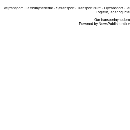
Vejtransport
·
Lastbilnyhederne
·
Søtransport
·
Transport 2025
·
Flytransport
·
Je
Logistik, lager og inte
Gør transportnyhederne.
Powered by NewsPublisher.dk v