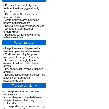
-
En halv times daglig fysisk
aktivitet kan forebygge alvorlig
stress
-
Det tredie af 89 elementer er
sejlet på plads
-
Årets andet kvartal havde en
positiv indtjeningvækst
-
Kontrakt om overhalingsspor ved
Kalvebod i København er
underskrevet
-
Politiet søger fortsat vidner og
videoovervågning
Persontransport
-
Unge kan rejse billigere ved at
vælge en passende billetløsning
-
Trafikselskab tilbyder gratis
transport til festuge i Randers
-
En halv times daglig fysisk
aktivitet kan forebygge alvorlig
stress
-
Passagertallet i sydjysk lufthavn
steg i juli
-
Delebilstjeneste samarbejder med
kinesisk virksomhed om
selvkørende biler
Transportjuristerne
-
Transportjuristen skriver om
forhøjelse af
ansvarsbegrænsningsbeløbene i
Montreal-konventionen og
Luftfartsloven
-
Transportjuristerne skriver om ny