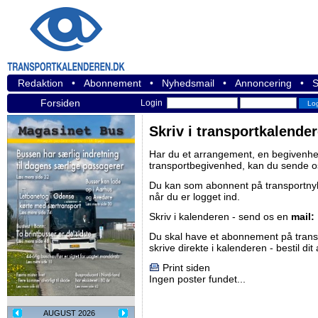
Redaktion
•
Abonnement
•
Nyhedsmail
•
Annoncering
•
S
Forsiden
Login
Skriv i transportkalende
Har du et arrangement, en begivenhed
transportbegivenhed, kan du sende o
Du kan som abonnent på
transportn
når du er logget ind.
Skriv i kalenderen - send os en
mail:
Du skal have et abonnement på
tran
skrive direkte i kalenderen -
bestil di
Print siden
Ingen poster fundet...
AUGUST 2026