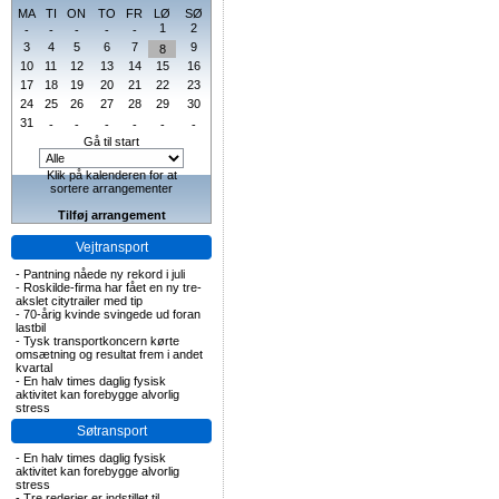
MA
TI
ON
TO
FR
LØ
SØ
1
2
-
-
-
-
-
3
4
5
6
7
9
8
10
11
12
13
14
15
16
17
18
19
20
21
22
23
24
25
26
27
28
29
30
31
-
-
-
-
-
-
Gå til start
Klik på kalenderen for at
sortere arrangementer
Tilføj arrangement
Vejtransport
-
Pantning nåede ny rekord i juli
-
Roskilde-firma har fået en ny tre-
akslet citytrailer med tip
-
70-årig kvinde svingede ud foran
lastbil
-
Tysk transportkoncern kørte
omsætning og resultat frem i andet
kvartal
-
En halv times daglig fysisk
aktivitet kan forebygge alvorlig
stress
Søtransport
-
En halv times daglig fysisk
aktivitet kan forebygge alvorlig
stress
-
Tre rederier er indstillet til