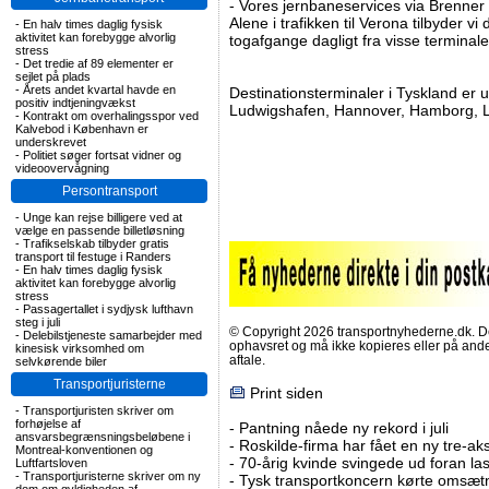
- Vores jernbaneservices via Brenner 
Alene i trafikken til Verona tilbyder v
-
En halv times daglig fysisk
aktivitet kan forebygge alvorlig
togafgange dagligt fra visse terminaler
stress
-
Det tredie af 89 elementer er
sejlet på plads
-
Årets andet kvartal havde en
Destinationsterminaler i Tyskland er
positiv indtjeningvækst
Ludwigshafen, Hannover, Hamborg, L
-
Kontrakt om overhalingsspor ved
Kalvebod i København er
underskrevet
-
Politiet søger fortsat vidner og
videoovervågning
Persontransport
-
Unge kan rejse billigere ved at
vælge en passende billetløsning
-
Trafikselskab tilbyder gratis
transport til festuge i Randers
-
En halv times daglig fysisk
aktivitet kan forebygge alvorlig
stress
-
Passagertallet i sydjysk lufthavn
steg i juli
© Copyright 2026 transportnyhederne.dk. Den
-
Delebilstjeneste samarbejder med
ophavsret og må ikke kopieres eller på an
kinesisk virksomhed om
aftale.
selvkørende biler
Transportjuristerne
Print siden
-
Transportjuristen skriver om
forhøjelse af
-
Pantning nåede ny rekord i juli
ansvarsbegrænsningsbeløbene i
-
Roskilde-firma har fået en ny tre-aksl
Montreal-konventionen og
-
70-årig kvinde svingede ud foran las
Luftfartsloven
-
Transportjuristerne skriver om ny
-
Tysk transportkoncern kørte omsætni