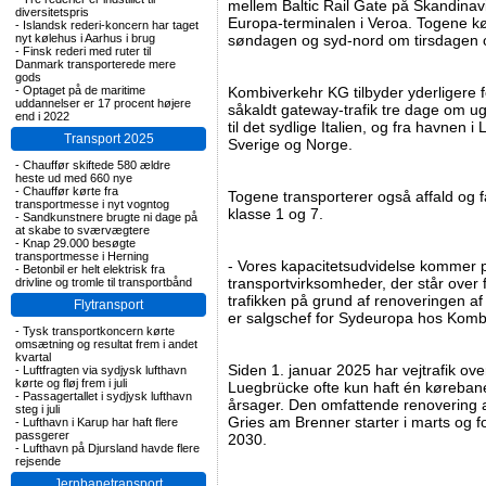
mellem Baltic Rail Gate på Skandinav
diversitetspris
Europa-terminalen i Veroa. Togene k
-
Islandsk rederi-koncern har taget
nyt kølehus i Aarhus i brug
søndagen og syd-nord om tirsdagen 
-
Finsk rederi med ruter til
Danmark transporterede mere
gods
-
Optaget på de maritime
Kombiverkehr KG tilbyder yderligere
uddannelser er 17 procent højere
såkaldt gateway-trafik tre dage om ug
end i 2022
til det sydlige Italien, og fra havnen i
Transport 2025
Sverige og Norge.
-
Chauffør skiftede 580 ældre
heste ud med 660 nye
-
Chauffør kørte fra
Togene transporterer også affald og fa
transportmesse i nyt vogntog
klasse 1 og 7.
-
Sandkunstnere brugte ni dage på
at skabe to sværvægtere
-
Knap 29.000 besøgte
transportmesse i Herning
- Vores kapacitetsudvidelse kommer på 
-
Betonbil er helt elektrisk fra
transportvirksomheder, der står over f
drivline og tromle til transportbånd
trafikken på grund af renoveringen af
Flytransport
er salgschef for Sydeuropa hos Komb
-
Tysk transportkoncern kørte
omsætning og resultat frem i andet
kvartal
Siden 1. januar 2025 har vejtrafik ov
-
Luftfragten via sydjysk lufthavn
kørte og fløj frem i juli
Luegbrücke ofte kun haft én køreba
-
Passagertallet i sydjysk lufthavn
årsager. Den omfattende renovering 
steg i juli
Gries am Brenner starter i marts og f
-
Lufthavn i Karup har haft flere
passgerer
2030.
-
Lufthavn på Djursland havde flere
rejsende
Jernbanetransport