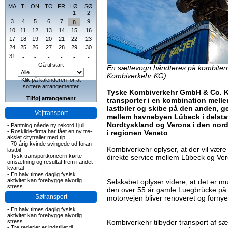
MA
TI
ON
TO
FR
LØ
SØ
1
2
-
-
-
-
-
3
4
5
6
7
9
8
10
11
12
13
14
15
16
17
18
19
20
21
22
23
24
25
26
27
28
29
30
31
-
-
-
-
-
-
Gå til start
En sættevogn håndteres på kombiterm
Kombiverkehr KG)
Klik på kalenderen for at
sortere arrangementer
Tyske Kombiverkehr GmbH & Co. KG
Tilføj arrangement
transporter i en kombination mell
lastbiler og skibe på den anden, g
Vejtransport
mellem havnebyen Lübeck i delstat
Nordtyskland og Verona i den nord
-
Pantning nåede ny rekord i juli
-
Roskilde-firma har fået en ny tre-
i regionen Veneto
akslet citytrailer med tip
-
70-årig kvinde svingede ud foran
Kombiverkehr oplyser, at der vil være
lastbil
-
Tysk transportkoncern kørte
direkte service mellem Lübeck og Ve
omsætning og resultat frem i andet
kvartal
-
En halv times daglig fysisk
aktivitet kan forebygge alvorlig
Selskabet oplyser videre, at det er mul
stress
den over 55 år gamle Luegbrücke på 
Søtransport
motorvejen bliver renoveret og fornye
-
En halv times daglig fysisk
aktivitet kan forebygge alvorlig
stress
Kombiverkehr tilbyder transport af s
-
Tre rederier er indstillet til