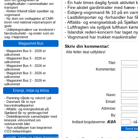
dom om gyldigheden af
-
En halv times daglig fysisk aktivitet
voldgiftsaftaler i rammeaftaler om
-
Fire-akslet gardintrailer med hæve-
transport
-
Retten frifandt både speditør og
-
Esbjerg-vognmand fik 10 på en va
vognmand
-
Lastbilimportør og -forhandler har få
-
Ny dom om vedtagelse af CMR-
-
Affalds- og energiselskab på Sjælla
loven ved national vejstransport af
gods
-
Luftfragten via sydjysk lufthavn kørte 
-
Udlejningstrailere var involveret i
-
Islandsk rederi-koncern har taget ny
færdselsuheld - og ender som en
-
Vognmand har trukket maskintrailer 
sag i Højesteret
Magasinet Bus
Skriv din kommentar:
-
Magasinet Bus 6 - 2026 er
Alle felter skal udfyldes!
udkommet
-
Magasinet Bus 5 - 2026 er
udkommet
Titel:
-
Magasinet Bus 4 - 2026 er
Kommentar:
udkommet
-
Magasinet Bus 3 - 2026 er
udkommet
-
Magasinet Bus 2 - 2026 er
udkommet
Energi, miljø og klima
Navn:
-
Pantning nåede ny rekord i juli
Email:
-
Danmark får to nye
havvindmølleparker
Adresse:
-
Affalds- og energiselskab på
Sjælland får ny genbrugschef
By:
-
Delebilstjeneste samarbejder med
kinesisk virksomhed om
Indtast bogstaverne:
ÆØÅ
- så
selvkørende biler
-
Nye asfalttyper kan begrænse
CO2-belastningen
Logistik, lager og intern transport