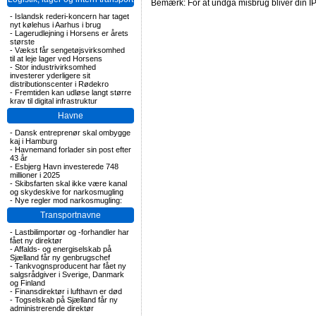
Bemærk: For at undgå misbrug bliver din IP
-
Islandsk rederi-koncern har taget
nyt kølehus i Aarhus i brug
-
Lagerudlejning i Horsens er årets
største
-
Vækst får sengetøjsvirksomhed
til at leje lager ved Horsens
-
Stor industrivirksomhed
investerer yderligere sit
distributionscenter i Rødekro
-
Fremtiden kan udløse langt større
krav til digital infrastruktur
Havne
-
Dansk entreprenør skal ombygge
kaj i Hamburg
-
Havnemand forlader sin post efter
43 år
-
Esbjerg Havn investerede 748
millioner i 2025
-
Skibsfarten skal ikke være kanal
og skydeskive for narkosmugling
-
Nye regler mod narkosmugling:
Transportnavne
-
Lastbilimportør og -forhandler har
fået ny direktør
-
Affalds- og energiselskab på
Sjælland får ny genbrugschef
-
Tankvognsproducent har fået ny
salgsrådgiver i Sverige, Danmark
og Finland
-
Finansdirektør i lufthavn er død
-
Togselskab på Sjælland får ny
administrerende direktør