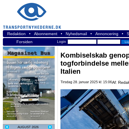
Redaktion
•
Abonnement
•
Nyhedsmail
•
Annoncering
•
S
Forsiden
Login
Kombiselskab genopt
togforbindelse mell
Italien
Tirsdag 28. januar 2025 kl: 15:06
Af:
Redak
AUGUST 2026