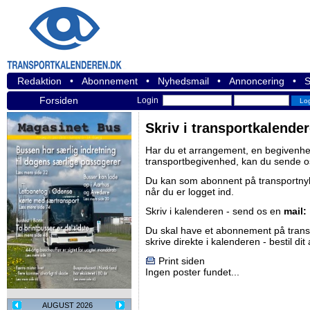
Redaktion
•
Abonnement
•
Nyhedsmail
•
Annoncering
•
S
Forsiden
Login
Skriv i transportkalende
Har du et arrangement, en begivenhed
transportbegivenhed, kan du sende o
Du kan som abonnent på
transportn
når du er logget ind.
Skriv i kalenderen - send os en
mail:
Du skal have et abonnement på
tran
skrive direkte i kalenderen -
bestil di
Print siden
Ingen poster fundet...
AUGUST 2026