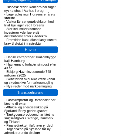
-
Islandsk rederi-koncern har taget
nyt kølehus i Aarhus i brug
-
Lagerudlejning i Horsens er årets
største
-
Vækst får sengetøjsvirksomhed
til at leje lager ved Horsens
-
Stor industrivirksomhed
investerer yderligere sit
distributionscenter i Rødekro
-
Fremtiden kan udløse langt større
krav til digital infrastruktur
Havne
-
Dansk entreprenør skal ombygge
kaj i Hamburg
-
Havnemand forlader sin post efter
43 år
-
Esbjerg Havn investerede 748
millioner i 2025
-
Skibsfarten skal ikke være kanal
og skydeskive for narkosmugling
-
Nye regler mod narkosmugling:
Transportnavne
-
Lastbilimportør og -forhandler har
fået ny direktør
-
Affalds- og energiselskab på
Sjælland får ny genbrugschef
-
Tankvognsproducent har fået ny
salgsrådgiver i Sverige, Danmark
og Finland
-
Finansdirektør i lufthavn er død
-
Togselskab på Sjælland får ny
administrerende direktør