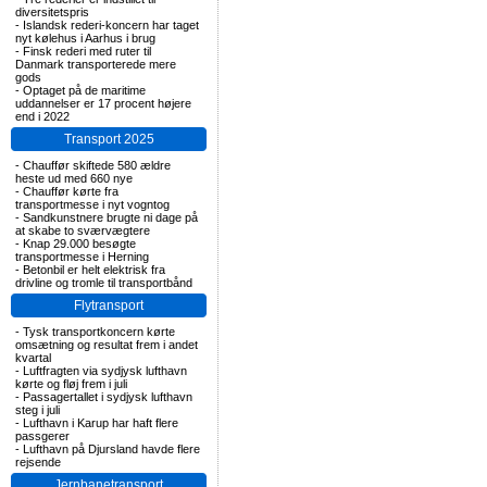
diversitetspris
-
Islandsk rederi-koncern har taget
nyt kølehus i Aarhus i brug
-
Finsk rederi med ruter til
Danmark transporterede mere
gods
-
Optaget på de maritime
uddannelser er 17 procent højere
end i 2022
Transport 2025
-
Chauffør skiftede 580 ældre
heste ud med 660 nye
-
Chauffør kørte fra
transportmesse i nyt vogntog
-
Sandkunstnere brugte ni dage på
at skabe to sværvægtere
-
Knap 29.000 besøgte
transportmesse i Herning
-
Betonbil er helt elektrisk fra
drivline og tromle til transportbånd
Flytransport
-
Tysk transportkoncern kørte
omsætning og resultat frem i andet
kvartal
-
Luftfragten via sydjysk lufthavn
kørte og fløj frem i juli
-
Passagertallet i sydjysk lufthavn
steg i juli
-
Lufthavn i Karup har haft flere
passgerer
-
Lufthavn på Djursland havde flere
rejsende
Jernbanetransport