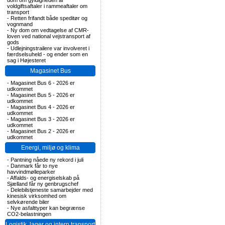
dom om gyldigheden af
voldgiftsaftaler i rammeaftaler om
transport
-
Retten frifandt både speditør og
vognmand
-
Ny dom om vedtagelse af CMR-
loven ved national vejstransport af
gods
-
Udlejningstrailere var involveret i
færdselsuheld - og ender som en
sag i Højesteret
Magasinet Bus
-
Magasinet Bus 6 - 2026 er
udkommet
-
Magasinet Bus 5 - 2026 er
udkommet
-
Magasinet Bus 4 - 2026 er
udkommet
-
Magasinet Bus 3 - 2026 er
udkommet
-
Magasinet Bus 2 - 2026 er
udkommet
Energi, miljø og klima
-
Pantning nåede ny rekord i juli
-
Danmark får to nye
havvindmølleparker
-
Affalds- og energiselskab på
Sjælland får ny genbrugschef
-
Delebilstjeneste samarbejder med
kinesisk virksomhed om
selvkørende biler
-
Nye asfalttyper kan begrænse
CO2-belastningen
Logistik, lager og intern transport