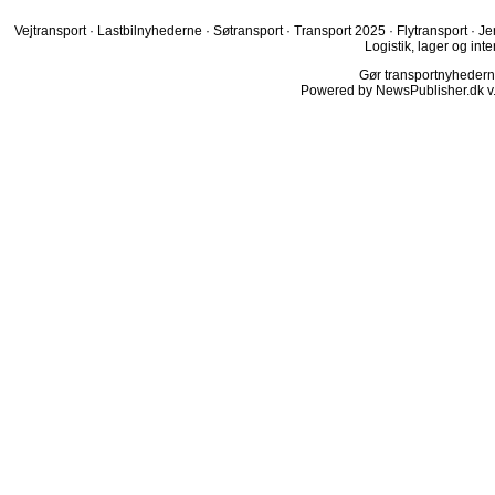
Vejtransport
·
Lastbilnyhederne
·
Søtransport
·
Transport 2025
·
Flytransport
·
Je
Logistik, lager og inte
Gør transportnyhederne.
Powered by NewsPublisher.dk v