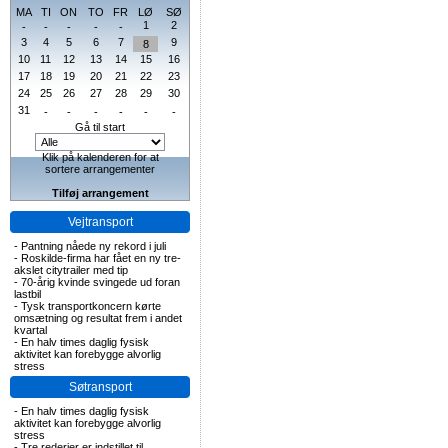
MA
TI
ON
TO
FR
LØ
SØ
1
2
-
-
-
-
-
3
4
5
6
7
9
8
10
11
12
13
14
15
16
17
18
19
20
21
22
23
24
25
26
27
28
29
30
31
-
-
-
-
-
-
Gå til start
Klik på kalenderen for at
sortere arrangementer
Tilføj arrangement
Vejtransport
-
Pantning nåede ny rekord i juli
-
Roskilde-firma har fået en ny tre-
akslet citytrailer med tip
-
70-årig kvinde svingede ud foran
lastbil
-
Tysk transportkoncern kørte
omsætning og resultat frem i andet
kvartal
-
En halv times daglig fysisk
aktivitet kan forebygge alvorlig
stress
Søtransport
-
En halv times daglig fysisk
aktivitet kan forebygge alvorlig
stress
-
Tre rederier er indstillet til