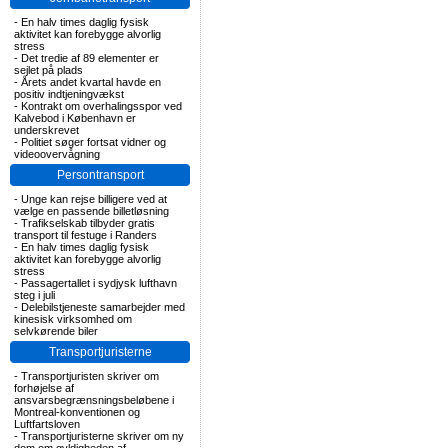
-
En halv times daglig fysisk
aktivitet kan forebygge alvorlig
stress
-
Det tredie af 89 elementer er
sejlet på plads
-
Årets andet kvartal havde en
positiv indtjeningvækst
-
Kontrakt om overhalingsspor ved
Kalvebod i København er
underskrevet
-
Politiet søger fortsat vidner og
videoovervågning
Persontransport
-
Unge kan rejse billigere ved at
vælge en passende billetløsning
-
Trafikselskab tilbyder gratis
transport til festuge i Randers
-
En halv times daglig fysisk
aktivitet kan forebygge alvorlig
stress
-
Passagertallet i sydjysk lufthavn
steg i juli
-
Delebilstjeneste samarbejder med
kinesisk virksomhed om
selvkørende biler
Transportjuristerne
-
Transportjuristen skriver om
forhøjelse af
ansvarsbegrænsningsbeløbene i
Montreal-konventionen og
Luftfartsloven
-
Transportjuristerne skriver om ny