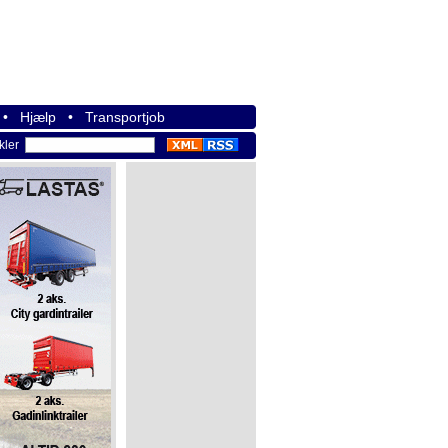
•
Hjælp
•
Transportjob
ikler