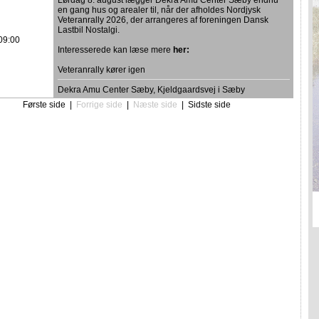
Lørdag 8. august lægger Dekra Amu Center Sæby endnu
en gang hus og arealer til, når der afholdes Nordjysk
Veteranrally 2026, der arrangeres af foreningen Dansk
Lastbil Nostalgi.
09:00
Interesserede kan læse mere
her:
Veteranrally kører igen
Dekra Amu Center Sæby, Kjeldgaardsvej i Sæby
Første side
|
Forrige side
|
Næste side
|
Sidste side