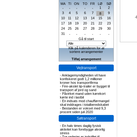
MA
TI
ON
TO
FR
LØ
SØ
1
2
-
-
-
-
-
3
4
5
6
7
9
8
-
10
11
12
13
14
15
16
17
18
19
20
21
22
23
24
25
26
27
28
29
30
31
-
-
-
-
-
-
Gå til start
Klik på kalenderen for at
sortere arrangementer
Tilføj arrangement
Vejtransport
-
Anklagemyndigheden vil have
konfiskeret godt 1,2 millioner
kroner hos transportfirma
-
Fire-akslet tip-trailer er bygget til
transport af jord og sand
-
Påvirket mand uden kørekort
kørte ind i lastbil
-
En indsats mod chaufførmangel
skal inddrages i totalberedskabet
-
Bestanden er vokset med 9,3
procent siden juli 2020
Søtransport
-
En halv times daglig fysisk
aktivitet kan forebygge alvorlig
stress
-
Tre rederier er indstillet til