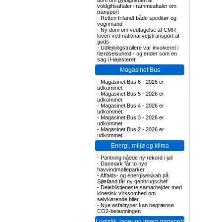
dom om gyldigheden af
voldgiftsaftaler i rammeaftaler om
transport
-
Retten frifandt både speditør og
vognmand
-
Ny dom om vedtagelse af CMR-
loven ved national vejstransport af
gods
-
Udlejningstrailere var involveret i
færdselsuheld - og ender som en
sag i Højesteret
Magasinet Bus
-
Magasinet Bus 6 - 2026 er
udkommet
-
Magasinet Bus 5 - 2026 er
udkommet
-
Magasinet Bus 4 - 2026 er
udkommet
-
Magasinet Bus 3 - 2026 er
udkommet
-
Magasinet Bus 2 - 2026 er
udkommet
Energi, miljø og klima
-
Pantning nåede ny rekord i juli
-
Danmark får to nye
havvindmølleparker
-
Affalds- og energiselskab på
Sjælland får ny genbrugschef
-
Delebilstjeneste samarbejder med
kinesisk virksomhed om
selvkørende biler
-
Nye asfalttyper kan begrænse
CO2-belastningen
Logistik, lager og intern transport