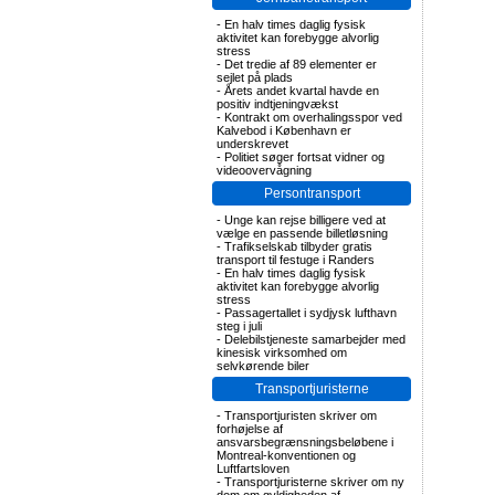
-
En halv times daglig fysisk
aktivitet kan forebygge alvorlig
stress
-
Det tredie af 89 elementer er
sejlet på plads
-
Årets andet kvartal havde en
positiv indtjeningvækst
-
Kontrakt om overhalingsspor ved
Kalvebod i København er
underskrevet
-
Politiet søger fortsat vidner og
videoovervågning
Persontransport
-
Unge kan rejse billigere ved at
vælge en passende billetløsning
-
Trafikselskab tilbyder gratis
transport til festuge i Randers
-
En halv times daglig fysisk
aktivitet kan forebygge alvorlig
stress
-
Passagertallet i sydjysk lufthavn
steg i juli
-
Delebilstjeneste samarbejder med
kinesisk virksomhed om
selvkørende biler
Transportjuristerne
-
Transportjuristen skriver om
forhøjelse af
ansvarsbegrænsningsbeløbene i
Montreal-konventionen og
Luftfartsloven
-
Transportjuristerne skriver om ny