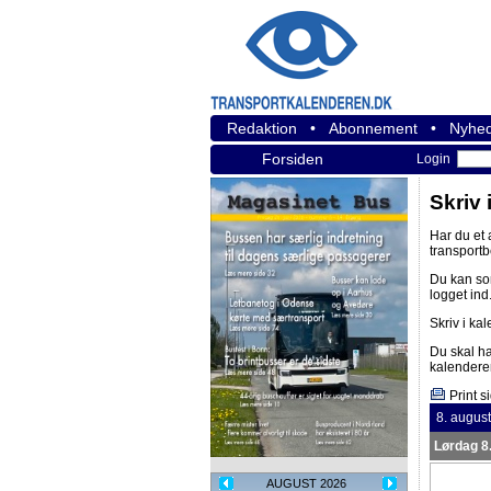
Redaktion
•
Abonnement
•
Nyhed
Forsiden
Login
Skriv 
Har du et
transport
Du kan s
logget ind
Skriv i ka
Du skal h
kalendere
Print s
8. augus
Lørdag 8
AUGUST 2026