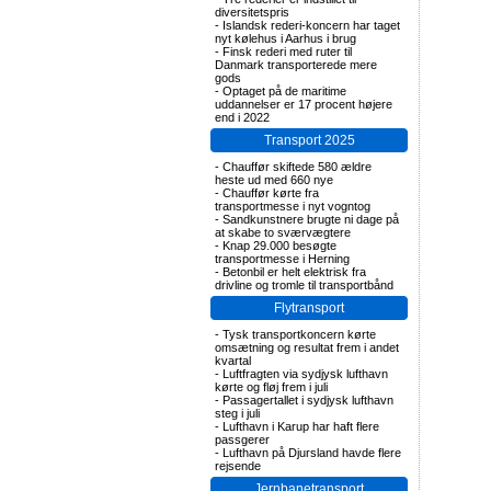
diversitetspris
-
Islandsk rederi-koncern har taget
nyt kølehus i Aarhus i brug
-
Finsk rederi med ruter til
Danmark transporterede mere
gods
-
Optaget på de maritime
uddannelser er 17 procent højere
end i 2022
Transport 2025
-
Chauffør skiftede 580 ældre
heste ud med 660 nye
-
Chauffør kørte fra
transportmesse i nyt vogntog
-
Sandkunstnere brugte ni dage på
at skabe to sværvægtere
-
Knap 29.000 besøgte
transportmesse i Herning
-
Betonbil er helt elektrisk fra
drivline og tromle til transportbånd
Flytransport
-
Tysk transportkoncern kørte
omsætning og resultat frem i andet
kvartal
-
Luftfragten via sydjysk lufthavn
kørte og fløj frem i juli
-
Passagertallet i sydjysk lufthavn
steg i juli
-
Lufthavn i Karup har haft flere
passgerer
-
Lufthavn på Djursland havde flere
rejsende
Jernbanetransport