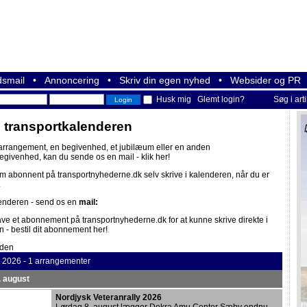
smail
•
Annoncering
•
Skriv din egen nyhed
•
Websider og PR
Husk mig
Glemt login?
Søg i art
i transportkalenderen
 arrangement, en begivenhed, et jubilæum eller en anden
begivenhed, kan du sende os en mail -
klik her!
om abonnent på
transportnyhederne.dk
selv skrive i kalenderen, når du er
.
lenderen - send os en
mail:
ave et abonnement på
transportnyhederne.dk
for at kunne skrive direkte i
n -
bestil dit abonnement her!
iden
t 2026 - 1 arrangementer
. august
Nordjysk Veteranrally 2026