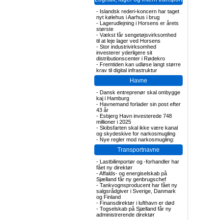
-
Islandsk rederi-koncern har taget
nyt kølehus i Aarhus i brug
-
Lagerudlejning i Horsens er årets
største
-
Vækst får sengetøjsvirksomhed
til at leje lager ved Horsens
-
Stor industrivirksomhed
investerer yderligere sit
distributionscenter i Rødekro
-
Fremtiden kan udløse langt større
krav til digital infrastruktur
Havne
-
Dansk entreprenør skal ombygge
kaj i Hamburg
-
Havnemand forlader sin post efter
43 år
-
Esbjerg Havn investerede 748
millioner i 2025
-
Skibsfarten skal ikke være kanal
og skydeskive for narkosmugling
-
Nye regler mod narkosmugling:
Transportnavne
-
Lastbilimportør og -forhandler har
fået ny direktør
-
Affalds- og energiselskab på
Sjælland får ny genbrugschef
-
Tankvognsproducent har fået ny
salgsrådgiver i Sverige, Danmark
og Finland
-
Finansdirektør i lufthavn er død
-
Togselskab på Sjælland får ny
administrerende direktør