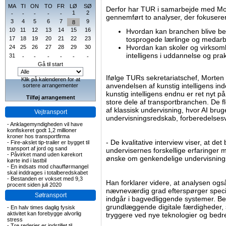
MA
TI
ON
TO
FR
LØ
SØ
Derfor har TUR i samarbejde med Mo
1
2
-
-
-
-
-
gennemført to analyser, der fokusere
3
4
5
6
7
9
8
10
11
12
13
14
15
16
Hvordan kan branchen blive bedr
17
18
19
20
21
22
23
tosprogede lærlinge og medar
Hvordan kan skoler og virksomhe
24
25
26
27
28
29
30
intelligens i uddannelse og pra
31
-
-
-
-
-
-
Gå til start
Ifølge TURs sekretariatschef, Morten 
Klik på kalenderen for at
anvendelsen af kunstig intelligens in
sortere arrangementer
kunstig intelligens endnu er ret nyt 
Tilføj arrangement
store dele af transportbranchen. De f
af klassisk undervisning, hvor AI br
Vejtransport
undervisningsredskab, forberedelsesv
-
Anklagemyndigheden vil have
konfiskeret godt 1,2 millioner
kroner hos transportfirma
- De kvalitative interview viser, at
-
Fire-akslet tip-trailer er bygget til
transport af jord og sand
undervisernes forskellige erfaringer 
-
Påvirket mand uden kørekort
ønske om genkendelige undervisnings
kørte ind i lastbil
-
En indsats mod chaufførmangel
skal inddrages i totalberedskabet
-
Bestanden er vokset med 9,3
Han forklarer videre, at analysen også
procent siden juli 2020
nævneværdig grad efterspørger specif
Søtransport
indgår i bagvedliggende systemer. Be
grundlæggende digitale færdigheder, 
-
En halv times daglig fysisk
aktivitet kan forebygge alvorlig
tryggere ved nye teknologier og bedre 
stress
-
Tre rederier er indstillet til