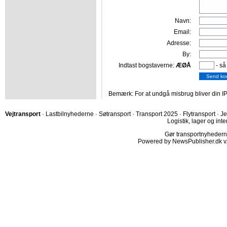
Navn:
Email:
Adresse:
By:
Indtast bogstaverne:
ÆØÅ
- så
Bemærk: For at undgå misbrug bliver din IP
Vejtransport
·
Lastbilnyhederne
·
Søtransport
·
Transport 2025
·
Flytransport
·
Je
Logistik, lager og inte
Gør transportnyhederne.
Powered by NewsPublisher.dk v