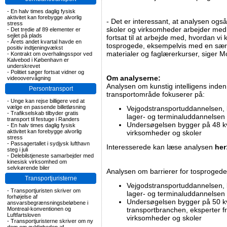
-
En halv times daglig fysisk
aktivitet kan forebygge alvorlig
- Det er interessant, at analysen også
stress
skoler og virksomheder arbejder med
-
Det tredie af 89 elementer er
sejlet på plads
fortsat til at arbejde med, hvordan v
-
Årets andet kvartal havde en
tosprogede, eksempelvis med en sær
positiv indtjeningvækst
materialer og faglærerkurser, siger M
-
Kontrakt om overhalingsspor ved
Kalvebod i København er
underskrevet
-
Politiet søger fortsat vidner og
Om analyserne:
videoovervågning
Analysen om kunstig intelligens inde
Persontransport
transportområde fokuserer på:
-
Unge kan rejse billigere ved at
vælge en passende billetløsning
Vejgodstransportuddannelsen, bu
-
Trafikselskab tilbyder gratis
lager- og terminaluddannelsen
transport til festuge i Randers
Undersøgelsen bygger på 48 kv
-
En halv times daglig fysisk
aktivitet kan forebygge alvorlig
virksomheder og skoler
stress
-
Passagertallet i sydjysk lufthavn
Interesserede kan læse analysen
her
steg i juli
-
Delebilstjeneste samarbejder med
kinesisk virksomhed om
selvkørende biler
Analysen om barrierer for tosprogede
Transportjuristerne
Vejgodstransportuddannelsen, bu
-
Transportjuristen skriver om
lager- og terminaluddannelsen
forhøjelse af
Undersøgelsen bygger på 50 kva
ansvarsbegrænsningsbeløbene i
Montreal-konventionen og
transportbranchen, eksperter 
Luftfartsloven
virksomheder og skoler
-
Transportjuristerne skriver om ny