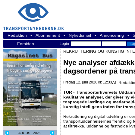
Redaktion
•
Abonnement
•
Nyhedsmail
•
Annoncering
•
S
Forsiden
Login
REKRUTTERING OG KUNSTIG INTE
Nye analyser afdække
dagsordener på tran
Fredag 12. juni 2026 kl: 12:33
Af:
Redakti
TUR - Transporterhvervets Uddannel
kvalitative analyser, der giver ny v
tosprogede lærlinge og medarbejd
kunstig intelligens inden for tran
Rekruttering og digital udvikling er c
transportuddannelsernes fremtid og 
at tiltrække, uddanne og fastholde kva
AUGUST 2026