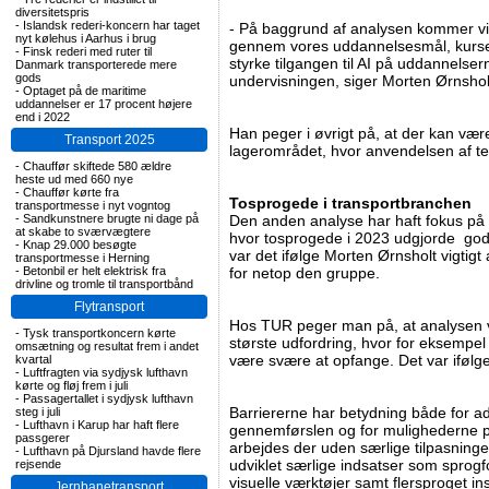
diversitetspris
-
Islandsk rederi-koncern har taget
- På baggrund af analysen kommer vi i
nyt kølehus i Aarhus i brug
gennem vores uddannelsesmål, kurse
-
Finsk rederi med ruter til
styrke tilgangen til AI på uddannelsern
Danmark transporterede mere
gods
undervisningen, siger Morten Ørnshol
-
Optaget på de maritime
uddannelser er 17 procent højere
end i 2022
Han peger i øvrigt på, at der kan v
Transport 2025
lagerområdet, hvor anvendelsen af tek
-
Chauffør skiftede 580 ældre
heste ud med 660 nye
-
Chauffør kørte fra
Tosprogede i transportbranchen
transportmesse i nyt vogntog
-
Sandkunstnere brugte ni dage på
Den anden analyse har haft fokus på 
at skabe to sværvægtere
hvor tosprogede i 2023 udgjorde godt
-
Knap 29.000 besøgte
var det ifølge Morten Ørnsholt vigtigt
transportmesse i Herning
-
Betonbil er helt elektrisk fra
for netop den gruppe.
drivline og tromle til transportbånd
Flytransport
Hos TUR peger man på, at analysen vi
-
Tysk transportkoncern kørte
største udfordring, hvor for eksempel 
omsætning og resultat frem i andet
være svære at opfange. Det var iføl
kvartal
-
Luftfragten via sydjysk lufthavn
kørte og fløj frem i juli
-
Passagertallet i sydjysk lufthavn
Barriererne har betydning både for a
steg i juli
-
Lufthavn i Karup har haft flere
gennemførslen og for mulighederne p
passgerer
arbejdes der uden særlige tilpasning
-
Lufthavn på Djursland havde flere
udviklet særlige indsatser som sprogf
rejsende
visuelle værktøjer samt flersproget ins
Jernbanetransport