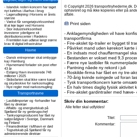
© Copyright 2026 transportnyhederne.dk. Den
-
Islandsk rederi-koncern har taget
ophavsret og må ikke kopieres eller på an
nyt kølehus i Aarhus i brug
aftale.
-
Lagerudlejning i Horsens er årets
største
-
Vækst får sengetøjsvirksomhed
Print siden
til at leje lager ved Horsens
-
Stor industrivirksomhed
investerer yderligere sit
-
Anklagemyndigheden vil have konfisk
distributionscenter i Rødekro
transportfirma
-
Fremtiden kan udløse langt større
-
Fire-akslet tip-trailer er bygget til t
krav til digital infrastruktur
-
Påvirket mand uden kørekort kørte in
Havne
-
En indsats mod chaufførmangel skal
-
Bestanden er vokset med 9,3 procent
-
Dansk entreprenør skal ombygge
kaj i Hamburg
-
Færre nye lastbiler fik nummerplader 
-
Havnemand forlader sin post efter
-
Pantning nåede ny rekord i juli
43 år
-
Roskilde-firma har fået en ny tre-aksl
-
Esbjerg Havn investerede 748
millioner i 2025
-
70-årig kvinde svingede ud foran las
-
Skibsfarten skal ikke være kanal
-
Tysk transportkoncern kørte omsætni
og skydeskive for narkosmugling
-
En halv times daglig fysisk aktivitet
-
Nye regler mod narkosmugling:
-
Fire-akslet gardintrailer med hæve-
Transportnavne
-
Lastbilimportør og -forhandler har
Skriv din kommentar:
fået ny direktør
Alle felter skal udfyldes!
-
Affalds- og energiselskab på
Sjælland får ny genbrugschef
-
Tankvognsproducent har fået ny
Titel:
salgsrådgiver i Sverige, Danmark
og Finland
Kommentar:
-
Finansdirektør i lufthavn er død
-
Togselskab på Sjælland får ny
administrerende direktør