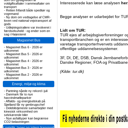
dom om gyldigheden af
Interesserede kan læse analysen
her
voldgiftsaftaler i rammeaftaler om
transport
-
Retten frifandt både speditør og
vognmand
Begge analyser er udarbejdet for TU
-
Ny dom om vedtagelse af CMR-
loven ved national vejstransport af
gods
-
Udlejningstrailere var involveret i
Lidt om TUR:
færdselsuheld - og ender som en
sag i Højesteret
TUR ejes af arbejdsgiverforeninger o
transportbranchen og er en interesseor
Magasinet Bus
varetage transporterhvervets uddann
-
Magasinet Bus 6 - 2026 er
offentlige uddannelsessystemer.
udkommet
-
Magasinet Bus 5 - 2026 er
3F, DI, DE, DSB, Dansk Jernbaneforb
udkommet
-
Magasinet Bus 4 - 2026 er
Danske Regioner, FOA og Privatbaner
udkommet
-
Magasinet Bus 3 - 2026 er
(Kilde: tur.dk)
udkommet
-
Magasinet Bus 2 - 2026 er
udkommet
Energi, miljø og klima
-
Pantning nåede ny rekord i juli
-
Danmark får to nye
havvindmølleparker
-
Affalds- og energiselskab på
Sjælland får ny genbrugschef
-
Delebilstjeneste samarbejder med
kinesisk virksomhed om
selvkørende biler
-
Nye asfalttyper kan begrænse
CO2-belastningen
Logistik, lager og intern transport