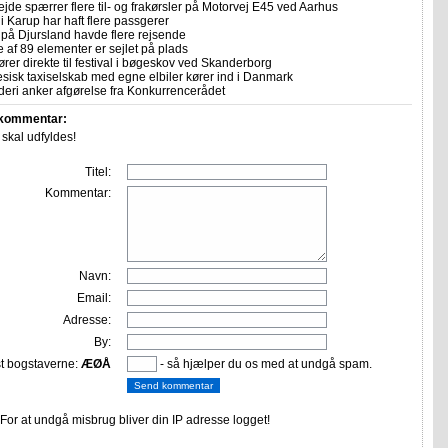
ejde spærrer flere til- og frakørsler på Motorvej E45 ved Aarhus
i Karup har haft flere passgerer
 på Djursland havde flere rejsende
e af 89 elementer er sejlet på plads
rer direkte til festival i bøgeskov ved Skanderborg
sisk taxiselskab med egne elbiler kører ind i Danmark
eri anker afgørelse fra Konkurrencerådet
 kommentar:
r skal udfyldes!
Titel:
Kommentar:
Navn:
Email:
Adresse:
By:
st bogstaverne:
ÆØÅ
- så hjælper du os med at undgå spam.
or at undgå misbrug bliver din IP adresse logget!