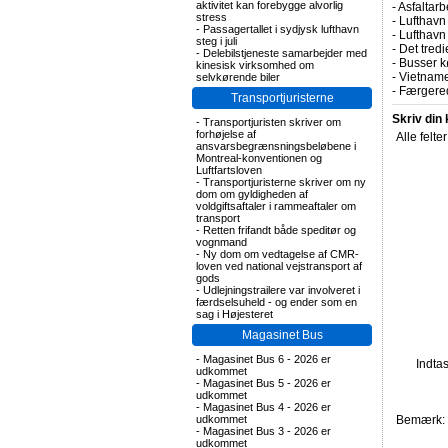
aktivitet kan forebygge alvorlig
-
Asfaltarb
stress
-
Lufthavn 
-
Passagertallet i sydjysk lufthavn
-
Lufthavn
steg i juli
-
Det tredi
-
Delebilstjeneste samarbejder med
-
Busser kø
kinesisk virksomhed om
-
Vietname
selvkørende biler
-
Færgered
Transportjuristerne
Skriv din
-
Transportjuristen skriver om
forhøjelse af
Alle felte
ansvarsbegrænsningsbeløbene i
Montreal-konventionen og
Luftfartsloven
-
Transportjuristerne skriver om ny
dom om gyldigheden af
voldgiftsaftaler i rammeaftaler om
transport
-
Retten frifandt både speditør og
vognmand
-
Ny dom om vedtagelse af CMR-
loven ved national vejstransport af
gods
-
Udlejningstrailere var involveret i
færdselsuheld - og ender som en
sag i Højesteret
Magasinet Bus
-
Magasinet Bus 6 - 2026 er
Indta
udkommet
-
Magasinet Bus 5 - 2026 er
udkommet
-
Magasinet Bus 4 - 2026 er
udkommet
Bemærk: F
-
Magasinet Bus 3 - 2026 er
udkommet