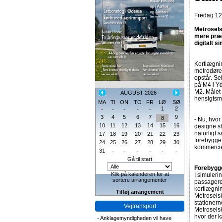
Fredag 12.
Metrosels
mere præc
digitalt s
Kortlægni
metrodøre,
opstår. S
på M4 i Y
M2. Målet 
AUGUST 2026
hensigtsm
MA
TI
ON
TO
FR
LØ
SØ
1
2
-
-
-
-
-
3
4
5
6
7
9
8
- Nu, hvor
10
11
12
13
14
15
16
designe s
naturligt 
17
18
19
20
21
22
23
forebygge 
24
25
26
27
28
29
30
kommerciel
31
-
-
-
-
-
-
Gå til start
Forebygge
Klik på kalenderen for at
I simuleri
sortere arrangementer
passagere
kortlægni
Tilføj arrangement
Metroselsk
stationern
Vejtransport
Metrosels
hvor der k
-
Anklagemyndigheden vil have