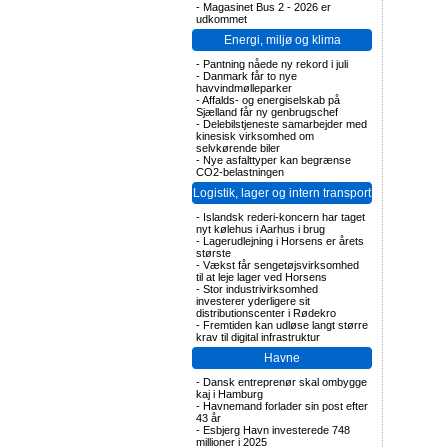
-
Magasinet Bus 2 - 2026 er
udkommet
Energi, miljø og klima
-
Pantning nåede ny rekord i juli
-
Danmark får to nye
havvindmølleparker
-
Affalds- og energiselskab på
Sjælland får ny genbrugschef
-
Delebilstjeneste samarbejder med
kinesisk virksomhed om
selvkørende biler
-
Nye asfalttyper kan begrænse
CO2-belastningen
Logistik, lager og intern transport
-
Islandsk rederi-koncern har taget
nyt kølehus i Aarhus i brug
-
Lagerudlejning i Horsens er årets
største
-
Vækst får sengetøjsvirksomhed
til at leje lager ved Horsens
-
Stor industrivirksomhed
investerer yderligere sit
distributionscenter i Rødekro
-
Fremtiden kan udløse langt større
krav til digital infrastruktur
Havne
-
Dansk entreprenør skal ombygge
kaj i Hamburg
-
Havnemand forlader sin post efter
43 år
-
Esbjerg Havn investerede 748
millioner i 2025