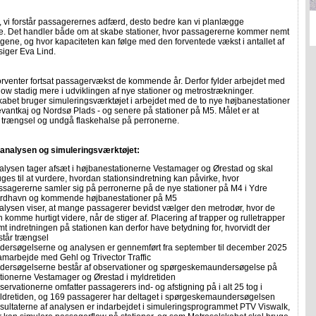
, vi forstår passagerernes adfærd, desto bedre kan vi planlægge
ne. Det handler både om at skabe stationer, hvor passagererne kommer nemt
 togene, og hvor kapaciteten kan følge med den forventede vækst i antallet af
siger Eva Lind.
orventer fortsat passagervækst de kommende år. Derfor fylder arbejdet med
ow stadig mere i udviklingen af nye stationer og metrostrækninger.
abet bruger simuleringsværktøjet i arbejdet med de to nye højbanestationer
vantkaj og Nordsø Plads - og senere på stationer på M5. Målet er at
 trængsel og undgå flaskehalse på perronerne.
analysen og simuleringsværktøjet:
alysen tager afsæt i højbanestationerne Vestamager og Ørestad og skal
ges til at vurdere, hvordan stationsindretning kan påvirke, hvor
ssagererne samler sig på perronerne på de nye stationer på M4 i Ydre
rdhavn og kommende højbanestationer på M5
alysen viser, at mange passagerer bevidst vælger den metrodør, hvor de
 komme hurtigt videre, når de stiger af. Placering af trapper og rulletrapper
mt indretningen på stationen kan derfor have betydning for, hvorvidt der
står trængsel
dersøgelserne og analysen er gennemført fra september til december 2025
samarbejde med Gehl og Trivector Traffic
dersøgelserne består af observationer og spørgeskemaundersøgelse på
ationerne Vestamager og Ørestad i myldretiden
ervationerne omfatter passagerers ind- og afstigning på i alt 25 tog i
ldretiden, og 169 passagerer har deltaget i spørgeskemaundersøgelsen
sultaterne af analysen er indarbejdet i simuleringsprogrammet PTV Viswalk,