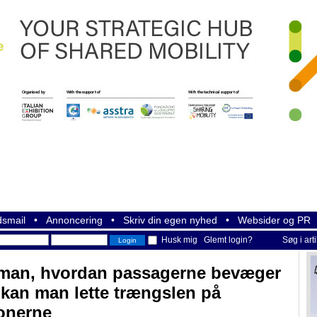
smail
•
Annoncering
•
Skriv din egen nyhed
•
Websider og PR
Husk mig
Glemt login?
Søg i art
man, hvordan passagerne bevæger
- kan man lette trængslen på
ionerne