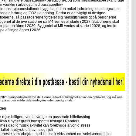
r kan simulere passagerflow på stationer, og som Metroselskabet skal bruge
m værktøj i arbejdet med passagerflow
troens højbanestationer bygges med en enkel indretning for at begrænse
terialeforbrug og CO2-udledning. Derfor er det vigtigt at designe
ationerne, så passagererne fordeler sig hensigtsmæssigt på perronerne
geriet af de nye stationer på M4 ventes at starte i 2027. Stationerne skal
er planen åbne i 2030. Byggeriet af M5 ventes at starte i 2028, og første
pe af linjen åbner i 2036
 2026 transportnyhederne.dk. Denne artikel er beskyttet af lov om ophavsret og må ikke
ler på anden måde videreudnyttes uden særlig aftale.
iden
 rejse billigere ved at vælge en passende billetløsning
skab tilbyder gratis transport til festuge i Randers
imes daglig fysisk aktivitet kan forebygge alvorlig stress
allet i sydjysk lufthavn steg i juli
tjeneste samarbejder med kinesisk virksomhed om selvkørende biler