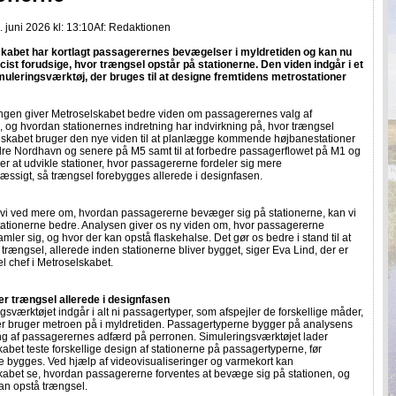
 juni 2026 kl: 13:10
Af:
Redaktionen
kabet har kortlagt passagerernes bevægelser i myldretiden og kan nu
ist forudsige, hvor trængsel opstår på stationerne. Den viden indgår i et
imuleringsværktøj, der bruges til at designe fremtidens metrostationer
ngen giver Metroselskabet bedre viden om passagerernes valg af
 og hvordan stationernes indretning har indvirkning på, hvor trængsel
elskabet bruger den nye viden til at planlægge kommende højbanestationer
dre Nordhavn og senere på M5 samt til at forbedre passagerflowet på M1 og
er at udvikle stationer, hvor passagererne fordeler sig mere
æssigt, så trængsel forebygges allerede i designfasen.
 vi ved mere om, hvordan passagererne bevæger sig på stationerne, kan vi
tationerne bedre. Analysen giver os ny viden om, hvor passagererne
samler sig, og hvor der kan opstå flaskehalse. Det gør os bedre i stand til at
trængsel, allerede inden stationerne bliver bygget, siger Eva Lind, der er
 chef i Metroselskabet.
r trængsel allerede i designfasen
ngsværktøjet indgår i alt ni passagertyper, som afspejler de forskellige måder,
r bruger metroen på i myldretiden. Passagertyperne bygger på analysens
ng af passagerernes adfærd på perronen. Simuleringsværktøjet lader
abet teste forskellige design af stationerne på passagertyperne, før
e bygges. Ved hjælp af videovisualiseringer og varmekort kan
kabet se, hvordan passagererne forventes at bevæge sig på stationen, og
an opstå trængsel.