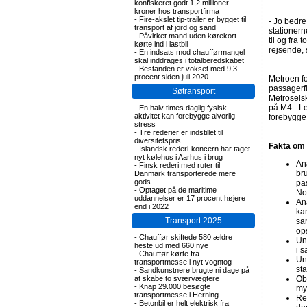
konfiskeret godt 1,2 millioner
kroner hos transportfirma
-
Fire-akslet tip-trailer er bygget til
- Jo bedre
transport af jord og sand
stationer
-
Påvirket mand uden kørekort
til og fra
kørte ind i lastbil
rejsende, 
-
En indsats mod chaufførmangel
skal inddrages i totalberedskabet
-
Bestanden er vokset med 9,3
procent siden juli 2020
Metroen f
passagerfl
Søtransport
Metroselsk
på M4 - Le
-
En halv times daglig fysisk
aktivitet kan forebygge alvorlig
forebygge
stress
-
Tre rederier er indstillet til
diversitetspris
Fakta om 
-
Islandsk rederi-koncern har taget
nyt kølehus i Aarhus i brug
An
-
Finsk rederi med ruter til
bru
Danmark transporterede mere
gods
pa
-
Optaget på de maritime
No
uddannelser er 17 procent højere
An
end i 2022
kan
Transport 2025
sa
op
-
Chauffør skiftede 580 ældre
Un
heste ud med 660 nye
i 
-
Chauffør kørte fra
Un
transportmesse i nyt vogntog
st
-
Sandkunstnere brugte ni dage på
at skabe to sværvægtere
Obs
-
Knap 29.000 besøgte
my
transportmesse i Herning
Re
-
Betonbil er helt elektrisk fra