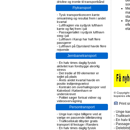
de
drivline og tromle til transportbånd
so
Flytransport
Me
ma
-
Tysk transportkoncern kørte
st
omsætning og resultat frem i andet
Byg
kvartal
eft
-
Luftfragten via sydjysk lufthavn
eta
kørte og fløj frem i juli
-
Passagertallet i sydjysk lufthavn
steg i juli
-
Lufthavn i Karup har haft flere
passgerer
-
Lufthavn på Djursland havde flere
rejsende
Jernbanetransport
-
En halv times daglig fysisk
aktivitet kan forebygge alvorlig
stress
-
Det tredie af 89 elementer er
sejlet på plads
-
Årets andet kvartal havde en
positiv indtjeningvækst
-
Kontrakt om overhalingsspor ved
Kalvebod i København er
© Copyright
underskrevet
kopieres el
-
Politiet søger fortsat vidner og
videoovervågning
Print s
Persontransport
-
Unge kan
-
Unge kan rejse billigere ved at
-
Trafiksel
vælge en passende billetløsning
-
En halv t
-
Trafikselskab tilbyder gratis
-
Passagert
transport til festuge i Randers
-
Delebils
-
En halv times daglig fysisk