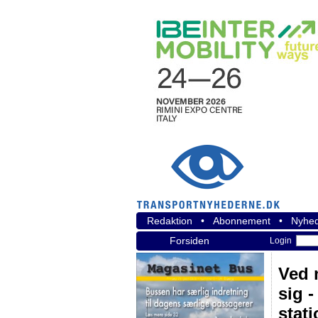
Redaktion
•
Abonnement
•
Nyhed
Forsiden
Login
Ved 
sig 
stat