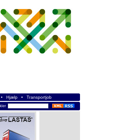
•
Hjælp
•
Transportjob
ikler