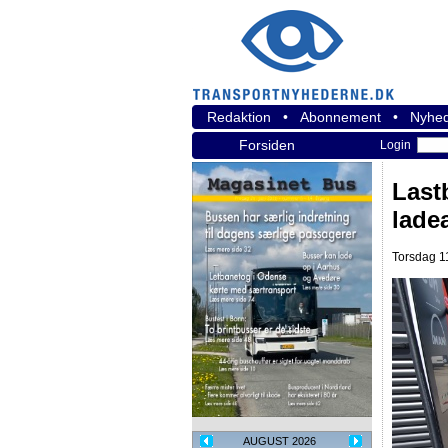
Redaktion
•
Abonnement
•
Nyhed
Forsiden
Login
Last
lade
Torsdag 11
AUGUST 2026