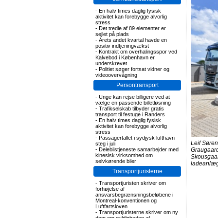
-
En halv times daglig fysisk
aktivitet kan forebygge alvorlig
stress
-
Det tredie af 89 elementer er
sejlet på plads
-
Årets andet kvartal havde en
positiv indtjeningvækst
-
Kontrakt om overhalingsspor ved
Kalvebod i København er
underskrevet
-
Politiet søger fortsat vidner og
videoovervågning
Persontransport
-
Unge kan rejse billigere ved at
vælge en passende billetløsning
-
Trafikselskab tilbyder gratis
transport til festuge i Randers
-
En halv times daglig fysisk
aktivitet kan forebygge alvorlig
stress
-
Passagertallet i sydjysk lufthavn
Leif Søre
steg i juli
Graugaard
-
Delebilstjeneste samarbejder med
kinesisk virksomhed om
Skousgaar
selvkørende biler
ladeanlægg
Transportjuristerne
-
Transportjuristen skriver om
forhøjelse af
ansvarsbegrænsningsbeløbene i
Montreal-konventionen og
Luftfartsloven
-
Transportjuristerne skriver om ny