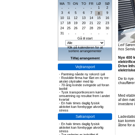
MA
TI
ON
TO
FR
LØ
SØ
1
2
-
-
-
-
-
3
4
5
6
7
9
8
10
11
12
13
14
15
16
17
18
19
20
21
22
23
24
25
26
27
28
29
30
31
-
-
-
-
-
-
Gå til start
Leif Søren
Klik på kalenderen for at
hos Semler
sortere arrangementer
Nye 400 k
Tilføj arrangement
elektrifi
Drive Inf
Vejtransport
elektriske
-
Pantning nåede ny rekord i juli
-
Roskilde-firma har fået en ny tre-
De to nye 
akslet citytrailer med tip
chauffører
-
70-årig kvinde svingede ud foran
lastbil
-
Tysk transportkoncern kørte
Med etable
omsætning og resultat frem i andet
kvartal
af den nød
-
En halv times daglig fysisk
investere i
aktivitet kan forebygge alvorlig
stress
Søtransport
Ladestati
kan komme 
-
En halv times daglig fysisk
åbne for a
aktivitet kan forebygge alvorlig
stress
-
Tre rederier er indstillet til