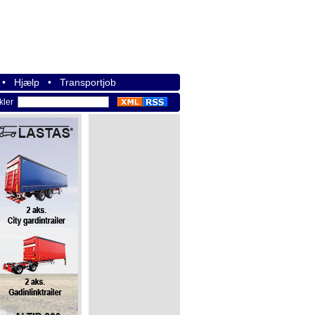
•
Hjælp
•
Transportjob
ikler