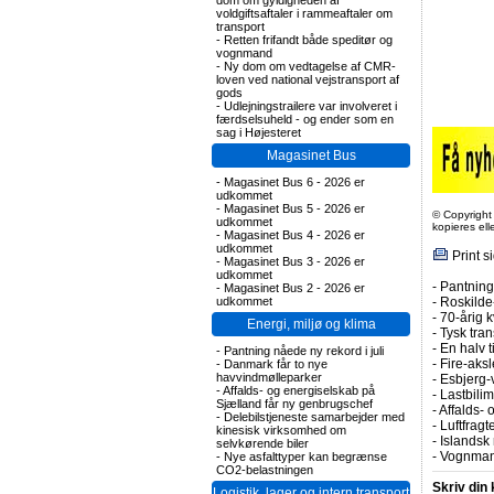
dom om gyldigheden af
voldgiftsaftaler i rammeaftaler om
transport
-
Retten frifandt både speditør og
vognmand
-
Ny dom om vedtagelse af CMR-
loven ved national vejstransport af
gods
-
Udlejningstrailere var involveret i
færdselsuheld - og ender som en
sag i Højesteret
Magasinet Bus
-
Magasinet Bus 6 - 2026 er
udkommet
-
Magasinet Bus 5 - 2026 er
© Copyright
udkommet
kopieres el
-
Magasinet Bus 4 - 2026 er
udkommet
Print s
-
Magasinet Bus 3 - 2026 er
udkommet
-
Pantning 
-
Magasinet Bus 2 - 2026 er
-
Roskilde-
udkommet
-
70-årig k
Energi, miljø og klima
-
Tysk tran
-
En halv t
-
Pantning nåede ny rekord i juli
-
Fire-aks
-
Danmark får to nye
havvindmølleparker
-
Esbjerg-
-
Affalds- og energiselskab på
-
Lastbilim
Sjælland får ny genbrugschef
-
Affalds-
-
Delebilstjeneste samarbejder med
-
Luftfragte
kinesisk virksomhed om
-
Islandsk 
selvkørende biler
-
Vognmand
-
Nye asfalttyper kan begrænse
CO2-belastningen
Skriv din
Logistik, lager og intern transport