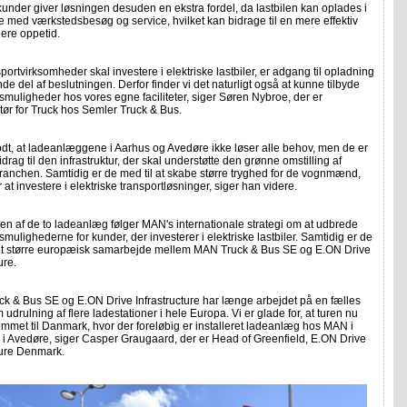
nder giver løsningen desuden en ekstra fordel, da lastbilen kan oplades i
e med værkstedsbesøg og service, hvilket kan bidrage til en mere effektiv
jere oppetid.
sportvirksomheder skal investere i elektriske lastbiler, er adgang til opladning
de del af beslutningen. Derfor finder vi det naturligt også at kunne tilbyde
muligheder hos vores egne faciliteter, siger Søren Nybroe, der er
tør for Truck hos Semler Truck & Bus.
odt, at ladeanlæggene i Aarhus og Avedøre ikke løser alle behov, men de er
bidrag til den infrastruktur, der skal understøtte den grønne omstilling af
ranchen. Samtidig er de med til at skabe større tryghed for de vognmænd,
 at investere i elektriske transportløsninger, siger han videre.
en af de to ladeanlæg følger MAN's internationale strategi om at udbrede
mulighederne for kunder, der investerer i elektriske lastbiler. Samtidig er de
 et større europæisk samarbejde mellem MAN Truck & Bus SE og E.ON Drive
ure.
k & Bus SE og E.ON Drive Infrastructure har længe arbejdet på en fælles
m udrulning af flere ladestationer i hele Europa. Vi er glade for, at turen nu
mmet til Danmark, hvor der foreløbig er installeret ladeanlæg hos MAN i
i Avedøre, siger Casper Graugaard, der er Head of Greenfield, E.ON Drive
ture Denmark.