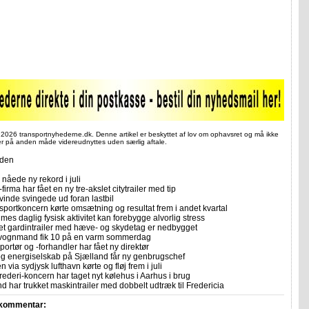
 2026 transportnyhederne.dk. Denne artikel er beskyttet af lov om ophavsret og må ikke
ler på anden måde videreudnyttes uden særlig aftale.
iden
nåede ny rekord i juli
firma har fået en ny tre-akslet citytrailer med tip
vinde svingede ud foran lastbil
sportkoncern kørte omsætning og resultat frem i andet kvartal
imes daglig fysisk aktivitet kan forebygge alvorlig stress
let gardintrailer med hæve- og skydetag er nedbygget
vognmand fik 10 på en varm sommerdag
portør og -forhandler har fået ny direktør
 og energiselskab på Sjælland får ny genbrugschef
n via sydjysk lufthavn kørte og fløj frem i juli
rederi-koncern har taget nyt kølehus i Aarhus i brug
 har trukket maskintrailer med dobbelt udtræk til Fredericia
 kommentar: