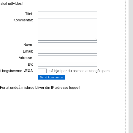
r skal udfyldes!
Titel:
Kommentar:
Navn:
Email:
Adresse:
By:
st bogstaverne:
ÆØÅ
- så hjælper du os med at undgå spam.
or at undgå misbrug bliver din IP adresse logget!