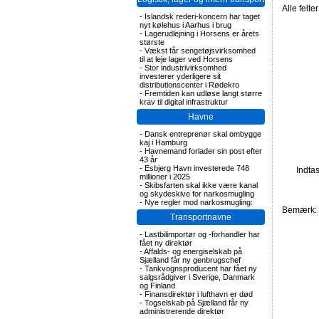
Alle felte
-
Islandsk rederi-koncern har taget
nyt kølehus i Aarhus i brug
-
Lagerudlejning i Horsens er årets
største
-
Vækst får sengetøjsvirksomhed
til at leje lager ved Horsens
-
Stor industrivirksomhed
investerer yderligere sit
distributionscenter i Rødekro
-
Fremtiden kan udløse langt større
krav til digital infrastruktur
Havne
-
Dansk entreprenør skal ombygge
kaj i Hamburg
-
Havnemand forlader sin post efter
43 år
-
Esbjerg Havn investerede 748
Indta
millioner i 2025
-
Skibsfarten skal ikke være kanal
og skydeskive for narkosmugling
-
Nye regler mod narkosmugling:
Bemærk: F
Transportnavne
-
Lastbilimportør og -forhandler har
fået ny direktør
-
Affalds- og energiselskab på
Sjælland får ny genbrugschef
-
Tankvognsproducent har fået ny
salgsrådgiver i Sverige, Danmark
og Finland
-
Finansdirektør i lufthavn er død
-
Togselskab på Sjælland får ny
administrerende direktør