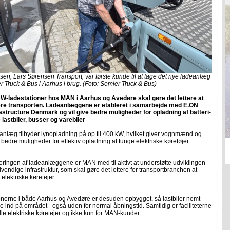
sen, Lars Sørensen Transport, var første kunde til at tage det nye ladeanlæg
 Truck & Bus i Aarhus i brug. (Foto: Semler Truck & Bus)
W-ladestationer hos MAN i Aarhus og Avedøre skal gøre det lettere at
cere transporten. Ladeanlæggene er etableret i samarbejde med E.ON
rastructure Denmark og vil give bedre muligheder for opladning af batteri-
 lastbiler, busser og varebiler
anlæg tilbyder lynopladning på op til 400 kW, hvilket giver vognmænd og
 bedre muligheder for effektiv opladning af tunge elektriske køretøjer.
ringen af ladeanlæggene er MAN med til aktivt at understøtte udviklingen
vendige infrastruktur, som skal gøre det lettere for transportbranchen at
 elektriske køretøjer.
onerne i både Aarhus og Avedøre er desuden opbygget, så lastbiler nemt
ind på området - også uden for normal åbningstid. Samtidig er faciliteterne
lle elektriske køretøjer og ikke kun for MAN-kunder.