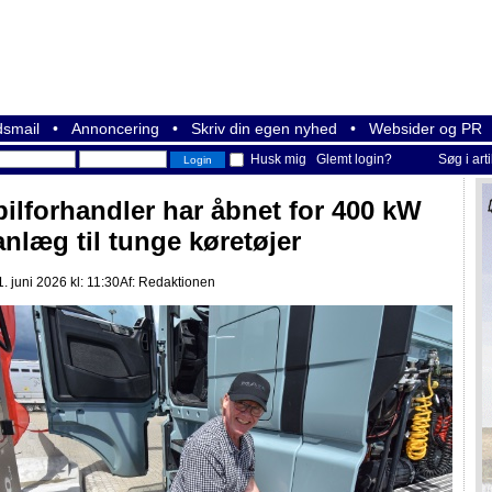
smail
•
Annoncering
•
Skriv din egen nyhed
•
Websider og PR
Husk mig
Glemt login?
Søg i art
bilforhandler har åbnet for 400 kW
anlæg til tunge køretøjer
. juni 2026 kl: 11:30
Af:
Redaktionen