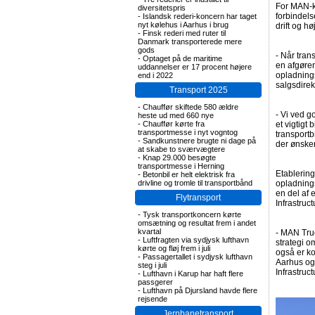
For MAN-ku
diversitetspris
forbindels
-
Islandsk rederi-koncern har taget
nyt kølehus i Aarhus i brug
drift og hø
-
Finsk rederi med ruter til
Danmark transporterede mere
gods
- Når tran
-
Optaget på de maritime
en afgøren
uddannelser er 17 procent højere
opladnings
end i 2022
salgsdirek
Transport 2025
-
Chauffør skiftede 580 ældre
- Vi ved g
heste ud med 660 nye
-
Chauffør kørte fra
et vigtigt 
transportmesse i nyt vogntog
transportb
-
Sandkunstnere brugte ni dage på
der ønsker
at skabe to sværvægtere
-
Knap 29.000 besøgte
transportmesse i Herning
Etablering
-
Betonbil er helt elektrisk fra
drivline og tromle til transportbånd
opladnings
en del af
Flytransport
Infrastruct
-
Tysk transportkoncern kørte
omsætning og resultat frem i andet
kvartal
- MAN Truc
-
Luftfragten via sydjysk lufthavn
strategi o
kørte og fløj frem i juli
også er ko
-
Passagertallet i sydjysk lufthavn
Aarhus og 
steg i juli
Infrastruc
-
Lufthavn i Karup har haft flere
passgerer
-
Lufthavn på Djursland havde flere
rejsende
Jernbanetransport