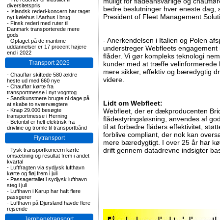
muligt for flådeansvarlige og chauffør
diversitetspris
bedre beslutninger hver eneste dag, s
-
Islandsk rederi-koncern har taget
President of Fleet Management Solut
nyt kølehus i Aarhus i brug
-
Finsk rederi med ruter til
Danmark transporterede mere
gods
- Anerkendelsen i Italien og Polen afs
-
Optaget på de maritime
uddannelser er 17 procent højere
understreger Webfleets engagement i 
end i 2022
flåder. Vi gør kompleks teknologi ne
Transport 2025
kunder med at træffe velinformerede b
mere sikker, effektiv og bæredygtig dri
-
Chauffør skiftede 580 ældre
videre.
heste ud med 660 nye
-
Chauffør kørte fra
transportmesse i nyt vogntog
-
Sandkunstnere brugte ni dage på
Lidt om Webfleet:
at skabe to sværvægtere
-
Knap 29.000 besøgte
Webfleet, der er dækproducenten Bri
transportmesse i Herning
flådestyringsløsning, anvendes af go
-
Betonbil er helt elektrisk fra
til at forbedre flåders effektivitet, st
drivline og tromle til transportbånd
forblive compliant, der nok kan over
Flytransport
mere bæredygtigt. I over 25 år har kø
drift gennem datadrevne indsigter ba
-
Tysk transportkoncern kørte
omsætning og resultat frem i andet
kvartal
-
Luftfragten via sydjysk lufthavn
kørte og fløj frem i juli
-
Passagertallet i sydjysk lufthavn
steg i juli
-
Lufthavn i Karup har haft flere
passgerer
-
Lufthavn på Djursland havde flere
rejsende
Jernbanetransport