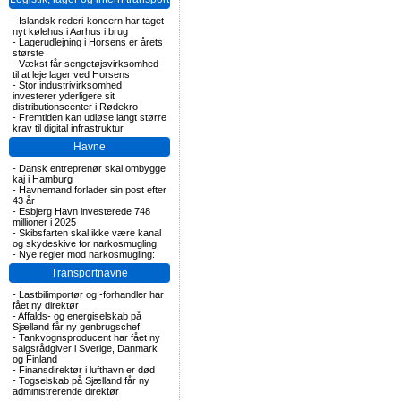
-
Islandsk rederi-koncern har taget
nyt kølehus i Aarhus i brug
-
Lagerudlejning i Horsens er årets
største
-
Vækst får sengetøjsvirksomhed
til at leje lager ved Horsens
-
Stor industrivirksomhed
investerer yderligere sit
distributionscenter i Rødekro
-
Fremtiden kan udløse langt større
krav til digital infrastruktur
Havne
-
Dansk entreprenør skal ombygge
kaj i Hamburg
-
Havnemand forlader sin post efter
43 år
-
Esbjerg Havn investerede 748
millioner i 2025
-
Skibsfarten skal ikke være kanal
og skydeskive for narkosmugling
-
Nye regler mod narkosmugling:
Transportnavne
-
Lastbilimportør og -forhandler har
fået ny direktør
-
Affalds- og energiselskab på
Sjælland får ny genbrugschef
-
Tankvognsproducent har fået ny
salgsrådgiver i Sverige, Danmark
og Finland
-
Finansdirektør i lufthavn er død
-
Togselskab på Sjælland får ny
administrerende direktør