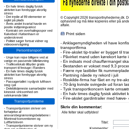
-
En halv times daglig fysisk
aktivitet kan forebygge alvorlig
stress
-
Det tredie af 89 elementer er
© Copyright 2026 transportnyhederne.dk. Den
sejlet på plads
ophavsret og må ikke kopieres eller på an
-
Årets andet kvartal havde en
aftale.
positiv indtjeningvækst
-
Kontrakt om overhalingsspor ved
Print siden
Kalvebod i København er
underskrevet
-
Politiet søger fortsat vidner og
-
Anklagemyndigheden vil have konfisk
videoovervågning
transportfirma
Persontransport
-
Fire-akslet tip-trailer er bygget til t
-
Påvirket mand uden kørekort kørte in
-
Unge kan rejse billigere ved at
vælge en passende billetløsning
-
En indsats mod chaufførmangel skal
-
Trafikselskab tilbyder gratis
-
Bestanden er vokset med 9,3 procent
transport til festuge i Randers
-
Færre nye lastbiler fik nummerplader 
-
En halv times daglig fysisk
aktivitet kan forebygge alvorlig
-
Pantning nåede ny rekord i juli
stress
-
Roskilde-firma har fået en ny tre-aksl
-
Passagertallet i sydjysk lufthavn
-
70-årig kvinde svingede ud foran las
steg i juli
-
Delebilstjeneste samarbejder med
-
Tysk transportkoncern kørte omsætni
kinesisk virksomhed om
-
En halv times daglig fysisk aktivitet
selvkørende biler
-
Fire-akslet gardintrailer med hæve-
Transportjuristerne
Skriv din kommentar:
-
Transportjuristen skriver om
forhøjelse af
Alle felter skal udfyldes!
ansvarsbegrænsningsbeløbene i
Montreal-konventionen og
Luftfartsloven
Titel:
-
Transportjuristerne skriver om ny
Kommentar: