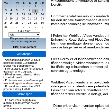
virksomhedens anvendelse af kunstig i
MA
TI
ON
TO
FR
LØ
SØ
logistik.
1
2
-
-
-
-
-
3
4
5
6
7
9
8
10
11
12
13
14
15
16
Dommerpanelet beskrev virksomhede
17
18
19
20
21
22
23
for den digitale transformation af vir
24
25
26
27
28
29
30
kombinere teknologisk innovation, mil
31
-
-
-
-
-
-
Gå til start
I Polen har Webfleet Video vundet pri
Klik på kalenderen for at
Enhancing Road Safety ved Fleet Der
sortere arrangementer
løsningen modtager denne hæder, og 
seks år lange række af anerkendelser
Tilføj arrangement
Vejtransport
Fleet Derby er et landsdækkende onl
-
Anklagemyndigheden vil have
flådeansvarlige, virksomhedsejere, d
konfiskeret godt 1,2 millioner
kroner hos transportfirma
fra flåde- og bilbranchen stemmer på
-
Fire-akslet tip-trailer er bygget til
services og teknologier.
transport af jord og sand
-
Påvirket mand uden kørekort
kørte ind i lastbil
-
En indsats mod chaufførmangel
Webfleet Video kombinerer opkobled
skal inddrages i totalberedskabet
intelligens for at identificere potentielle
-
Bestanden er vokset med 9,3
procent siden juli 2020
Løsningen kan advare chauffører om f
flådeoperatører værdifuld indsigt, der
Søtransport
-
En halv times daglig fysisk
aktivitet kan forebygge alvorlig
- Disse priser viser, hvordan opkobled
stress
-
Tre rederier er indstillet til