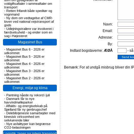
dom om gyldigheden af
voldgiftsaftaler i rammeaftaler om
transport
-
Retten frifandt både speditør og
vognmand
-
Ny dom om vedtagelse af CMR-
loven ved national vejstransport af
Navn:
gods
-
Udlejningstrailere var involveret i
Email:
færdselsuheld - og ender som en
sag i Højesteret
Adresse:
Magasinet Bus
By:
-
Magasinet Bus 6 - 2026 er
Indtast bogstaverne:
ÆØÅ
- så
udkommet
-
Magasinet Bus 5 - 2026 er
udkommet
-
Magasinet Bus 4 - 2026 er
Bemærk: For at undgå misbrug bliver din IP
udkommet
-
Magasinet Bus 3 - 2026 er
udkommet
-
Magasinet Bus 2 - 2026 er
udkommet
Energi, miljø og klima
-
Pantning nåede ny rekord i juli
-
Danmark får to nye
havvindmølleparker
-
Affalds- og energiselskab på
Sjælland får ny genbrugschef
-
Delebilstjeneste samarbejder med
kinesisk virksomhed om
selvkørende biler
-
Nye asfalttyper kan begrænse
CO2-belastningen
Logistik, lager og intern transport