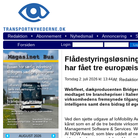
Redaktion
•
Abonnement
•
Nyhedsmail
•
Annoncering
•
S
Forsiden
Login
Flådestyringsløsnin
har fået tre europæi
Torsdag 2. juli 2026 kl: 13:44
Af:
Redaktio
Webfleet, dækproducenten Bridges
modtaget tre branchepriser i Itali
virksomhedens fremsynede tilgang 
intelligens samt dens bidrag til øg
Ved den sjette udgave af IoMobility A
kåret som en af de tre bedste virksom
Management Software & Services. We
AI NOW Award, som blev uddelt af net
AUGUST 2026