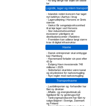
-
45-årig færge har sejlet sin sidste
tur
Logistik, lager og intern transport
-
Islandsk rederi-koncern har taget
nyt kølehus i Aarhus i brug
-
Lagerudlejning i Horsens er årets
største
-
Vækst får sengetøjsvirksomhed
til at leje lager ved Horsens
-
Stor industrivirksomhed
investerer yderligere sit
distributionscenter i Rødekro
-
Fremtiden kan udløse langt større
krav til digital infrastruktur
Havne
-
Dansk entreprenør skal ombygge
kaj i Hamburg
-
Havnemand forlader sin post efter
43 år
-
Esbjerg Havn investerede 748
millioner i 2025
-
Skibsfarten skal ikke være kanal
og skydeskive for narkosmugling
-
Nye regler mod narkosmugling:
Transportnavne
-
Lastbilimportør og -forhandler har
fået ny direktør
-
Affalds- og energiselskab på
Sjælland får ny genbrugschef
-
Tankvognsproducent har fået ny
salgsrådgiver i Sverige, Danmark
og Finland