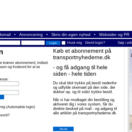
smail
•
Annoncering
•
Skriv din egen nyhed
•
Websider og PR
Husk mig
Glemt login?
Søg i art
n
Køb et abonnement på
transportnyhederne.dk
e kræver abonnement, indtast
- og få adgang til hele
navn og Kodeord for at se
siden - hele tiden
resse:
Du skal blot trykke på bestil nedenfor
og udfylde skemaet på den side, der
dukker op, og til sidst trykke bestil.
Når vi har modtaget din bestilling og
aktiveret dig i vores system, får du
ig (Automatisk login)
direkte besked på mail - og adgang til
alle artikler på transportnyhederne.dk.
deord?