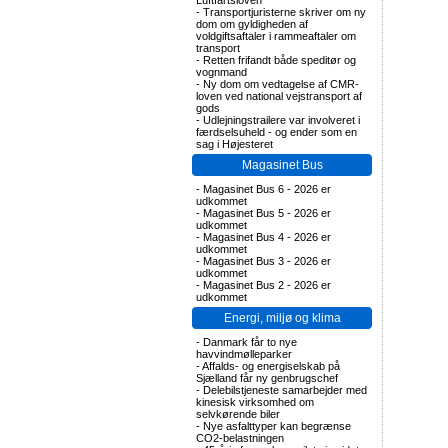
Luftfartsloven
-
Transportjuristerne skriver om ny
dom om gyldigheden af
voldgiftsaftaler i rammeaftaler om
transport
-
Retten frifandt både speditør og
vognmand
-
Ny dom om vedtagelse af CMR-
loven ved national vejstransport af
gods
-
Udlejningstrailere var involveret i
færdselsuheld - og ender som en
sag i Højesteret
Magasinet Bus
-
Magasinet Bus 6 - 2026 er
udkommet
-
Magasinet Bus 5 - 2026 er
udkommet
-
Magasinet Bus 4 - 2026 er
udkommet
-
Magasinet Bus 3 - 2026 er
udkommet
-
Magasinet Bus 2 - 2026 er
udkommet
Energi, miljø og klima
-
Danmark får to nye
havvindmølleparker
-
Affalds- og energiselskab på
Sjælland får ny genbrugschef
-
Delebilstjeneste samarbejder med
kinesisk virksomhed om
selvkørende biler
-
Nye asfalttyper kan begrænse
CO2-belastningen