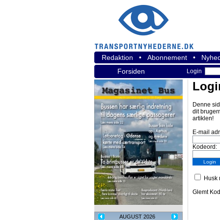
Redaktion
•
Abonnement
•
Nyhed
Forsiden
Login
Logi
Denne sid
dit bruger
artiklen!
E-mail ad
Kodeord:
Husk m
Glemt Ko
AUGUST 2026