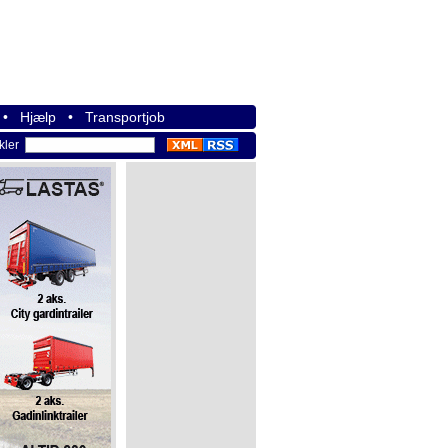
•
Hjælp
•
Transportjob
ikler