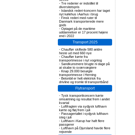
-
Tre rederier er indstillet til
diversitetspris
-
Islandsk rederi-koncern har taget
nyt kølehus i Aarhus i brug
-
Finsk rederi med ruter til
Danmark transporterede mere
gods
-
Optaget på de maritime
uddannelser er 17 procent højere
end i 2022
Transport 2025
-
Chauffør skiftede 580 ældre
heste ud med 660 nye
-
Chauffør kørte fra
transportmesse i nyt vogntog
-
Sandkunstnere brugte ni dage på
at skabe to sværvægtere
-
Knap 29.000 besøgte
transportmesse i Herning
-
Betonbil er helt elektrisk fra
drivline og tromle til transportbånd
Flytransport
-
Tysk transportkoncern kørte
omsætning og resultat frem i andet
kvartal
-
Luftfragten via sydjysk lufthavn
kørte og fløj frem i juli
-
Passagertallet i sydjysk lufthavn
steg i juli
-
Lufthavn i Karup har haft flere
passgerer
-
Lufthavn på Djursland havde flere
rejsende