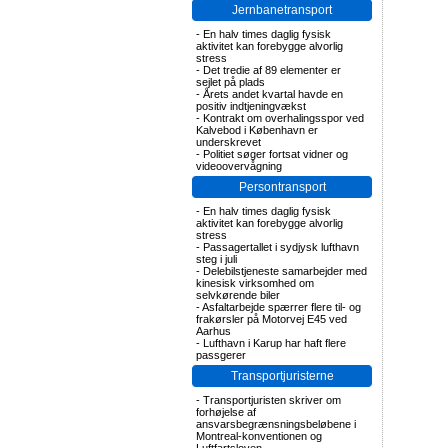
Jernbanetransport
-
En halv times daglig fysisk
aktivitet kan forebygge alvorlig
stress
-
Det tredie af 89 elementer er
sejlet på plads
-
Årets andet kvartal havde en
positiv indtjeningvækst
-
Kontrakt om overhalingsspor ved
Kalvebod i København er
underskrevet
-
Politiet søger fortsat vidner og
videoovervågning
Persontransport
-
En halv times daglig fysisk
aktivitet kan forebygge alvorlig
stress
-
Passagertallet i sydjysk lufthavn
steg i juli
-
Delebilstjeneste samarbejder med
kinesisk virksomhed om
selvkørende biler
-
Asfaltarbejde spærrer flere til- og
frakørsler på Motorvej E45 ved
Aarhus
-
Lufthavn i Karup har haft flere
passgerer
Transportjuristerne
-
Transportjuristen skriver om
forhøjelse af
ansvarsbegrænsningsbeløbene i
Montreal-konventionen og