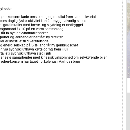
nyheder
sportkoncern kørte omsætning og resultat frem i andet kvartal
imes daglig fysisk aktivitet kan forebygge alvorlig stress
let gardintrailer med hæve- og skydetag er nedbygget
vognmand fik 10 på en varm sommerdag
får to nye havvindmølleparker
portør og -forhandler har fået ny direktør
er er indstillet til diversitetspris
 og energiselskab på Sjælland får ny genbrugschef
n via sydjysk lufthavn kørte og fløj frem i juli
allet i sydjysk lufthavn steg i juli
tjeneste samarbejder med kinesisk virksomhed om selvkørende biler
rederi-koncern har taget nyt kølehus i Aarhus i brug