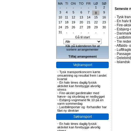
MA
TI
ON
TO
FR
LØ
SØ
1
2
-
-
-
-
-
Seneste 
3
4
5
6
7
9
8
-
Tysk tran
10
11
12
13
14
15
16
-
En halv t
17
18
19
20
21
22
23
-
Fire-aks
24
25
26
27
28
29
30
-
Esbjerg-
31
-
-
-
-
-
-
-
Danmark 
Gå til start
-
Lastbilim
-
Tre rederi
-
Affalds-
Klik på kalenderen for at
sortere arrangementer
-
Luftfragte
-
Passagert
Tilføj arrangement
-
Delebils
-
Islandsk 
Vejtransport
-
Tysk transportkoncern kørte
omsætning og resultat frem i andet
kvartal
-
En halv times daglig fysisk
aktivitet kan forebygge alvorlig
stress
-
Fire-akslet gardintrailer med
hæve- og skydetag er nedbygget
-
Esbjerg-vognmand fik 10 på en
varm sommerdag
-
Lastbilimportør og -forhandler har
fået ny direktør
Søtransport
-
En halv times daglig fysisk
aktivitet kan forebygge alvorlig
stress