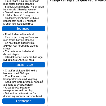
-
Unge kan rejse billigere ved at vælg
-
Flere rejste til og fra Bornholm
med færre hurtige afgange
-
Svensk lastbilimportør viser vejen
fra chassis til færdigt køretøj
-
Svensk messe med fokus på
lastbiler åbner i 19. august
-
Anklagemyndigheden vil have
konfiskeret godt 1,2 millioner
kroner hos transportfirma
Søtransport
-
Forsinkelser udløste bod
-
Flere rejste til og fra Bornholm
med færre hurtige afgange
-
En halv times daglig fysisk
aktivitet kan forebygge alvorlig
stress
-
Tre rederier er indstillet til
diversitetspris
-
Islandsk rederi-koncern har taget
nyt kølehus i Aarhus i brug
Transport 2025
-
Chauffør skiftede 580 ældre
heste ud med 660 nye
-
Chauffør kørte fra
transportmesse i nyt vogntog
-
Sandkunstnere brugte ni dage på
at skabe to sværvægtere
-
Knap 29.000 besøgte
transportmesse i Herning
-
Betonbil er helt elektrisk fra
drivline og tromle til transportbånd
Flytransport