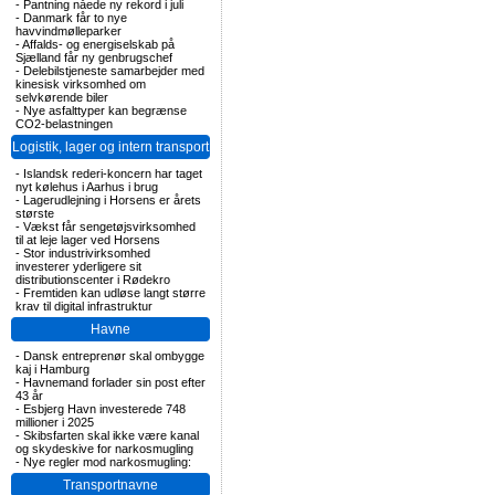
-
Pantning nåede ny rekord i juli
-
Danmark får to nye
havvindmølleparker
-
Affalds- og energiselskab på
Sjælland får ny genbrugschef
-
Delebilstjeneste samarbejder med
kinesisk virksomhed om
selvkørende biler
-
Nye asfalttyper kan begrænse
CO2-belastningen
Logistik, lager og intern transport
-
Islandsk rederi-koncern har taget
nyt kølehus i Aarhus i brug
-
Lagerudlejning i Horsens er årets
største
-
Vækst får sengetøjsvirksomhed
til at leje lager ved Horsens
-
Stor industrivirksomhed
investerer yderligere sit
distributionscenter i Rødekro
-
Fremtiden kan udløse langt større
krav til digital infrastruktur
Havne
-
Dansk entreprenør skal ombygge
kaj i Hamburg
-
Havnemand forlader sin post efter
43 år
-
Esbjerg Havn investerede 748
millioner i 2025
-
Skibsfarten skal ikke være kanal
og skydeskive for narkosmugling
-
Nye regler mod narkosmugling:
Transportnavne