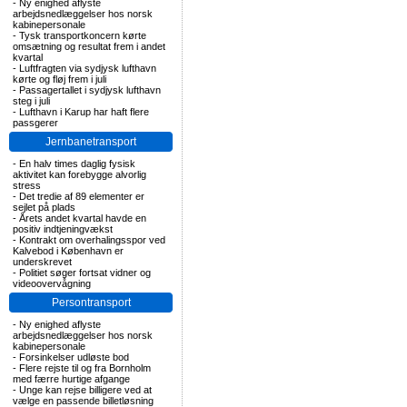
-
Ny enighed aflyste
arbejdsnedlæggelser hos norsk
kabinepersonale
-
Tysk transportkoncern kørte
omsætning og resultat frem i andet
kvartal
-
Luftfragten via sydjysk lufthavn
kørte og fløj frem i juli
-
Passagertallet i sydjysk lufthavn
steg i juli
-
Lufthavn i Karup har haft flere
passgerer
Jernbanetransport
-
En halv times daglig fysisk
aktivitet kan forebygge alvorlig
stress
-
Det tredie af 89 elementer er
sejlet på plads
-
Årets andet kvartal havde en
positiv indtjeningvækst
-
Kontrakt om overhalingsspor ved
Kalvebod i København er
underskrevet
-
Politiet søger fortsat vidner og
videoovervågning
Persontransport
-
Ny enighed aflyste
arbejdsnedlæggelser hos norsk
kabinepersonale
-
Forsinkelser udløste bod
-
Flere rejste til og fra Bornholm
med færre hurtige afgange
-
Unge kan rejse billigere ved at
vælge en passende billetløsning