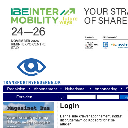
Redaktion
•
Abonnement
•
Nyhedsmail
•
Annoncering
•
S
Forsiden
Login
Login
Denne side kræver abonnement, indtast
dit brugernavn og Kodeord for at se
artiklen!