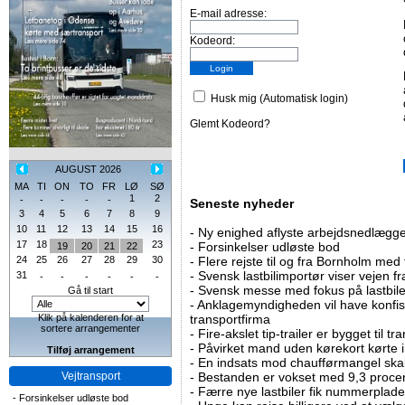
E-mail adresse:
Kodeord:
Husk mig (Automatisk login)
Glemt Kodeord?
AUGUST 2026
MA
TI
ON
TO
FR
LØ
SØ
1
2
-
-
-
-
-
Seneste nyheder
3
4
5
6
7
8
9
10
11
12
13
14
15
16
-
Ny enighed aflyste arbejdsnedlægge
17
18
23
-
Forsinkelser udløste bod
19
20
21
22
24
25
26
27
28
29
30
-
Flere rejste til og fra Bornholm med
-
Svensk lastbilimportør viser vejen fra
31
-
-
-
-
-
-
-
Svensk messe med fokus på lastbile
Gå til start
-
Anklagemyndigheden vil have konfisk
Klik på kalenderen for at
transportfirma
sortere arrangementer
-
Fire-akslet tip-trailer er bygget til t
-
Påvirket mand uden kørekort kørte in
Tilføj arrangement
-
En indsats mod chaufførmangel skal
Vejtransport
-
Bestanden er vokset med 9,3 procent
-
Færre nye lastbiler fik nummerplader 
-
Forsinkelser udløste bod