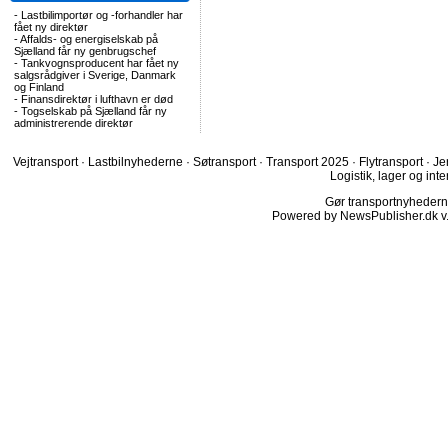
-
Lastbilimportør og -forhandler har
fået ny direktør
-
Affalds- og energiselskab på
Sjælland får ny genbrugschef
-
Tankvognsproducent har fået ny
salgsrådgiver i Sverige, Danmark
og Finland
-
Finansdirektør i lufthavn er død
-
Togselskab på Sjælland får ny
administrerende direktør
Vejtransport
·
Lastbilnyhederne
·
Søtransport
·
Transport 2025
·
Flytransport
·
Je
Logistik, lager og inte
Gør transportnyhederne.
Powered by NewsPublisher.dk v