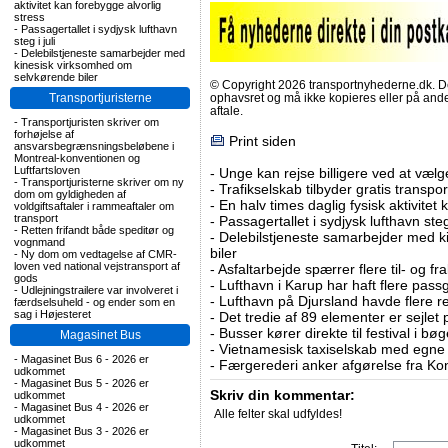
aktivitet kan forebygge alvorlig
stress
-
Passagertallet i sydjysk lufthavn
steg i juli
-
Delebilstjeneste samarbejder med
kinesisk virksomhed om
selvkørende biler
© Copyright 2026 transportnyhederne.dk. Den
Transportjuristerne
ophavsret og må ikke kopieres eller på an
aftale.
-
Transportjuristen skriver om
forhøjelse af
Print siden
ansvarsbegrænsningsbeløbene i
Montreal-konventionen og
Luftfartsloven
-
Unge kan rejse billigere ved at vælg
-
Transportjuristerne skriver om ny
-
Trafikselskab tilbyder gratis transpor
dom om gyldigheden af
-
En halv times daglig fysisk aktivitet
voldgiftsaftaler i rammeaftaler om
transport
-
Passagertallet i sydjysk lufthavn steg 
-
Retten frifandt både speditør og
-
Delebilstjeneste samarbejder med 
vognmand
biler
-
Ny dom om vedtagelse af CMR-
loven ved national vejstransport af
-
Asfaltarbejde spærrer flere til- og 
gods
-
Lufthavn i Karup har haft flere pass
-
Udlejningstrailere var involveret i
-
Lufthavn på Djursland havde flere r
færdselsuheld - og ender som en
sag i Højesteret
-
Det tredie af 89 elementer er sejlet 
-
Busser kører direkte til festival i 
Magasinet Bus
-
Vietnamesisk taxiselskab med egne e
-
Magasinet Bus 6 - 2026 er
-
Færgerederi anker afgørelse fra Ko
udkommet
-
Magasinet Bus 5 - 2026 er
Skriv din kommentar:
udkommet
-
Magasinet Bus 4 - 2026 er
Alle felter skal udfyldes!
udkommet
-
Magasinet Bus 3 - 2026 er
udkommet