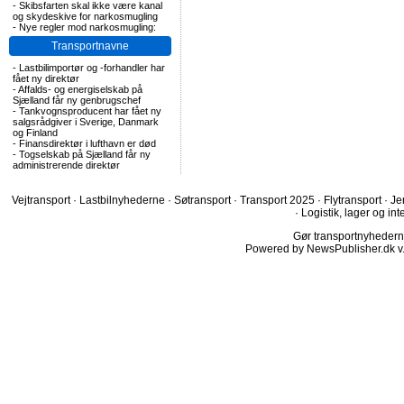
-
Skibsfarten skal ikke være kanal
og skydeskive for narkosmugling
-
Nye regler mod narkosmugling:
Transportnavne
-
Lastbilimportør og -forhandler har
fået ny direktør
-
Affalds- og energiselskab på
Sjælland får ny genbrugschef
-
Tankvognsproducent har fået ny
salgsrådgiver i Sverige, Danmark
og Finland
-
Finansdirektør i lufthavn er død
-
Togselskab på Sjælland får ny
administrerende direktør
Vejtransport
·
Lastbilnyhederne
·
Søtransport
·
Transport 2025
·
Flytransport
·
Je
·
Logistik, lager og int
Gør transportnyhederne.
Powered by NewsPublisher.dk v