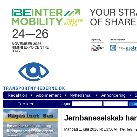
Redaktion
•
Abonnement
•
Nyhedsmail
•
Annoncering
•
S
Forsiden
Login
Jernbaneselskab har 
Mandag 1. juni 2026 kl: 13:50
Af:
Redakti