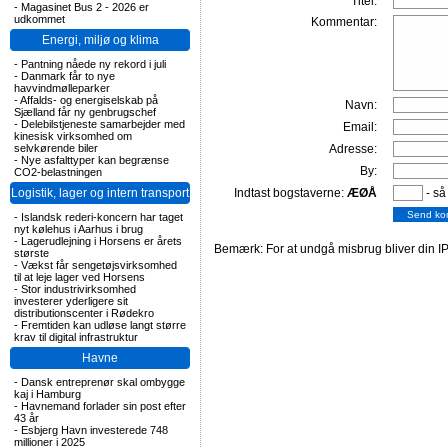
Titel:
-
Magasinet Bus 2 - 2026 er
udkommet
Kommentar:
Energi, miljø og klima
-
Pantning nåede ny rekord i juli
-
Danmark får to nye
havvindmølleparker
-
Affalds- og energiselskab på
Navn:
Sjælland får ny genbrugschef
-
Delebilstjeneste samarbejder med
Email:
kinesisk virksomhed om
selvkørende biler
Adresse:
-
Nye asfalttyper kan begrænse
By:
CO2-belastningen
Logistik, lager og intern transport
Indtast bogstaverne:
ÆØÅ
- så
-
Islandsk rederi-koncern har taget
nyt kølehus i Aarhus i brug
-
Lagerudlejning i Horsens er årets
Bemærk: For at undgå misbrug bliver din IP
største
-
Vækst får sengetøjsvirksomhed
til at leje lager ved Horsens
-
Stor industrivirksomhed
investerer yderligere sit
distributionscenter i Rødekro
-
Fremtiden kan udløse langt større
krav til digital infrastruktur
Havne
-
Dansk entreprenør skal ombygge
kaj i Hamburg
-
Havnemand forlader sin post efter
43 år
-
Esbjerg Havn investerede 748
millioner i 2025