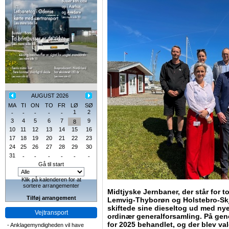
AUGUST 2026
MA
TI
ON
TO
FR
LØ
SØ
1
2
-
-
-
-
-
3
4
5
6
7
9
8
10
11
12
13
14
15
16
17
18
19
20
21
22
23
24
25
26
27
28
29
30
31
-
-
-
-
-
-
Gå til start
Klik på kalenderen for at
sortere arrangementer
Midtjyske Jernbaner, der står for 
Tilføj arrangement
Lemvig-Thyborøn og Holstebro-Skje
skiftede sine dieseltog ud med nye 
Vejtransport
ordinær generalforsamling. På gen
for 2025 behandlet, og der blev va
-
Anklagemyndigheden vil have