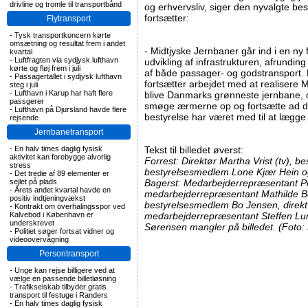
drivline og tromle til transportbånd
og erhvervsliv, siger den nyvalgte be
fortsætter:
Flytransport
-
Tysk transportkoncern kørte
omsætning og resultat frem i andet
- Midtjyske Jernbaner går ind i en ny
kvartal
-
Luftfragten via sydjysk lufthavn
udvikling af infrastrukturen, afrunding
kørte og fløj frem i juli
af både passager- og godstransport.
-
Passagertallet i sydjysk lufthavn
fortsætter arbejdet med at realisere 
steg i juli
-
Lufthavn i Karup har haft flere
blive Danmarks grønneste jernbane, og
passgerer
smøge ærmerne op og fortsætte ad de
-
Lufthavn på Djursland havde flere
bestyrelse har været med til at lægg
rejsende
Jernbanetransport
-
En halv times daglig fysisk
Tekst til billedet øverst:
aktivitet kan forebygge alvorlig
Forrest: Direktør Martha Vrist (tv), b
stress
bestyrelsesmedlem Lone Kjær Hein o
-
Det tredie af 89 elementer er
sejlet på plads
Bagerst: Medarbejderrepræsentant Pe
-
Årets andet kvartal havde en
medarbejderrepræsentant Mathilde B
positiv indtjeningvækst
bestyrelsesmedlem Bo Jensen, direktø
-
Kontrakt om overhalingsspor ved
Kalvebod i København er
medarbejderrepræsentant Steffen Lu
underskrevet
Sørensen mangler på billedet. (Foto:
-
Politiet søger fortsat vidner og
videoovervågning
Persontransport
-
Unge kan rejse billigere ved at
vælge en passende billetløsning
-
Trafikselskab tilbyder gratis
transport til festuge i Randers
-
En halv times daglig fysisk