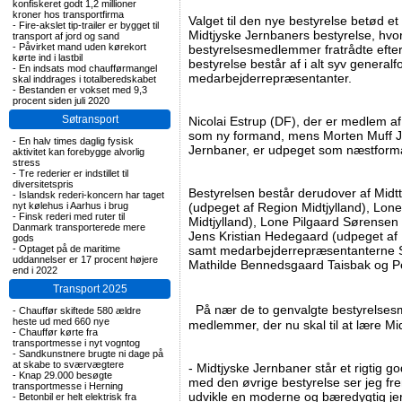
konfiskeret godt 1,2 millioner
kroner hos transportfirma
Valget til den nye bestyrelse betød et
-
Fire-akslet tip-trailer er bygget til
Midtjyske Jernbaners bestyrelse, hvor
transport af jord og sand
-
Påvirket mand uden kørekort
bestyrelsesmedlemmer fratrådte efte
kørte ind i lastbil
bestyrelse består af i alt syv genera
-
En indsats mod chaufførmangel
medarbejderrepræsentanter.
skal inddrages i totalberedskabet
-
Bestanden er vokset med 9,3
procent siden juli 2020
Søtransport
Nicolai Estrup (DF), der er medlem af
som ny formand, mens Morten Muff Je
-
En halv times daglig fysisk
Jernbaner, er udpeget som næstfor
aktivitet kan forebygge alvorlig
stress
-
Tre rederier er indstillet til
diversitetspris
Bestyrelsen består derudover af Midtt
-
Islandsk rederi-koncern har taget
nyt kølehus i Aarhus i brug
(udpeget af Region Midtjylland), Lon
-
Finsk rederi med ruter til
Midtjylland), Lone Pilgaard Sørense
Danmark transporterede mere
Jens Kristian Hedegaard (udpeget af
gods
-
Optaget på de maritime
samt medarbejderrepræsentanterne S
uddannelser er 17 procent højere
Mathilde Bennedsgaard Taisbak og P
end i 2022
Transport 2025
På nær de to genvalgte bestyrelses
-
Chauffør skiftede 580 ældre
heste ud med 660 nye
medlemmer, der nu skal til at lære M
-
Chauffør kørte fra
transportmesse i nyt vogntog
-
Sandkunstnere brugte ni dage på
at skabe to sværvægtere
- Midtjyske Jernbaner står et rigtig g
-
Knap 29.000 besøgte
med den øvrige bestyrelse ser jeg frem
transportmesse i Herning
udvikle en moderne og bæredygtig jer
-
Betonbil er helt elektrisk fra