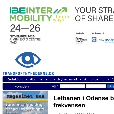
Redaktion
•
Abonnement
•
Nyhedsmail
•
Annoncering
•
S
Forsiden
Login
Letbanen i Odense 
frekvensen