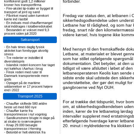
forbinder.
konfiskeret godt 1,2 millioner
kroner hos transportfirma
-
Fire-akslet tip-trailer er bygget til
transport af jord og sand
Fredag var status den, at letbanen i
-
Påvirket mand uden kørekort
kørte ind i lastbil
sikkerhedsgodkendelse uden understø
-
En indsats mod chaufførmangel
Letbane har til rådighed, og som har k
skal inddrages i totalberedskabet
fredag, snart når den kilometermæss
-
Bestanden er vokset med 9,3
procent siden juli 2020
videre kørsel, hvis togene ikke kommer
Søtransport
-
En halv times daglig fysisk
Med hensyn til den fremskaffede do
aktivitet kan forebygge alvorlig
Letbane, at materialet er blevet gen
stress
-
Tre rederier er indstillet til
som har stillet opfølgende spørgsmål 
diversitetspris
dokumentation. Det betyder, at den
-
Islandsk rederi-koncern har taget
tidligst vil være afsluttet i løbet af 
nyt kølehus i Aarhus i brug
-
Finsk rederi med ruter til
letbaneoperatøren Keolis kan sende det
Danmark transporterede mere
sidste ende skal udstede den sikker
gods
understøttelse, der gør det muligt fo
-
Optaget på de maritime
uddannelser er 17 procent højere
gangbroerne ved Nyt OUH.
end i 2022
Transport 2025
For at trække det tidspunkt, hvor bo
-
Chauffør skiftede 580 ældre
om, at sikkerhedsgodkendelsen uden
heste ud med 660 nye
-
Chauffør kørte fra
inden, kører de tre letbanetog lørda
transportmesse i nyt vogntog
intervaller suppleret med erstatnings
-
Sandkunstnere brugte ni dage på
efterfølgende hverdage kører letbanen
at skabe to sværvægtere
-
Knap 29.000 besøgte
20. minut i myldretiderne fra klokken
transportmesse i Herning
-
Betonbil er helt elektrisk fra