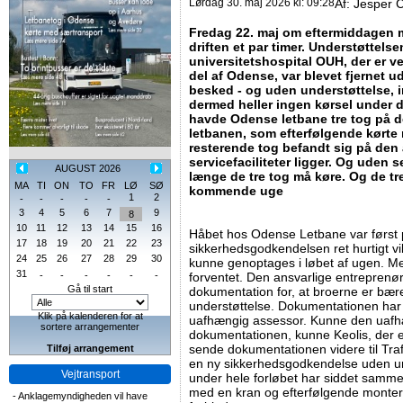
Lørdag 30. maj 2026 kl: 09:28
Af:
Jesper C
Fredag 22. maj om eftermiddagen m
driften et par timer. Understøttels
universitetshospital OUH, der er ve
del af Odense, var blevet fjernet 
besked - og uden understøttelse,
dermed heller ingen kørsel under d
havde Odense letbane tre tog på d
letbanen, som efterfølgende kørte 
resterende tog befandt sig på den
servicefaciliteter ligger. Og uden s
AUGUST 2026
længe de tre tog må køre. Og de tr
MA
TI
ON
TO
FR
LØ
SØ
kommende uge
1
2
-
-
-
-
-
3
4
5
6
7
9
8
10
11
12
13
14
15
16
Håbet hos Odense Letbane var først 
17
18
19
20
21
22
23
sikkerhedsgodkendelsen ret hurtigt vi
24
25
26
27
28
29
30
kunne genoptages i løbet af ugen. Me
31
-
-
-
-
-
-
forventet. Den ansvarlige entreprenør
Gå til start
dokumentation for, at broerne er bær
understøttelse. Dokumentationen har
Klik på kalenderen for at
uafhængig assessor. Kunne den uafh
sortere arrangementer
dokumentationen, kunne Keolis, der e
sende dokumentationen videre til Tra
Tilføj arrangement
en ny sikkerhedsgodkendelse uden und
Vejtransport
under hele forløbet har siddet samme 
med en kran og efterfølgende monter
-
Anklagemyndigheden vil have