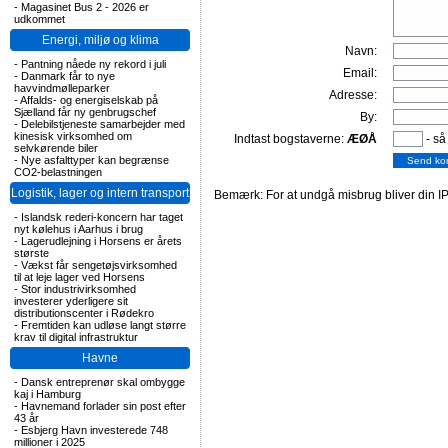
-
Magasinet Bus 2 - 2026 er
udkommet
Energi, miljø og klima
Navn:
-
Pantning nåede ny rekord i juli
Email:
-
Danmark får to nye
havvindmølleparker
Adresse:
-
Affalds- og energiselskab på
Sjælland får ny genbrugschef
By:
-
Delebilstjeneste samarbejder med
kinesisk virksomhed om
Indtast bogstaverne:
ÆØÅ
- så
selvkørende biler
-
Nye asfalttyper kan begrænse
CO2-belastningen
Logistik, lager og intern transport
Bemærk: For at undgå misbrug bliver din IP
-
Islandsk rederi-koncern har taget
nyt kølehus i Aarhus i brug
-
Lagerudlejning i Horsens er årets
største
-
Vækst får sengetøjsvirksomhed
til at leje lager ved Horsens
-
Stor industrivirksomhed
investerer yderligere sit
distributionscenter i Rødekro
-
Fremtiden kan udløse langt større
krav til digital infrastruktur
Havne
-
Dansk entreprenør skal ombygge
kaj i Hamburg
-
Havnemand forlader sin post efter
43 år
-
Esbjerg Havn investerede 748
millioner i 2025