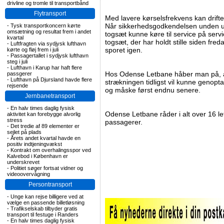
drivline og tromle til transportbånd
Flytransport
Med lavere kørselsfrekvens kan driften
Når sikkerhedsgodkendelsen unden un
-
Tysk transportkoncern kørte
omsætning og resultat frem i andet
togsæt kunne køre til service på ser
kvartal
togsæt, der har holdt stille siden fre
-
Luftfragten via sydjysk lufthavn
sporet igen.
kørte og fløj frem i juli
-
Passagertallet i sydjysk lufthavn
steg i juli
-
Lufthavn i Karup har haft flere
Hos Odense Letbane håber man på, at
passgerer
-
Lufthavn på Djursland havde flere
strækningen tidligst vil kunne genopt
rejsende
og måske først endnu senere.
Jernbanetransport
-
En halv times daglig fysisk
Odense Letbane råder i alt over 16 le
aktivitet kan forebygge alvorlig
stress
passagerer.
-
Det tredie af 89 elementer er
sejlet på plads
-
Årets andet kvartal havde en
positiv indtjeningvækst
-
Kontrakt om overhalingsspor ved
Kalvebod i København er
underskrevet
-
Politiet søger fortsat vidner og
videoovervågning
Persontransport
-
Unge kan rejse billigere ved at
vælge en passende billetløsning
-
Trafikselskab tilbyder gratis
transport til festuge i Randers
-
En halv times daglig fysisk