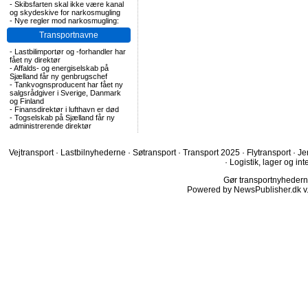
-
Skibsfarten skal ikke være kanal
og skydeskive for narkosmugling
-
Nye regler mod narkosmugling:
Transportnavne
-
Lastbilimportør og -forhandler har
fået ny direktør
-
Affalds- og energiselskab på
Sjælland får ny genbrugschef
-
Tankvognsproducent har fået ny
salgsrådgiver i Sverige, Danmark
og Finland
-
Finansdirektør i lufthavn er død
-
Togselskab på Sjælland får ny
administrerende direktør
Vejtransport
·
Lastbilnyhederne
·
Søtransport
·
Transport 2025
·
Flytransport
·
Je
·
Logistik, lager og int
Gør transportnyhederne.
Powered by NewsPublisher.dk v