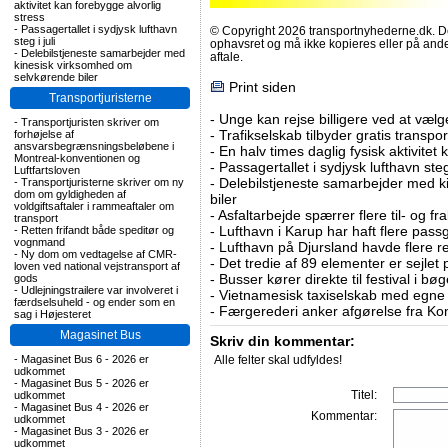
aktivitet kan forebygge alvorlig
stress
-
Passagertallet i sydjysk lufthavn
© Copyright 2026 transportnyhederne.dk. Den
steg i juli
ophavsret og må ikke kopieres eller på an
-
Delebilstjeneste samarbejder med
aftale.
kinesisk virksomhed om
selvkørende biler
Print siden
Transportjuristerne
-
Unge kan rejse billigere ved at vælg
-
Transportjuristen skriver om
-
Trafikselskab tilbyder gratis transpor
forhøjelse af
ansvarsbegrænsningsbeløbene i
-
En halv times daglig fysisk aktivitet
Montreal-konventionen og
-
Passagertallet i sydjysk lufthavn steg 
Luftfartsloven
-
Delebilstjeneste samarbejder med 
-
Transportjuristerne skriver om ny
dom om gyldigheden af
biler
voldgiftsaftaler i rammeaftaler om
-
Asfaltarbejde spærrer flere til- og 
transport
-
Lufthavn i Karup har haft flere pass
-
Retten frifandt både speditør og
vognmand
-
Lufthavn på Djursland havde flere r
-
Ny dom om vedtagelse af CMR-
-
Det tredie af 89 elementer er sejlet 
loven ved national vejstransport af
-
Busser kører direkte til festival i 
gods
-
Udlejningstrailere var involveret i
-
Vietnamesisk taxiselskab med egne e
færdselsuheld - og ender som en
-
Færgerederi anker afgørelse fra Ko
sag i Højesteret
Magasinet Bus
Skriv din kommentar:
-
Magasinet Bus 6 - 2026 er
Alle felter skal udfyldes!
udkommet
-
Magasinet Bus 5 - 2026 er
Titel:
udkommet
-
Magasinet Bus 4 - 2026 er
Kommentar:
udkommet
-
Magasinet Bus 3 - 2026 er
udkommet