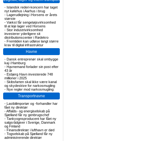
-
Islandsk rederi-koncern har taget
nyt kølehus i Aarhus i brug
-
Lagerudlejning i Horsens er årets
største
-
Vækst får sengetøjsvirksomhed
til at leje lager ved Horsens
-
Stor industrivirksomhed
investerer yderligere sit
distributionscenter i Rødekro
-
Fremtiden kan udløse langt større
krav til digital infrastruktur
Havne
-
Dansk entreprenør skal ombygge
kaj i Hamburg
-
Havnemand forlader sin post efter
43 år
-
Esbjerg Havn investerede 748
millioner i 2025
-
Skibsfarten skal ikke være kanal
og skydeskive for narkosmugling
-
Nye regler mod narkosmugling:
Transportnavne
-
Lastbilimportør og -forhandler har
fået ny direktør
-
Affalds- og energiselskab på
Sjælland får ny genbrugschef
-
Tankvognsproducent har fået ny
salgsrådgiver i Sverige, Danmark
og Finland
-
Finansdirektør i lufthavn er død
-
Togselskab på Sjælland får ny
administrerende direktør