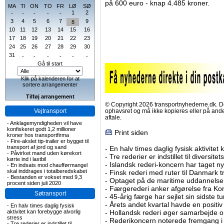
på 600 euro - knap 4.485 kroner.
MA
TI
ON
TO
FR
LØ
SØ
1
2
-
-
-
-
-
3
4
5
6
7
9
8
10
11
12
13
14
15
16
17
18
19
20
21
22
23
24
25
26
27
28
29
30
31
-
-
-
-
-
-
Gå til start
Klik på kalenderen for at
sortere arrangementer
Tilføj arrangement
© Copyright 2026 transportnyhederne.dk. Den
Vejtransport
ophavsret og må ikke kopieres eller på an
aftale.
-
Anklagemyndigheden vil have
konfiskeret godt 1,2 millioner
Print siden
kroner hos transportfirma
-
Fire-akslet tip-trailer er bygget til
transport af jord og sand
-
En halv times daglig fysisk aktivitet
-
Påvirket mand uden kørekort
-
Tre rederier er indstillet til diversitet
kørte ind i lastbil
-
Islandsk rederi-koncern har taget ny
-
En indsats mod chaufførmangel
skal inddrages i totalberedskabet
-
Finsk rederi med ruter til Danmark
-
Bestanden er vokset med 9,3
-
Optaget på de maritime uddannelser
procent siden juli 2020
-
Færgerederi anker afgørelse fra Ko
Søtransport
-
45-årig færge har sejlet sin sidste tu
-
Årets andet kvartal havde en positiv
-
En halv times daglig fysisk
aktivitet kan forebygge alvorlig
-
Hollandsk rederi øger samarbejde om
stress
-
Rederikoncern noterede fremgang i f
-
Tre rederier er indstillet til