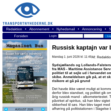
Redaktion
•
Abonnement
•
Nyhedsmail
•
Annoncering
•
S
Forsiden
Login
Russisk kaptajn var 
Mandag 1. juni 2026 kl: 11:49
Af:
Redakti
Sydsjællands og Lollands-Falsters 
fra MAS - Maritime Assistance Servi
politiet til at sejle ud i farvande
skibe. Anmeldelsen gik på, at et sk
risikere at gå på grund
Det havde ikke været muligt at komme
derfor blev standset, og politiet gik 
årig russisk mand - alkometertestet. T
påvirket af spiritus, så han blev sigte
sikkerhed til søs. Han blev taget med 
afhøring på politistationen i Slagelse
AUGUST 2026