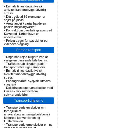
-
En halv times daglig fysisk
aktivitet kan forebygge alvorlig
stress
-
Det tredie af 89 elementer er
sejlet på plads
-
Årets andet kvartal havde en
positiv indtjeningvækst
-
Kontrakt om overhalingsspor ved
Kalvebod i København er
underskrevet
-
Politiet søger fortsat vidner og
videoovervågning
Persontransport
-
Unge kan rejse billigere ved at
vælge en passende billetløsning
-
Trafikselskab tilbyder gratis
transport til festuge i Randers
-
En halv times daglig fysisk
aktivitet kan forebygge alvorlig
stress
-
Passagertallet i sydjysk lufthavn
steg i juli
-
Delebilstjeneste samarbejder med
kinesisk virksomhed om
selvkørende biler
Transportjuristerne
-
Transportjuristen skriver om
forhøjelse af
ansvarsbegrænsningsbeløbene i
Montreal-konventionen og
Luftfartsloven
-
Transportjuristerne skriver om ny