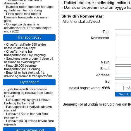
-
Politiet etablerer midlertidigt militæ
diversitetspris
-
Islandsk rederi-koncern har taget
-
Dansk entreprenør skal ombygge ka
nyt kølehus i Aarhus i brug
-
Finsk rederi med ruter til
Skriv din kommentar:
Danmark transporterede mere
gods
Alle felter skal udfyldes!
-
Optaget på de maritime
uddannelser er 17 procent højere
end i 2022
Titel:
Transport 2025
Kommentar:
-
Chauffør skiftede 580 ældre
heste ud med 660 nye
-
Chauffør kørte fra
transportmesse i nyt vogntog
-
Sandkunstnere brugte ni dage på
at skabe to sværvægtere
Navn:
-
Knap 29.000 besøgte
Email:
transportmesse i Herning
-
Betonbil er helt elektrisk fra
Adresse:
drivline og tromle til transportbånd
By:
Flytransport
Indtast bogstaverne:
ÆØÅ
- så
-
Tysk transportkoncern kørte
omsætning og resultat frem i andet
kvartal
-
Luftfragten via sydjysk lufthavn
kørte og fløj frem i juli
Bemærk: For at undgå misbrug bliver din IP
-
Passagertallet i sydjysk lufthavn
steg i juli
-
Lufthavn i Karup har haft flere
passgerer
-
Lufthavn på Djursland havde flere
rejsende
Jernbanetransport