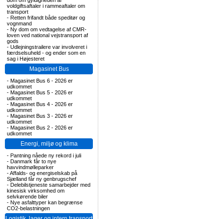
dom om gyldigheden af
voldgiftsaftaler i rammeaftaler om
transport
-
Retten frifandt både speditør og
vognmand
-
Ny dom om vedtagelse af CMR-
loven ved national vejstransport af
gods
-
Udlejningstrailere var involveret i
færdselsuheld - og ender som en
sag i Højesteret
Magasinet Bus
-
Magasinet Bus 6 - 2026 er
udkommet
-
Magasinet Bus 5 - 2026 er
udkommet
-
Magasinet Bus 4 - 2026 er
udkommet
-
Magasinet Bus 3 - 2026 er
udkommet
-
Magasinet Bus 2 - 2026 er
udkommet
Energi, miljø og klima
-
Pantning nåede ny rekord i juli
-
Danmark får to nye
havvindmølleparker
-
Affalds- og energiselskab på
Sjælland får ny genbrugschef
-
Delebilstjeneste samarbejder med
kinesisk virksomhed om
selvkørende biler
-
Nye asfalttyper kan begrænse
CO2-belastningen
Logistik, lager og intern transport