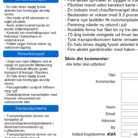
-
Fire-akslet tip-trailer er bygget til t
-
Påvirket mand uden kørekort kørte in
-
En halv times daglig fysisk
-
En indsats mod chaufførmangel skal
aktivitet kan forebygge alvorlig
stress
-
Bestanden er vokset med 9,3 procent
-
Det tredie af 89 elementer er
-
Færre nye lastbiler fik nummerplader 
sejlet på plads
-
Pantning nåede ny rekord i juli
-
Årets andet kvartal havde en
positiv indtjeningvækst
-
Roskilde-firma har fået en ny tre-aksl
-
Kontrakt om overhalingsspor ved
-
70-årig kvinde svingede ud foran las
Kalvebod i København er
-
Tysk transportkoncern kørte omsætni
underskrevet
-
Politiet søger fortsat vidner og
-
En halv times daglig fysisk aktivitet
videoovervågning
-
Fire-akslet gardintrailer med hæve-
Persontransport
Skriv din kommentar:
-
Unge kan rejse billigere ved at
Alle felter skal udfyldes!
vælge en passende billetløsning
-
Trafikselskab tilbyder gratis
transport til festuge i Randers
Titel:
-
En halv times daglig fysisk
aktivitet kan forebygge alvorlig
Kommentar:
stress
-
Passagertallet i sydjysk lufthavn
steg i juli
-
Delebilstjeneste samarbejder med
kinesisk virksomhed om
selvkørende biler
Navn:
Transportjuristerne
Email:
-
Transportjuristen skriver om
forhøjelse af
Adresse:
ansvarsbegrænsningsbeløbene i
Montreal-konventionen og
By:
Luftfartsloven
Indtast bogstaverne:
ÆØÅ
- så
-
Transportjuristerne skriver om ny