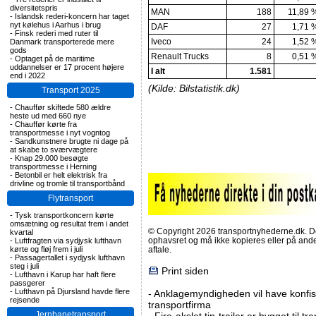
diversitetspris
MAN
188
11,89 
-
Islandsk rederi-koncern har taget
nyt kølehus i Aarhus i brug
DAF
27
1,71 
-
Finsk rederi med ruter til
Iveco
24
1,52 
Danmark transporterede mere
gods
Renault Trucks
8
0,51 
-
Optaget på de maritime
uddannelser er 17 procent højere
I alt
1.581
end i 2022
(Kilde: Bilstatistik.dk)
Transport 2025
-
Chauffør skiftede 580 ældre
heste ud med 660 nye
-
Chauffør kørte fra
transportmesse i nyt vogntog
-
Sandkunstnere brugte ni dage på
at skabe to sværvægtere
-
Knap 29.000 besøgte
transportmesse i Herning
-
Betonbil er helt elektrisk fra
drivline og tromle til transportbånd
Flytransport
-
Tysk transportkoncern kørte
omsætning og resultat frem i andet
© Copyright 2026 transportnyhederne.dk. Den
kvartal
ophavsret og må ikke kopieres eller på an
-
Luftfragten via sydjysk lufthavn
kørte og fløj frem i juli
aftale.
-
Passagertallet i sydjysk lufthavn
steg i juli
Print siden
-
Lufthavn i Karup har haft flere
passgerer
-
Lufthavn på Djursland havde flere
-
Anklagemyndigheden vil have konfisk
rejsende
transportfirma
Jernbanetransport