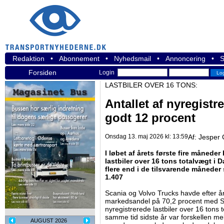
Redaktion
•
Abonnement
•
Nyhedsmail
•
Annoncering
•
S
Forsiden
Login
LASTBILER OVER 16 TONS:
Antallet af nyregistr
godt 12 procent
Onsdag 13. maj 2026 kl: 13:59
Af:
Jesper 
I løbet af årets første fire måneder
lastbiler over 16 tons totalvægt i 
flere end i de tilsvarende måneder s
1.407
Scania og Volvo Trucks havde efter år
markedsandel på 70,2 procent med 
nyregistrerede lastbiler over 16 tons
samme tid sidste år var forskellen me
AUGUST 2026