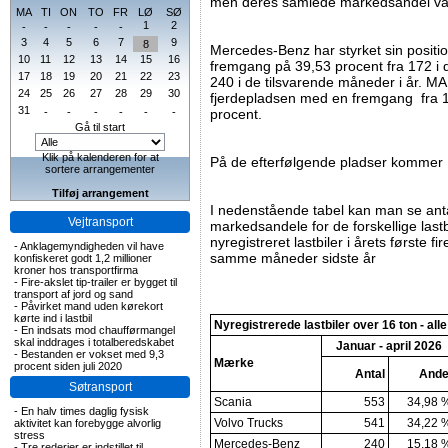
men deres samlede markedsandel var 
MA
TI
ON
TO
FR
LØ
SØ
1
2
-
-
-
-
-
3
4
5
6
7
9
8
Mercedes-Benz har styrket sin positi
10
11
12
13
14
15
16
fremgang på 39,53 procent fra 172 i d
17
18
19
20
21
22
23
240 i de tilsvarende måneder i år. MA
24
25
26
27
28
29
30
fjerdepladsen med en fremgang fra 12
31
-
-
-
-
-
-
procent.
Gå til start
Klik på kalenderen for at
På de efterfølgende pladser kommer 
sortere arrangementer
Tilføj arrangement
I nedenstående tabel kan man se anta
Vejtransport
markedsandele for de forskellige last
nyregistreret lastbiler i årets først
-
Anklagemyndigheden vil have
samme måneder sidste år
konfiskeret godt 1,2 millioner
kroner hos transportfirma
-
Fire-akslet tip-trailer er bygget til
transport af jord og sand
-
Påvirket mand uden kørekort
kørte ind i lastbil
Nyregistrerede lastbiler over 16 ton - alle
-
En indsats mod chaufførmangel
skal inddrages i totalberedskabet
Januar - april 2026
-
Bestanden er vokset med 9,3
Mærke
procent siden juli 2020
Antal
Ande
Søtransport
Scania
553
34,98 
-
En halv times daglig fysisk
Volvo Trucks
541
34,22 
aktivitet kan forebygge alvorlig
stress
Mercedes-Benz
240
15,18 
-
Tre rederier er indstillet til