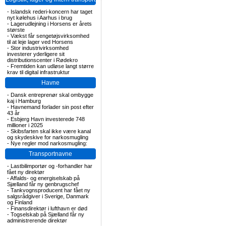
-
Islandsk rederi-koncern har taget
nyt kølehus i Aarhus i brug
-
Lagerudlejning i Horsens er årets
største
-
Vækst får sengetøjsvirksomhed
til at leje lager ved Horsens
-
Stor industrivirksomhed
investerer yderligere sit
distributionscenter i Rødekro
-
Fremtiden kan udløse langt større
krav til digital infrastruktur
Havne
-
Dansk entreprenør skal ombygge
kaj i Hamburg
-
Havnemand forlader sin post efter
43 år
-
Esbjerg Havn investerede 748
millioner i 2025
-
Skibsfarten skal ikke være kanal
og skydeskive for narkosmugling
-
Nye regler mod narkosmugling:
Transportnavne
-
Lastbilimportør og -forhandler har
fået ny direktør
-
Affalds- og energiselskab på
Sjælland får ny genbrugschef
-
Tankvognsproducent har fået ny
salgsrådgiver i Sverige, Danmark
og Finland
-
Finansdirektør i lufthavn er død
-
Togselskab på Sjælland får ny
administrerende direktør