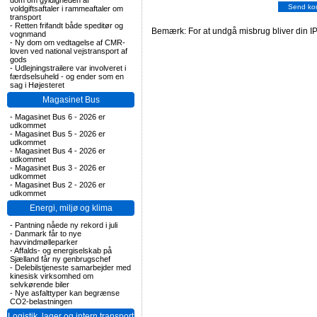
dom om gyldigheden af
voldgiftsaftaler i rammeaftaler om
transport
-
Retten frifandt både speditør og
Bemærk: For at undgå misbrug bliver din IP
vognmand
-
Ny dom om vedtagelse af CMR-
loven ved national vejstransport af
gods
-
Udlejningstrailere var involveret i
færdselsuheld - og ender som en
sag i Højesteret
Magasinet Bus
-
Magasinet Bus 6 - 2026 er
udkommet
-
Magasinet Bus 5 - 2026 er
udkommet
-
Magasinet Bus 4 - 2026 er
udkommet
-
Magasinet Bus 3 - 2026 er
udkommet
-
Magasinet Bus 2 - 2026 er
udkommet
Energi, miljø og klima
-
Pantning nåede ny rekord i juli
-
Danmark får to nye
havvindmølleparker
-
Affalds- og energiselskab på
Sjælland får ny genbrugschef
-
Delebilstjeneste samarbejder med
kinesisk virksomhed om
selvkørende biler
-
Nye asfalttyper kan begrænse
CO2-belastningen
Logistik, lager og intern transport