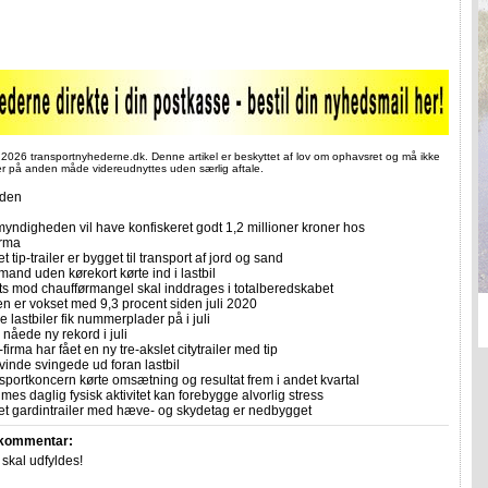
 2026 transportnyhederne.dk. Denne artikel er beskyttet af lov om ophavsret og må ikke
ler på anden måde videreudnyttes uden særlig aftale.
iden
yndigheden vil have konfiskeret godt 1,2 millioner kroner hos
irma
et tip-trailer er bygget til transport af jord og sand
mand uden kørekort kørte ind i lastbil
ts mod chaufførmangel skal inddrages i totalberedskabet
n er vokset med 9,3 procent siden juli 2020
 lastbiler fik nummerplader på i juli
nåede ny rekord i juli
firma har fået en ny tre-akslet citytrailer med tip
vinde svingede ud foran lastbil
sportkoncern kørte omsætning og resultat frem i andet kvartal
imes daglig fysisk aktivitet kan forebygge alvorlig stress
let gardintrailer med hæve- og skydetag er nedbygget
 kommentar:
r skal udfyldes!