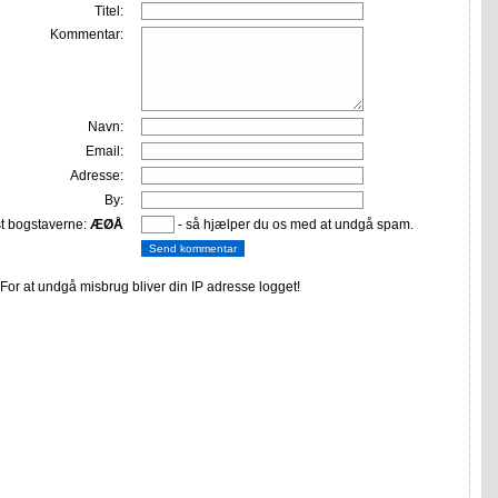
Titel:
Kommentar:
Navn:
Email:
Adresse:
By:
st bogstaverne:
ÆØÅ
- så hjælper du os med at undgå spam.
or at undgå misbrug bliver din IP adresse logget!