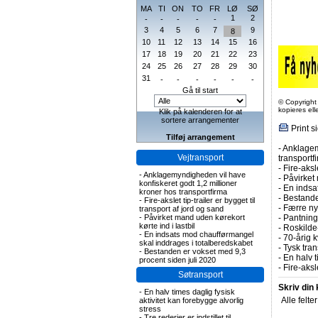
MA
TI
ON
TO
FR
LØ
SØ
1
2
-
-
-
-
-
3
4
5
6
7
9
8
10
11
12
13
14
15
16
17
18
19
20
21
22
23
24
25
26
27
28
29
30
31
-
-
-
-
-
-
Gå til start
© Copyright
kopieres el
Klik på kalenderen for at
sortere arrangementer
Print s
Tilføj arrangement
-
Anklagem
Vejtransport
transportf
-
Fire-aksl
-
Anklagemyndigheden vil have
-
Påvirket 
konfiskeret godt 1,2 millioner
-
En indsa
kroner hos transportfirma
-
Bestande
-
Fire-akslet tip-trailer er bygget til
-
Færre nye
transport af jord og sand
-
Påvirket mand uden kørekort
-
Pantning 
kørte ind i lastbil
-
Roskilde-
-
En indsats mod chaufførmangel
-
70-årig k
skal inddrages i totalberedskabet
-
Tysk tran
-
Bestanden er vokset med 9,3
-
En halv t
procent siden juli 2020
-
Fire-aks
Søtransport
Skriv din
-
En halv times daglig fysisk
Alle felte
aktivitet kan forebygge alvorlig
stress
-
Tre rederier er indstillet til