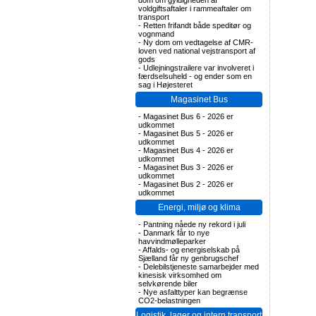
dom om gyldigheden af
voldgiftsaftaler i rammeaftaler om
transport
-
Retten frifandt både speditør og
vognmand
-
Ny dom om vedtagelse af CMR-
loven ved national vejstransport af
gods
-
Udlejningstrailere var involveret i
færdselsuheld - og ender som en
sag i Højesteret
Magasinet Bus
-
Magasinet Bus 6 - 2026 er
udkommet
-
Magasinet Bus 5 - 2026 er
udkommet
-
Magasinet Bus 4 - 2026 er
udkommet
-
Magasinet Bus 3 - 2026 er
udkommet
-
Magasinet Bus 2 - 2026 er
udkommet
Energi, miljø og klima
-
Pantning nåede ny rekord i juli
-
Danmark får to nye
havvindmølleparker
-
Affalds- og energiselskab på
Sjælland får ny genbrugschef
-
Delebilstjeneste samarbejder med
kinesisk virksomhed om
selvkørende biler
-
Nye asfalttyper kan begrænse
CO2-belastningen
Logistik, lager og intern transport