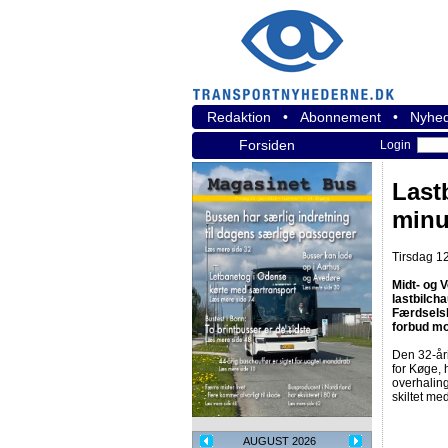
Redaktion
•
Abonnement
•
Nyhed
Forsiden
Login
Last
minu
Tirsdag 12
Midt- og V
lastbilch
Færdselsl
forbud mo
Den 32-åri
for Køge, 
overhaling
skiltet me
AUGUST 2026