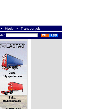
•
Hjælp
•
Transportjob
ikler