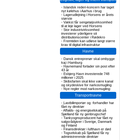
-
Islandsk rederi-koncern har taget
nyt kølehus i Aarhus i brug
-
Lagerudlejning i Horsens er årets
største
-
Vækst får sengetøjsvirksomhed
til at leje lager ved Horsens
-
Stor industrivirksomhed
investerer yderligere sit
distributionscenter i Rødekro
-
Fremtiden kan udløse langt større
krav til digital infrastruktur
Havne
-
Dansk entreprenør skal ombygge
kaj i Hamburg
-
Havnemand forlader sin post efter
43 år
-
Esbjerg Havn investerede 748
millioner i 2025
-
Skibsfarten skal ikke være kanal
og skydeskive for narkosmugling
-
Nye regler mod narkosmugling:
Transportnavne
-
Lastbilimportør og -forhandler har
fået ny direktør
-
Affalds- og energiselskab på
Sjælland får ny genbrugschef
-
Tankvognsproducent har fået ny
salgsrådgiver i Sverige, Danmark
og Finland
-
Finansdirektør i lufthavn er død
-
Togselskab på Sjælland får ny
administrerende direktør