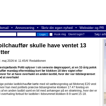
smail
•
Annoncering
•
Skriv din egen nyhed
•
Websider og PR
Husk mig
Glemt login?
Søg i art
bilchauffør skulle have ventet 13
tter
. maj 2026 kl: 11:45
Af:
Redaktionen
estsjællands Politi oplyser i sin seneste døgnrapport, at en 32-årig polsk
auffør mandag eftermiddag kort før klokken 18 blev sigtet efter
over for at have overhalet en anden lastbil, hvor der var tidsbegrænset
d at overhalel
ge polske lastbilchauffør kørte med sit sættevognstog ad Motorvej E20 vest
hvor han med politiets præcise tidsangivelse klokken 17.47 foretog en
 af en anden lastbil samt en bil med anhænger på en strækning, hvor der er
d overhaling forbud for lastbiler i tidsrummet klokken 8-9 samt 15-18.