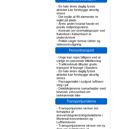
-
En halv times daglig fysisk
aktivitet kan forebygge alvorlig
stress
-
Det tredie af 89 elementer er
sejlet på plads
-
Årets andet kvartal havde en
positiv indtjeningvækst
-
Kontrakt om overhalingsspor ved
Kalvebod i København er
underskrevet
-
Politiet søger fortsat vidner og
videoovervågning
Persontransport
-
Unge kan rejse billigere ved at
vælge en passende billetløsning
-
Trafikselskab tilbyder gratis
transport til festuge i Randers
-
En halv times daglig fysisk
aktivitet kan forebygge alvorlig
stress
-
Passagertallet i sydjysk lufthavn
steg i juli
-
Delebilstjeneste samarbejder med
kinesisk virksomhed om
selvkørende biler
Transportjuristerne
-
Transportjuristen skriver om
forhøjelse af
ansvarsbegrænsningsbeløbene i
Montreal-konventionen og
Luftfartsloven
-
Transportjuristerne skriver om ny