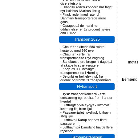
diversitetspris
-
Islandsk rederi-koncern har taget
nyt kølehus i Aarhus i brug
-
Finsk rederi med ruter til
Danmark transporterede mere
gods
-
Optaget på de maritime
uddannelser er 17 procent højere
end i 2022
Transport 2025
-
Chauffør skiftede 580 ældre
heste ud med 660 nye
-
Chauffør kørte fra
transportmesse i nyt vogntog
-
Sandkunstnere brugte ni dage på
Indta
at skabe to sværvægtere
-
Knap 29.000 besøgte
transportmesse i Herning
-
Betonbil er helt elektrisk fra
Bemærk: F
drivline og tromle til transportbånd
Flytransport
-
Tysk transportkoncern kørte
omsætning og resultat frem i andet
kvartal
-
Luftfragten via sydjysk lufthavn
kørte og fløj frem i juli
-
Passagertallet i sydjysk lufthavn
steg i juli
-
Lufthavn i Karup har haft flere
passgerer
-
Lufthavn på Djursland havde flere
rejsende
Jernbanetransport