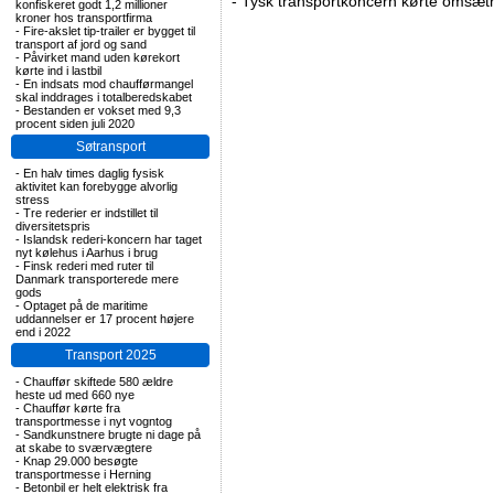
-
Tysk transportkoncern kørte omsætni
konfiskeret godt 1,2 millioner
kroner hos transportfirma
-
Fire-akslet tip-trailer er bygget til
transport af jord og sand
-
Påvirket mand uden kørekort
kørte ind i lastbil
-
En indsats mod chaufførmangel
skal inddrages i totalberedskabet
-
Bestanden er vokset med 9,3
procent siden juli 2020
Søtransport
-
En halv times daglig fysisk
aktivitet kan forebygge alvorlig
stress
-
Tre rederier er indstillet til
diversitetspris
-
Islandsk rederi-koncern har taget
nyt kølehus i Aarhus i brug
-
Finsk rederi med ruter til
Danmark transporterede mere
gods
-
Optaget på de maritime
uddannelser er 17 procent højere
end i 2022
Transport 2025
-
Chauffør skiftede 580 ældre
heste ud med 660 nye
-
Chauffør kørte fra
transportmesse i nyt vogntog
-
Sandkunstnere brugte ni dage på
at skabe to sværvægtere
-
Knap 29.000 besøgte
transportmesse i Herning
-
Betonbil er helt elektrisk fra