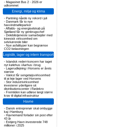
-
Magasinet Bus 2 - 2026 er
udkommet
Energi, miljø og klima
-
Pantning nåede ny rekord i juli
-
Danmark får to nye
havvindmølleparker
-
Affalds- og energiselskab på
Sjælland får ny genbrugschef
-
Delebilstjeneste samarbejder med
kinesisk virksomhed om
selvkørende biler
-
Nye asfalttyper kan begrænse
CO2-belastningen
Logistik, lager og intern transport
-
Islandsk rederi-koncern har taget
nyt kølehus i Aarhus i brug
-
Lagerudlejning i Horsens er årets
største
-
Vækst får sengetøjsvirksomhed
til at leje lager ved Horsens
-
Stor industrivirksomhed
investerer yderligere sit
distributionscenter i Rødekro
-
Fremtiden kan udløse langt større
krav til digital infrastruktur
Havne
-
Dansk entreprenør skal ombygge
kaj i Hamburg
-
Havnemand forlader sin post efter
43 år
-
Esbjerg Havn investerede 748
millioner i 2025