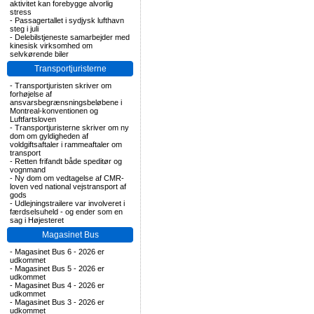
aktivitet kan forebygge alvorlig
stress
-
Passagertallet i sydjysk lufthavn
steg i juli
-
Delebilstjeneste samarbejder med
kinesisk virksomhed om
selvkørende biler
Transportjuristerne
-
Transportjuristen skriver om
forhøjelse af
ansvarsbegrænsningsbeløbene i
Montreal-konventionen og
Luftfartsloven
-
Transportjuristerne skriver om ny
dom om gyldigheden af
voldgiftsaftaler i rammeaftaler om
transport
-
Retten frifandt både speditør og
vognmand
-
Ny dom om vedtagelse af CMR-
loven ved national vejstransport af
gods
-
Udlejningstrailere var involveret i
færdselsuheld - og ender som en
sag i Højesteret
Magasinet Bus
-
Magasinet Bus 6 - 2026 er
udkommet
-
Magasinet Bus 5 - 2026 er
udkommet
-
Magasinet Bus 4 - 2026 er
udkommet
-
Magasinet Bus 3 - 2026 er
udkommet