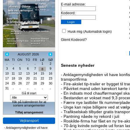
E-mail adresse:
Kodeord:
Husk mig (Automatisk login)
Glemt Kodeord?
AUGUST 2026
MA
TI
ON
TO
FR
LØ
SØ
1
2
-
-
-
-
-
Seneste nyheder
3
4
5
6
7
9
8
10
11
12
13
14
15
16
-
Anklagemyndigheden vil have konfisk
17
18
19
20
21
22
23
transportfirma
24
25
26
27
28
29
30
-
Fire-akslet tip-trailer er bygget til t
-
Påvirket mand uden kørekort kørte in
31
-
-
-
-
-
-
-
En indsats mod chaufførmangel skal
Gå til start
-
Bestanden er vokset med 9,3 procent
Klik på kalenderen for at
-
Færre nye lastbiler fik nummerplader 
sortere arrangementer
-
Unge kan rejse billigere ved at vælg
-
Trafikselskab tilbyder gratis transpor
Tilføj arrangement
-
Pantning nåede ny rekord i juli
Vejtransport
-
Roskilde-firma har fået en ny tre-aksl
-
70-årig kvinde svingede ud foran las
-
Anklagemyndigheden vil have