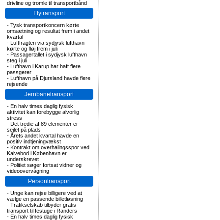
drivline og tromle til transportbånd
Flytransport
-
Tysk transportkoncern kørte
omsætning og resultat frem i andet
kvartal
-
Luftfragten via sydjysk lufthavn
kørte og fløj frem i juli
-
Passagertallet i sydjysk lufthavn
steg i juli
-
Lufthavn i Karup har haft flere
passgerer
-
Lufthavn på Djursland havde flere
rejsende
Jernbanetransport
-
En halv times daglig fysisk
aktivitet kan forebygge alvorlig
stress
-
Det tredie af 89 elementer er
sejlet på plads
-
Årets andet kvartal havde en
positiv indtjeningvækst
-
Kontrakt om overhalingsspor ved
Kalvebod i København er
underskrevet
-
Politiet søger fortsat vidner og
videoovervågning
Persontransport
-
Unge kan rejse billigere ved at
vælge en passende billetløsning
-
Trafikselskab tilbyder gratis
transport til festuge i Randers
-
En halv times daglig fysisk