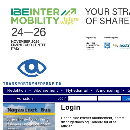
Redaktion
•
Abonnement
•
Nyhedsmail
•
Annoncering
•
S
Forsiden
Login
Login
Denne side kræver abonnement, indtast
dit brugernavn og Kodeord for at se
artiklen!