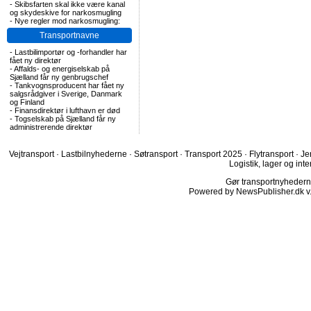
-
Skibsfarten skal ikke være kanal
og skydeskive for narkosmugling
-
Nye regler mod narkosmugling:
Transportnavne
-
Lastbilimportør og -forhandler har
fået ny direktør
-
Affalds- og energiselskab på
Sjælland får ny genbrugschef
-
Tankvognsproducent har fået ny
salgsrådgiver i Sverige, Danmark
og Finland
-
Finansdirektør i lufthavn er død
-
Togselskab på Sjælland får ny
administrerende direktør
Vejtransport
·
Lastbilnyhederne
·
Søtransport
·
Transport 2025
·
Flytransport
·
Je
Logistik, lager og inte
Gør transportnyhederne.
Powered by NewsPublisher.dk v