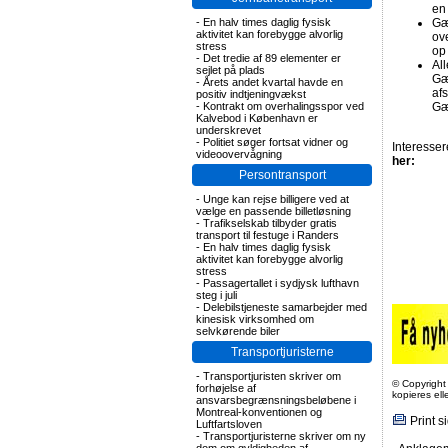
en 
-
En halv times daglig fysisk
Gæ
aktivitet kan forebygge alvorlig
ove
stress
op
-
Det tredie af 89 elementer er
All
sejlet på plads
Gæl
-
Årets andet kvartal havde en
af
positiv indtjeningvækst
-
Kontrakt om overhalingsspor ved
Gæ
Kalvebod i København er
underskrevet
-
Politiet søger fortsat vidner og
Interesse
videoovervågning
her:
Persontransport
-
Unge kan rejse billigere ved at
vælge en passende billetløsning
-
Trafikselskab tilbyder gratis
transport til festuge i Randers
-
En halv times daglig fysisk
aktivitet kan forebygge alvorlig
stress
-
Passagertallet i sydjysk lufthavn
steg i juli
-
Delebilstjeneste samarbejder med
kinesisk virksomhed om
selvkørende biler
Transportjuristerne
-
Transportjuristen skriver om
© Copyright
forhøjelse af
kopieres el
ansvarsbegrænsningsbeløbene i
Montreal-konventionen og
Print s
Luftfartsloven
-
Transportjuristerne skriver om ny