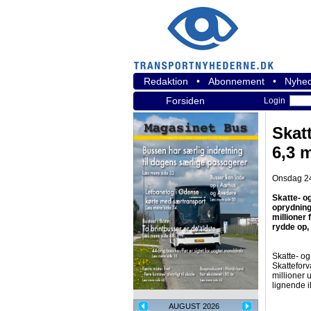
Redaktion
•
Abonnement
•
Nyhed
Forsiden
Login
Skat
6,3 
Onsdag 24.
Skatte- o
oprydnings
millioner
rydde op,
Skatte- o
Skatteforv
millioner 
lignende i
AUGUST 2026