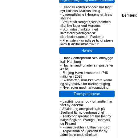
-
Islandsk rederi-koncern har taget
nyt kølehus i Aarhus i brug
-
Lagerudlejning i Horsens er årets
Bemærk: F
største
-
Vækst får sengetøjsvirksomhed
til at leje lager ved Horsens
-
Stor industrivirksomhed
investerer yderligere sit
distributionscenter i Rødekro
-
Fremtiden kan udløse langt større
krav til digital infrastruktur
Havne
-
Dansk entreprenør skal ombygge
kaj i Hamburg
-
Havnemand forlader sin post efter
43 år
-
Esbjerg Havn investerede 748
millioner i 2025
-
Skibsfarten skal ikke være kanal
og skydeskive for narkosmugling
-
Nye regler mod narkosmugling:
Transportnavne
-
Lastbilimportør og -forhandler har
fået ny direktør
-
Affalds- og energiselskab på
Sjælland får ny genbrugschef
-
Tankvognsproducent har fået ny
salgsrådgiver i Sverige, Danmark
og Finland
-
Finansdirektør i lufthavn er død
-
Togselskab på Sjælland får ny
administrerende direktør