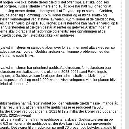
 at nogen ikke skal betale deres gæld til det offentlige. Det skal dog ses i
, at borgere, i visse tilfælde i mere end 10 år, ikke har haft mulighed for at
den. Jeg mener derfor, at hensynet til at få ryddet op er størst. Gælden,
ves, beløber sig til omkring 775 millioner kroner og er ifølge skatte- og
teren kendetegnet ved at have lav værdi. 4,2 millioner af de gældsposter,
ves, har en værdi på op til 100 kroner. De resterende kan have en værdi op til
er. Størstedelen af gælden består af renter og gebyrer. Afskrivningen af
rne skal bidrage til at nedbringe og effektivisere oprydningen af de
 gældsposter, der i øjeblikket ikke kan inddrives.
g vækstministeren er samtidig åben over for sammen med aftalekredsen på
det at se på, hvordan Gældsstyrelsen kan komme problemet med den
fejlramte gæld til livs.
 vækstministeren har orienteret gældsaftalekredsen, forligskredsen bag
talekredsen om skattevæsenets økonomi 2023-2027 samt Folketingets
lg om, at Gældsstyrelsen foretager den administrative afskrivning af
gældsposter på til og med 1.000 kroner. Afskrivningerne vil efter planen blive
i løbet af denne måned.
ldsstyrelsen har målrettet ryddet op i den fejlramte gældsmasse i mange år.
 har resulteret i, at den fejlramte gældsmasse er reduceret fra 53,6
lliarder kroner ved udgangen af 2021 til 19,2 milliarder kroner ved udgangen
 2025. (2025-niveau)
 af de 8,7 millioner fejlramte gældsposter afskriver Gældsstyrelsen nu op
d 6,3 millioner af de gældsposter, der ikke kan inddrives på nuværende
spunkt. Det svarer til en reduktion på godt 70 procent og betyder, at gæld til