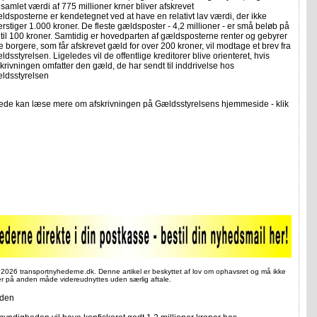
samlet værdi af 775 millioner krner bliver afskrevet
ldsposterne er kendetegnet ved at have en relativt lav værdi, der ikke
rstiger 1.000 kroner. De fleste gældsposter - 4,2 millioner - er små beløb på
 til 100 kroner. Samtidig er hovedparten af gældsposterne renter og gebyrer
e borgere, som får afskrevet gæld for over 200 kroner, vil modtage et brev fra
dsstyrelsen. Ligeledes vil de offentlige kreditorer blive orienteret, hvis
skrivningen omfatter den gæld, de har sendt til inddrivelse hos
ldsstyrelsen
rede kan læse mere om afskrivningen på Gældsstyrelsens hjemmeside - klik
 2026 transportnyhederne.dk. Denne artikel er beskyttet af lov om ophavsret og må ikke
ler på anden måde videreudnyttes uden særlig aftale.
iden