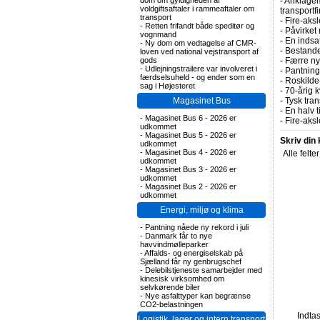
dom om gyldigheden af
-
Anklagem
voldgiftsaftaler i rammeaftaler om
transportf
transport
-
Fire-aksl
-
Retten frifandt både speditør og
-
Påvirket 
vognmand
-
En indsa
-
Ny dom om vedtagelse af CMR-
-
Bestande
loven ved national vejstransport af
gods
-
Færre nye
-
Udlejningstrailere var involveret i
-
Pantning 
færdselsuheld - og ender som en
-
Roskilde-
sag i Højesteret
-
70-årig k
Magasinet Bus
-
Tysk tran
-
En halv t
-
Magasinet Bus 6 - 2026 er
-
Fire-aks
udkommet
-
Magasinet Bus 5 - 2026 er
Skriv din
udkommet
-
Magasinet Bus 4 - 2026 er
Alle felte
udkommet
-
Magasinet Bus 3 - 2026 er
udkommet
-
Magasinet Bus 2 - 2026 er
udkommet
Energi, miljø og klima
-
Pantning nåede ny rekord i juli
-
Danmark får to nye
havvindmølleparker
-
Affalds- og energiselskab på
Sjælland får ny genbrugschef
-
Delebilstjeneste samarbejder med
kinesisk virksomhed om
selvkørende biler
-
Nye asfalttyper kan begrænse
CO2-belastningen
Indta
Logistik, lager og intern transport