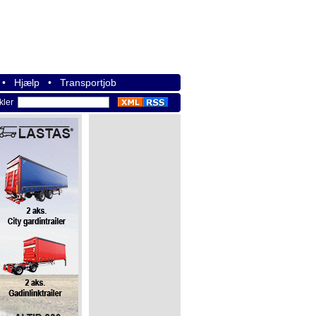
•
Hjælp
•
Transportjob
ikler