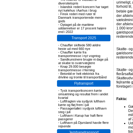
urimeligt,
diversitetspris
forhold til
-
Islandsk rederi-koncern har taget
nyt kølehus i Aarhus i brug
betale gæl
-
Finsk rederi med ruter til
der afskri
Danmark transporterede mere
vækstminis
gods
der afskri
-
Optaget på de maritime
1.000 kron
uddannelser er 17 procent højere
end i 2022
gældsposte
resterende
Transport 2025
-
Chauffør skiftede 580 ældre
heste ud med 660 nye
Skatte- o
-
Chauffør kørte fra
gældsområ
transportmesse i nyt vogntog
resterende 
-
Sandkunstnere brugte ni dage på
at skabe to sværvægtere
-
Knap 29.000 besøgte
Skatte- og
transportmesse i Herning
-
Betonbil er helt elektrisk fra
flerårsaf
drivline og tromle til transportbånd
Skatteudva
fejlramte 
Flytransport
foretaget 
-
Tysk transportkoncern kørte
omsætning og resultat frem i andet
kvartal
Fakta:
-
Luftfragten via sydjysk lufthavn
kørte og fløj frem i juli
Gæ
-
Passagertallet i sydjysk lufthavn
Det
steg i juli
mi
-
Lufthavn i Karup har haft flere
af
passgerer
-
Lufthavn på Djursland havde flere
Ud
rejsende
mo
tid
Jernbanetransport