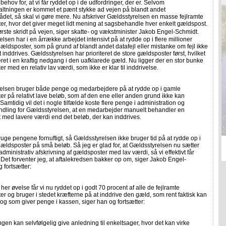
 behov for, at vi får ryddet op i de udfordringer, der er. Selvom
altningen er kommet et pænt stykke ad vejen på blandt andet
et, så skal vi gøre mere. Nu afskriver Gældsstyrelsen en masse fejlramte
r, hvor det giver meget lidt mening at sagsbehandle hver enkelt gældspost.
første skridt på vejen, siger skatte- og vækstminister Jakob Engel-Schmidt.
lsen har i en årrække arbejdet intensivt på at rydde op i flere millioner
gældsposter, som på grund af blandt andet datafejl eller mistanke om fejl ikke
 inddrives. Gældsstyrelsen har prioriteret de store gældsposter først, hvilket
eret i en kraftig nedgang i den uafklarede gæld. Nu ligger der en stor bunke
r med en relativ lav værdi, som ikke er klar til inddrivelse.
elsen bruger både penge og medarbejdere på at rydde op i gamle
r på relativt lave beløb, som af den ene eller anden grund ikke kan
 Samtidig vil det i nogle tilfælde koste flere penge i administration og
dling for Gældsstyrelsen, at en medarbejder manuelt behandler en
med lavere værdi end det beløb, der kan inddrives.
bruge pengene fornuftigt, så Gældsstyrelsen ikke bruger tid på at rydde op i
gældsposter på små beløb. Så jeg er glad for, at Gældsstyrelsen nu sætter
administrativ afskrivning af gældsposter med lav værdi, så vi effektivt får
 Det forventer jeg, at aftalekredsen bakker op om, siger Jakob Engel-
 fortsætter:
her øvelse får vi nu ryddet op i godt 70 procent af alle de fejlramte
r og bruger i stedet kræfterne på at inddrive den gæld, som rent faktisk kan
 og som giver penge i kassen, siger han og fortsætter:
ingen kan selvfølgelig give anledning til enkeltsager, hvor det kan virke