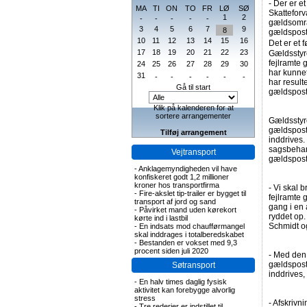
- Der er et
MA
TI
ON
TO
FR
LØ
SØ
Skatteforv
1
2
-
-
-
-
-
gældsområd
3
4
5
6
7
9
8
gældsposte
10
11
12
13
14
15
16
Det er et 
17
18
19
20
21
22
23
Gældsstyre
fejlramte 
24
25
26
27
28
29
30
har kunnet
31
-
-
-
-
-
-
har result
Gå til start
gældsposte
Klik på kalenderen for at
sortere arrangementer
Gældsstyr
gældsposte
Tilføj arrangement
inddrives.
sagsbehan
Vejtransport
gældspost 
-
Anklagemyndigheden vil have
konfiskeret godt 1,2 millioner
kroner hos transportfirma
- Vi skal 
-
Fire-akslet tip-trailer er bygget til
fejlramte 
transport af jord og sand
gang i en 
-
Påvirket mand uden kørekort
ryddet op.
kørte ind i lastbil
Schmidt og
-
En indsats mod chaufførmangel
skal inddrages i totalberedskabet
-
Bestanden er vokset med 9,3
procent siden juli 2020
- Med den 
gældsposte
Søtransport
inddrives,
-
En halv times daglig fysisk
aktivitet kan forebygge alvorlig
stress
- Afskrivn
-
Tre rederier er indstillet til