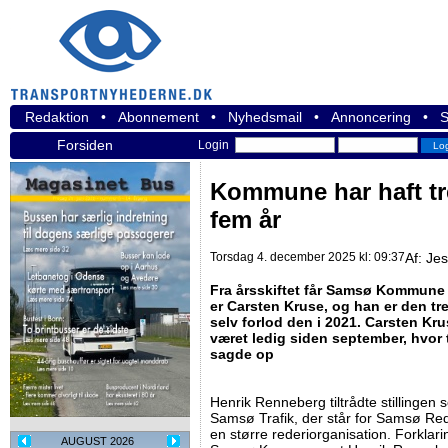
Redaktion
•
Abonnement
•
Nyhedsmail
•
Annoncering
•
S
Forsiden
Login
Kommune har haft tre
fem år
Torsdag 4. december 2025 kl: 09:37
Af:
Jes
Fra årsskiftet får Samsø Kommune n
er Carsten Kruse, og han er den t
selv forlod den i 2021. Carsten Krus
været ledig siden september, hvor 
sagde op
Henrik Renneberg tiltrådte stillingen s
Samsø Trafik, der står for Samsø Rede
en større rederiorganisation. Forklari
AUGUST 2026