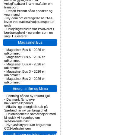
dom om gyldigheden af
voldgiftsaftaler i rammeaftaler om
transport
-
Retten frifandt både speditør og
vognmand
-
Ny dom om vedtagelse af CMR-
loven ved national vejstransport af
gods
-
Udlejningstrailere var involveret i
færdselsuheld - og ender som en
sag i Højesteret
Magasinet Bus
-
Magasinet Bus 6 - 2026 er
udkommet
-
Magasinet Bus 5 - 2026 er
udkommet
-
Magasinet Bus 4 - 2026 er
udkommet
-
Magasinet Bus 3 - 2026 er
udkommet
-
Magasinet Bus 2 - 2026 er
udkommet
Energi, miljø og klima
-
Pantning nåede ny rekord i juli
-
Danmark får to nye
havvindmølleparker
-
Affalds- og energiselskab på
Sjælland får ny genbrugschef
-
Delebilstjeneste samarbejder med
kinesisk virksomhed om
selvkørende biler
-
Nye asfalttyper kan begrænse
CO2-belastningen
Logistik, lager og intern transport