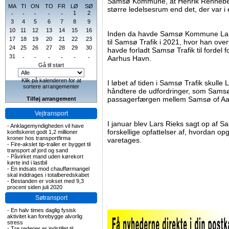
Samsø Kommune, at Henrik Renneber
MA
TI
ON
TO
FR
LØ
SØ
større ledelsesrum end det, der var i
1
2
-
-
-
-
-
3
4
5
6
7
8
9
10
11
12
13
14
15
16
Inden da havde Samsø Kommune Lars 
17
18
19
20
21
22
23
til Samsø Trafik i 2021, hvor han over
24
25
26
27
28
29
30
havde forladt Samsø Trafik til fordel 
31
-
-
-
-
-
-
Aarhus Havn.
Gå til start
Klik på kalenderen for at
I løbet af tiden i Samsø Trafik skulle
sortere arrangementer
håndtere de udfordringer, som Sams
passagerfærgen mellem Samsø of Aa
Tilføj arrangement
Vejtransport
I januar blev Lars Rieks sagt op af
-
Anklagemyndigheden vil have
forskellige opfattelser af, hvordan op
konfiskeret godt 1,2 millioner
kroner hos transportfirma
varetages.
-
Fire-akslet tip-trailer er bygget til
transport af jord og sand
-
Påvirket mand uden kørekort
kørte ind i lastbil
-
En indsats mod chaufførmangel
skal inddrages i totalberedskabet
-
Bestanden er vokset med 9,3
procent siden juli 2020
Søtransport
-
En halv times daglig fysisk
aktivitet kan forebygge alvorlig
stress
-
Tre rederier er indstillet til