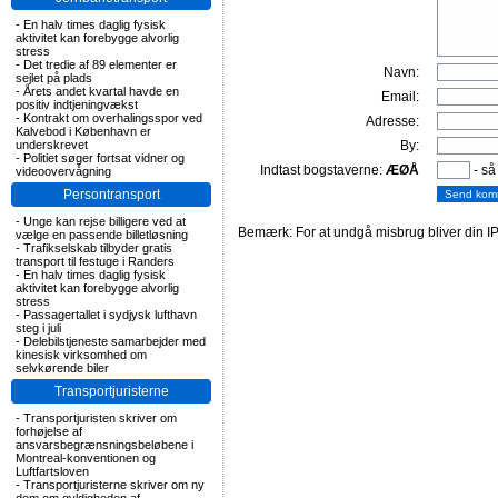
-
En halv times daglig fysisk
aktivitet kan forebygge alvorlig
stress
-
Det tredie af 89 elementer er
Navn:
sejlet på plads
-
Årets andet kvartal havde en
Email:
positiv indtjeningvækst
-
Kontrakt om overhalingsspor ved
Adresse:
Kalvebod i København er
underskrevet
By:
-
Politiet søger fortsat vidner og
Indtast bogstaverne:
ÆØÅ
- så
videoovervågning
Persontransport
-
Unge kan rejse billigere ved at
Bemærk: For at undgå misbrug bliver din IP
vælge en passende billetløsning
-
Trafikselskab tilbyder gratis
transport til festuge i Randers
-
En halv times daglig fysisk
aktivitet kan forebygge alvorlig
stress
-
Passagertallet i sydjysk lufthavn
steg i juli
-
Delebilstjeneste samarbejder med
kinesisk virksomhed om
selvkørende biler
Transportjuristerne
-
Transportjuristen skriver om
forhøjelse af
ansvarsbegrænsningsbeløbene i
Montreal-konventionen og
Luftfartsloven
-
Transportjuristerne skriver om ny