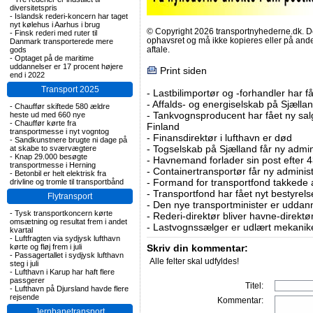
diversitetspris
-
Islandsk rederi-koncern har taget
nyt kølehus i Aarhus i brug
© Copyright 2026 transportnyhederne.dk. Den
-
Finsk rederi med ruter til
ophavsret og må ikke kopieres eller på an
Danmark transporterede mere
aftale.
gods
-
Optaget på de maritime
uddannelser er 17 procent højere
Print siden
end i 2022
Transport 2025
-
Lastbilimportør og -forhandler har få
-
Affalds- og energiselskab på Sjælla
-
Chauffør skiftede 580 ældre
-
Tankvognsproducent har fået ny sal
heste ud med 660 nye
-
Chauffør kørte fra
Finland
transportmesse i nyt vogntog
-
Finansdirektør i lufthavn er død
-
Sandkunstnere brugte ni dage på
-
Togselskab på Sjælland får ny admin
at skabe to sværvægtere
-
Knap 29.000 besøgte
-
Havnemand forlader sin post efter 4
transportmesse i Herning
-
Containertransportør får ny adminis
-
Betonbil er helt elektrisk fra
-
Formand for transportfond takkede a
drivline og tromle til transportbånd
-
Transportfond har fået nyt bestyre
Flytransport
-
Den nye transportminister er uddan
-
Tysk transportkoncern kørte
-
Rederi-direktør bliver havne-direktø
omsætning og resultat frem i andet
-
Lastvognssælger er udlært mekanik
kvartal
-
Luftfragten via sydjysk lufthavn
kørte og fløj frem i juli
Skriv din kommentar:
-
Passagertallet i sydjysk lufthavn
Alle felter skal udfyldes!
steg i juli
-
Lufthavn i Karup har haft flere
passgerer
Titel:
-
Lufthavn på Djursland havde flere
rejsende
Kommentar:
Jernbanetransport