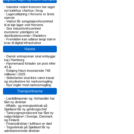
-
Islandsk rederi-koncern har taget
nyt kølehus i Aarhus i brug
-
Lagerudlejning i Horsens er årets
største
-
Vækst får sengetøjsvirksomhed
til at leje lager ved Horsens
-
Stor industrivirksomhed
investerer yderligere sit
distributionscenter i Rødekro
-
Fremtiden kan udløse langt større
krav til digital infrastruktur
Havne
-
Dansk entreprenør skal ombygge
kaj i Hamburg
-
Havnemand forlader sin post efter
43 år
-
Esbjerg Havn investerede 748
millioner i 2025
-
Skibsfarten skal ikke være kanal
og skydeskive for narkosmugling
-
Nye regler mod narkosmugling:
Transportnavne
-
Lastbilimportør og -forhandler har
fået ny direktør
-
Affalds- og energiselskab på
Sjælland får ny genbrugschef
-
Tankvognsproducent har fået ny
salgsrådgiver i Sverige, Danmark
og Finland
-
Finansdirektør i lufthavn er død
-
Togselskab på Sjælland får ny
administrerende direktør