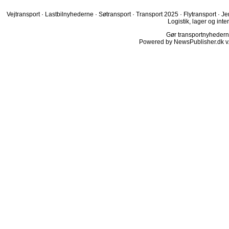
Vejtransport
·
Lastbilnyhederne
·
Søtransport
·
Transport 2025
·
Flytransport
·
Je
Logistik, lager og inte
Gør transportnyhederne.
Powered by NewsPublisher.dk v