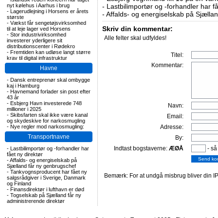
nyt kølehus i Aarhus i brug
-
Lastbilimportør og -forhandler har få
-
Lagerudlejning i Horsens er årets
-
Affalds- og energiselskab på Sjælla
største
-
Vækst får sengetøjsvirksomhed
Skriv din kommentar:
til at leje lager ved Horsens
-
Stor industrivirksomhed
Alle felter skal udfyldes!
investerer yderligere sit
distributionscenter i Rødekro
-
Fremtiden kan udløse langt større
Titel:
krav til digital infrastruktur
Kommentar:
Havne
-
Dansk entreprenør skal ombygge
kaj i Hamburg
-
Havnemand forlader sin post efter
43 år
-
Esbjerg Havn investerede 748
Navn:
millioner i 2025
-
Skibsfarten skal ikke være kanal
Email:
og skydeskive for narkosmugling
-
Nye regler mod narkosmugling:
Adresse:
Transportnavne
By:
Indtast bogstaverne:
ÆØÅ
- så
-
Lastbilimportør og -forhandler har
fået ny direktør
-
Affalds- og energiselskab på
Sjælland får ny genbrugschef
-
Tankvognsproducent har fået ny
Bemærk: For at undgå misbrug bliver din IP
salgsrådgiver i Sverige, Danmark
og Finland
-
Finansdirektør i lufthavn er død
-
Togselskab på Sjælland får ny
administrerende direktør