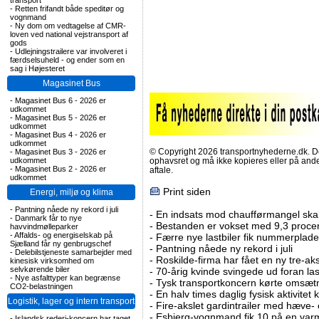
transport
-
Retten frifandt både speditør og
vognmand
-
Ny dom om vedtagelse af CMR-
loven ved national vejstransport af
gods
-
Udlejningstrailere var involveret i
færdselsuheld - og ender som en
sag i Højesteret
Magasinet Bus
-
Magasinet Bus 6 - 2026 er
udkommet
-
Magasinet Bus 5 - 2026 er
udkommet
-
Magasinet Bus 4 - 2026 er
udkommet
© Copyright 2026 transportnyhederne.dk. Den
-
Magasinet Bus 3 - 2026 er
udkommet
ophavsret og må ikke kopieres eller på an
-
Magasinet Bus 2 - 2026 er
aftale.
udkommet
Print siden
Energi, miljø og klima
-
Pantning nåede ny rekord i juli
-
En indsats mod chaufførmangel skal
-
Danmark får to nye
-
Bestanden er vokset med 9,3 procent
havvindmølleparker
-
Affalds- og energiselskab på
-
Færre nye lastbiler fik nummerplader 
Sjælland får ny genbrugschef
-
Pantning nåede ny rekord i juli
-
Delebilstjeneste samarbejder med
-
Roskilde-firma har fået en ny tre-aksl
kinesisk virksomhed om
selvkørende biler
-
70-årig kvinde svingede ud foran las
-
Nye asfalttyper kan begrænse
-
Tysk transportkoncern kørte omsætni
CO2-belastningen
-
En halv times daglig fysisk aktivitet
Logistik, lager og intern transport
-
Fire-akslet gardintrailer med hæve-
-
Esbjerg-vognmand fik 10 på en va
-
Islandsk rederi-koncern har taget