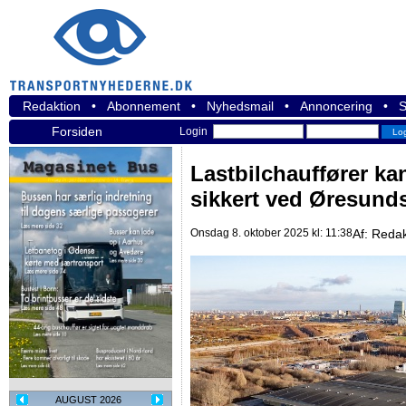
Redaktion
•
Abonnement
•
Nyhedsmail
•
Annoncering
•
S
Forsiden
Login
Lastbilchauffører ka
sikkert ved Øresund
Onsdag 8. oktober 2025 kl: 11:38
Af:
Redak
AUGUST 2026