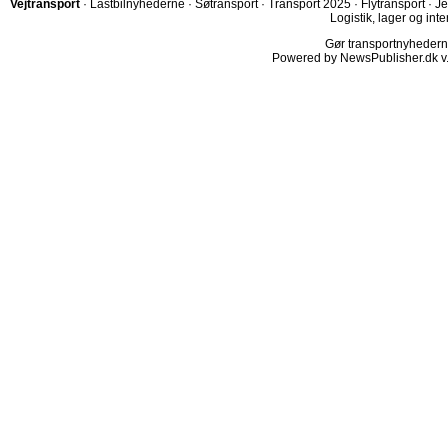
Vejtransport
·
Lastbilnyhederne
·
Søtransport
·
Transport 2025
·
Flytransport
·
Je
Logistik, lager og inte
Gør transportnyhederne.
Powered by NewsPublisher.dk v