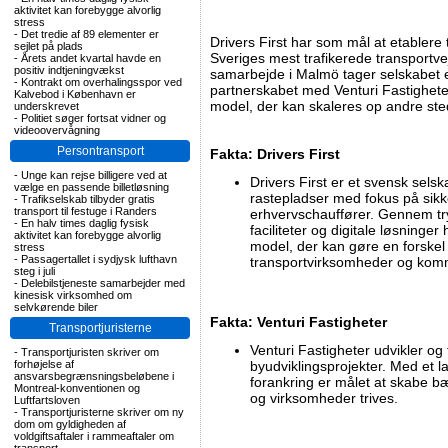
aktivitet kan forebygge alvorlig
stress
-
Det tredie af 89 elementer er
Drivers First har som mål at etablere
sejlet på plads
Sveriges mest trafikerede transportv
-
Årets andet kvartal havde en
positiv indtjeningvækst
samarbejde i Malmö tager selskabet e
-
Kontrakt om overhalingsspor ved
partnerskabet med Venturi Fastighet
Kalvebod i København er
model, der kan skaleres op andre ste
underskrevet
-
Politiet søger fortsat vidner og
videoovervågning
Persontransport
Fakta: Drivers First
-
Unge kan rejse billigere ved at
Drivers First er et svensk sels
vælge en passende billetløsning
rastepladser med fokus på sikk
-
Trafikselskab tilbyder gratis
transport til festuge i Randers
erhvervschauffører. Gennem tr
-
En halv times daglig fysisk
faciliteter og digitale løsninge
aktivitet kan forebygge alvorlig
model, der kan gøre en forskel 
stress
-
Passagertallet i sydjysk lufthavn
transportvirksomheder og kom
steg i juli
-
Delebilstjeneste samarbejder med
kinesisk virksomhed om
selvkørende biler
Fakta: Venturi Fastigheter
Transportjuristerne
Venturi Fastigheter udvikler og 
-
Transportjuristen skriver om
forhøjelse af
byudviklingsprojekter. Med et la
ansvarsbegrænsningsbeløbene i
forankring er målet at skabe b
Montreal-konventionen og
og virksomheder trives.
Luftfartsloven
-
Transportjuristerne skriver om ny
dom om gyldigheden af
voldgiftsaftaler i rammeaftaler om