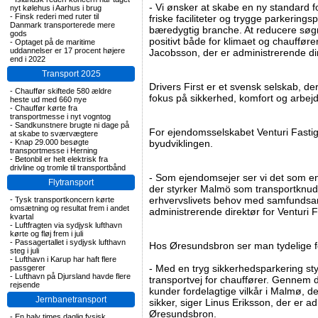
- Vi ønsker at skabe en ny standard 
nyt kølehus i Aarhus i brug
-
Finsk rederi med ruter til
friske faciliteter og trygge parkerings
Danmark transporterede mere
bæredygtig branche. At reducere søgn
gods
positivt både for klimaet og chauffør
-
Optaget på de maritime
uddannelser er 17 procent højere
Jacobsson, der er administrerende dire
end i 2022
Transport 2025
Drivers First er et svensk selskab, d
-
Chauffør skiftede 580 ældre
fokus på sikkerhed, komfort og arbejd
heste ud med 660 nye
-
Chauffør kørte fra
transportmesse i nyt vogntog
-
Sandkunstnere brugte ni dage på
For ejendomsselskabet Venturi Fastigh
at skabe to sværvægtere
-
Knap 29.000 besøgte
byudviklingen.
transportmesse i Herning
-
Betonbil er helt elektrisk fra
drivline og tromle til transportbånd
- Som ejendomsejer ser vi det som en s
Flytransport
der styrker Malmö som transportknude
erhvervslivets behov med samfundsans
-
Tysk transportkoncern kørte
omsætning og resultat frem i andet
administrerende direktør for Venturi F
kvartal
-
Luftfragten via sydjysk lufthavn
kørte og fløj frem i juli
-
Passagertallet i sydjysk lufthavn
Hos Øresundsbron ser man tydelige f
steg i juli
-
Lufthavn i Karup har haft flere
- Med en tryg sikkerhedsparkering styr
passgerer
-
Lufthavn på Djursland havde flere
transportvej for chauffører. Gennem 
rejsende
kunder fordelagtige vilkår i Malmø, d
Jernbanetransport
sikker, siger Linus Eriksson, der er a
Øresundsbron.
-
En halv times daglig fysisk