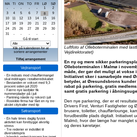
MA
TI
ON
TO
FR
LØ
SØ
1
2
-
-
-
-
-
3
4
5
6
7
9
8
10
11
12
13
14
15
16
17
18
19
20
21
22
23
24
25
26
27
28
29
30
31
-
-
-
-
-
-
Gå til start
Luftfoto af Olleboterminalen med last
Klik på kalenderen for at
Vejdirektoratet)
sortere arrangementer
Tilføj arrangement
En ny og mere sikker parkeringspla
Olleboterminalen i Malmø i novemb
Vejtransport
måde, der gør det muligt at vokse i
-
En indsats mod chaufførmangel
Initiativet sker i samarbejde med 
skal inddrages i totalberedskabet
betyder, at Øresundsbrons kunder f
-
Bestanden er vokset med 9,3
rabat på parkering, gratis medlemsk
procent siden juli 2020
-
Færre nye lastbiler fik
samt gratis parkering i åbningsug
nummerplader på i juli
-
Pantning nåede ny rekord i juli
Den nye parkering, der er et resultat
-
Roskilde-firma har fået en ny tre-
akslet citytrailer med tip
Drivers First, Venturi Fastigheter og
brusere, toiletter, chaufførlounge, k
Søtransport
forudbestille plads digitalt. Initiativet 
-
En halv times daglig fysisk
Malmö, hvor der længe har manglet sikr
aktivitet kan forebygge alvorlig
og deres køretøjer.
stress
-
Tre rederier er indstillet til
diversitetspris
-
Islandsk rederi-koncern har taget