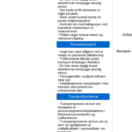
aktivitet kan forebygge alvorlig
stress
-
Det tredie af 89 elementer er
sejlet på plads
-
Årets andet kvartal havde en
positiv indtjeningvækst
-
Kontrakt om overhalingsspor ved
Kalvebod i København er
underskrevet
Indta
-
Politiet søger fortsat vidner og
videoovervågning
Persontransport
Bemærk: F
-
Unge kan rejse billigere ved at
vælge en passende billetløsning
-
Trafikselskab tilbyder gratis
transport til festuge i Randers
-
En halv times daglig fysisk
aktivitet kan forebygge alvorlig
stress
-
Passagertallet i sydjysk lufthavn
steg i juli
-
Delebilstjeneste samarbejder med
kinesisk virksomhed om
selvkørende biler
Transportjuristerne
-
Transportjuristen skriver om
forhøjelse af
ansvarsbegrænsningsbeløbene i
Montreal-konventionen og
Luftfartsloven
-
Transportjuristerne skriver om ny
dom om gyldigheden af
voldgiftsaftaler i rammeaftaler om