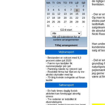
de rigtige
MA
TI
ON
TO
FR
LØ
SØ
fremtiden.
1
2
-
-
-
-
-
3
4
5
6
7
9
8
10
11
12
13
14
15
16
- Der er e
Og man kan
17
18
19
20
21
22
23
ekstra par
24
25
26
27
28
29
30
lastbilkøb
31
-
-
-
-
-
-
salgsteam
Gå til start
de absolut
Nicki Ras
Klik på kalenderen for at
sortere arrangementer
Han unders
Tilføj arrangement
kunderelat
salg af la
Vejtransport
-
Bestanden er vokset med 9,3
- Det er e
procent siden juli 2020
-
Færre nye lastbiler fik
grundlag f
nummerplader på i juli
naturligvi
-
Pantning nåede ny rekord i juli
pejlemærke
-
Roskilde-firma har fået en ny tre-
jeg gerne v
akslet citytrailer med tip
være at fin
-
70-årig kvinde svingede ud foran
lastbil
Søtransport
-
En halv times daglig fysisk
aktivitet kan forebygge alvorlig
stress
-
Tre rederier er indstillet til
diversitetspris
-
Islandsk rederi-koncern har taget