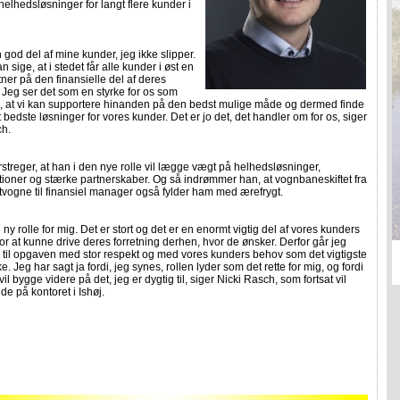
 helhedsløsninger for langt flere kunder i
n god del af mine kunder, jeg ikke slipper.
 sige, at i stedet får alle kunder i øst en
tner på den finansielle del af deres
. Jeg ser det som en styrke for os som
, at vi kan supportere hinanden på den bedst mulige måde og dermed finde
 bedste løsninger for vores kunder. Det er jo det, det handler om for os, siger
ch.
treger, at han i den nye rolle vil lægge vægt på helhedsløsninger,
ioner og stærke partnerskaber. Og så indrømmer han, at vognbaneskiftet fra
stvogne til finansiel manager også fylder ham med ærefrygt.
n ny rolle for mig. Det er stort og det er en enormt vigtig del af vores kunders
or at kunne drive deres forretning derhen, hvor de ønsker. Derfor går jeg
s til opgaven med stor respekt og med vores kunders behov som det vigtigste
. Jeg har sagt ja fordi, jeg synes, rollen lyder som det rette for mig, og fordi
il bygge videre på det, jeg er dygtig til, siger Nicki Rasch, som fortsat vil
de på kontoret i Ishøj.