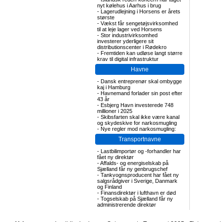
nyt kølehus i Aarhus i brug
-
Lagerudlejning i Horsens er årets
største
-
Vækst får sengetøjsvirksomhed
til at leje lager ved Horsens
-
Stor industrivirksomhed
investerer yderligere sit
distributionscenter i Rødekro
-
Fremtiden kan udløse langt større
krav til digital infrastruktur
Havne
-
Dansk entreprenør skal ombygge
kaj i Hamburg
-
Havnemand forlader sin post efter
43 år
-
Esbjerg Havn investerede 748
millioner i 2025
-
Skibsfarten skal ikke være kanal
og skydeskive for narkosmugling
-
Nye regler mod narkosmugling:
Transportnavne
-
Lastbilimportør og -forhandler har
fået ny direktør
-
Affalds- og energiselskab på
Sjælland får ny genbrugschef
-
Tankvognsproducent har fået ny
salgsrådgiver i Sverige, Danmark
og Finland
-
Finansdirektør i lufthavn er død
-
Togselskab på Sjælland får ny
administrerende direktør