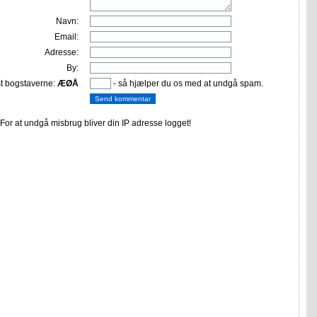
Navn:
Email:
Adresse:
By:
st bogstaverne:
ÆØÅ
- så hjælper du os med at undgå spam.
or at undgå misbrug bliver din IP adresse logget!