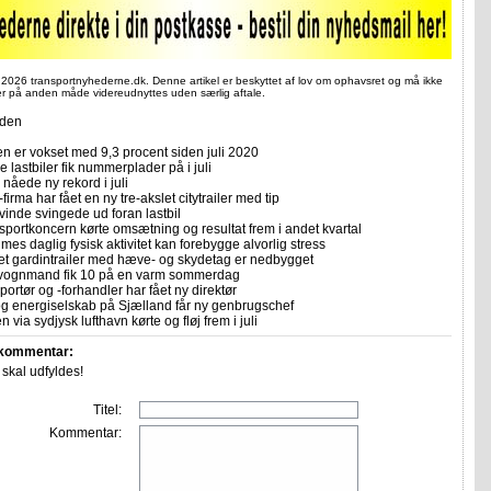
 2026 transportnyhederne.dk. Denne artikel er beskyttet af lov om ophavsret og må ikke
ler på anden måde videreudnyttes uden særlig aftale.
iden
n er vokset med 9,3 procent siden juli 2020
 lastbiler fik nummerplader på i juli
nåede ny rekord i juli
firma har fået en ny tre-akslet citytrailer med tip
vinde svingede ud foran lastbil
sportkoncern kørte omsætning og resultat frem i andet kvartal
imes daglig fysisk aktivitet kan forebygge alvorlig stress
let gardintrailer med hæve- og skydetag er nedbygget
vognmand fik 10 på en varm sommerdag
portør og -forhandler har fået ny direktør
 og energiselskab på Sjælland får ny genbrugschef
n via sydjysk lufthavn kørte og fløj frem i juli
 kommentar:
r skal udfyldes!
Titel:
Kommentar: