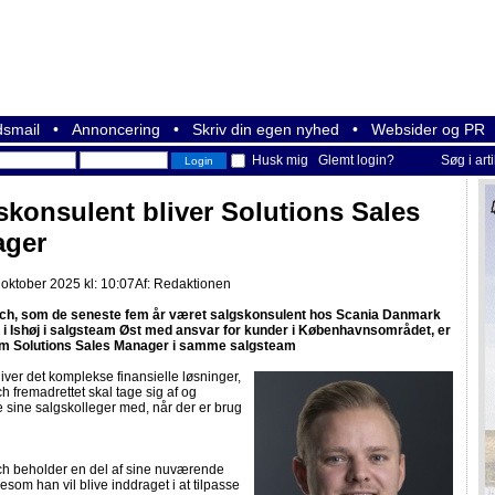
smail
•
Annoncering
•
Skriv din egen nyhed
•
Websider og PR
Husk mig
Glemt login?
Søg i art
skonsulent bliver Solutions Sales
ger
 oktober 2025 kl: 10:07
Af:
Redaktionen
ch, som de seneste fem år været salgskonsulent hos Scania Danmark
i Ishøj i salgsteam Øst med ansvar for kunder i Københavnsområdet, er
som Solutions Sales Manager i samme salgsteam
ver det komplekse finansielle løsninger,
h fremadrettet skal tage sig af og
 sine salgskolleger med, når der er brug
ch beholder en del af sine nuværende
gesom han vil blive inddraget i at tilpasse