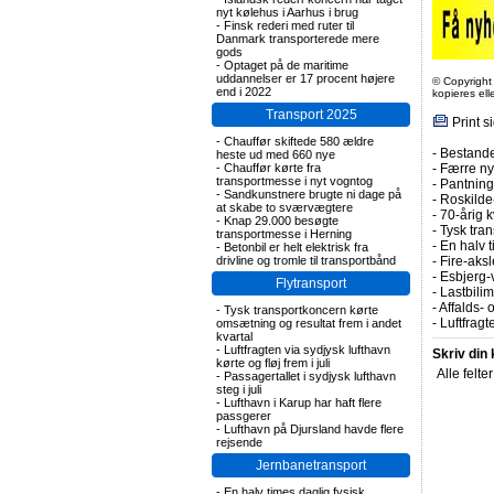
nyt kølehus i Aarhus i brug
-
Finsk rederi med ruter til
Danmark transporterede mere
gods
-
Optaget på de maritime
uddannelser er 17 procent højere
© Copyright
end i 2022
kopieres el
Transport 2025
Print s
-
Chauffør skiftede 580 ældre
-
Bestande
heste ud med 660 nye
-
Chauffør kørte fra
-
Færre nye
transportmesse i nyt vogntog
-
Pantning 
-
Sandkunstnere brugte ni dage på
-
Roskilde-
at skabe to sværvægtere
-
70-årig k
-
Knap 29.000 besøgte
-
Tysk tran
transportmesse i Herning
-
En halv t
-
Betonbil er helt elektrisk fra
drivline og tromle til transportbånd
-
Fire-aks
-
Esbjerg-
Flytransport
-
Lastbilim
-
Affalds-
-
Tysk transportkoncern kørte
-
Luftfragte
omsætning og resultat frem i andet
kvartal
-
Luftfragten via sydjysk lufthavn
Skriv din
kørte og fløj frem i juli
Alle felte
-
Passagertallet i sydjysk lufthavn
steg i juli
-
Lufthavn i Karup har haft flere
passgerer
-
Lufthavn på Djursland havde flere
rejsende
Jernbanetransport
-
En halv times daglig fysisk