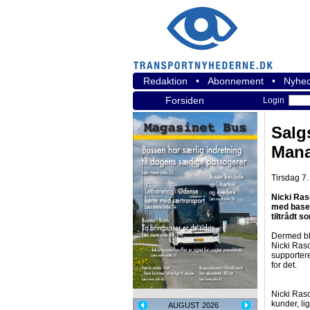
Redaktion
•
Abonnement
•
Nyhed
Forsiden
Login
Salg
Mana
Tirsdag 7.
Nicki Ras
med base 
tiltrådt 
Dermed bli
Nicki Rasc
supportere
for det.
Nicki Ras
kunder, li
AUGUST 2026