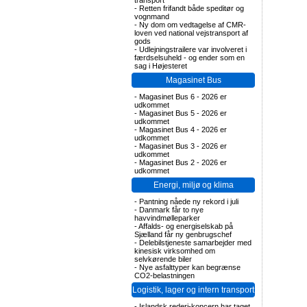
transport
-
Retten frifandt både speditør og
vognmand
-
Ny dom om vedtagelse af CMR-
loven ved national vejstransport af
gods
-
Udlejningstrailere var involveret i
færdselsuheld - og ender som en
sag i Højesteret
Magasinet Bus
-
Magasinet Bus 6 - 2026 er
udkommet
-
Magasinet Bus 5 - 2026 er
udkommet
-
Magasinet Bus 4 - 2026 er
udkommet
-
Magasinet Bus 3 - 2026 er
udkommet
-
Magasinet Bus 2 - 2026 er
udkommet
Energi, miljø og klima
-
Pantning nåede ny rekord i juli
-
Danmark får to nye
havvindmølleparker
-
Affalds- og energiselskab på
Sjælland får ny genbrugschef
-
Delebilstjeneste samarbejder med
kinesisk virksomhed om
selvkørende biler
-
Nye asfalttyper kan begrænse
CO2-belastningen
Logistik, lager og intern transport
-
Islandsk rederi-koncern har taget