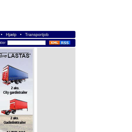
•
Hjælp
•
Transportjob
ikler