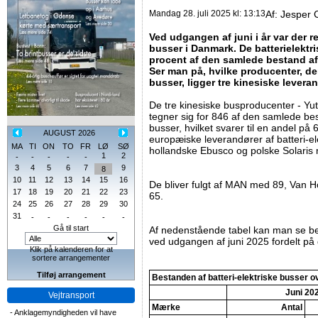
Mandag 28. juli 2025 kl: 13:13
Af:
Jesper 
Ved udgangen af juni i år var der re
busser i Danmark. De batterielekt
procent af den samlede bestand af
Ser man på, hvilke producenter, der
busser, ligger tre kinesiske leveran
De tre kinesiske busproducenter - Y
tegner sig for 846 af den samlede bes
busser, hvilket svarer til en andel på 
AUGUST 2026
europæiske leverandører af batteri-el
MA
TI
ON
TO
FR
LØ
SØ
hollandske Ebusco og polske Solari
1
2
-
-
-
-
-
3
4
5
6
7
9
8
10
11
12
13
14
15
16
De bliver fulgt af MAN med 89, Van 
17
18
19
20
21
22
23
65.
24
25
26
27
28
29
30
31
-
-
-
-
-
-
Gå til start
Af nedenstående tabel kan man se bes
ved udgangen af juni 2025 fordelt på 
Klik på kalenderen for at
sortere arrangementer
Tilføj arrangement
Bestanden af batteri-elektriske busser o
Juni 20
Vejtransport
Mærke
Antal
-
Anklagemyndigheden vil have