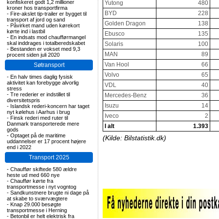
konfiskeret godt 1,2 millioner
Yutong
480
kroner hos transportfirma
BYD
228
-
Fire-akslet tip-trailer er bygget til
transport af jord og sand
Golden Dragon
138
-
Påvirket mand uden kørekort
kørte ind i lastbil
Ebusco
135
-
En indsats mod chaufførmangel
skal inddrages i totalberedskabet
Solaris
100
-
Bestanden er vokset med 9,3
MAN
89
procent siden juli 2020
Van Hool
66
Søtransport
Volvo
65
-
En halv times daglig fysisk
aktivitet kan forebygge alvorlig
VDL
40
stress
-
Tre rederier er indstillet til
Mercedes-Benz
36
diversitetspris
Isuzu
14
-
Islandsk rederi-koncern har taget
nyt kølehus i Aarhus i brug
Iveco
2
-
Finsk rederi med ruter til
Danmark transporterede mere
I alt
1.393
gods
-
Optaget på de maritime
(Kilde: Bilstatistik.dk)
uddannelser er 17 procent højere
end i 2022
Transport 2025
-
Chauffør skiftede 580 ældre
heste ud med 660 nye
-
Chauffør kørte fra
transportmesse i nyt vogntog
-
Sandkunstnere brugte ni dage på
at skabe to sværvægtere
-
Knap 29.000 besøgte
transportmesse i Herning
-
Betonbil er helt elektrisk fra