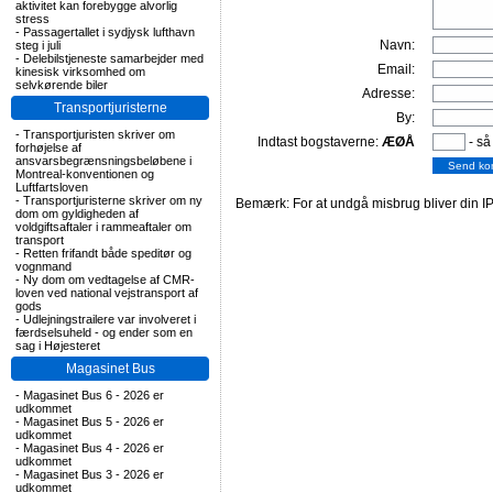
aktivitet kan forebygge alvorlig
stress
-
Passagertallet i sydjysk lufthavn
Navn:
steg i juli
-
Delebilstjeneste samarbejder med
Email:
kinesisk virksomhed om
selvkørende biler
Adresse:
Transportjuristerne
By:
-
Transportjuristen skriver om
Indtast bogstaverne:
ÆØÅ
- så
forhøjelse af
ansvarsbegrænsningsbeløbene i
Montreal-konventionen og
Luftfartsloven
-
Transportjuristerne skriver om ny
Bemærk: For at undgå misbrug bliver din IP
dom om gyldigheden af
voldgiftsaftaler i rammeaftaler om
transport
-
Retten frifandt både speditør og
vognmand
-
Ny dom om vedtagelse af CMR-
loven ved national vejstransport af
gods
-
Udlejningstrailere var involveret i
færdselsuheld - og ender som en
sag i Højesteret
Magasinet Bus
-
Magasinet Bus 6 - 2026 er
udkommet
-
Magasinet Bus 5 - 2026 er
udkommet
-
Magasinet Bus 4 - 2026 er
udkommet
-
Magasinet Bus 3 - 2026 er
udkommet