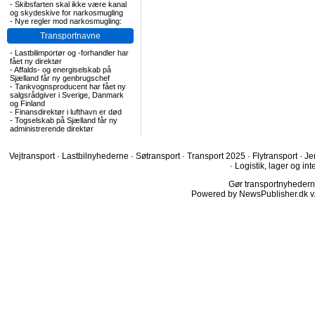
-
Skibsfarten skal ikke være kanal
og skydeskive for narkosmugling
-
Nye regler mod narkosmugling:
Transportnavne
-
Lastbilimportør og -forhandler har
fået ny direktør
-
Affalds- og energiselskab på
Sjælland får ny genbrugschef
-
Tankvognsproducent har fået ny
salgsrådgiver i Sverige, Danmark
og Finland
-
Finansdirektør i lufthavn er død
-
Togselskab på Sjælland får ny
administrerende direktør
Vejtransport
·
Lastbilnyhederne
·
Søtransport
·
Transport 2025
·
Flytransport
·
Je
·
Logistik, lager og int
Gør transportnyhederne.
Powered by NewsPublisher.dk v