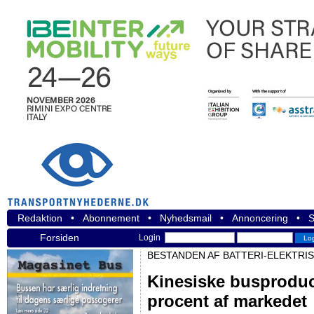
Redaktion
•
Abonnement
•
Nyhedsmail
•
Annoncering
•
S
Forsiden
Login
BESTANDEN AF BATTERI-ELEKTRIS
Kinesiske busproduc
procent af markedet