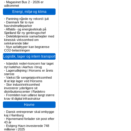
-
Magasinet Bus 2 - 2026 er
udkommet
Energi, miljø og klima
-
Pantning nåede ny rekord i juli
-
Danmark får to nye
havvindmølleparker
-
Affalds- og energiselskab på
Sjælland får ny genbrugschef
-
Delebilstjeneste samarbejder med
kinesisk virksomhed om
selvkørende biler
-
Nye asfalttyper kan begrænse
CO2-belastningen
Logistik, lager og intern transport
-
Islandsk rederi-koncern har taget
nyt kølehus i Aarhus i brug
-
Lagerudlejning i Horsens er årets
største
-
Vækst får sengetøjsvirksomhed
til at leje lager ved Horsens
-
Stor industrivirksomhed
investerer yderligere sit
distributionscenter i Rødekro
-
Fremtiden kan udløse langt større
krav til digital infrastruktur
Havne
-
Dansk entreprenør skal ombygge
kaj i Hamburg
-
Havnemand forlader sin post efter
43 år
-
Esbjerg Havn investerede 748
millioner i 2025