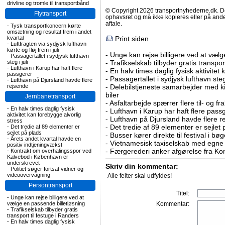
drivline og tromle til transportbånd
© Copyright 2026 transportnyhederne.dk. Den
Flytransport
ophavsret og må ikke kopieres eller på an
aftale.
-
Tysk transportkoncern kørte
omsætning og resultat frem i andet
kvartal
Print siden
-
Luftfragten via sydjysk lufthavn
kørte og fløj frem i juli
-
Unge kan rejse billigere ved at vælg
-
Passagertallet i sydjysk lufthavn
steg i juli
-
Trafikselskab tilbyder gratis transpor
-
Lufthavn i Karup har haft flere
-
En halv times daglig fysisk aktivitet
passgerer
-
Passagertallet i sydjysk lufthavn steg 
-
Lufthavn på Djursland havde flere
rejsende
-
Delebilstjeneste samarbejder med 
biler
Jernbanetransport
-
Asfaltarbejde spærrer flere til- og 
-
En halv times daglig fysisk
-
Lufthavn i Karup har haft flere pass
aktivitet kan forebygge alvorlig
-
Lufthavn på Djursland havde flere r
stress
-
Det tredie af 89 elementer er sejlet 
-
Det tredie af 89 elementer er
sejlet på plads
-
Busser kører direkte til festival i 
-
Årets andet kvartal havde en
-
Vietnamesisk taxiselskab med egne e
positiv indtjeningvækst
-
Færgerederi anker afgørelse fra Ko
-
Kontrakt om overhalingsspor ved
Kalvebod i København er
underskrevet
Skriv din kommentar:
-
Politiet søger fortsat vidner og
videoovervågning
Alle felter skal udfyldes!
Persontransport
Titel:
-
Unge kan rejse billigere ved at
vælge en passende billetløsning
Kommentar:
-
Trafikselskab tilbyder gratis
transport til festuge i Randers
-
En halv times daglig fysisk