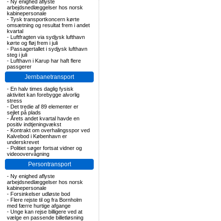
-
Ny enighed aflyste
arbejdsnedlæggelser hos norsk
kabinepersonale
-
Tysk transportkoncern kørte
omsætning og resultat frem i andet
kvartal
-
Luftfragten via sydjysk lufthavn
kørte og fløj frem i juli
-
Passagertallet i sydjysk lufthavn
steg i juli
-
Lufthavn i Karup har haft flere
passgerer
Jernbanetransport
-
En halv times daglig fysisk
aktivitet kan forebygge alvorlig
stress
-
Det tredie af 89 elementer er
sejlet på plads
-
Årets andet kvartal havde en
positiv indtjeningvækst
-
Kontrakt om overhalingsspor ved
Kalvebod i København er
underskrevet
-
Politiet søger fortsat vidner og
videoovervågning
Persontransport
-
Ny enighed aflyste
arbejdsnedlæggelser hos norsk
kabinepersonale
-
Forsinkelser udløste bod
-
Flere rejste til og fra Bornholm
med færre hurtige afgange
-
Unge kan rejse billigere ved at
vælge en passende billetløsning