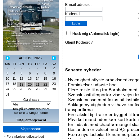
E-mail adresse:
Kodeord:
Husk mig (Automatisk login)
Glemt Kodeord?
AUGUST 2026
MA
TI
ON
TO
FR
LØ
SØ
1
2
-
-
-
-
-
Seneste nyheder
3
4
5
6
7
8
9
10
11
12
13
14
15
16
-
Ny enighed aflyste arbejdsnedlægge
17
18
23
-
Forsinkelser udløste bod
19
20
21
22
24
25
26
27
28
29
30
-
Flere rejste til og fra Bornholm med
-
Svensk lastbilimportør viser vejen fra
31
-
-
-
-
-
-
-
Svensk messe med fokus på lastbile
Gå til start
-
Anklagemyndigheden vil have konfisk
Klik på kalenderen for at
transportfirma
sortere arrangementer
-
Fire-akslet tip-trailer er bygget til t
-
Påvirket mand uden kørekort kørte in
Tilføj arrangement
-
En indsats mod chaufførmangel skal
Vejtransport
-
Bestanden er vokset med 9,3 procent
-
Færre nye lastbiler fik nummerplader 
-
Forsinkelser udløste bod