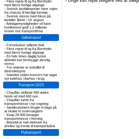
-
Unge kan rejse billigere ved at vælg
-
Flere rejste til og fra Bornholm
med færre hurtige afgange
-
Svensk lastbilimportør viser vejen
fra chassis til færdigt køretøj
-
Svensk messe med fokus på
lastbiler åbner i 19. august
-
Anklagemyndigheden vil have
konfiskeret godt 1,2 millioner
kroner hos transportfirma
Søtransport
-
Forsinkelser udløste bod
-
Flere rejste til og fra Bornholm
med færre hurtige afgange
-
En halv times daglig fysisk
aktivitet kan forebygge alvorlig
stress
-
Tre rederier er indstillet til
diversitetspris
-
Islandsk rederi-koncern har taget
nyt kølehus i Aarhus i brug
Transport 2025
-
Chauffør skiftede 580 ældre
heste ud med 660 nye
-
Chauffør kørte fra
transportmesse i nyt vogntog
-
Sandkunstnere brugte ni dage på
at skabe to sværvægtere
-
Knap 29.000 besøgte
transportmesse i Herning
-
Betonbil er helt elektrisk fra
drivline og tromle til transportbånd
Flytransport