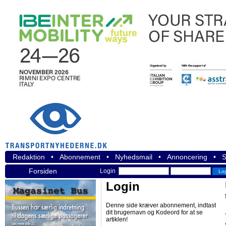
Redaktion
•
Abonnement
•
Nyhedsmail
•
Annoncering
•
S
Forsiden
Login
Login
Denne side kræver abonnement, indtast
dit brugernavn og Kodeord for at se
artiklen!