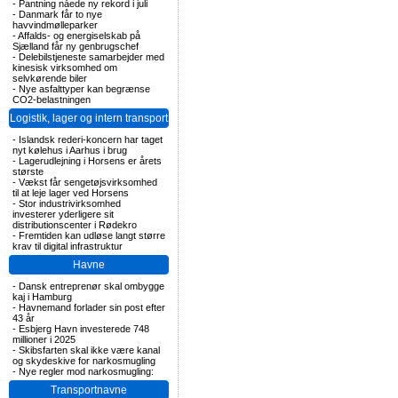
-
Pantning nåede ny rekord i juli
-
Danmark får to nye
havvindmølleparker
-
Affalds- og energiselskab på
Sjælland får ny genbrugschef
-
Delebilstjeneste samarbejder med
kinesisk virksomhed om
selvkørende biler
-
Nye asfalttyper kan begrænse
CO2-belastningen
Logistik, lager og intern transport
-
Islandsk rederi-koncern har taget
nyt kølehus i Aarhus i brug
-
Lagerudlejning i Horsens er årets
største
-
Vækst får sengetøjsvirksomhed
til at leje lager ved Horsens
-
Stor industrivirksomhed
investerer yderligere sit
distributionscenter i Rødekro
-
Fremtiden kan udløse langt større
krav til digital infrastruktur
Havne
-
Dansk entreprenør skal ombygge
kaj i Hamburg
-
Havnemand forlader sin post efter
43 år
-
Esbjerg Havn investerede 748
millioner i 2025
-
Skibsfarten skal ikke være kanal
og skydeskive for narkosmugling
-
Nye regler mod narkosmugling:
Transportnavne