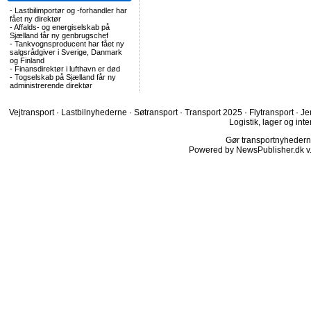
-
Lastbilimportør og -forhandler har
fået ny direktør
-
Affalds- og energiselskab på
Sjælland får ny genbrugschef
-
Tankvognsproducent har fået ny
salgsrådgiver i Sverige, Danmark
og Finland
-
Finansdirektør i lufthavn er død
-
Togselskab på Sjælland får ny
administrerende direktør
Vejtransport
·
Lastbilnyhederne
·
Søtransport
·
Transport 2025
·
Flytransport
·
Je
Logistik, lager og inte
Gør transportnyhederne.
Powered by NewsPublisher.dk v