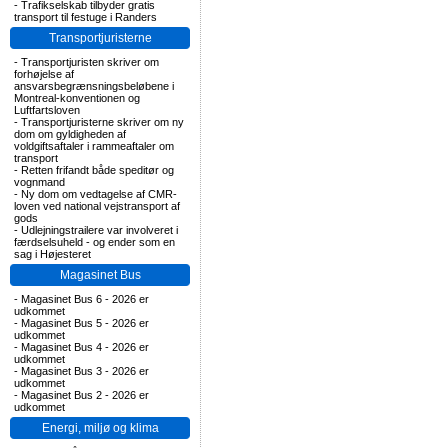
-
Trafikselskab tilbyder gratis
transport til festuge i Randers
Transportjuristerne
-
Transportjuristen skriver om
forhøjelse af
ansvarsbegrænsningsbeløbene i
Montreal-konventionen og
Luftfartsloven
-
Transportjuristerne skriver om ny
dom om gyldigheden af
voldgiftsaftaler i rammeaftaler om
transport
-
Retten frifandt både speditør og
vognmand
-
Ny dom om vedtagelse af CMR-
loven ved national vejstransport af
gods
-
Udlejningstrailere var involveret i
færdselsuheld - og ender som en
sag i Højesteret
Magasinet Bus
-
Magasinet Bus 6 - 2026 er
udkommet
-
Magasinet Bus 5 - 2026 er
udkommet
-
Magasinet Bus 4 - 2026 er
udkommet
-
Magasinet Bus 3 - 2026 er
udkommet
-
Magasinet Bus 2 - 2026 er
udkommet
Energi, miljø og klima