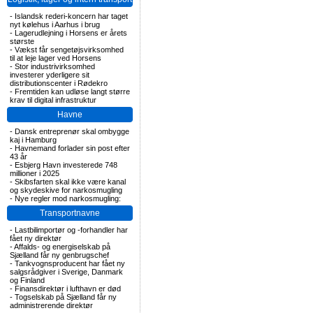
-
Islandsk rederi-koncern har taget
nyt kølehus i Aarhus i brug
-
Lagerudlejning i Horsens er årets
største
-
Vækst får sengetøjsvirksomhed
til at leje lager ved Horsens
-
Stor industrivirksomhed
investerer yderligere sit
distributionscenter i Rødekro
-
Fremtiden kan udløse langt større
krav til digital infrastruktur
Havne
-
Dansk entreprenør skal ombygge
kaj i Hamburg
-
Havnemand forlader sin post efter
43 år
-
Esbjerg Havn investerede 748
millioner i 2025
-
Skibsfarten skal ikke være kanal
og skydeskive for narkosmugling
-
Nye regler mod narkosmugling:
Transportnavne
-
Lastbilimportør og -forhandler har
fået ny direktør
-
Affalds- og energiselskab på
Sjælland får ny genbrugschef
-
Tankvognsproducent har fået ny
salgsrådgiver i Sverige, Danmark
og Finland
-
Finansdirektør i lufthavn er død
-
Togselskab på Sjælland får ny
administrerende direktør