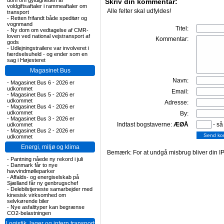
dom om gyldigheden af
Skriv din kommentar:
voldgiftsaftaler i rammeaftaler om
Alle felter skal udfyldes!
transport
-
Retten frifandt både speditør og
vognmand
Titel:
-
Ny dom om vedtagelse af CMR-
loven ved national vejstransport af
Kommentar:
gods
-
Udlejningstrailere var involveret i
færdselsuheld - og ender som en
sag i Højesteret
Magasinet Bus
Navn:
-
Magasinet Bus 6 - 2026 er
udkommet
Email:
-
Magasinet Bus 5 - 2026 er
udkommet
Adresse:
-
Magasinet Bus 4 - 2026 er
udkommet
By:
-
Magasinet Bus 3 - 2026 er
Indtast bogstaverne:
ÆØÅ
- så
udkommet
-
Magasinet Bus 2 - 2026 er
udkommet
Energi, miljø og klima
Bemærk: For at undgå misbrug bliver din IP
-
Pantning nåede ny rekord i juli
-
Danmark får to nye
havvindmølleparker
-
Affalds- og energiselskab på
Sjælland får ny genbrugschef
-
Delebilstjeneste samarbejder med
kinesisk virksomhed om
selvkørende biler
-
Nye asfalttyper kan begrænse
CO2-belastningen
Logistik, lager og intern transport