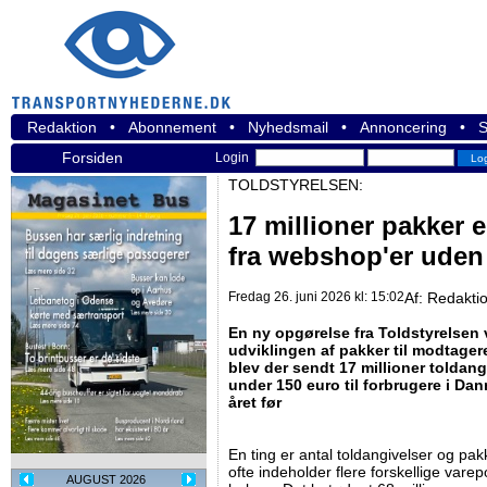
Redaktion
•
Abonnement
•
Nyhedsmail
•
Annoncering
•
S
Forsiden
Login
TOLDSTYRELSEN:
17 millioner pakker 
fra webshop'er uden
Fredag 26. juni 2026 kl: 15:02
Af:
Redakti
En ny opgørelse fra Toldstyrelsen v
udviklingen af pakker til modtager
blev der sendt 17 millioner toldang
under 150 euro til forbrugere i Da
året før
En ting er antal toldangivelser og pak
ofte indeholder flere forskellige vare
AUGUST 2026