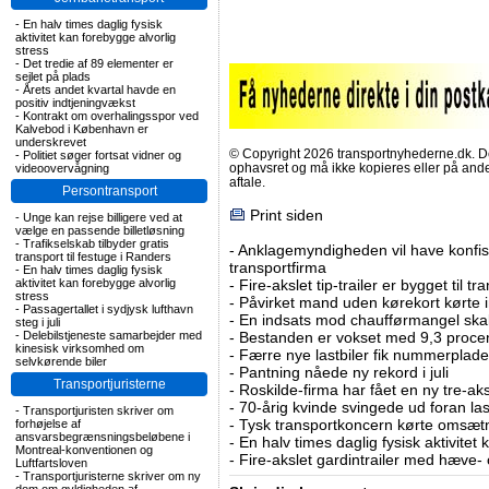
-
En halv times daglig fysisk
aktivitet kan forebygge alvorlig
stress
-
Det tredie af 89 elementer er
sejlet på plads
-
Årets andet kvartal havde en
positiv indtjeningvækst
-
Kontrakt om overhalingsspor ved
Kalvebod i København er
underskrevet
© Copyright 2026 transportnyhederne.dk. Den
-
Politiet søger fortsat vidner og
ophavsret og må ikke kopieres eller på an
videoovervågning
aftale.
Persontransport
Print siden
-
Unge kan rejse billigere ved at
vælge en passende billetløsning
-
Trafikselskab tilbyder gratis
-
Anklagemyndigheden vil have konfisk
transport til festuge i Randers
transportfirma
-
En halv times daglig fysisk
aktivitet kan forebygge alvorlig
-
Fire-akslet tip-trailer er bygget til t
stress
-
Påvirket mand uden kørekort kørte in
-
Passagertallet i sydjysk lufthavn
-
En indsats mod chaufførmangel skal
steg i juli
-
Delebilstjeneste samarbejder med
-
Bestanden er vokset med 9,3 procent
kinesisk virksomhed om
-
Færre nye lastbiler fik nummerplader 
selvkørende biler
-
Pantning nåede ny rekord i juli
Transportjuristerne
-
Roskilde-firma har fået en ny tre-aksl
-
70-årig kvinde svingede ud foran las
-
Transportjuristen skriver om
-
Tysk transportkoncern kørte omsætni
forhøjelse af
ansvarsbegrænsningsbeløbene i
-
En halv times daglig fysisk aktivitet
Montreal-konventionen og
-
Fire-akslet gardintrailer med hæve-
Luftfartsloven
-
Transportjuristerne skriver om ny