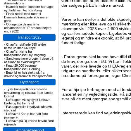
være risiko for, at produkterne ikke l
diversitetspris
der sælges på EU’s indre marked.
-
Islandsk rederi-koncern har taget
nyt kølehus i Aarhus i brug
-
Finsk rederi med ruter til
Danmark transporterede mere
Varerne kan derfor indeholde skadelig
gods
mærkning eller ikke leve op til sikker
-
Optaget på de maritime
uddannelser er 17 procent højere
eksempelvis i 2025 over 2.600 stykker 
end i 2022
og var formodede kopier. Ligeledes vi
Transport 2025
legetøj og mindre elektronik, at 84 pr
fundet farlige.
-
Chauffør skiftede 580 ældre
heste ud med 660 nye
-
Chauffør kørte fra
transportmesse i nyt vogntog
- Forbrugerne skal kunne have tillid til
-
Sandkunstnere brugte ni dage på
de krav, der gælder i EU. Vi har i Told
at skabe to sværvægtere
-
Knap 29.000 besøgte
varer, der ikke levede op til EU-regler
transportmesse i Herning
udgøre en sundheds- eller sikkerhedsr
-
Betonbil er helt elektrisk fra
hænderne på forbrugeren, siger Chris
drivline og tromle til transportbånd
Flytransport
For at hjælpe forbrugere med at forst
-
Tysk transportkoncern kørte
omsætning og resultat frem i andet
lanceret en ny vejledningsside. På s
kvartal
svar på de mest gængse spørgsmål o
-
Luftfragten via sydjysk lufthavn
kørte og fløj frem i juli
-
Passagertallet i sydjysk lufthavn
steg i juli
Interesserede kan find vejledningssi
-
Lufthavn i Karup har haft flere
passgerer
-
Lufthavn på Djursland havde flere
rejsende
Jernbanetransport