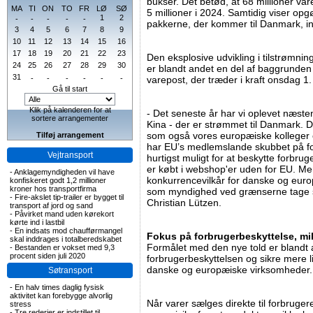
bukser. Det betød, at 68 millioner va
MA
TI
ON
TO
FR
LØ
SØ
5 millioner i 2024. Samtidig viser opg
1
2
-
-
-
-
-
pakkerne, der kommer til Danmark, in
3
4
5
6
7
8
9
10
11
12
13
14
15
16
17
18
19
20
21
22
23
Den eksplosive udvikling i tilstrømni
24
25
26
27
28
29
30
er blandt andet en del af baggrunden 
31
-
-
-
-
-
-
varepost, der træder i kraft onsdag 1. 
Gå til start
Klik på kalenderen for at
- Det seneste år har vi oplevet næste
sortere arrangementer
Kina - der er strømmet til Danmark. 
som også vores europæiske kolleger o
Tilføj arrangement
har EU’s medlemslande skubbet på for 
Vejtransport
hurtigst muligt for at beskytte forbr
er købt i webshop'er uden for EU. Men
-
Anklagemyndigheden vil have
konkurrencevilkår for danske og euro
konfiskeret godt 1,2 millioner
kroner hos transportfirma
som myndighed ved grænserne tage ser
-
Fire-akslet tip-trailer er bygget til
Christian Lützen.
transport af jord og sand
-
Påvirket mand uden kørekort
kørte ind i lastbil
-
En indsats mod chaufførmangel
Fokus på forbrugerbeskyttelse, mil
skal inddrages i totalberedskabet
Formålet med den nye told er blandt 
-
Bestanden er vokset med 9,3
procent siden juli 2020
forbrugerbeskyttelsen og sikre mere l
danske og europæiske virksomheder.
Søtransport
-
En halv times daglig fysisk
aktivitet kan forebygge alvorlig
Når varer sælges direkte til forbruger
stress
-
Tre rederier er indstillet til