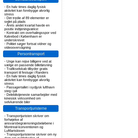
-
En halv times daglig fysisk
aktivitet kan forebygge alvorlig
stress
-
Det tredie af 89 elementer er
sejlet på plads
-
Årets andet kvartal havde en
positiv indtjeningvækst
-
Kontrakt om overhalingsspor ved
Kalvebod i København er
underskrevet
-
Politiet søger fortsat vidner og
videoovervågning
Persontransport
-
Unge kan rejse billigere ved at
vælge en passende billetløsning
-
Trafikselskab tilbyder gratis
transport til festuge i Randers
-
En halv times daglig fysisk
aktivitet kan forebygge alvorlig
stress
-
Passagertallet i sydjysk lufthavn
steg i juli
-
Delebilstjeneste samarbejder med
kinesisk virksomhed om
selvkørende biler
Transportjuristerne
-
Transportjuristen skriver om
forhøjelse af
ansvarsbegrænsningsbeløbene i
Montreal-konventionen og
Luftfartsloven
-
Transportjuristerne skriver om ny