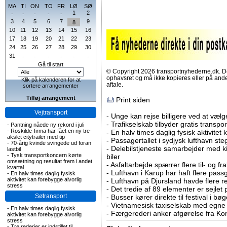
MA
TI
ON
TO
FR
LØ
SØ
1
2
-
-
-
-
-
3
4
5
6
7
9
8
10
11
12
13
14
15
16
17
18
19
20
21
22
23
24
25
26
27
28
29
30
31
-
-
-
-
-
-
Gå til start
© Copyright 2026 transportnyhederne.dk. Den
ophavsret og må ikke kopieres eller på an
Klik på kalenderen for at
aftale.
sortere arrangementer
Tilføj arrangement
Print siden
Vejtransport
-
Unge kan rejse billigere ved at vælg
-
Trafikselskab tilbyder gratis transpor
-
Pantning nåede ny rekord i juli
-
Roskilde-firma har fået en ny tre-
-
En halv times daglig fysisk aktivitet
akslet citytrailer med tip
-
Passagertallet i sydjysk lufthavn steg 
-
70-årig kvinde svingede ud foran
-
Delebilstjeneste samarbejder med 
lastbil
-
Tysk transportkoncern kørte
biler
omsætning og resultat frem i andet
-
Asfaltarbejde spærrer flere til- og 
kvartal
-
Lufthavn i Karup har haft flere pass
-
En halv times daglig fysisk
aktivitet kan forebygge alvorlig
-
Lufthavn på Djursland havde flere r
stress
-
Det tredie af 89 elementer er sejlet 
Søtransport
-
Busser kører direkte til festival i 
-
Vietnamesisk taxiselskab med egne e
-
En halv times daglig fysisk
-
Færgerederi anker afgørelse fra Ko
aktivitet kan forebygge alvorlig
stress
-
Tre rederier er indstillet til