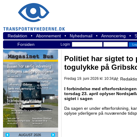
Redaktion
•
Abonnement
•
Nyhedsmail
•
Annoncering
•
S
Forsiden
Login
Politiet har sigtet to
togulykke på Gribs
Fredag 19. juni 2026 kl: 10:34
Af:
Redakti
I forbindelse med efterforskninge
torsdag 23. april oplyser Nordsjælla
sigtet i sagen
Da sagen er under efterforskning, kan 
oplyse yderligere på nuværende tidsp
AUGUST 2026