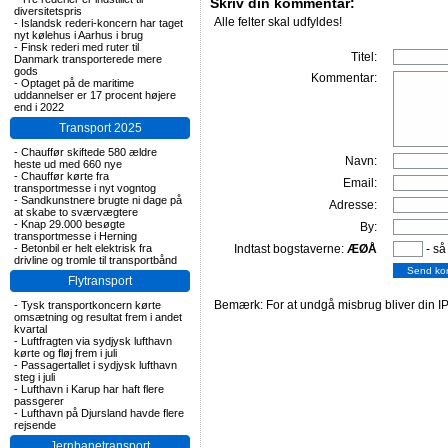
Skriv din kommentar:
diversitetspris
Alle felter skal udfyldes!
-
Islandsk rederi-koncern har taget
nyt kølehus i Aarhus i brug
-
Finsk rederi med ruter til
Titel:
Danmark transporterede mere
gods
Kommentar:
-
Optaget på de maritime
uddannelser er 17 procent højere
end i 2022
Transport 2025
-
Chauffør skiftede 580 ældre
Navn:
heste ud med 660 nye
-
Chauffør kørte fra
Email:
transportmesse i nyt vogntog
-
Sandkunstnere brugte ni dage på
Adresse:
at skabe to sværvægtere
-
Knap 29.000 besøgte
By:
transportmesse i Herning
-
Betonbil er helt elektrisk fra
Indtast bogstaverne:
ÆØÅ
- så
drivline og tromle til transportbånd
Flytransport
Bemærk: For at undgå misbrug bliver din IP
-
Tysk transportkoncern kørte
omsætning og resultat frem i andet
kvartal
-
Luftfragten via sydjysk lufthavn
kørte og fløj frem i juli
-
Passagertallet i sydjysk lufthavn
steg i juli
-
Lufthavn i Karup har haft flere
passgerer
-
Lufthavn på Djursland havde flere
rejsende
Jernbanetransport