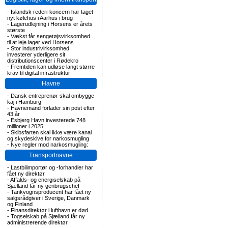
-
Islandsk rederi-koncern har taget
nyt kølehus i Aarhus i brug
-
Lagerudlejning i Horsens er årets
største
-
Vækst får sengetøjsvirksomhed
til at leje lager ved Horsens
-
Stor industrivirksomhed
investerer yderligere sit
distributionscenter i Rødekro
-
Fremtiden kan udløse langt større
krav til digital infrastruktur
Havne
-
Dansk entreprenør skal ombygge
kaj i Hamburg
-
Havnemand forlader sin post efter
43 år
-
Esbjerg Havn investerede 748
millioner i 2025
-
Skibsfarten skal ikke være kanal
og skydeskive for narkosmugling
-
Nye regler mod narkosmugling:
Transportnavne
-
Lastbilimportør og -forhandler har
fået ny direktør
-
Affalds- og energiselskab på
Sjælland får ny genbrugschef
-
Tankvognsproducent har fået ny
salgsrådgiver i Sverige, Danmark
og Finland
-
Finansdirektør i lufthavn er død
-
Togselskab på Sjælland får ny
administrerende direktør