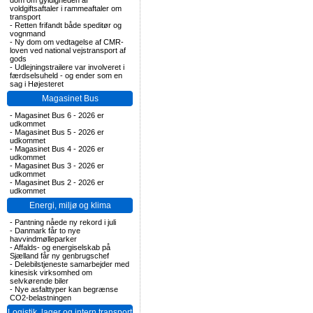
dom om gyldigheden af
voldgiftsaftaler i rammeaftaler om
transport
-
Retten frifandt både speditør og
vognmand
-
Ny dom om vedtagelse af CMR-
loven ved national vejstransport af
gods
-
Udlejningstrailere var involveret i
færdselsuheld - og ender som en
sag i Højesteret
Magasinet Bus
-
Magasinet Bus 6 - 2026 er
udkommet
-
Magasinet Bus 5 - 2026 er
udkommet
-
Magasinet Bus 4 - 2026 er
udkommet
-
Magasinet Bus 3 - 2026 er
udkommet
-
Magasinet Bus 2 - 2026 er
udkommet
Energi, miljø og klima
-
Pantning nåede ny rekord i juli
-
Danmark får to nye
havvindmølleparker
-
Affalds- og energiselskab på
Sjælland får ny genbrugschef
-
Delebilstjeneste samarbejder med
kinesisk virksomhed om
selvkørende biler
-
Nye asfalttyper kan begrænse
CO2-belastningen
Logistik, lager og intern transport