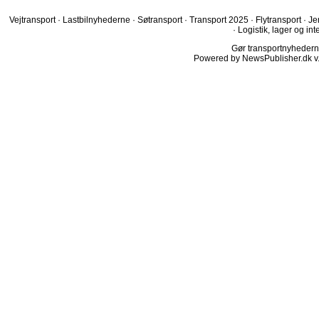
Vejtransport
·
Lastbilnyhederne
·
Søtransport
·
Transport 2025
·
Flytransport
·
Je
·
Logistik, lager og int
Gør transportnyhederne.
Powered by NewsPublisher.dk v