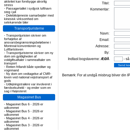
aktivitet kan forebygge alvorlig
Titel:
stress
-
Passagertallet i sydjysk lufthavn
Kommentar:
steg i juli
-
Delebilstjeneste samarbejder med
kinesisk virksomhed om
selvkørende biler
Transportjuristerne
Navn:
-
Transportjuristen skriver om
forhøjelse af
Email:
ansvarsbegrænsningsbeløbene i
Montreal-konventionen og
Adresse:
Luftfartsloven
By:
-
Transportjuristerne skriver om ny
dom om gyldigheden af
Indtast bogstaverne:
ÆØÅ
- så
voldgiftsaftaler i rammeaftaler om
transport
-
Retten frifandt både speditør og
vognmand
-
Ny dom om vedtagelse af CMR-
Bemærk: For at undgå misbrug bliver din IP
loven ved national vejstransport af
gods
-
Udlejningstrailere var involveret i
færdselsuheld - og ender som en
sag i Højesteret
Magasinet Bus
-
Magasinet Bus 6 - 2026 er
udkommet
-
Magasinet Bus 5 - 2026 er
udkommet
-
Magasinet Bus 4 - 2026 er
udkommet
-
Magasinet Bus 3 - 2026 er
udkommet