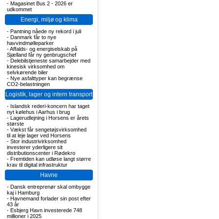
-
Magasinet Bus 2 - 2026 er
udkommet
Energi, miljø og klima
-
Pantning nåede ny rekord i juli
-
Danmark får to nye
havvindmølleparker
-
Affalds- og energiselskab på
Sjælland får ny genbrugschef
-
Delebilstjeneste samarbejder med
kinesisk virksomhed om
selvkørende biler
-
Nye asfalttyper kan begrænse
CO2-belastningen
Logistik, lager og intern transport
-
Islandsk rederi-koncern har taget
nyt kølehus i Aarhus i brug
-
Lagerudlejning i Horsens er årets
største
-
Vækst får sengetøjsvirksomhed
til at leje lager ved Horsens
-
Stor industrivirksomhed
investerer yderligere sit
distributionscenter i Rødekro
-
Fremtiden kan udløse langt større
krav til digital infrastruktur
Havne
-
Dansk entreprenør skal ombygge
kaj i Hamburg
-
Havnemand forlader sin post efter
43 år
-
Esbjerg Havn investerede 748
millioner i 2025