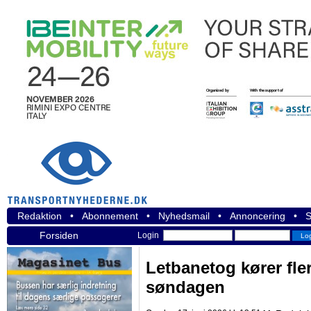
Redaktion
•
Abonnement
•
Nyhedsmail
•
Annoncering
•
S
Forsiden
Login
Letbanetog kører fl
søndagen