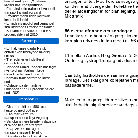
arrangementer. Med flere søndagsafga
konfiskeret godt 1,2 millioner
kroner hos transportfirma
kunderne at tilvælge den kollektive tr
-
Fire-akslet tip-trailer er bygget til
der er afdelingschef for planlægning, 
transport af jord og sand
Midttrafik.
-
Påvirket mand uden kørekort
kørte ind i lastbil
-
En indsats mod chaufførmangel
skal inddrages i totalberedskabet
56 ekstra afgange om søndagen
-
Bestanden er vokset med 9,3
procent siden juli 2020
I dag kører Letbanen én gang i tim
køreplan udvides driften med i alt 5
Søtransport
-
En halv times daglig fysisk
aktivitet kan forebygge alvorlig
L1 mellem Aarhus H og Grenaa får 3
stress
-
Tre rederier er indstillet til
Odder og Lystrup/Lisbjerg udvides m
diversitetspris
-
Islandsk rederi-koncern har taget
nyt kølehus i Aarhus i brug
-
Finsk rederi med ruter til
Samtidig fastholdes de samme afgan
Danmark transporterede mere
lørdage. Det skal gøre køreplanen me
gods
passagererne.
-
Optaget på de maritime
uddannelser er 17 procent højere
end i 2022
Transport 2025
Målet er, at afgangstiderne bliver ne
skal forholde sig til særlige søndagst
-
Chauffør skiftede 580 ældre
heste ud med 660 nye
-
Chauffør kørte fra
transportmesse i nyt vogntog
-
Sandkunstnere brugte ni dage på
at skabe to sværvægtere
-
Knap 29.000 besøgte
transportmesse i Herning
-
Betonbil er helt elektrisk fra