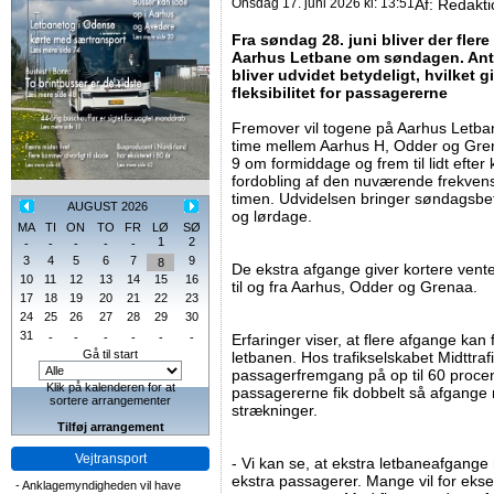
Onsdag 17. juni 2026 kl: 13:51
Af:
Redakti
Fra søndag 28. juni bliver der fler
Aarhus Letbane om søndagen. Anta
bliver udvidet betydeligt, hvilket g
fleksibilitet for passagererne
Fremover vil togene på Aarhus Letb
time mellem Aarhus H, Odder og Grena
9 om formiddage og frem til lidt efte
fordobling af den nuværende frekvens
timen. Udvidelsen bringer søndagsb
AUGUST 2026
og lørdage.
MA
TI
ON
TO
FR
LØ
SØ
1
2
-
-
-
-
-
3
4
5
6
7
9
8
De ekstra afgange giver kortere ven
10
11
12
13
14
15
16
til og fra Aarhus, Odder og Grenaa.
17
18
19
20
21
22
23
24
25
26
27
28
29
30
31
-
-
-
-
-
-
Erfaringer viser, at flere afgange kan 
Gå til start
letbanen. Hos trafikselskabet Midttra
passagerfremgang på op til 60 procen
Klik på kalenderen for at
passagererne fik dobbelt så afgange
sortere arrangementer
strækninger.
Tilføj arrangement
Vejtransport
- Vi kan se, at ekstra letbaneafgange 
ekstra passagerer. Mange vil for eksem
-
Anklagemyndigheden vil have