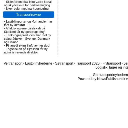
-
Skibsfarten skal ikke være kanal
og skydeskive for narkosmugling
-
Nye regler mod narkosmugling:
Transportnavne
-
Lastbilimportør og -forhandler har
fået ny direktør
-
Affalds- og energiselskab på
Sjælland får ny genbrugschef
-
Tankvognsproducent har fået ny
salgsrådgiver i Sverige, Danmark
og Finland
-
Finansdirektør i lufthavn er død
-
Togselskab på Sjælland får ny
administrerende direktør
Vejtransport
·
Lastbilnyhederne
·
Søtransport
·
Transport 2025
·
Flytransport
·
Je
·
Logistik, lager og int
Gør transportnyhederne.
Powered by NewsPublisher.dk v