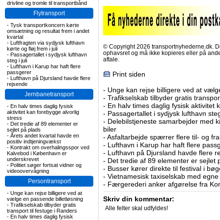
drivline og tromle til transportbånd
Flytransport
-
Tysk transportkoncern kørte
omsætning og resultat frem i andet
kvartal
-
Luftfragten via sydjysk lufthavn
© Copyright 2026 transportnyhederne.dk. Den
kørte og fløj frem i juli
ophavsret og må ikke kopieres eller på an
-
Passagertallet i sydjysk lufthavn
aftale.
steg i juli
-
Lufthavn i Karup har haft flere
passgerer
Print siden
-
Lufthavn på Djursland havde flere
rejsende
-
Unge kan rejse billigere ved at vælg
Jernbanetransport
-
Trafikselskab tilbyder gratis transpor
-
En halv times daglig fysisk aktivitet
-
En halv times daglig fysisk
aktivitet kan forebygge alvorlig
-
Passagertallet i sydjysk lufthavn steg 
stress
-
Delebilstjeneste samarbejder med 
-
Det tredie af 89 elementer er
biler
sejlet på plads
-
Årets andet kvartal havde en
-
Asfaltarbejde spærrer flere til- og 
positiv indtjeningvækst
-
Lufthavn i Karup har haft flere pass
-
Kontrakt om overhalingsspor ved
-
Lufthavn på Djursland havde flere r
Kalvebod i København er
underskrevet
-
Det tredie af 89 elementer er sejlet 
-
Politiet søger fortsat vidner og
-
Busser kører direkte til festival i 
videoovervågning
-
Vietnamesisk taxiselskab med egne e
Persontransport
-
Færgerederi anker afgørelse fra Ko
-
Unge kan rejse billigere ved at
Skriv din kommentar:
vælge en passende billetløsning
-
Trafikselskab tilbyder gratis
Alle felter skal udfyldes!
transport til festuge i Randers
-
En halv times daglig fysisk