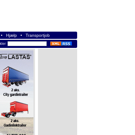
•
Hjælp
•
Transportjob
ikler