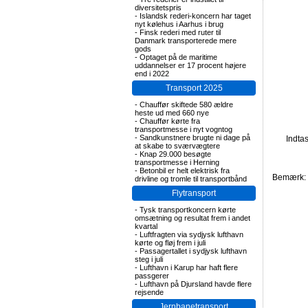
diversitetspris
-
Islandsk rederi-koncern har taget
nyt kølehus i Aarhus i brug
-
Finsk rederi med ruter til
Danmark transporterede mere
gods
-
Optaget på de maritime
uddannelser er 17 procent højere
end i 2022
Transport 2025
-
Chauffør skiftede 580 ældre
heste ud med 660 nye
-
Chauffør kørte fra
transportmesse i nyt vogntog
-
Sandkunstnere brugte ni dage på
Indta
at skabe to sværvægtere
-
Knap 29.000 besøgte
transportmesse i Herning
-
Betonbil er helt elektrisk fra
Bemærk: F
drivline og tromle til transportbånd
Flytransport
-
Tysk transportkoncern kørte
omsætning og resultat frem i andet
kvartal
-
Luftfragten via sydjysk lufthavn
kørte og fløj frem i juli
-
Passagertallet i sydjysk lufthavn
steg i juli
-
Lufthavn i Karup har haft flere
passgerer
-
Lufthavn på Djursland havde flere
rejsende
Jernbanetransport