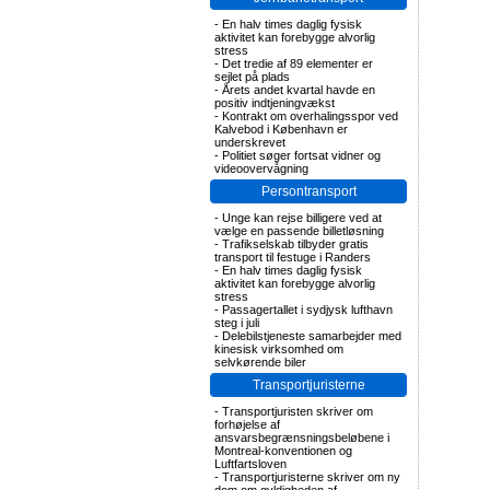
-
En halv times daglig fysisk
aktivitet kan forebygge alvorlig
stress
-
Det tredie af 89 elementer er
sejlet på plads
-
Årets andet kvartal havde en
positiv indtjeningvækst
-
Kontrakt om overhalingsspor ved
Kalvebod i København er
underskrevet
-
Politiet søger fortsat vidner og
videoovervågning
Persontransport
-
Unge kan rejse billigere ved at
vælge en passende billetløsning
-
Trafikselskab tilbyder gratis
transport til festuge i Randers
-
En halv times daglig fysisk
aktivitet kan forebygge alvorlig
stress
-
Passagertallet i sydjysk lufthavn
steg i juli
-
Delebilstjeneste samarbejder med
kinesisk virksomhed om
selvkørende biler
Transportjuristerne
-
Transportjuristen skriver om
forhøjelse af
ansvarsbegrænsningsbeløbene i
Montreal-konventionen og
Luftfartsloven
-
Transportjuristerne skriver om ny