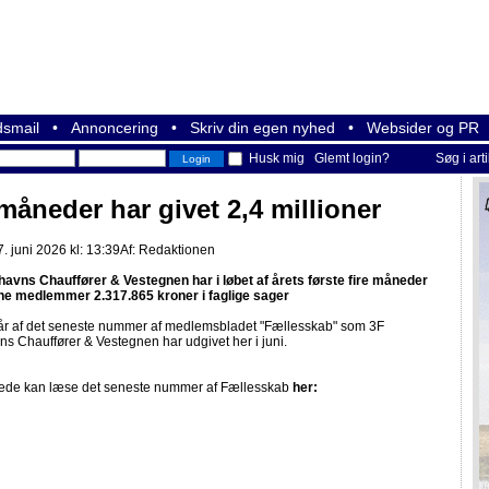
smail
•
Annoncering
•
Skriv din egen nyhed
•
Websider og PR
Husk mig
Glemt login?
Søg i art
 måneder har givet 2,4 millioner
 juni 2026 kl: 13:39
Af:
Redaktionen
avns Chauffører & Vestegnen har i løbet af årets første fire måneder
ine medlemmer 2.317.865 kroner i faglige sager
år af det seneste nummer af medlemsbladet "Fællesskab" som 3F
 Chauffører & Vestegnen har udgivet her i juni.
rede kan læse det seneste nummer af Fællesskab
her: