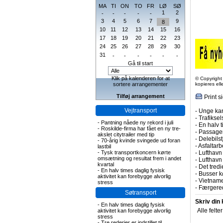
MA
TI
ON
TO
FR
LØ
SØ
1
2
-
-
-
-
-
3
4
5
6
7
9
8
10
11
12
13
14
15
16
17
18
19
20
21
22
23
24
25
26
27
28
29
30
31
-
-
-
-
-
-
Gå til start
Klik på kalenderen for at
© Copyright
sortere arrangementer
kopieres el
Tilføj arrangement
Print s
Vejtransport
-
Unge kan
-
Trafiksel
-
Pantning nåede ny rekord i juli
-
En halv t
-
Roskilde-firma har fået en ny tre-
-
Passagert
akslet citytrailer med tip
-
Delebils
-
70-årig kvinde svingede ud foran
-
Asfaltarb
lastbil
-
Tysk transportkoncern kørte
-
Lufthavn 
omsætning og resultat frem i andet
-
Lufthavn
kvartal
-
Det tredi
-
En halv times daglig fysisk
-
Busser kø
aktivitet kan forebygge alvorlig
-
Vietname
stress
-
Færgered
Søtransport
Skriv din
-
En halv times daglig fysisk
Alle felte
aktivitet kan forebygge alvorlig
stress
-
Tre rederier er indstillet til