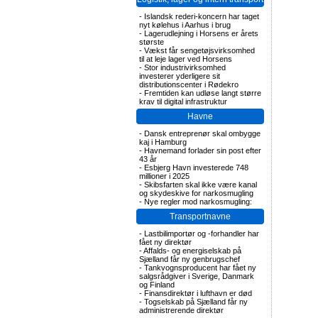
-
Islandsk rederi-koncern har taget
nyt kølehus i Aarhus i brug
-
Lagerudlejning i Horsens er årets
største
-
Vækst får sengetøjsvirksomhed
til at leje lager ved Horsens
-
Stor industrivirksomhed
investerer yderligere sit
distributionscenter i Rødekro
-
Fremtiden kan udløse langt større
krav til digital infrastruktur
Havne
-
Dansk entreprenør skal ombygge
kaj i Hamburg
-
Havnemand forlader sin post efter
43 år
-
Esbjerg Havn investerede 748
millioner i 2025
-
Skibsfarten skal ikke være kanal
og skydeskive for narkosmugling
-
Nye regler mod narkosmugling:
Transportnavne
-
Lastbilimportør og -forhandler har
fået ny direktør
-
Affalds- og energiselskab på
Sjælland får ny genbrugschef
-
Tankvognsproducent har fået ny
salgsrådgiver i Sverige, Danmark
og Finland
-
Finansdirektør i lufthavn er død
-
Togselskab på Sjælland får ny
administrerende direktør