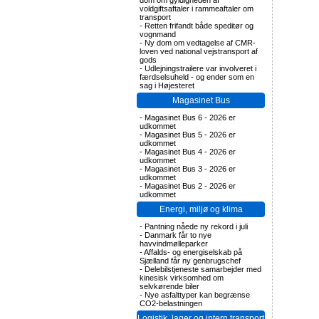
dom om gyldigheden af
voldgiftsaftaler i rammeaftaler om
transport
-
Retten frifandt både speditør og
vognmand
-
Ny dom om vedtagelse af CMR-
loven ved national vejstransport af
gods
-
Udlejningstrailere var involveret i
færdselsuheld - og ender som en
sag i Højesteret
Magasinet Bus
-
Magasinet Bus 6 - 2026 er
udkommet
-
Magasinet Bus 5 - 2026 er
udkommet
-
Magasinet Bus 4 - 2026 er
udkommet
-
Magasinet Bus 3 - 2026 er
udkommet
-
Magasinet Bus 2 - 2026 er
udkommet
Energi, miljø og klima
-
Pantning nåede ny rekord i juli
-
Danmark får to nye
havvindmølleparker
-
Affalds- og energiselskab på
Sjælland får ny genbrugschef
-
Delebilstjeneste samarbejder med
kinesisk virksomhed om
selvkørende biler
-
Nye asfalttyper kan begrænse
CO2-belastningen
Logistik, lager og intern transport