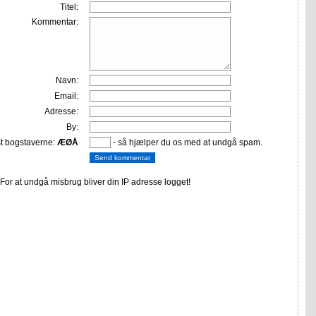
Titel:
Kommentar:
Navn:
Email:
Adresse:
By:
st bogstaverne:
ÆØÅ
- så hjælper du os med at undgå spam.
or at undgå misbrug bliver din IP adresse logget!