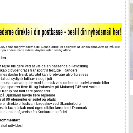
 2026 transportnyhederne.dk. Denne artikel er beskyttet af lov om ophavsret og må ikke
ler på anden måde videreudnyttes uden særlig aftale.
iden
 rejse billigere ved at vælge en passende billetløsning
skab tilbyder gratis transport til festuge i Randers
imes daglig fysisk aktivitet kan forebygge alvorlig stress
allet i sydjysk lufthavn steg i juli
tjeneste samarbejder med kinesisk virksomhed om selvkørende biler
ejde spærrer flere til- og frakørsler på Motorvej E45 ved Aarhus
i Karup har haft flere passgerer
 på Djursland havde flere rejsende
e af 89 elementer er sejlet på plads
rer direkte til festival i bøgeskov ved Skanderborg
sisk taxiselskab med egne elbiler kører ind i Danmark
eri anker afgørelse fra Konkurrencerådet
 kommentar:
r skal udfyldes!