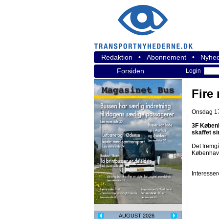
Redaktion
•
Abonnement
•
Nyhed
Forsiden
Login
Fire
Onsdag 17.
3F Københ
skaffet s
Det fremg
Københavns
Interesse
AUGUST 2026