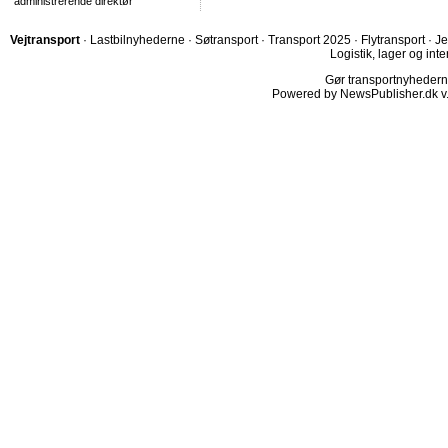
administrerende direktør
Vejtransport
·
Lastbilnyhederne
·
Søtransport
·
Transport 2025
·
Flytransport
·
Je
Logistik, lager og inte
Gør transportnyhederne.
Powered by NewsPublisher.dk v