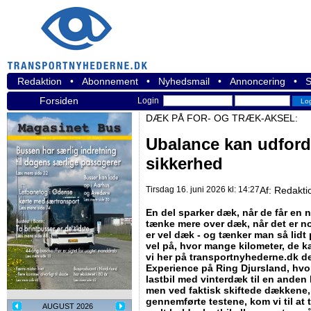
Redaktion
•
Abonnement
•
Nyhedsmail
•
Annoncering
•
S
Forsiden
Login
DÆK PÅ FOR- OG TRÆK-AKSEL:
Ubalance kan udfordr
sikkerhed
Tirsdag 16. juni 2026 kl: 14:27
Af:
Redakti
En del sparker dæk, når de får en n
tænke mere over dæk, når det er n
er vel dæk - og tænker man så lidt 
vel på, hvor mange kilometer, de ka
vi her på transportnyhederne.dk de
Experience på Ring Djursland, hvor
lastbil med vinterdæk til en ande
men ved faktisk skiftede dækkene, 
gennemførte testene, kom vi til at 
AUGUST 2026