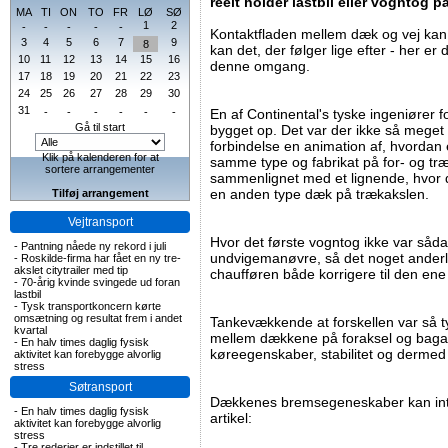
reelt holder lastbil eller vogntog p
MA
TI
ON
TO
FR
LØ
SØ
1
2
-
-
-
-
-
Kontaktfladen mellem dæk og vej kan
3
4
5
6
7
9
8
kan det, der følger lige efter - her er 
10
11
12
13
14
15
16
denne omgang.
17
18
19
20
21
22
23
24
25
26
27
28
29
30
31
-
-
-
-
-
-
En af Continental's tyske ingeniører f
Gå til start
bygget op. Det var der ikke så meget 
forbindelse en animation af, hvorda
Klik på kalenderen for at
samme type og fabrikat på for- og træ
sortere arrangementer
sammenlignet med et lignende, hvor 
en anden type dæk på trækakslen.
Tilføj arrangement
Vejtransport
Hvor det første vogntog ikke var såda
-
Pantning nåede ny rekord i juli
undvigemanøvre, så det noget anderl
-
Roskilde-firma har fået en ny tre-
akslet citytrailer med tip
chaufføren både korrigere til den ene
-
70-årig kvinde svingede ud foran
lastbil
-
Tysk transportkoncern kørte
omsætning og resultat frem i andet
Tankevækkende at forskellen var så tyd
kvartal
mellem dækkene på foraksel og bagak
-
En halv times daglig fysisk
køreegenskaber, stabilitet og dermed
aktivitet kan forebygge alvorlig
stress
Søtransport
Dækkenes bremsegeneskaber kan int
-
En halv times daglig fysisk
artikel:
aktivitet kan forebygge alvorlig
stress
-
Tre rederier er indstillet til