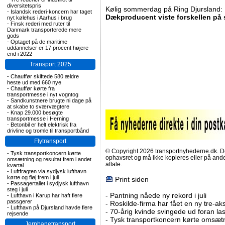
diversitetspris
Kølig sommerdag på Ring Djursland:
-
Islandsk rederi-koncern har taget
Dækproducent viste forskellen på
nyt kølehus i Aarhus i brug
-
Finsk rederi med ruter til
Danmark transporterede mere
gods
-
Optaget på de maritime
uddannelser er 17 procent højere
end i 2022
Transport 2025
-
Chauffør skiftede 580 ældre
heste ud med 660 nye
-
Chauffør kørte fra
transportmesse i nyt vogntog
-
Sandkunstnere brugte ni dage på
at skabe to sværvægtere
-
Knap 29.000 besøgte
transportmesse i Herning
-
Betonbil er helt elektrisk fra
drivline og tromle til transportbånd
Flytransport
© Copyright 2026 transportnyhederne.dk. Den
-
Tysk transportkoncern kørte
ophavsret og må ikke kopieres eller på an
omsætning og resultat frem i andet
aftale.
kvartal
-
Luftfragten via sydjysk lufthavn
kørte og fløj frem i juli
Print siden
-
Passagertallet i sydjysk lufthavn
steg i juli
-
Pantning nåede ny rekord i juli
-
Lufthavn i Karup har haft flere
passgerer
-
Roskilde-firma har fået en ny tre-aksl
-
Lufthavn på Djursland havde flere
-
70-årig kvinde svingede ud foran las
rejsende
-
Tysk transportkoncern kørte omsætni
Jernbanetransport