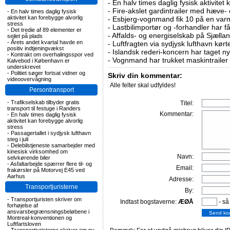
-
En halv times daglig fysisk aktivitet
-
Fire-akslet gardintrailer med hæve-
-
En halv times daglig fysisk
aktivitet kan forebygge alvorlig
-
Esbjerg-vognmand fik 10 på en va
stress
-
Lastbilimportør og -forhandler har få
-
Det tredie af 89 elementer er
-
Affalds- og energiselskab på Sjælla
sejlet på plads
-
Årets andet kvartal havde en
-
Luftfragten via sydjysk lufthavn kørte 
positiv indtjeningvækst
-
Islandsk rederi-koncern har taget ny
-
Kontrakt om overhalingsspor ved
-
Vognmand har trukket maskintrailer 
Kalvebod i København er
underskrevet
-
Politiet søger fortsat vidner og
Skriv din kommentar:
videoovervågning
Alle felter skal udfyldes!
Persontransport
-
Trafikselskab tilbyder gratis
Titel:
transport til festuge i Randers
Kommentar:
-
En halv times daglig fysisk
aktivitet kan forebygge alvorlig
stress
-
Passagertallet i sydjysk lufthavn
steg i juli
-
Delebilstjeneste samarbejder med
kinesisk virksomhed om
Navn:
selvkørende biler
-
Asfaltarbejde spærrer flere til- og
Email:
frakørsler på Motorvej E45 ved
Aarhus
Adresse:
Transportjuristerne
By:
-
Transportjuristen skriver om
Indtast bogstaverne:
ÆØÅ
- så
forhøjelse af
ansvarsbegrænsningsbeløbene i
Montreal-konventionen og
Luftfartsloven