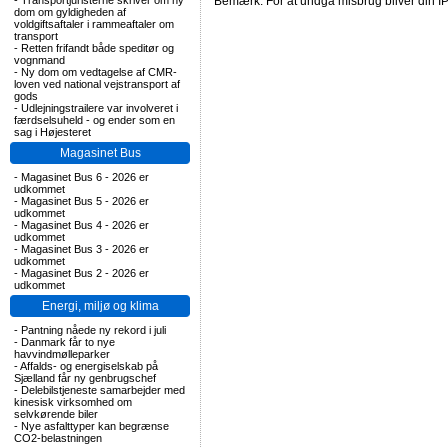
-
Transportjuristerne skriver om ny
Bemærk: For at undgå misbrug bliver din IP
dom om gyldigheden af
voldgiftsaftaler i rammeaftaler om
transport
-
Retten frifandt både speditør og
vognmand
-
Ny dom om vedtagelse af CMR-
loven ved national vejstransport af
gods
-
Udlejningstrailere var involveret i
færdselsuheld - og ender som en
sag i Højesteret
Magasinet Bus
-
Magasinet Bus 6 - 2026 er
udkommet
-
Magasinet Bus 5 - 2026 er
udkommet
-
Magasinet Bus 4 - 2026 er
udkommet
-
Magasinet Bus 3 - 2026 er
udkommet
-
Magasinet Bus 2 - 2026 er
udkommet
Energi, miljø og klima
-
Pantning nåede ny rekord i juli
-
Danmark får to nye
havvindmølleparker
-
Affalds- og energiselskab på
Sjælland får ny genbrugschef
-
Delebilstjeneste samarbejder med
kinesisk virksomhed om
selvkørende biler
-
Nye asfalttyper kan begrænse
CO2-belastningen