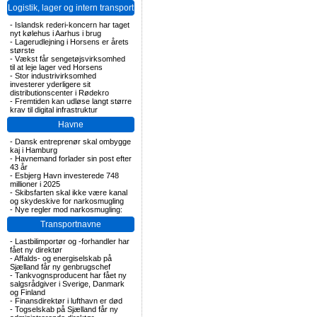
Logistik, lager og intern transport
-
Islandsk rederi-koncern har taget
nyt kølehus i Aarhus i brug
-
Lagerudlejning i Horsens er årets
største
-
Vækst får sengetøjsvirksomhed
til at leje lager ved Horsens
-
Stor industrivirksomhed
investerer yderligere sit
distributionscenter i Rødekro
-
Fremtiden kan udløse langt større
krav til digital infrastruktur
Havne
-
Dansk entreprenør skal ombygge
kaj i Hamburg
-
Havnemand forlader sin post efter
43 år
-
Esbjerg Havn investerede 748
millioner i 2025
-
Skibsfarten skal ikke være kanal
og skydeskive for narkosmugling
-
Nye regler mod narkosmugling:
Transportnavne
-
Lastbilimportør og -forhandler har
fået ny direktør
-
Affalds- og energiselskab på
Sjælland får ny genbrugschef
-
Tankvognsproducent har fået ny
salgsrådgiver i Sverige, Danmark
og Finland
-
Finansdirektør i lufthavn er død
-
Togselskab på Sjælland får ny