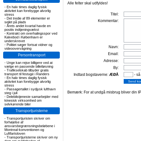
Alle felter skal udfyldes!
-
En halv times daglig fysisk
aktivitet kan forebygge alvorlig
Titel:
stress
-
Det tredie af 89 elementer er
Kommentar:
sejlet på plads
-
Årets andet kvartal havde en
positiv indtjeningvækst
-
Kontrakt om overhalingsspor ved
Kalvebod i København er
underskrevet
-
Politiet søger fortsat vidner og
Navn:
videoovervågning
Email:
Persontransport
Adresse:
-
Unge kan rejse billigere ved at
vælge en passende billetløsning
By:
-
Trafikselskab tilbyder gratis
transport til festuge i Randers
Indtast bogstaverne:
ÆØÅ
- så
-
En halv times daglig fysisk
aktivitet kan forebygge alvorlig
stress
-
Passagertallet i sydjysk lufthavn
Bemærk: For at undgå misbrug bliver din IP
steg i juli
-
Delebilstjeneste samarbejder med
kinesisk virksomhed om
selvkørende biler
Transportjuristerne
-
Transportjuristen skriver om
forhøjelse af
ansvarsbegrænsningsbeløbene i
Montreal-konventionen og
Luftfartsloven
-
Transportjuristerne skriver om ny