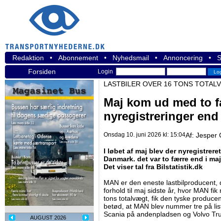
Redaktion
•
Abonnement
•
Nyhedsmail
•
Annoncering
•
S
Forsiden
Login
LASTBILER OVER 16 TONS TOTAL
Maj kom ud med to f
nyregistreringer end 
Onsdag 10. juni 2026 kl: 15:04
Af:
Jesper 
I løbet af maj blev der nyregistrere
Danmark. det var to færre end i maj 
Det viser tal fra Bilstatistik.dk
MAN er den eneste lastbilproducent, d
forhold til maj sidste år, hvor MAN fik 
tons totalvægt, fik den tyske producent
betød, at MAN blev nummer tre på li
Scania på andenpladsen og Volvo Tru
AUGUST 2026