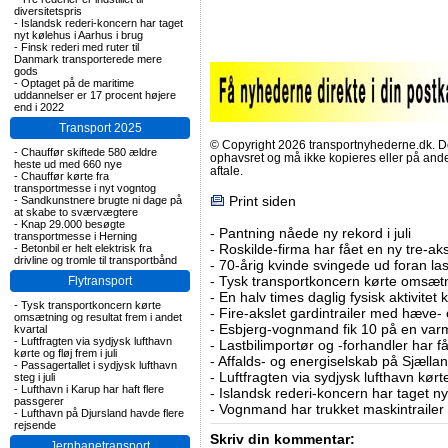
diversitetspris
-
Islandsk rederi-koncern har taget
nyt kølehus i Aarhus i brug
-
Finsk rederi med ruter til
Danmark transporterede mere
gods
-
Optaget på de maritime
uddannelser er 17 procent højere
end i 2022
Transport 2025
© Copyright 2026 transportnyhederne.dk. Den
-
Chauffør skiftede 580 ældre
ophavsret og må ikke kopieres eller på an
heste ud med 660 nye
aftale.
-
Chauffør kørte fra
transportmesse i nyt vogntog
Print siden
-
Sandkunstnere brugte ni dage på
at skabe to sværvægtere
-
Knap 29.000 besøgte
-
Pantning nåede ny rekord i juli
transportmesse i Herning
-
Roskilde-firma har fået en ny tre-aksl
-
Betonbil er helt elektrisk fra
drivline og tromle til transportbånd
-
70-årig kvinde svingede ud foran las
-
Tysk transportkoncern kørte omsætni
Flytransport
-
En halv times daglig fysisk aktivitet
-
Tysk transportkoncern kørte
-
Fire-akslet gardintrailer med hæve-
omsætning og resultat frem i andet
-
Esbjerg-vognmand fik 10 på en va
kvartal
-
Luftfragten via sydjysk lufthavn
-
Lastbilimportør og -forhandler har få
kørte og fløj frem i juli
-
Affalds- og energiselskab på Sjælla
-
Passagertallet i sydjysk lufthavn
-
Luftfragten via sydjysk lufthavn kørte 
steg i juli
-
Lufthavn i Karup har haft flere
-
Islandsk rederi-koncern har taget ny
passgerer
-
Vognmand har trukket maskintrailer 
-
Lufthavn på Djursland havde flere
rejsende
Skriv din kommentar:
Jernbanetransport