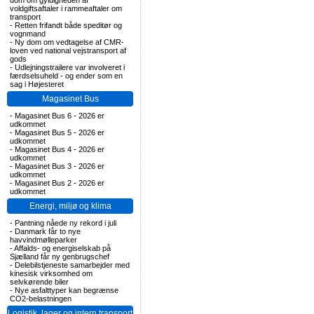
dom om gyldigheden af
voldgiftsaftaler i rammeaftaler om
transport
-
Retten frifandt både speditør og
vognmand
-
Ny dom om vedtagelse af CMR-
loven ved national vejstransport af
gods
-
Udlejningstrailere var involveret i
færdselsuheld - og ender som en
sag i Højesteret
Magasinet Bus
-
Magasinet Bus 6 - 2026 er
udkommet
-
Magasinet Bus 5 - 2026 er
udkommet
-
Magasinet Bus 4 - 2026 er
udkommet
-
Magasinet Bus 3 - 2026 er
udkommet
-
Magasinet Bus 2 - 2026 er
udkommet
Energi, miljø og klima
-
Pantning nåede ny rekord i juli
-
Danmark får to nye
havvindmølleparker
-
Affalds- og energiselskab på
Sjælland får ny genbrugschef
-
Delebilstjeneste samarbejder med
kinesisk virksomhed om
selvkørende biler
-
Nye asfalttyper kan begrænse
CO2-belastningen
Logistik, lager og intern transport