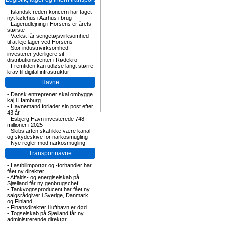
-
Islandsk rederi-koncern har taget
nyt kølehus i Aarhus i brug
-
Lagerudlejning i Horsens er årets
største
-
Vækst får sengetøjsvirksomhed
til at leje lager ved Horsens
-
Stor industrivirksomhed
investerer yderligere sit
distributionscenter i Rødekro
-
Fremtiden kan udløse langt større
krav til digital infrastruktur
Havne
-
Dansk entreprenør skal ombygge
kaj i Hamburg
-
Havnemand forlader sin post efter
43 år
-
Esbjerg Havn investerede 748
millioner i 2025
-
Skibsfarten skal ikke være kanal
og skydeskive for narkosmugling
-
Nye regler mod narkosmugling:
Transportnavne
-
Lastbilimportør og -forhandler har
fået ny direktør
-
Affalds- og energiselskab på
Sjælland får ny genbrugschef
-
Tankvognsproducent har fået ny
salgsrådgiver i Sverige, Danmark
og Finland
-
Finansdirektør i lufthavn er død
-
Togselskab på Sjælland får ny
administrerende direktør