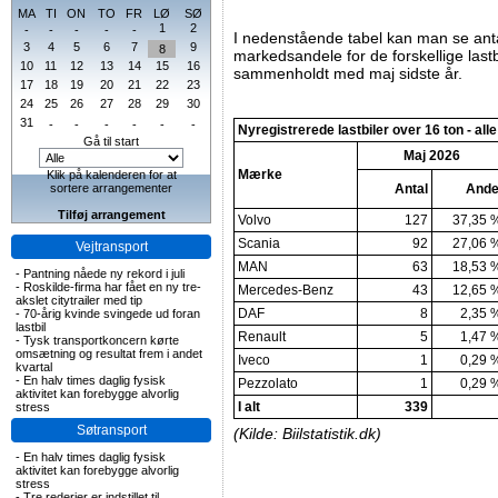
MA
TI
ON
TO
FR
LØ
SØ
1
2
-
-
-
-
-
I nedenstående tabel kan man se anta
3
4
5
6
7
9
8
markedsandele for de forskellige lastb
10
11
12
13
14
15
16
sammenholdt med maj sidste år.
17
18
19
20
21
22
23
24
25
26
27
28
29
30
31
-
-
-
-
-
-
Nyregistrerede lastbiler over 16 ton - alle
Gå til start
Maj 2026
Mærke
Klik på kalenderen for at
sortere arrangementer
Antal
Ande
Tilføj arrangement
Volvo
127
37,35 
Scania
92
27,06 
Vejtransport
MAN
63
18,53 
-
Pantning nåede ny rekord i juli
-
Roskilde-firma har fået en ny tre-
Mercedes-Benz
43
12,65 
akslet citytrailer med tip
DAF
8
2,35 
-
70-årig kvinde svingede ud foran
lastbil
Renault
5
1,47 
-
Tysk transportkoncern kørte
omsætning og resultat frem i andet
Iveco
1
0,29 
kvartal
-
En halv times daglig fysisk
Pezzolato
1
0,29 
aktivitet kan forebygge alvorlig
I alt
339
stress
Søtransport
(Kilde: Biilstatistik.dk)
-
En halv times daglig fysisk
aktivitet kan forebygge alvorlig
stress
-
Tre rederier er indstillet til