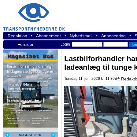
Redaktion
•
Abonnement
•
Nyhedsmail
•
Annoncering
•
S
Forsiden
Login
Lastbilforhandler ha
ladeanlæg til tunge 
Torsdag 11. juni 2026 kl: 11:30
Af:
Redakti
AUGUST 2026