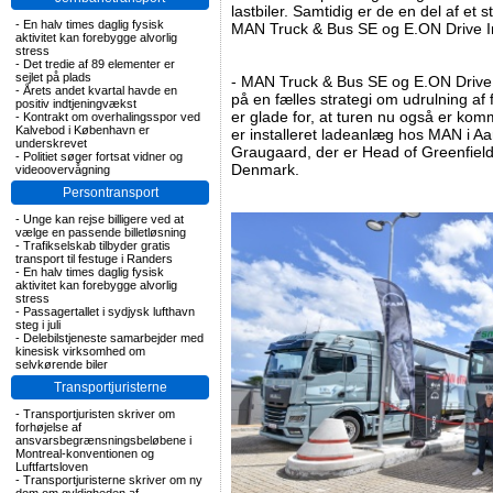
lastbiler. Samtidig er de en del af e
-
En halv times daglig fysisk
MAN Truck & Bus SE og E.ON Drive In
aktivitet kan forebygge alvorlig
stress
-
Det tredie af 89 elementer er
sejlet på plads
- MAN Truck & Bus SE og E.ON Drive 
-
Årets andet kvartal havde en
på en fælles strategi om udrulning af f
positiv indtjeningvækst
er glade for, at turen nu også er kom
-
Kontrakt om overhalingsspor ved
Kalvebod i København er
er installeret ladeanlæg hos MAN i A
underskrevet
Graugaard, der er Head of Greenfield
-
Politiet søger fortsat vidner og
Denmark.
videoovervågning
Persontransport
-
Unge kan rejse billigere ved at
vælge en passende billetløsning
-
Trafikselskab tilbyder gratis
transport til festuge i Randers
-
En halv times daglig fysisk
aktivitet kan forebygge alvorlig
stress
-
Passagertallet i sydjysk lufthavn
steg i juli
-
Delebilstjeneste samarbejder med
kinesisk virksomhed om
selvkørende biler
Transportjuristerne
-
Transportjuristen skriver om
forhøjelse af
ansvarsbegrænsningsbeløbene i
Montreal-konventionen og
Luftfartsloven
-
Transportjuristerne skriver om ny