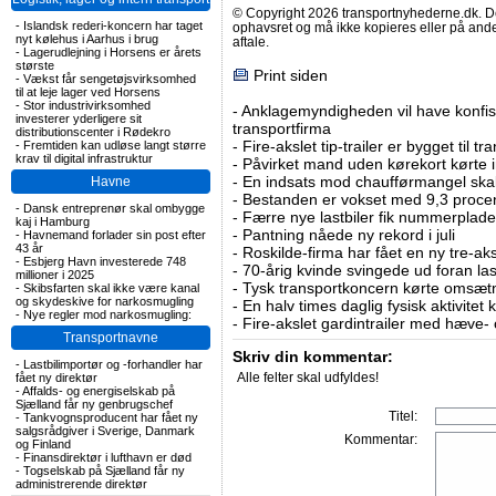
© Copyright 2026 transportnyhederne.dk. Den
-
Islandsk rederi-koncern har taget
ophavsret og må ikke kopieres eller på an
nyt kølehus i Aarhus i brug
aftale.
-
Lagerudlejning i Horsens er årets
største
Print siden
-
Vækst får sengetøjsvirksomhed
til at leje lager ved Horsens
-
Stor industrivirksomhed
-
Anklagemyndigheden vil have konfisk
investerer yderligere sit
transportfirma
distributionscenter i Rødekro
-
Fire-akslet tip-trailer er bygget til t
-
Fremtiden kan udløse langt større
krav til digital infrastruktur
-
Påvirket mand uden kørekort kørte in
-
En indsats mod chaufførmangel skal
Havne
-
Bestanden er vokset med 9,3 procent
-
Dansk entreprenør skal ombygge
-
Færre nye lastbiler fik nummerplader 
kaj i Hamburg
-
Pantning nåede ny rekord i juli
-
Havnemand forlader sin post efter
43 år
-
Roskilde-firma har fået en ny tre-aksl
-
Esbjerg Havn investerede 748
-
70-årig kvinde svingede ud foran las
millioner i 2025
-
Tysk transportkoncern kørte omsætni
-
Skibsfarten skal ikke være kanal
og skydeskive for narkosmugling
-
En halv times daglig fysisk aktivitet
-
Nye regler mod narkosmugling:
-
Fire-akslet gardintrailer med hæve-
Transportnavne
Skriv din kommentar:
-
Lastbilimportør og -forhandler har
Alle felter skal udfyldes!
fået ny direktør
-
Affalds- og energiselskab på
Sjælland får ny genbrugschef
Titel:
-
Tankvognsproducent har fået ny
salgsrådgiver i Sverige, Danmark
Kommentar:
og Finland
-
Finansdirektør i lufthavn er død
-
Togselskab på Sjælland får ny
administrerende direktør