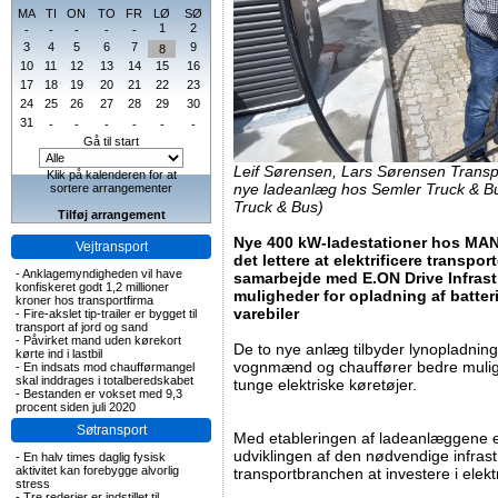
MA
TI
ON
TO
FR
LØ
SØ
1
2
-
-
-
-
-
3
4
5
6
7
9
8
10
11
12
13
14
15
16
17
18
19
20
21
22
23
24
25
26
27
28
29
30
31
-
-
-
-
-
-
Gå til start
Leif Sørensen, Lars Sørensen Transpor
Klik på kalenderen for at
nye ladeanlæg hos Semler Truck & Bus
sortere arrangementer
Truck & Bus)
Tilføj arrangement
Nye 400 kW-ladestationer hos MAN
Vejtransport
det lettere at elektrificere transpo
-
Anklagemyndigheden vil have
samarbejde med E.ON Drive Infrast
konfiskeret godt 1,2 millioner
muligheder for opladning af batteri
kroner hos transportfirma
varebiler
-
Fire-akslet tip-trailer er bygget til
transport af jord og sand
-
Påvirket mand uden kørekort
De to nye anlæg tilbyder lynopladning 
kørte ind i lastbil
vognmænd og chauffører bedre mulighe
-
En indsats mod chaufførmangel
skal inddrages i totalberedskabet
tunge elektriske køretøjer.
-
Bestanden er vokset med 9,3
procent siden juli 2020
Søtransport
Med etableringen af ladeanlæggene er
udviklingen af den nødvendige infrastr
-
En halv times daglig fysisk
aktivitet kan forebygge alvorlig
transportbranchen at investere i elekt
stress
-
Tre rederier er indstillet til