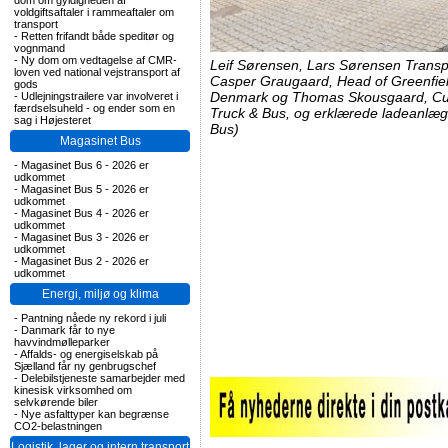
dom om gyldigheden af
voldgiftsaftaler i rammeaftaler om
transport
-
Retten frifandt både speditør og
vognmand
-
Ny dom om vedtagelse af CMR-
Leif Sørensen, Lars Sørensen Trans
loven ved national vejstransport af
Casper Graugaard, Head of Greenfield
gods
Denmark og Thomas Skousgaard, Cust
-
Udlejningstrailere var involveret i
færdselsuheld - og ender som en
Truck & Bus, og erklærede ladeanlægg
sag i Højesteret
Bus)
Magasinet Bus
-
Magasinet Bus 6 - 2026 er
udkommet
-
Magasinet Bus 5 - 2026 er
udkommet
-
Magasinet Bus 4 - 2026 er
udkommet
-
Magasinet Bus 3 - 2026 er
udkommet
-
Magasinet Bus 2 - 2026 er
udkommet
Energi, miljø og klima
-
Pantning nåede ny rekord i juli
-
Danmark får to nye
havvindmølleparker
-
Affalds- og energiselskab på
Sjælland får ny genbrugschef
-
Delebilstjeneste samarbejder med
kinesisk virksomhed om
selvkørende biler
-
Nye asfalttyper kan begrænse
CO2-belastningen
Logistik, lager og intern transport