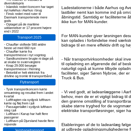
diversitetspris
-
Islandsk rederi-koncern har taget
Ladestationerne i både Aarhus og Av
nyt kølehus i Aarhus i brug
lastbiler nemt kan komme ind på omr
-
Finsk rederi med ruter til
åbningstid. Samtidig er faciliteterne å
Danmark transporterede mere
gods
ikke kun for MAN-kunder.
-
Optaget på de maritime
uddannelser er 17 procent højere
end i 2022
For MAN-kunder giver løsningen desud
Transport 2025
kan oplades i forbindelse med værkst
-
Chauffør skiftede 580 ældre
bidrage til en mere effektiv drift og h
heste ud med 660 nye
-
Chauffør kørte fra
transportmesse i nyt vogntog
-
Sandkunstnere brugte ni dage på
- Når transportvirksomheder skal inves
at skabe to sværvægtere
til opladning en afgørende del af besl
-
Knap 29.000 besøgte
naturligt også at kunne tilbyde opla
transportmesse i Herning
-
Betonbil er helt elektrisk fra
faciliteter, siger Søren Nybroe, der e
drivline og tromle til transportbånd
Truck & Bus.
Flytransport
-
Tysk transportkoncern kørte
- Vi ved godt, at ladeanlæggene i Aar
omsætning og resultat frem i andet
behov, men de er et vigtigt bidrag til 
kvartal
-
Luftfragten via sydjysk lufthavn
den grønne omstilling af transportbra
kørte og fløj frem i juli
skabe større tryghed for de vognmænd
-
Passagertallet i sydjysk lufthavn
elektriske transportløsninger, siger h
steg i juli
-
Lufthavn i Karup har haft flere
passgerer
-
Lufthavn på Djursland havde flere
Etableringen af de to ladeanlæg følge
rejsende
at udbrede opladningsmulighederne for
Jernbanetransport