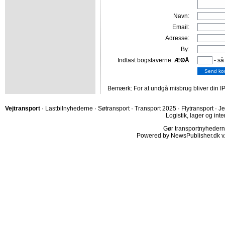
Navn:
Email:
Adresse:
By:
Indtast bogstaverne:
ÆØÅ
- så
Bemærk: For at undgå misbrug bliver din IP
Vejtransport
·
Lastbilnyhederne
·
Søtransport
·
Transport 2025
·
Flytransport
·
Je
Logistik, lager og inte
Gør transportnyhederne.
Powered by NewsPublisher.dk v