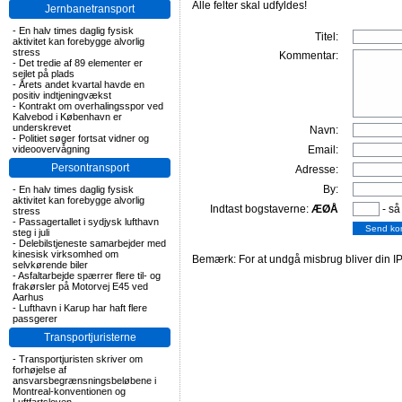
Alle felter skal udfyldes!
Jernbanetransport
-
En halv times daglig fysisk
Titel:
aktivitet kan forebygge alvorlig
stress
Kommentar:
-
Det tredie af 89 elementer er
sejlet på plads
-
Årets andet kvartal havde en
positiv indtjeningvækst
-
Kontrakt om overhalingsspor ved
Kalvebod i København er
underskrevet
Navn:
-
Politiet søger fortsat vidner og
videoovervågning
Email:
Persontransport
Adresse:
By:
-
En halv times daglig fysisk
aktivitet kan forebygge alvorlig
Indtast bogstaverne:
ÆØÅ
- så
stress
-
Passagertallet i sydjysk lufthavn
steg i juli
-
Delebilstjeneste samarbejder med
kinesisk virksomhed om
Bemærk: For at undgå misbrug bliver din IP
selvkørende biler
-
Asfaltarbejde spærrer flere til- og
frakørsler på Motorvej E45 ved
Aarhus
-
Lufthavn i Karup har haft flere
passgerer
Transportjuristerne
-
Transportjuristen skriver om
forhøjelse af
ansvarsbegrænsningsbeløbene i
Montreal-konventionen og