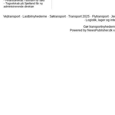
-
Finansdirektør i lufthavn er død
-
Togselskab på Sjælland får ny
administrerende direktør
Vejtransport
·
Lastbilnyhederne
·
Søtransport
·
Transport 2025
·
Flytransport
·
Je
·
Logistik, lager og int
Gør transportnyhederne.
Powered by NewsPublisher.dk v