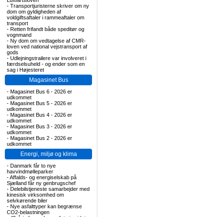
Luftfartsloven
-
Transportjuristerne skriver om ny
dom om gyldigheden af
voldgiftsaftaler i rammeaftaler om
transport
-
Retten frifandt både speditør og
vognmand
-
Ny dom om vedtagelse af CMR-
loven ved national vejstransport af
gods
-
Udlejningstrailere var involveret i
færdselsuheld - og ender som en
sag i Højesteret
Magasinet Bus
-
Magasinet Bus 6 - 2026 er
udkommet
-
Magasinet Bus 5 - 2026 er
udkommet
-
Magasinet Bus 4 - 2026 er
udkommet
-
Magasinet Bus 3 - 2026 er
udkommet
-
Magasinet Bus 2 - 2026 er
udkommet
Energi, miljø og klima
-
Danmark får to nye
havvindmølleparker
-
Affalds- og energiselskab på
Sjælland får ny genbrugschef
-
Delebilstjeneste samarbejder med
kinesisk virksomhed om
selvkørende biler
-
Nye asfalttyper kan begrænse
CO2-belastningen