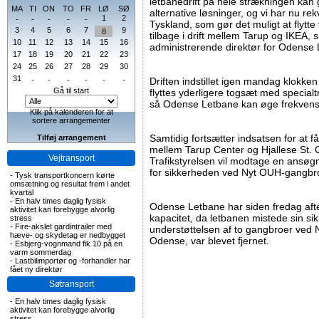
letbanedrift på hele strækningen kan
MA
TI
ON
TO
FR
LØ
SØ
alternative løsninger, og vi har nu rek
1
2
-
-
-
-
-
Tyskland, som gør det muligt at flytt
3
4
5
6
7
9
8
tilbage i drift mellem Tarup og IKEA, 
10
11
12
13
14
15
16
administrerende direktør for Odense
17
18
19
20
21
22
23
24
25
26
27
28
29
30
31
-
-
-
-
-
-
Driften indstillet igen mandag klokken
Gå til start
flyttes yderligere togsæt med specialt
så Odense Letbane kan øge frekvense
Klik på kalenderen for at
sortere arrangementer
Samtidig fortsætter indsatsen for at f
Tilføj arrangement
mellem Tarup Center og Hjallese St. 
Vejtransport
Trafikstyrelsen vil modtage en ansøg
for sikkerheden ved Nyt OUH-gangbro
-
Tysk transportkoncern kørte
omsætning og resultat frem i andet
kvartal
-
En halv times daglig fysisk
Odense Letbane har siden fredag aft
aktivitet kan forebygge alvorlig
kapacitet, da letbanen mistede sin si
stress
-
Fire-akslet gardintrailer med
understøttelsen af to gangbroer ved N
hæve- og skydetag er nedbygget
Odense, var blevet fjernet.
-
Esbjerg-vognmand fik 10 på en
varm sommerdag
-
Lastbilimportør og -forhandler har
fået ny direktør
Søtransport
-
En halv times daglig fysisk
aktivitet kan forebygge alvorlig
stress