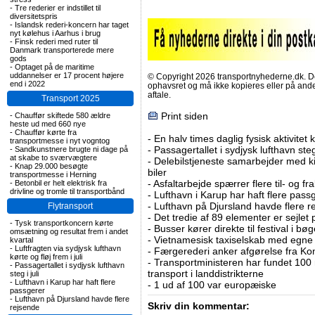
-
Tre rederier er indstillet til
diversitetspris
-
Islandsk rederi-koncern har taget
nyt kølehus i Aarhus i brug
-
Finsk rederi med ruter til
Danmark transporterede mere
gods
-
Optaget på de maritime
uddannelser er 17 procent højere
© Copyright 2026 transportnyhederne.dk. Den
end i 2022
ophavsret og må ikke kopieres eller på an
aftale.
Transport 2025
Print siden
-
Chauffør skiftede 580 ældre
heste ud med 660 nye
-
Chauffør kørte fra
-
En halv times daglig fysisk aktivitet
transportmesse i nyt vogntog
-
Passagertallet i sydjysk lufthavn steg 
-
Sandkunstnere brugte ni dage på
at skabe to sværvægtere
-
Delebilstjeneste samarbejder med 
-
Knap 29.000 besøgte
biler
transportmesse i Herning
-
Asfaltarbejde spærrer flere til- og 
-
Betonbil er helt elektrisk fra
drivline og tromle til transportbånd
-
Lufthavn i Karup har haft flere pass
-
Lufthavn på Djursland havde flere r
Flytransport
-
Det tredie af 89 elementer er sejlet 
-
Tysk transportkoncern kørte
-
Busser kører direkte til festival i 
omsætning og resultat frem i andet
-
Vietnamesisk taxiselskab med egne e
kvartal
-
Luftfragten via sydjysk lufthavn
-
Færgerederi anker afgørelse fra Ko
kørte og fløj frem i juli
-
Transportministeren har fundet 100 mi
-
Passagertallet i sydjysk lufthavn
transport i landdistrikterne
steg i juli
-
Lufthavn i Karup har haft flere
-
1 ud af 100 var europæiske
passgerer
-
Lufthavn på Djursland havde flere
Skriv din kommentar:
rejsende