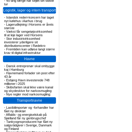
-
45-årig færge har sejlet sin sidste
tur
Logistik, lager og intern transport
-
Islandsk rederi-koncern har taget
nyt kølehus i Aarhus i brug
-
Lagerudlejning i Horsens er årets
største
-
Vækst får sengetøjsvirksomhed
til at leje lager ved Horsens
-
Stor industrivirksomhed
investerer yderligere sit
distributionscenter i Rødekro
-
Fremtiden kan udløse langt større
krav til digital infrastruktur
Havne
-
Dansk entreprenør skal ombygge
kaj i Hamburg
-
Havnemand forlader sin post efter
43 år
-
Esbjerg Havn investerede 748
millioner i 2025
-
Skibsfarten skal ikke være kanal
og skydeskive for narkosmugling
-
Nye regler mod narkosmugling:
Transportnavne
-
Lastbilimportør og -forhandler har
fået ny direktør
-
Affalds- og energiselskab på
Sjælland får ny genbrugschef
-
Tankvognsproducent har fået ny
salgsrådgiver i Sverige, Danmark
og Finland