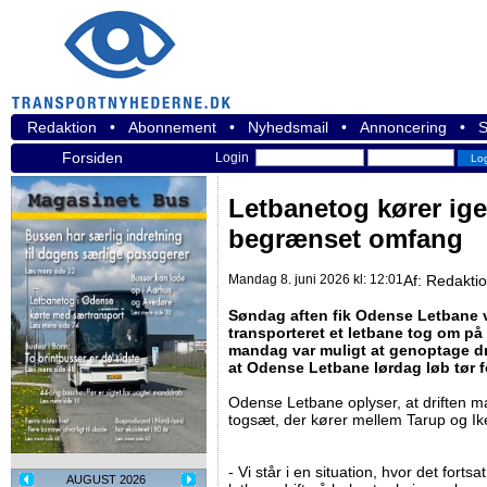
Redaktion
•
Abonnement
•
Nyhedsmail
•
Annoncering
•
S
Forsiden
Login
Letbanetog kører ige
begrænset omfang
Mandag 8. juni 2026 kl: 12:01
Af:
Redakti
Søndag aften fik Odense Letbane v
transporteret et letbane tog om på 
mandag var muligt at genoptage dri
at Odense Letbane lørdag løb tør f
Odense Letbane oplyser, at driften 
togsæt, der kører mellem Tarup og Ik
- Vi står i en situation, hvor det fort
AUGUST 2026