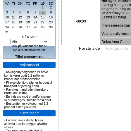
Nordjysk Veteran
MA
TI
ON
TO
FR
LØ
SØ
Lørdag 8. august
1
2
-
-
-
-
-
en gang hus og are
3
4
5
6
7
9
8
Veteranrally 2026,
Lastbil Nostalgi.
10
11
12
13
14
15
16
-09:00
17
18
19
20
21
22
23
Interesserede ka
24
25
26
27
28
29
30
31
-
-
-
-
-
-
Veteranrally kører
Gå til start
Dekra Amu Center
Klik på kalenderen for at
Første side
|
Forrige side
sortere arrangementer
Tilføj arrangement
Vejtransport
-
Anklagemyndigheden vil have
konfiskeret godt 1,2 millioner
kroner hos transportfirma
-
Fire-akslet tip-trailer er bygget til
transport af jord og sand
-
Påvirket mand uden kørekort
kørte ind i lastbil
-
En indsats mod chaufførmangel
skal inddrages i totalberedskabet
-
Bestanden er vokset med 9,3
procent siden juli 2020
Søtransport
-
En halv times daglig fysisk
aktivitet kan forebygge alvorlig
stress
-
Tre rederier er indstillet til