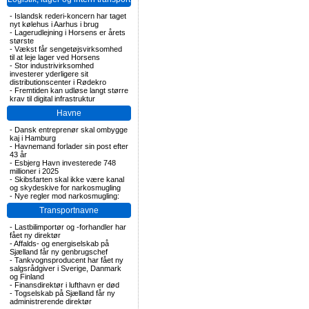
-
Islandsk rederi-koncern har taget
nyt kølehus i Aarhus i brug
-
Lagerudlejning i Horsens er årets
største
-
Vækst får sengetøjsvirksomhed
til at leje lager ved Horsens
-
Stor industrivirksomhed
investerer yderligere sit
distributionscenter i Rødekro
-
Fremtiden kan udløse langt større
krav til digital infrastruktur
Havne
-
Dansk entreprenør skal ombygge
kaj i Hamburg
-
Havnemand forlader sin post efter
43 år
-
Esbjerg Havn investerede 748
millioner i 2025
-
Skibsfarten skal ikke være kanal
og skydeskive for narkosmugling
-
Nye regler mod narkosmugling:
Transportnavne
-
Lastbilimportør og -forhandler har
fået ny direktør
-
Affalds- og energiselskab på
Sjælland får ny genbrugschef
-
Tankvognsproducent har fået ny
salgsrådgiver i Sverige, Danmark
og Finland
-
Finansdirektør i lufthavn er død
-
Togselskab på Sjælland får ny
administrerende direktør