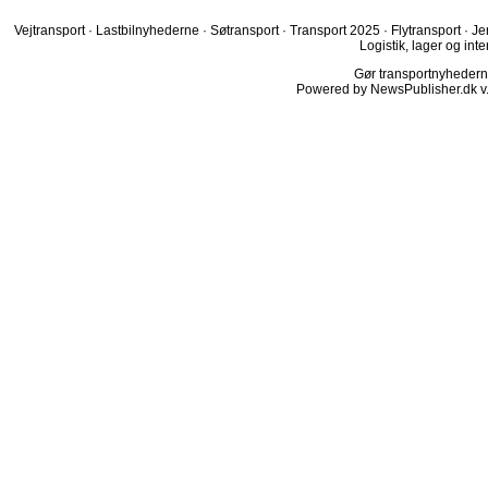
Vejtransport
·
Lastbilnyhederne
·
Søtransport
·
Transport 2025
·
Flytransport
·
Je
Logistik, lager og inte
Gør transportnyhederne.
Powered by NewsPublisher.dk v