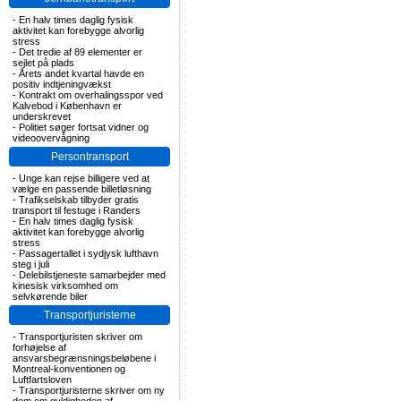
-
En halv times daglig fysisk
aktivitet kan forebygge alvorlig
stress
-
Det tredie af 89 elementer er
sejlet på plads
-
Årets andet kvartal havde en
positiv indtjeningvækst
-
Kontrakt om overhalingsspor ved
Kalvebod i København er
underskrevet
-
Politiet søger fortsat vidner og
videoovervågning
Persontransport
-
Unge kan rejse billigere ved at
vælge en passende billetløsning
-
Trafikselskab tilbyder gratis
transport til festuge i Randers
-
En halv times daglig fysisk
aktivitet kan forebygge alvorlig
stress
-
Passagertallet i sydjysk lufthavn
steg i juli
-
Delebilstjeneste samarbejder med
kinesisk virksomhed om
selvkørende biler
Transportjuristerne
-
Transportjuristen skriver om
forhøjelse af
ansvarsbegrænsningsbeløbene i
Montreal-konventionen og
Luftfartsloven
-
Transportjuristerne skriver om ny