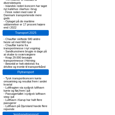
diversitetspris
-
Islandsk rederi-koncern har taget
nyt kølehus i Aarhus i brug
-
Finsk rederi med ruter til
Danmark transporterede mere
gods
-
Optaget på de maritime
uddannelser er 17 procent højere
end i 2022
Transport 2025
-
Chauffør skiftede 580 ældre
heste ud med 660 nye
-
Chauffør kørte fra
transportmesse i nyt vogntog
-
Sandkunstnere brugte ni dage på
at skabe to sværvægtere
-
Knap 29.000 besøgte
transportmesse i Herning
-
Betonbil er helt elektrisk fra
drivline og tromle til transportbånd
Flytransport
-
Tysk transportkoncern kørte
omsætning og resultat frem i andet
kvartal
-
Luftfragten via sydjysk lufthavn
kørte og fløj frem i juli
-
Passagertallet i sydjysk lufthavn
steg i juli
-
Lufthavn i Karup har haft flere
passgerer
-
Lufthavn på Djursland havde flere
rejsende
Jernbanetransport