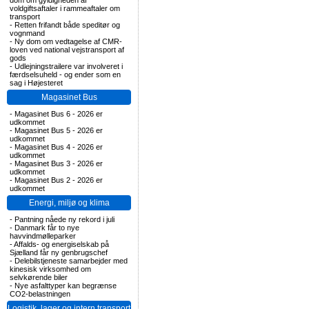
dom om gyldigheden af
voldgiftsaftaler i rammeaftaler om
transport
-
Retten frifandt både speditør og
vognmand
-
Ny dom om vedtagelse af CMR-
loven ved national vejstransport af
gods
-
Udlejningstrailere var involveret i
færdselsuheld - og ender som en
sag i Højesteret
Magasinet Bus
-
Magasinet Bus 6 - 2026 er
udkommet
-
Magasinet Bus 5 - 2026 er
udkommet
-
Magasinet Bus 4 - 2026 er
udkommet
-
Magasinet Bus 3 - 2026 er
udkommet
-
Magasinet Bus 2 - 2026 er
udkommet
Energi, miljø og klima
-
Pantning nåede ny rekord i juli
-
Danmark får to nye
havvindmølleparker
-
Affalds- og energiselskab på
Sjælland får ny genbrugschef
-
Delebilstjeneste samarbejder med
kinesisk virksomhed om
selvkørende biler
-
Nye asfalttyper kan begrænse
CO2-belastningen
Logistik, lager og intern transport