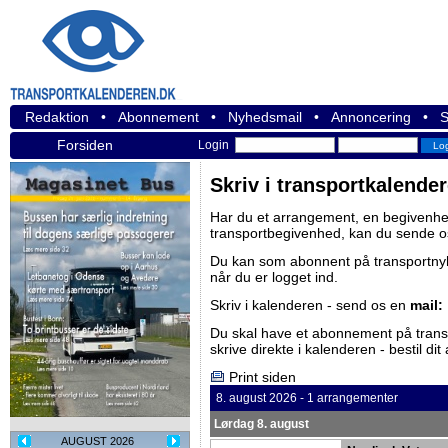
Redaktion
•
Abonnement
•
Nyhedsmail
•
Annoncering
•
S
Forsiden
Login
Skriv i transportkalende
Har du et arrangement, en begivenhed
transportbegivenhed, kan du sende o
Du kan som abonnent på
transportn
når du er logget ind.
Skriv i kalenderen - send os en
mail:
Du skal have et abonnement på
tran
skrive direkte i kalenderen -
bestil di
Print siden
8. august 2026 - 1 arrangementer
Lørdag 8. august
AUGUST 2026