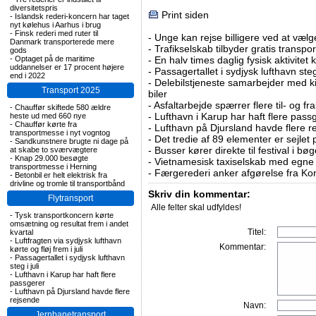
diversitetspris
Print siden
-
Islandsk rederi-koncern har taget
nyt kølehus i Aarhus i brug
-
Finsk rederi med ruter til
-
Unge kan rejse billigere ved at vælg
Danmark transporterede mere
-
Trafikselskab tilbyder gratis transpor
gods
-
Optaget på de maritime
-
En halv times daglig fysisk aktivitet
uddannelser er 17 procent højere
-
Passagertallet i sydjysk lufthavn steg 
end i 2022
-
Delebilstjeneste samarbejder med 
Transport 2025
biler
-
Asfaltarbejde spærrer flere til- og 
-
Chauffør skiftede 580 ældre
-
Lufthavn i Karup har haft flere pass
heste ud med 660 nye
-
Chauffør kørte fra
-
Lufthavn på Djursland havde flere r
transportmesse i nyt vogntog
-
Det tredie af 89 elementer er sejlet 
-
Sandkunstnere brugte ni dage på
-
Busser kører direkte til festival i 
at skabe to sværvægtere
-
Knap 29.000 besøgte
-
Vietnamesisk taxiselskab med egne e
transportmesse i Herning
-
Færgerederi anker afgørelse fra Ko
-
Betonbil er helt elektrisk fra
drivline og tromle til transportbånd
Skriv din kommentar:
Flytransport
Alle felter skal udfyldes!
-
Tysk transportkoncern kørte
omsætning og resultat frem i andet
Titel:
kvartal
-
Luftfragten via sydjysk lufthavn
Kommentar:
kørte og fløj frem i juli
-
Passagertallet i sydjysk lufthavn
steg i juli
-
Lufthavn i Karup har haft flere
passgerer
-
Lufthavn på Djursland havde flere
rejsende
Navn:
Jernbanetransport