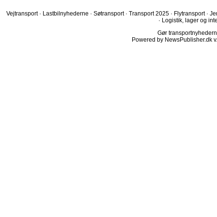
Vejtransport
·
Lastbilnyhederne
·
Søtransport
·
Transport 2025
·
Flytransport
·
Je
·
Logistik, lager og int
Gør transportnyhederne.
Powered by NewsPublisher.dk v