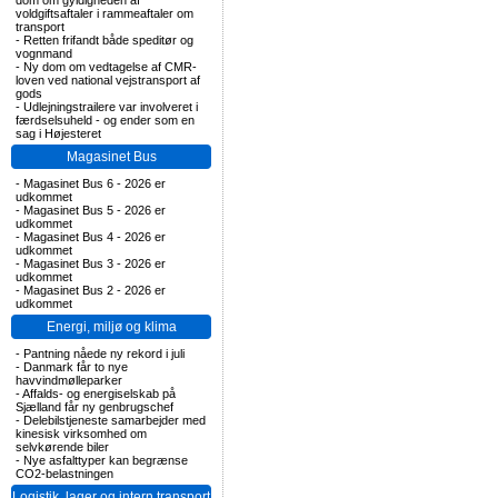
dom om gyldigheden af
voldgiftsaftaler i rammeaftaler om
transport
-
Retten frifandt både speditør og
vognmand
-
Ny dom om vedtagelse af CMR-
loven ved national vejstransport af
gods
-
Udlejningstrailere var involveret i
færdselsuheld - og ender som en
sag i Højesteret
Magasinet Bus
-
Magasinet Bus 6 - 2026 er
udkommet
-
Magasinet Bus 5 - 2026 er
udkommet
-
Magasinet Bus 4 - 2026 er
udkommet
-
Magasinet Bus 3 - 2026 er
udkommet
-
Magasinet Bus 2 - 2026 er
udkommet
Energi, miljø og klima
-
Pantning nåede ny rekord i juli
-
Danmark får to nye
havvindmølleparker
-
Affalds- og energiselskab på
Sjælland får ny genbrugschef
-
Delebilstjeneste samarbejder med
kinesisk virksomhed om
selvkørende biler
-
Nye asfalttyper kan begrænse
CO2-belastningen
Logistik, lager og intern transport