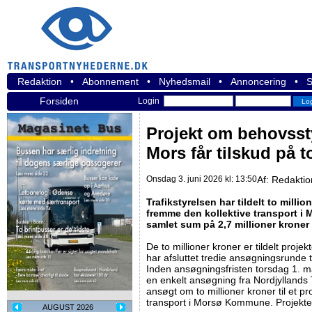
Redaktion
•
Abonnement
•
Nyhedsmail
•
Annoncering
•
S
Forsiden
Login
Projekt om behovssty
Mors får tilskud på t
Onsdag 3. juni 2026 kl: 13:50
Af:
Redakti
Trafikstyrelsen har tildelt to million
fremme den kollektive transport i
samlet sum på 2,7 millioner kroner
De to millioner kroner er tildelt projek
har afsluttet tredie ansøgningsrunde ti
Inden ansøgningsfristen torsdag 1. m
en enkelt ansøgning fra Nordjyllands 
ansøgt om to millioner kroner til et pr
transport i Morsø Kommune. Projektet
AUGUST 2026