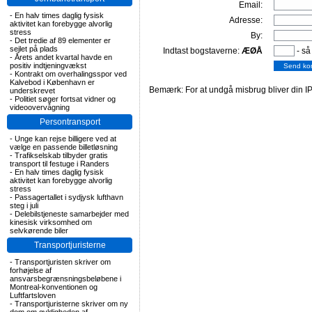
Email:
-
En halv times daglig fysisk
Adresse:
aktivitet kan forebygge alvorlig
stress
By:
-
Det tredie af 89 elementer er
sejlet på plads
Indtast bogstaverne:
ÆØÅ
- så
-
Årets andet kvartal havde en
positiv indtjeningvækst
-
Kontrakt om overhalingsspor ved
Kalvebod i København er
Bemærk: For at undgå misbrug bliver din IP
underskrevet
-
Politiet søger fortsat vidner og
videoovervågning
Persontransport
-
Unge kan rejse billigere ved at
vælge en passende billetløsning
-
Trafikselskab tilbyder gratis
transport til festuge i Randers
-
En halv times daglig fysisk
aktivitet kan forebygge alvorlig
stress
-
Passagertallet i sydjysk lufthavn
steg i juli
-
Delebilstjeneste samarbejder med
kinesisk virksomhed om
selvkørende biler
Transportjuristerne
-
Transportjuristen skriver om
forhøjelse af
ansvarsbegrænsningsbeløbene i
Montreal-konventionen og
Luftfartsloven
-
Transportjuristerne skriver om ny