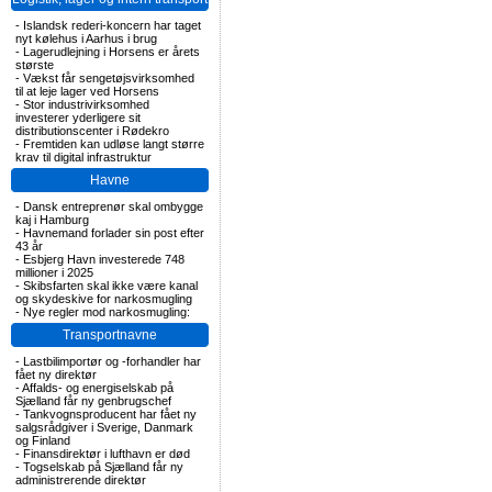
-
Islandsk rederi-koncern har taget
nyt kølehus i Aarhus i brug
-
Lagerudlejning i Horsens er årets
største
-
Vækst får sengetøjsvirksomhed
til at leje lager ved Horsens
-
Stor industrivirksomhed
investerer yderligere sit
distributionscenter i Rødekro
-
Fremtiden kan udløse langt større
krav til digital infrastruktur
Havne
-
Dansk entreprenør skal ombygge
kaj i Hamburg
-
Havnemand forlader sin post efter
43 år
-
Esbjerg Havn investerede 748
millioner i 2025
-
Skibsfarten skal ikke være kanal
og skydeskive for narkosmugling
-
Nye regler mod narkosmugling:
Transportnavne
-
Lastbilimportør og -forhandler har
fået ny direktør
-
Affalds- og energiselskab på
Sjælland får ny genbrugschef
-
Tankvognsproducent har fået ny
salgsrådgiver i Sverige, Danmark
og Finland
-
Finansdirektør i lufthavn er død
-
Togselskab på Sjælland får ny
administrerende direktør