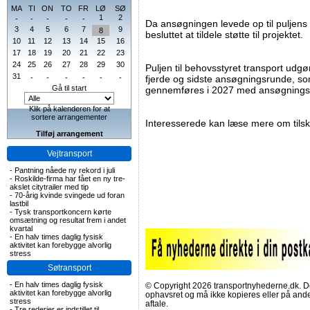
MA
TI
ON
TO
FR
LØ
SØ
1
2
-
-
-
-
-
Da ansøgningen levede op til puljens 
3
4
5
6
7
9
8
besluttet at tildele støtte til projektet.
10
11
12
13
14
15
16
17
18
19
20
21
22
23
24
25
26
27
28
29
30
Puljen til behovsstyret transport udgø
31
-
-
-
-
-
-
fjerde og sidste ansøgningsrunde, som
Gå til start
gennemføres i 2027 med ansøgningsfr
Klik på kalenderen for at
sortere arrangementer
Interesserede kan læse mere om tils
Tilføj arrangement
Vejtransport
-
Pantning nåede ny rekord i juli
-
Roskilde-firma har fået en ny tre-
akslet citytrailer med tip
-
70-årig kvinde svingede ud foran
lastbil
-
Tysk transportkoncern kørte
omsætning og resultat frem i andet
kvartal
-
En halv times daglig fysisk
aktivitet kan forebygge alvorlig
stress
Søtransport
-
En halv times daglig fysisk
© Copyright 2026 transportnyhederne.dk. Den
aktivitet kan forebygge alvorlig
ophavsret og må ikke kopieres eller på an
stress
aftale.
-
Tre rederier er indstillet til