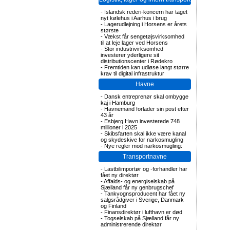
-
Islandsk rederi-koncern har taget
nyt kølehus i Aarhus i brug
-
Lagerudlejning i Horsens er årets
største
-
Vækst får sengetøjsvirksomhed
til at leje lager ved Horsens
-
Stor industrivirksomhed
investerer yderligere sit
distributionscenter i Rødekro
-
Fremtiden kan udløse langt større
krav til digital infrastruktur
Havne
-
Dansk entreprenør skal ombygge
kaj i Hamburg
-
Havnemand forlader sin post efter
43 år
-
Esbjerg Havn investerede 748
millioner i 2025
-
Skibsfarten skal ikke være kanal
og skydeskive for narkosmugling
-
Nye regler mod narkosmugling:
Transportnavne
-
Lastbilimportør og -forhandler har
fået ny direktør
-
Affalds- og energiselskab på
Sjælland får ny genbrugschef
-
Tankvognsproducent har fået ny
salgsrådgiver i Sverige, Danmark
og Finland
-
Finansdirektør i lufthavn er død
-
Togselskab på Sjælland får ny
administrerende direktør