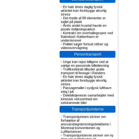
-
En halv times daglig fysisk
aktivitet kan forebygge alvorlig
stress
-
Det tredie af 89 elementer er
sejlet på plads
-
Årets andet kvartal havde en
positiv indtjeningvækst
-
Kontrakt om overhalingsspor ved
Kalvebod i København er
underskrevet
-
Politiet søger fortsat vidner og
videoovervågning
Persontransport
-
Unge kan rejse billigere ved at
vælge en passende billetløsning
-
Trafikselskab tilbyder gratis
transport til festuge i Randers
-
En halv times daglig fysisk
aktivitet kan forebygge alvorlig
stress
-
Passagertallet i sydjysk lufthavn
steg i juli
-
Delebilstjeneste samarbejder med
kinesisk virksomhed om
selvkørende biler
Transportjuristerne
-
Transportjuristen skriver om
forhøjelse af
ansvarsbegrænsningsbeløbene i
Montreal-konventionen og
Luftfartsloven
-
Transportjuristerne skriver om ny