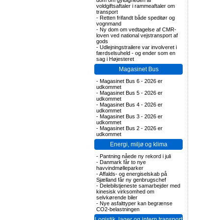
dom om gyldigheden af
voldgiftsaftaler i rammeaftaler om
transport
-
Retten frifandt både speditør og
vognmand
-
Ny dom om vedtagelse af CMR-
loven ved national vejstransport af
gods
-
Udlejningstrailere var involveret i
færdselsuheld - og ender som en
sag i Højesteret
Magasinet Bus
-
Magasinet Bus 6 - 2026 er
udkommet
-
Magasinet Bus 5 - 2026 er
udkommet
-
Magasinet Bus 4 - 2026 er
udkommet
-
Magasinet Bus 3 - 2026 er
udkommet
-
Magasinet Bus 2 - 2026 er
udkommet
Energi, miljø og klima
-
Pantning nåede ny rekord i juli
-
Danmark får to nye
havvindmølleparker
-
Affalds- og energiselskab på
Sjælland får ny genbrugschef
-
Delebilstjeneste samarbejder med
kinesisk virksomhed om
selvkørende biler
-
Nye asfalttyper kan begrænse
CO2-belastningen
Logistik, lager og intern transport