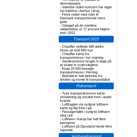
diversitetspris
-
Islandsk rederi-koncern har taget
nyt kølehus i Aarhus i brug
-
Finsk rederi med ruter til
Danmark transporterede mere
gods
-
Optaget på de maritime
uddannelser er 17 procent højere
end i 2022
Transport 2025
-
Chauffør skiftede 580 ældre
heste ud med 660 nye
-
Chauffør kørte fra
transportmesse i nyt vogntog
-
Sandkunstnere brugte ni dage på
at skabe to sværvægtere
-
Knap 29.000 besøgte
transportmesse i Herning
-
Betonbil er helt elektrisk fra
drivline og tromle til transportbånd
Flytransport
-
Tysk transportkoncern kørte
omsætning og resultat frem i andet
kvartal
-
Luftfragten via sydjysk lufthavn
kørte og fløj frem i juli
-
Passagertallet i sydjysk lufthavn
steg i juli
-
Lufthavn i Karup har haft flere
passgerer
-
Lufthavn på Djursland havde flere
rejsende
Jernbanetransport