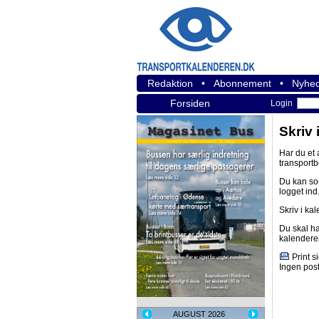
Redaktion
•
Abonnement
•
Nyhed
Forsiden
Login
Skriv 
Har du et
transport
Du kan s
logget ind
Skriv i ka
Du skal h
kalendere
Print s
Ingen post
AUGUST 2026