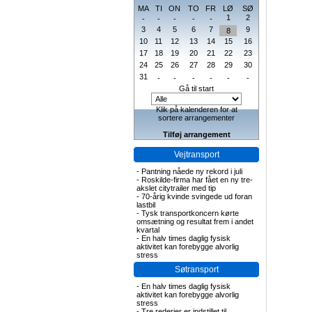
MA
TI
ON
TO
FR
LØ
SØ
1
2
-
-
-
-
-
3
4
5
6
7
9
8
10
11
12
13
14
15
16
17
18
19
20
21
22
23
24
25
26
27
28
29
30
31
-
-
-
-
-
-
Gå til start
Klik på kalenderen for at
sortere arrangementer
Tilføj arrangement
Vejtransport
-
Pantning nåede ny rekord i juli
-
Roskilde-firma har fået en ny tre-
akslet citytrailer med tip
-
70-årig kvinde svingede ud foran
lastbil
-
Tysk transportkoncern kørte
omsætning og resultat frem i andet
kvartal
-
En halv times daglig fysisk
aktivitet kan forebygge alvorlig
stress
Søtransport
-
En halv times daglig fysisk
aktivitet kan forebygge alvorlig
stress
-
Tre rederier er indstillet til