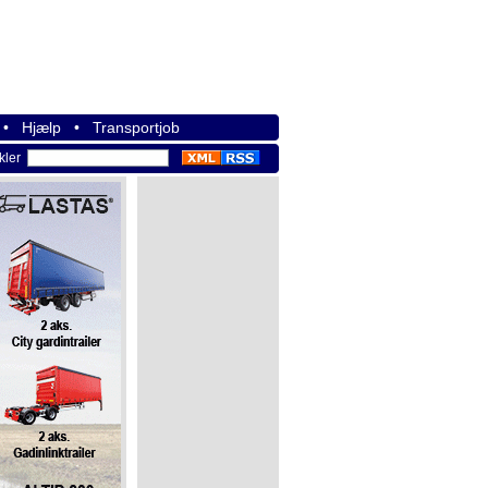
•
Hjælp
•
Transportjob
ikler