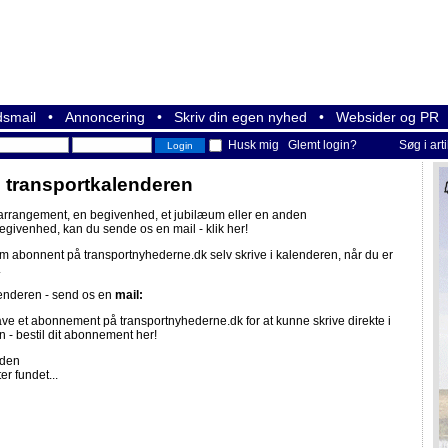
smail
•
Annoncering
•
Skriv din egen nyhed
•
Websider og PR
Husk mig
Glemt login?
Søg i art
i transportkalenderen
 arrangement, en begivenhed, et jubilæum eller en anden
begivenhed, kan du sende os en mail -
klik her!
om abonnent på
transportnyhederne.dk
selv skrive i kalenderen, når du er
.
lenderen - send os en
mail:
ave et abonnement på
transportnyhederne.dk
for at kunne skrive direkte i
n -
bestil dit abonnement her!
iden
er fundet...