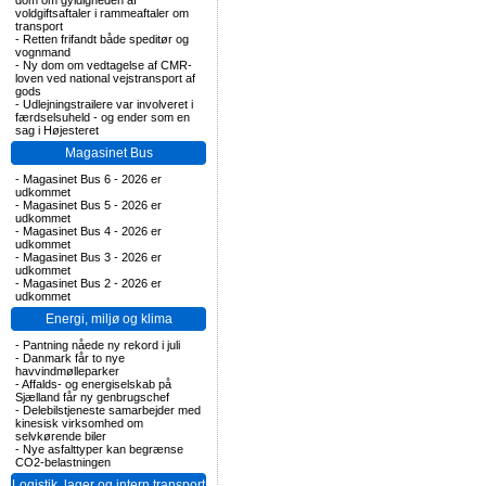
dom om gyldigheden af
voldgiftsaftaler i rammeaftaler om
transport
-
Retten frifandt både speditør og
vognmand
-
Ny dom om vedtagelse af CMR-
loven ved national vejstransport af
gods
-
Udlejningstrailere var involveret i
færdselsuheld - og ender som en
sag i Højesteret
Magasinet Bus
-
Magasinet Bus 6 - 2026 er
udkommet
-
Magasinet Bus 5 - 2026 er
udkommet
-
Magasinet Bus 4 - 2026 er
udkommet
-
Magasinet Bus 3 - 2026 er
udkommet
-
Magasinet Bus 2 - 2026 er
udkommet
Energi, miljø og klima
-
Pantning nåede ny rekord i juli
-
Danmark får to nye
havvindmølleparker
-
Affalds- og energiselskab på
Sjælland får ny genbrugschef
-
Delebilstjeneste samarbejder med
kinesisk virksomhed om
selvkørende biler
-
Nye asfalttyper kan begrænse
CO2-belastningen
Logistik, lager og intern transport