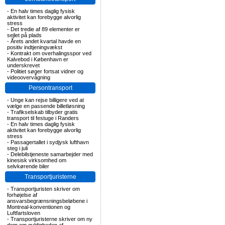
-
En halv times daglig fysisk
aktivitet kan forebygge alvorlig
stress
-
Det tredie af 89 elementer er
sejlet på plads
-
Årets andet kvartal havde en
positiv indtjeningvækst
-
Kontrakt om overhalingsspor ved
Kalvebod i København er
underskrevet
-
Politiet søger fortsat vidner og
videoovervågning
Persontransport
-
Unge kan rejse billigere ved at
vælge en passende billetløsning
-
Trafikselskab tilbyder gratis
transport til festuge i Randers
-
En halv times daglig fysisk
aktivitet kan forebygge alvorlig
stress
-
Passagertallet i sydjysk lufthavn
steg i juli
-
Delebilstjeneste samarbejder med
kinesisk virksomhed om
selvkørende biler
Transportjuristerne
-
Transportjuristen skriver om
forhøjelse af
ansvarsbegrænsningsbeløbene i
Montreal-konventionen og
Luftfartsloven
-
Transportjuristerne skriver om ny