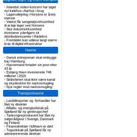
-
Islandsk rederi-koncern har taget
nyt kølehus i Aarhus i brug
-
Lagerudlejning i Horsens er årets
største
-
Vækst får sengetøjsvirksomhed
til at leje lager ved Horsens
-
Stor industrivirksomhed
investerer yderligere sit
distributionscenter i Rødekro
-
Fremtiden kan udløse langt større
krav til digital infrastruktur
Havne
-
Dansk entreprenør skal ombygge
kaj i Hamburg
-
Havnemand forlader sin post efter
43 år
-
Esbjerg Havn investerede 748
millioner i 2025
-
Skibsfarten skal ikke være kanal
og skydeskive for narkosmugling
-
Nye regler mod narkosmugling:
Transportnavne
-
Lastbilimportør og -forhandler har
fået ny direktør
-
Affalds- og energiselskab på
Sjælland får ny genbrugschef
-
Tankvognsproducent har fået ny
salgsrådgiver i Sverige, Danmark
og Finland
-
Finansdirektør i lufthavn er død
-
Togselskab på Sjælland får ny
administrerende direktør