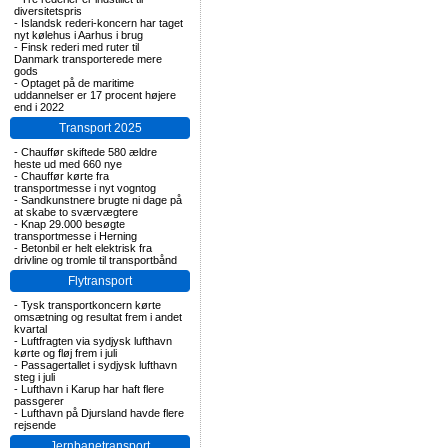
diversitetspris
-
Islandsk rederi-koncern har taget
nyt kølehus i Aarhus i brug
-
Finsk rederi med ruter til
Danmark transporterede mere
gods
-
Optaget på de maritime
uddannelser er 17 procent højere
end i 2022
Transport 2025
-
Chauffør skiftede 580 ældre
heste ud med 660 nye
-
Chauffør kørte fra
transportmesse i nyt vogntog
-
Sandkunstnere brugte ni dage på
at skabe to sværvægtere
-
Knap 29.000 besøgte
transportmesse i Herning
-
Betonbil er helt elektrisk fra
drivline og tromle til transportbånd
Flytransport
-
Tysk transportkoncern kørte
omsætning og resultat frem i andet
kvartal
-
Luftfragten via sydjysk lufthavn
kørte og fløj frem i juli
-
Passagertallet i sydjysk lufthavn
steg i juli
-
Lufthavn i Karup har haft flere
passgerer
-
Lufthavn på Djursland havde flere
rejsende
Jernbanetransport