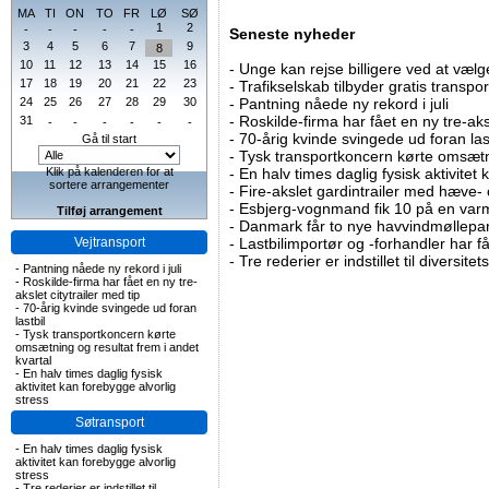
MA
TI
ON
TO
FR
LØ
SØ
1
2
-
-
-
-
-
Seneste nyheder
3
4
5
6
7
9
8
10
11
12
13
14
15
16
-
Unge kan rejse billigere ved at vælg
17
18
19
20
21
22
23
-
Trafikselskab tilbyder gratis transpor
24
25
26
27
28
29
30
-
Pantning nåede ny rekord i juli
-
Roskilde-firma har fået en ny tre-aksl
31
-
-
-
-
-
-
-
70-årig kvinde svingede ud foran las
Gå til start
-
Tysk transportkoncern kørte omsætni
Klik på kalenderen for at
-
En halv times daglig fysisk aktivitet
sortere arrangementer
-
Fire-akslet gardintrailer med hæve-
-
Esbjerg-vognmand fik 10 på en va
Tilføj arrangement
-
Danmark får to nye havvindmøllepa
Vejtransport
-
Lastbilimportør og -forhandler har få
-
Tre rederier er indstillet til diversitet
-
Pantning nåede ny rekord i juli
-
Roskilde-firma har fået en ny tre-
akslet citytrailer med tip
-
70-årig kvinde svingede ud foran
lastbil
-
Tysk transportkoncern kørte
omsætning og resultat frem i andet
kvartal
-
En halv times daglig fysisk
aktivitet kan forebygge alvorlig
stress
Søtransport
-
En halv times daglig fysisk
aktivitet kan forebygge alvorlig
stress
-
Tre rederier er indstillet til