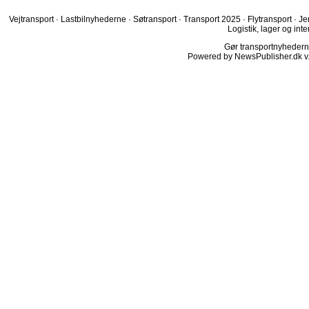
Vejtransport
·
Lastbilnyhederne
·
Søtransport
·
Transport 2025
·
Flytransport
·
Je
Logistik, lager og inte
Gør transportnyhederne.
Powered by NewsPublisher.dk v