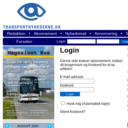
Redaktion
•
Abonnement
•
Nyhedsmail
•
Annoncering
•
S
Forsiden
Login
Login
Denne side kræver abonnement, indtast
dit brugernavn og Kodeord for at se
artiklen!
E-mail adresse:
Kodeord:
Husk mig (Automatisk login)
Glemt Kodeord?
AUGUST 2026