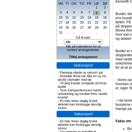
Kenneth Gø
MA
TI
ON
TO
FR
LØ
SØ
1
2
-
-
-
-
-
3
4
5
6
7
9
8
Buster, d
10
11
12
13
14
15
16
ens bussto
farten. På
17
18
19
20
21
22
23
på stoppes
24
25
26
27
28
29
30
Movia fre
31
-
-
-
-
-
-
hvor kan s
Gå til start
og skaber 
Klik på kalenderen for at
sortere arrangementer
Buster er 
stoppeste
Tilføj arrangement
med nedtæl
ankommer,
Vejtransport
for at se 
-
Pantning nåede ny rekord i juli
-
Roskilde-firma har fået en ny tre-
akslet citytrailer med tip
- Vores op
-
70-årig kvinde svingede ud foran
hvordan vi
lastbil
er, siger 
-
Tysk transportkoncern kørte
omsætning og resultat frem i andet
kvartal
- I de ko
-
En halv times daglig fysisk
aktivitet kan forebygge alvorlig
busserne o
stress
mange pass
Søtransport
Fakta om 
-
En halv times daglig fysisk
aktivitet kan forebygge alvorlig
stress
Bus
-
Tre rederier er indstillet til