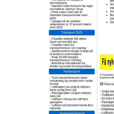
di
diversitetspris
Hv
-
Islandsk rederi-koncern har taget
me
nyt kølehus i Aarhus i brug
Hvi
-
Finsk rederi med ruter til
Bus
Danmark transporterede mere
gods
ov
-
Optaget på de maritime
De
uddannelser er 17 procent højere
end i 2022
Transport 2025
-
Chauffør skiftede 580 ældre
heste ud med 660 nye
-
Chauffør kørte fra
transportmesse i nyt vogntog
-
Sandkunstnere brugte ni dage på
at skabe to sværvægtere
-
Knap 29.000 besøgte
transportmesse i Herning
-
Betonbil er helt elektrisk fra
drivline og tromle til transportbånd
Flytransport
© Copyright
-
Tysk transportkoncern kørte
kopieres el
omsætning og resultat frem i andet
kvartal
Print s
-
Luftfragten via sydjysk lufthavn
kørte og fløj frem i juli
-
Unge kan
-
Passagertallet i sydjysk lufthavn
-
Trafiksel
steg i juli
-
En halv t
-
Lufthavn i Karup har haft flere
-
Passagert
passgerer
-
Lufthavn på Djursland havde flere
-
Delebils
rejsende
-
Asfaltarb
-
Lufthavn 
Jernbanetransport