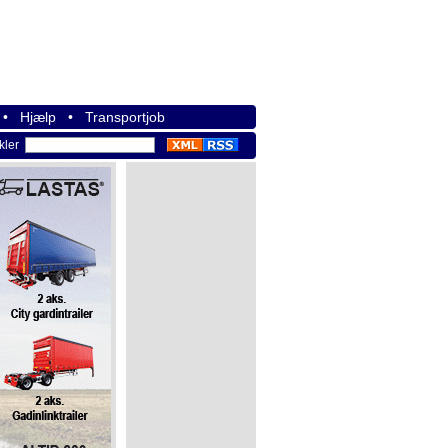
•
Hjælp
•
Transportjob
ikler