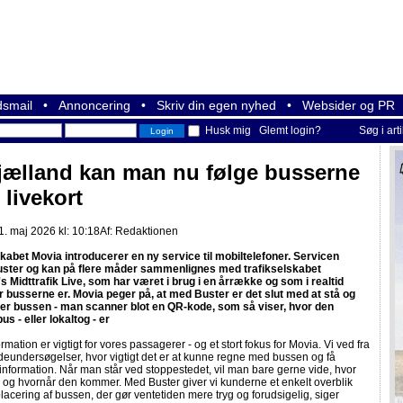
smail
•
Annoncering
•
Skriv din egen nyhed
•
Websider og PR
Husk mig
Glemt login?
Søg i art
jælland kan man nu følge busserne
 livekort
. maj 2026 kl: 10:18
Af:
Redaktionen
skabet Movia introducerer en ny service til mobiltelefoner. Servicen
ster og kan på flere måder sammenlignes med trafikselskabet
's Midttrafik Live, som har været i brug i en årrække og som i realtid
or busserne er. Movia peger på, at med Buster er det slut med at stå og
ter bussen - man scanner blot en QR-kode, som så viser, hvor den
s - eller lokaltog - er
ormation er vigtigt for vores passagerer - og et stort fokus for Movia. Vi ved fra
eundersøgelser, hvor vigtigt det er at kunne regne med bussen og få
information. Når man står ved stoppestedet, vil man bare gerne vide, hvor
 og hvornår den kommer. Med Buster giver vi kunderne et enkelt overblik
lacering af bussen, der gør ventetiden mere tryg og forudsigelig, siger