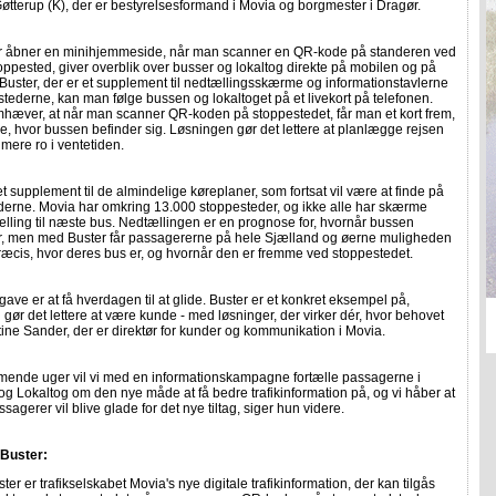
tterup (K), der er bestyrelsesformand i Movia og borgmester i Dragør.
er åbner en minihjemmeside, når man scanner en QR-kode på standeren ved
ppested, giver overblik over busser og lokaltog direkte på mobilen og på
 Buster, der er et supplement til nedtællingsskærme og informationstavlerne
tederne, kan man følge bussen og lokaltoget på et livekort på telefonen.
mhæver, at når man scanner QR-koden på stoppestedet, får man et kort frem,
e, hvor bussen befinder sig. Løsningen gør det lettere at planlægge rejsen
mere ro i ventetiden.
et supplement til de almindelige køreplaner, som fortsat vil være at finde på
derne. Movia har omkring 13.000 stoppesteder, og ikke alle har skærme
ling til næste bus. Nedtællingen er en prognose for, hvornår bussen
 men med Buster får passagererne på hele Sjælland og øerne muligheden
præcis, hvor deres bus er, og hvornår den er fremme ved stoppestedet.
gave er at få hverdagen til at glide. Buster er et konkret eksempel på,
 gør det lettere at være kunde - med løsninger, der virker dér, hvor behovet
Stine Sander, der er direktør for kunder og kommunikation i Movia.
mmende uger vil vi med en informationskampagne fortælle passagerne i
g Lokaltog om den nye måde at få bedre trafikinformation på, og vi håber at
agerer vil blive glade for det nye tiltag, siger hun videre.
Buster:
ter er trafikselskabet Movia's nye digitale trafikinformation, der kan tilgås