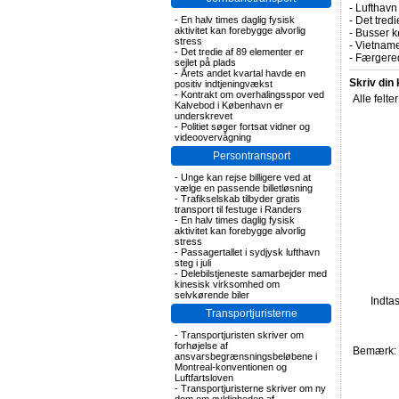
-
Lufthavn
-
En halv times daglig fysisk
-
Det tredi
aktivitet kan forebygge alvorlig
-
Busser kø
stress
-
Vietname
-
Det tredie af 89 elementer er
-
Færgered
sejlet på plads
-
Årets andet kvartal havde en
Skriv din
positiv indtjeningvækst
-
Kontrakt om overhalingsspor ved
Alle felte
Kalvebod i København er
underskrevet
-
Politiet søger fortsat vidner og
videoovervågning
Persontransport
-
Unge kan rejse billigere ved at
vælge en passende billetløsning
-
Trafikselskab tilbyder gratis
transport til festuge i Randers
-
En halv times daglig fysisk
aktivitet kan forebygge alvorlig
stress
-
Passagertallet i sydjysk lufthavn
steg i juli
-
Delebilstjeneste samarbejder med
kinesisk virksomhed om
selvkørende biler
Indta
Transportjuristerne
-
Transportjuristen skriver om
forhøjelse af
Bemærk: F
ansvarsbegrænsningsbeløbene i
Montreal-konventionen og
Luftfartsloven
-
Transportjuristerne skriver om ny