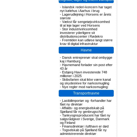
-
Islandsk rederi-koncern har taget
nyt kølehus i Aarhus i brug
-
Lagerudlejning i Horsens er årets
største
-
Vækst får sengetøjsvirksomhed
til at leje lager ved Horsens
-
Stor industrivirksomhed
investerer yderligere sit
distributionscenter i Rødekro
-
Fremtiden kan udløse langt større
krav til digital infrastruktur
Havne
-
Dansk entreprenør skal ombygge
kaj i Hamburg
-
Havnemand forlader sin post efter
43 år
-
Esbjerg Havn investerede 748
millioner i 2025
-
Skibsfarten skal ikke være kanal
og skydeskive for narkosmugling
-
Nye regler mod narkosmugling:
Transportnavne
-
Lastbilimportør og -forhandler har
fået ny direktør
-
Affalds- og energiselskab på
Sjælland får ny genbrugschef
-
Tankvognsproducent har fået ny
salgsrådgiver i Sverige, Danmark
og Finland
-
Finansdirektør i lufthavn er død
-
Togselskab på Sjælland får ny
administrerende direktør