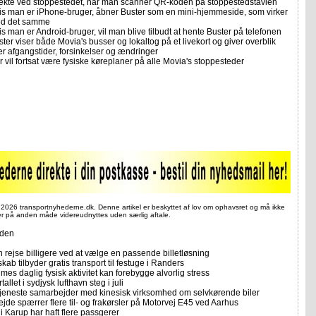
rekte ved stoppestedet, når man scanner QR-koden på stoppestedstavlen
is man er iPhone-bruger, åbner Buster som en mini-hjemmeside, som virker
d det samme
s man er Android-bruger, vil man blive tilbudt at hente Buster på telefonen
ter viser både Movia's busser og lokaltog på et livekort og giver overblik
er afgangstider, forsinkelser og ændringer
r vil fortsat være fysiske køreplaner på alle Movia's stoppesteder
 2026 transportnyhederne.dk. Denne artikel er beskyttet af lov om ophavsret og må ikke
ler på anden måde videreudnyttes uden særlig aftale.
iden
 rejse billigere ved at vælge en passende billetløsning
skab tilbyder gratis transport til festuge i Randers
imes daglig fysisk aktivitet kan forebygge alvorlig stress
allet i sydjysk lufthavn steg i juli
tjeneste samarbejder med kinesisk virksomhed om selvkørende biler
ejde spærrer flere til- og frakørsler på Motorvej E45 ved Aarhus
i Karup har haft flere passgerer