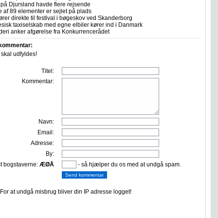
 på Djursland havde flere rejsende
e af 89 elementer er sejlet på plads
rer direkte til festival i bøgeskov ved Skanderborg
sisk taxiselskab med egne elbiler kører ind i Danmark
eri anker afgørelse fra Konkurrencerådet
 kommentar:
r skal udfyldes!
Titel:
Kommentar:
Navn:
Email:
Adresse:
By:
st bogstaverne:
ÆØÅ
- så hjælper du os med at undgå spam.
or at undgå misbrug bliver din IP adresse logget!