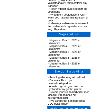
dom om gyldigheden af
voldgiftsaftaler i rammeaftaler om
transport
-
Retten frifandt både speditør og
vognmand
-
Ny dom om vedtagelse af CMR-
loven ved national vejstransport af
gods
-
Udlejningstrailere var involveret i
færdselsuheld - og ender som en
sag i Højesteret
Magasinet Bus
-
Magasinet Bus 6 - 2026 er
udkommet
-
Magasinet Bus 5 - 2026 er
udkommet
-
Magasinet Bus 4 - 2026 er
udkommet
-
Magasinet Bus 3 - 2026 er
udkommet
-
Magasinet Bus 2 - 2026 er
udkommet
Energi, miljø og klima
-
Pantning nåede ny rekord i juli
-
Danmark får to nye
havvindmølleparker
-
Affalds- og energiselskab på
Sjælland får ny genbrugschef
-
Delebilstjeneste samarbejder med
kinesisk virksomhed om
selvkørende biler
-
Nye asfalttyper kan begrænse
CO2-belastningen
Logistik, lager og intern transport