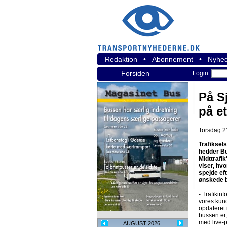
Redaktion
•
Abonnement
•
Nyhed
Forsiden
Login
På S
på et
Torsdag 21
Trafiksel
hedder Bu
Midttrafik
viser, hv
spejde ef
ønskede bu
- Trafikinf
vores kund
opdateret 
bussen er,
med live-p
AUGUST 2026