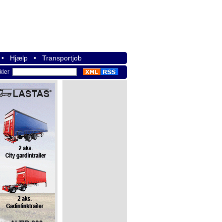
•
Hjælp
•
Transportjob
ikler