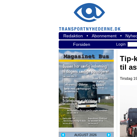
Redaktion
•
Abonnement
•
Nyhed
Forsiden
Login
Tip-k
til a
Tirsdag 19
AUGUST 2026