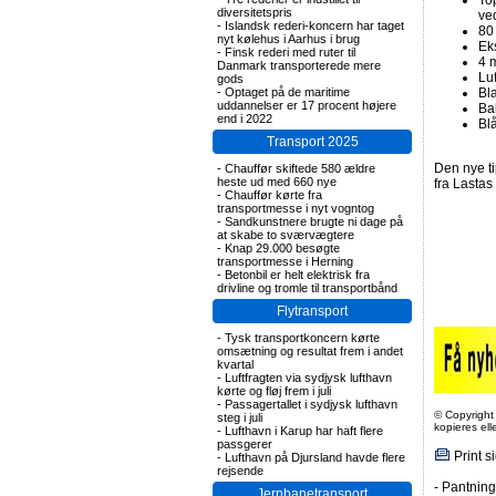
To
diversitetspris
ve
-
Islandsk rederi-koncern har taget
80
nyt kølehus i Aarhus i brug
Ek
-
Finsk rederi med ruter til
4 
Danmark transporterede mere
Luf
gods
-
Optaget på de maritime
Bl
uddannelser er 17 procent højere
Ba
end i 2022
Bl
Transport 2025
Den nye ti
-
Chauffør skiftede 580 ældre
heste ud med 660 nye
fra Lasta
-
Chauffør kørte fra
transportmesse i nyt vogntog
-
Sandkunstnere brugte ni dage på
at skabe to sværvægtere
-
Knap 29.000 besøgte
transportmesse i Herning
-
Betonbil er helt elektrisk fra
drivline og tromle til transportbånd
Flytransport
-
Tysk transportkoncern kørte
omsætning og resultat frem i andet
kvartal
-
Luftfragten via sydjysk lufthavn
kørte og fløj frem i juli
-
Passagertallet i sydjysk lufthavn
© Copyright
steg i juli
kopieres el
-
Lufthavn i Karup har haft flere
passgerer
Print s
-
Lufthavn på Djursland havde flere
rejsende
-
Pantning 
Jernbanetransport