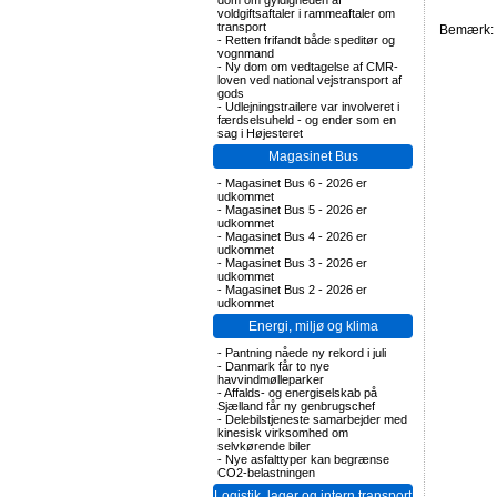
dom om gyldigheden af
voldgiftsaftaler i rammeaftaler om
transport
Bemærk: F
-
Retten frifandt både speditør og
vognmand
-
Ny dom om vedtagelse af CMR-
loven ved national vejstransport af
gods
-
Udlejningstrailere var involveret i
færdselsuheld - og ender som en
sag i Højesteret
Magasinet Bus
-
Magasinet Bus 6 - 2026 er
udkommet
-
Magasinet Bus 5 - 2026 er
udkommet
-
Magasinet Bus 4 - 2026 er
udkommet
-
Magasinet Bus 3 - 2026 er
udkommet
-
Magasinet Bus 2 - 2026 er
udkommet
Energi, miljø og klima
-
Pantning nåede ny rekord i juli
-
Danmark får to nye
havvindmølleparker
-
Affalds- og energiselskab på
Sjælland får ny genbrugschef
-
Delebilstjeneste samarbejder med
kinesisk virksomhed om
selvkørende biler
-
Nye asfalttyper kan begrænse
CO2-belastningen
Logistik, lager og intern transport