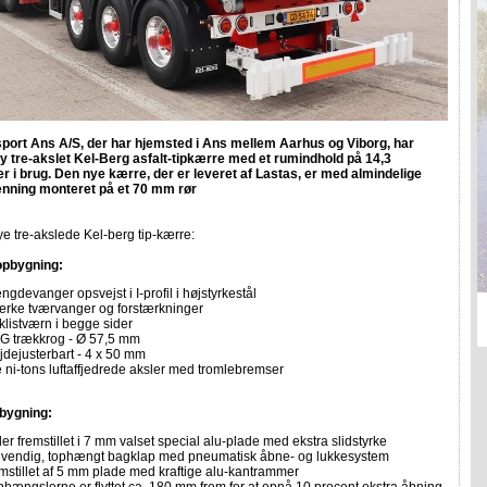
sport Ans A/S, der har hjemsted i Ans mellem Aarhus og Viborg, har
ny tre-akslet Kel-Berg asfalt-tipkærre med et rumindhold på 14,3
r i brug. Den nye kærre, der er leveret af Lastas, er med almindelige
enning monteret på et 70 mm rør
 tre-akslede Kel-berg tip-kærre:
opbygning:
gdevanger opsvejst i I-profil i højstyrkestål
ærke tværvanger og forstærkninger
klistværn i begge sider
G trækkrog - Ø 57,5 mm
jdejusterbart - 4 x 50 mm
e ni-tons luftaffjedrede aksler med tromlebremser
bygning:
er fremstillet i 7 mm valset special alu-plade med ekstra slidstyrke
dvendig, tophængt bagklap med pneumatisk åbne- og lukkesystem
emstillet af 5 mm plade med kraftige alu-kantrammer