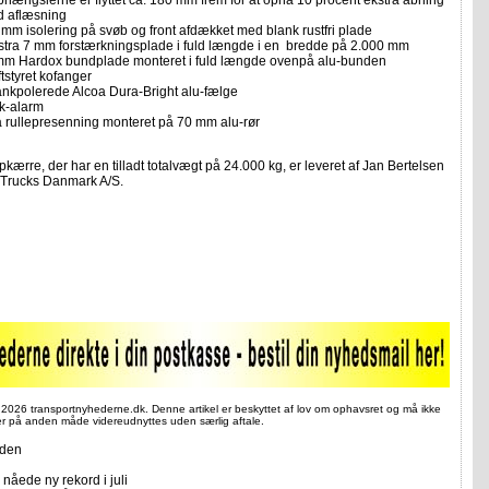
phængslerne er flyttet ca. 180 mm frem for at opnå 10 procent ekstra åbning
d aflæsning
 mm isolering på svøb og front afdækket med blank rustfri plade
stra 7 mm forstærkningsplade i fuld længde i en bredde på 2.000 mm
mm Hardox bundplade monteret i fuld længde ovenpå alu-bunden
tstyret kofanger
ankpolerede Alcoa Dura-Bright alu-fælge
k-alarm
å rullepresenning monteret på 70 mm alu-rør
pkærre, der har en tilladt totalvægt på 24.000 kg, er leveret af Jan Bertelsen
s Trucks Danmark A/S.
 2026 transportnyhederne.dk. Denne artikel er beskyttet af lov om ophavsret og må ikke
ler på anden måde videreudnyttes uden særlig aftale.
iden
nåede ny rekord i juli