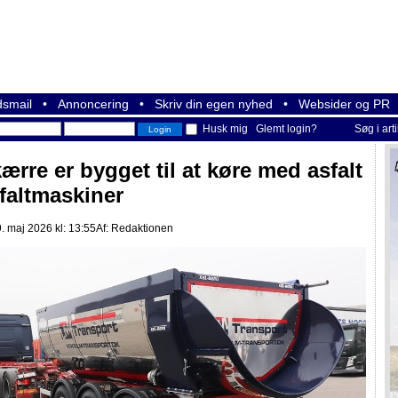
smail
•
Annoncering
•
Skriv din egen nyhed
•
Websider og PR
Husk mig
Glemt login?
Søg i art
ærre er bygget til at køre med asfalt
sfaltmaskiner
. maj 2026 kl: 13:55
Af:
Redaktionen