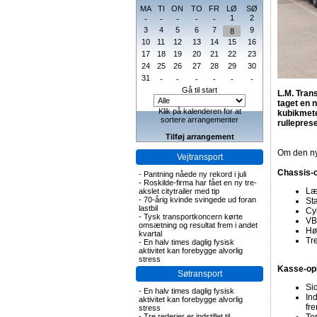
MA
TI
ON
TO
FR
LØ
SØ
1
2
-
-
-
-
-
3
4
5
6
7
9
8
10
11
12
13
14
15
16
17
18
19
20
21
22
23
24
25
26
27
28
29
30
31
-
-
-
-
-
-
Gå til start
L.M. Tran
taget en 
Klik på kalenderen for at
kubikmete
sortere arrangementer
rullepres
Tilføj arrangement
Om den nye
Vejtransport
Chassis-
-
Pantning nåede ny rekord i juli
-
Roskilde-firma har fået en ny tre-
Læn
akslet citytrailer med tip
-
70-årig kvinde svingede ud foran
St
lastbil
Cy
-
Tysk transportkoncern kørte
VB
omsætning og resultat frem i andet
Hø
kvartal
Tr
-
En halv times daglig fysisk
aktivitet kan forebygge alvorlig
stress
Kasse-op
Søtransport
Sid
-
En halv times daglig fysisk
In
aktivitet kan forebygge alvorlig
fr
stress
-
Tre rederier er indstillet til