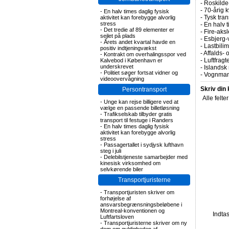
-
Roskilde-
-
70-årig k
-
En halv times daglig fysisk
-
Tysk tran
aktivitet kan forebygge alvorlig
stress
-
En halv t
-
Det tredie af 89 elementer er
-
Fire-aks
sejlet på plads
-
Esbjerg-
-
Årets andet kvartal havde en
-
Lastbilim
positiv indtjeningvækst
-
Affalds-
-
Kontrakt om overhalingsspor ved
-
Luftfragte
Kalvebod i København er
underskrevet
-
Islandsk 
-
Politiet søger fortsat vidner og
-
Vognmand
videoovervågning
Skriv din
Persontransport
Alle felte
-
Unge kan rejse billigere ved at
vælge en passende billetløsning
-
Trafikselskab tilbyder gratis
transport til festuge i Randers
-
En halv times daglig fysisk
aktivitet kan forebygge alvorlig
stress
-
Passagertallet i sydjysk lufthavn
steg i juli
-
Delebilstjeneste samarbejder med
kinesisk virksomhed om
selvkørende biler
Transportjuristerne
-
Transportjuristen skriver om
forhøjelse af
ansvarsbegrænsningsbeløbene i
Montreal-konventionen og
Indta
Luftfartsloven
-
Transportjuristerne skriver om ny