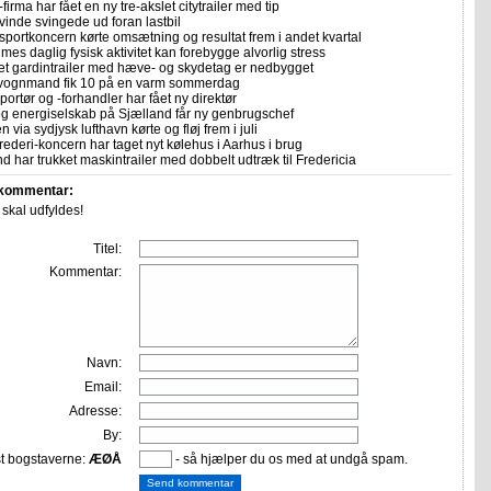
firma har fået en ny tre-akslet citytrailer med tip
vinde svingede ud foran lastbil
sportkoncern kørte omsætning og resultat frem i andet kvartal
imes daglig fysisk aktivitet kan forebygge alvorlig stress
let gardintrailer med hæve- og skydetag er nedbygget
vognmand fik 10 på en varm sommerdag
portør og -forhandler har fået ny direktør
 og energiselskab på Sjælland får ny genbrugschef
n via sydjysk lufthavn kørte og fløj frem i juli
rederi-koncern har taget nyt kølehus i Aarhus i brug
 har trukket maskintrailer med dobbelt udtræk til Fredericia
 kommentar:
r skal udfyldes!
Titel:
Kommentar:
Navn:
Email:
Adresse:
By:
st bogstaverne:
ÆØÅ
- så hjælper du os med at undgå spam.