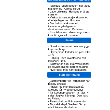
-
Islandsk rederi-koncern har taget
nyt kølehus i Aarhus i brug
-
Lagerudlejning i Horsens er årets
største
-
Vækst får sengetøjsvirksomhed
til at leje lager ved Horsens
-
Stor industrivirksomhed
investerer yderligere sit
distributionscenter i Rødekro
-
Fremtiden kan udløse langt større
krav til digital infrastruktur
Havne
-
Dansk entreprenør skal ombygge
kaj i Hamburg
-
Havnemand forlader sin post efter
43 år
-
Esbjerg Havn investerede 748
millioner i 2025
-
Skibsfarten skal ikke være kanal
og skydeskive for narkosmugling
-
Nye regler mod narkosmugling:
Transportnavne
-
Lastbilimportør og -forhandler har
fået ny direktør
-
Affalds- og energiselskab på
Sjælland får ny genbrugschef
-
Tankvognsproducent har fået ny
salgsrådgiver i Sverige, Danmark
og Finland
-
Finansdirektør i lufthavn er død
-
Togselskab på Sjælland får ny
administrerende direktør