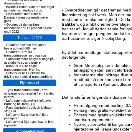
diversitetspris
-
Islandsk rederi-koncern har taget
- Overordnet set går det fremad med 
nyt kølehus i Aarhus i brug
-
Finsk rederi med ruter til
finansieret og sat i værk. Men der man
Danmark transporterede mere
med bedre fremkommelighed. Det kræv
gods
trafikken, og ambitionerne overstiger 
-
Optaget på de maritime
uddannelser er 17 procent højere
har sat af. Jeg vil derfor samle forligs
end i 2022
hvordan vi bruger pengene bedst for 
Transport 2025
aarhusianerne, siger Nicolaj Bang.
-
Chauffør skiftede 580 ældre
heste ud med 660 nye
-
Chauffør kørte fra
Byrådet har modtaget statusrapporten
transportmesse i nyt vogntog
det følgende:
-
Sandkunstnere brugte ni dage på
at skabe to sværvægtere
Grøn Mobilitetsplan indeholder
-
Knap 29.000 besøgte
transportmesse i Herning
anlægsprojekter, serviceforbed
-
Betonbil er helt elektrisk fra
Indsatserne skal bidrage til 
drivline og tromle til transportbånd
rundt på, så der kan være flere 
Flytransport
at transporten i Aarhus udlede
-
Tysk transportkoncern kørte
omsætning og resultat frem i andet
Det første år er følgende indsatser fra
kvartal
-
Luftfragten via sydjysk lufthavn
kørte og fløj frem i juli
Flere afgange med buslinje 3A
-
Passagertallet i sydjysk lufthavn
Forsøg med gratis kollektiv tr
steg i juli
Forsøg med gratis kollektiv tra
-
Lufthavn i Karup har haft flere
passgerer
sportsarrangementer
-
Lufthavn på Djursland havde flere
Nye vejvisertavler til ledige p
rejsende
hjertezone på Kragelundskolen
Jernbanetransport