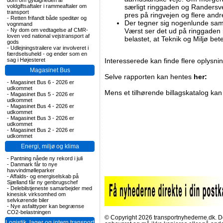
dom om gyldigheden af
voldgiftsaftaler i rammeaftaler om
særligt ringgaden og Randersve
transport
pres på ringvejen og flere andr
-
Retten frifandt både speditør og
Der tegner sig nogenlunde sam
vognmand
-
Ny dom om vedtagelse af CMR-
Værst ser det ud på ringgaden 
loven ved national vejstransport af
belastet, at Teknik og Miljø bet
gods
-
Udlejningstrailere var involveret i
færdselsuheld - og ender som en
sag i Højesteret
Interesserede kan finde flere oplysni
Magasinet Bus
Selve rapporten kan hentes
her:
-
Magasinet Bus 6 - 2026 er
udkommet
Mens et tilhørende billagskatalog ka
-
Magasinet Bus 5 - 2026 er
udkommet
-
Magasinet Bus 4 - 2026 er
udkommet
-
Magasinet Bus 3 - 2026 er
udkommet
-
Magasinet Bus 2 - 2026 er
udkommet
Energi, miljø og klima
-
Pantning nåede ny rekord i juli
-
Danmark får to nye
havvindmølleparker
-
Affalds- og energiselskab på
Sjælland får ny genbrugschef
-
Delebilstjeneste samarbejder med
kinesisk virksomhed om
selvkørende biler
-
Nye asfalttyper kan begrænse
CO2-belastningen
© Copyright 2026 transportnyhederne.dk. Den
Logistik, lager og intern transport