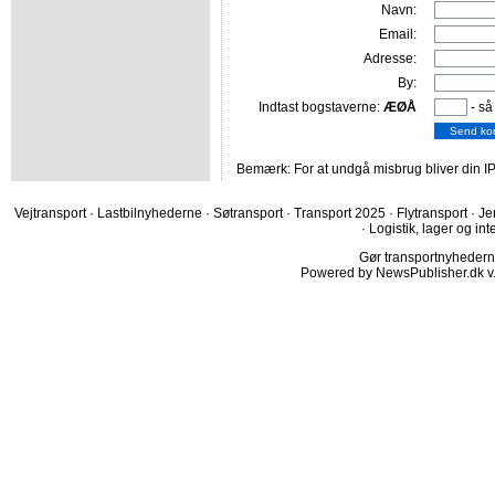
Navn:
Email:
Adresse:
By:
Indtast bogstaverne:
ÆØÅ
- så
Bemærk: For at undgå misbrug bliver din IP
Vejtransport
·
Lastbilnyhederne
·
Søtransport
·
Transport 2025
·
Flytransport
·
Je
·
Logistik, lager og int
Gør transportnyhederne.
Powered by NewsPublisher.dk v