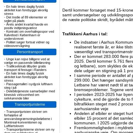
-
En halv times daglig fysisk
Dertil kommer forsøget med 15-kronersb
aktivitet kan forebygge alvorlig
stress
samt undersøgelser og udviklingsspor,
-
Det tredie af 89 elementer er
de næste politiske skridt, byrådet måt
sejlet på plads
-
Årets andet kvartal havde en
positiv indtjeningvækst
-
Kontrakt om overhalingsspor ved
Trafikkeni Aarhus i tal:
Kalvebod i København er
underskrevet
De indsatser i Aarhus Kommune
-
Politiet søger fortsat vidner og
videoovervågning
realiseret første år, er ikke tils
væsentligt ved transportmønst
Persontransport
Der er kommet 283.000 flere pa
-
Unge kan rejse billigere ved at
2025. Dertil kommer 5.761 flere
vælge en passende billetløsning
og letbane), som skyldes de ek
-
Trafikselskab tilbyder gratis
transport til festuge i Randers
dele udgør en stigning på 1 pr
-
En halv times daglig fysisk
I samme periode er antallet af
aktivitet kan forebygge alvorlig
299.000. Det hænger sandsynl
stress
-
Passagertallet i sydjysk lufthavn
Letbane har været nødt til at ta
steg i juli
bremseproblemer. Togene vente
-
Delebilstjeneste samarbejder med
I perioden 2023-2025 har byens
kinesisk virksomhed om
selvkørende biler
cykelture, end de gjorde de to
biltrafikken steget med 2 proce
Transportjuristerne
aarhusianske veje
-
Transportjuristen skriver om
Andelen af elbiler er steget hu
forhøjelse af
elbiler 15 procent af det samled
ansvarsbegrænsningsbeløbene i
Montreal-konventionen og
kommunen. I 2025 udgjorde de
Luftfartsloven
Fremkommeligheden i myldretide
-
Transportjuristerne skriver om ny
aarhusianske veje. Om morge