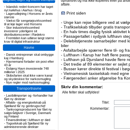
ophavsret og må ikke kopieres eller på an
aftale.
-
Islandsk rederi-koncern har taget
nyt kølehus i Aarhus i brug
Print siden
-
Lagerudlejning i Horsens er årets
største
-
Vækst får sengetøjsvirksomhed
-
Unge kan rejse billigere ved at vælg
til at leje lager ved Horsens
-
Trafikselskab tilbyder gratis transpor
-
Stor industrivirksomhed
investerer yderligere sit
-
En halv times daglig fysisk aktivitet
distributionscenter i Rødekro
-
Passagertallet i sydjysk lufthavn steg 
-
Fremtiden kan udløse langt større
-
Delebilstjeneste samarbejder med 
krav til digital infrastruktur
biler
Havne
-
Asfaltarbejde spærrer flere til- og 
-
Lufthavn i Karup har haft flere pass
-
Dansk entreprenør skal ombygge
kaj i Hamburg
-
Lufthavn på Djursland havde flere r
-
Havnemand forlader sin post efter
-
Det tredie af 89 elementer er sejlet 
43 år
-
Busser kører direkte til festival i 
-
Esbjerg Havn investerede 748
millioner i 2025
-
Vietnamesisk taxiselskab med egne e
-
Skibsfarten skal ikke være kanal
-
Færgerederi anker afgørelse fra Ko
og skydeskive for narkosmugling
-
Nye regler mod narkosmugling:
Skriv din kommentar:
Transportnavne
Alle felter skal udfyldes!
-
Lastbilimportør og -forhandler har
fået ny direktør
Titel:
-
Affalds- og energiselskab på
Sjælland får ny genbrugschef
Kommentar:
-
Tankvognsproducent har fået ny
salgsrådgiver i Sverige, Danmark
og Finland
-
Finansdirektør i lufthavn er død
-
Togselskab på Sjælland får ny
administrerende direktør