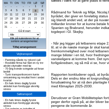
sættes i værk for at gøre plads til flere
MA
TI
ON
TO
FR
LØ
SØ
1
2
-
-
-
-
-
3
4
5
6
7
9
8
Rådmand for Teknik og Miljø, Nicolaj B
10
11
12
13
14
15
16
byrådet, der giver en foreløbig statu
17
18
19
20
21
22
23
sig blandt andet ved, at der på nuvæ
24
25
26
27
28
29
30
milliarder kroner for at kunne betale
31
-
-
-
-
-
-
Spanien og Brabrand, herunder indkøb 
Gå til start
togdepot i Gl. Skejby.
Klik på kalenderen for at
sortere arrangementer
- Når jeg kigger på letbanens etape 2,
til, at vi de næste mange år skal kanali
Tilføj arrangement
fremkommelighed over mod letbanen, de
Vejtransport
mange bilister i en tid, hvor fredninge
vanskeligere at komme frem. Det synsp
-
Pantning nåede ny rekord i juli
forligskredsen, og så må vi se, hvor vi
-
Roskilde-firma har fået en ny tre-
akslet citytrailer med tip
-
70-årig kvinde svingede ud foran
lastbil
Rapporten konkluderer også, at byråde
-
Tysk transportkoncern kørte
omsætning og resultat frem i andet
Dels er der endnu ikke et lovgrundlag 
kvartal
forudsætning for at nå den planlagte 
-
En halv times daglig fysisk
med Klimaplan 2025-2030.
aktivitet kan forebygge alvorlig
stress
Søtransport
Derudover er Grøn Mobilitetsplan for
-
En halv times daglig fysisk
peger derfor også på, at der bliver be
aktivitet kan forebygge alvorlig
pengene de kommende år.
stress
-
Tre rederier er indstillet til