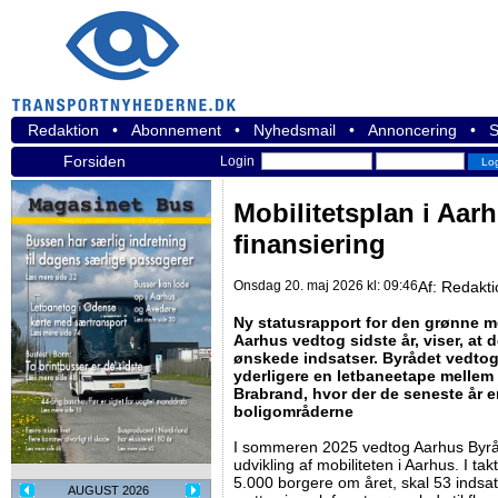
Redaktion
•
Abonnement
•
Nyhedsmail
•
Annoncering
•
S
Forsiden
Login
Mobilitetsplan i Aar
finansiering
Onsdag 20. maj 2026 kl: 09:46
Af:
Redakti
Ny statusrapport for den grønne mo
Aarhus vedtog sidste år, viser, at d
ønskede indsatser. Byrådet vedtog
yderligere en letbaneetape mellem 
Brabrand, hvor der de seneste år e
boligområderne
I sommeren 2025 vedtog Aarhus Byråd
udvikling af mobiliteten i Aarhus. I 
5.000 borgere om året, skal 53 indsa
AUGUST 2026