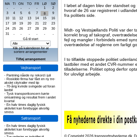
MA
TI
ON
TO
FR
LØ
SØ
I løbet af dagen blev der standset og k
1
2
-
-
-
-
-
hvoraf de 26 var registreret i udlandet
3
4
5
6
7
9
8
fra politiets side.
10
11
12
13
14
15
16
17
18
19
20
21
22
23
24
25
26
27
28
29
30
Midt- og Vestsjællands Politi var der 
31
-
-
-
-
-
-
korrekt brug af takograf, overtrædels
Gå til start
fejl og mangler i forbindels emed syn
overtrædelse af reglerne om farligt g
Klik på kalenderen for at
sortere arrangementer
I to tilfælde stoppede politiet udenla
Tilføj arrangement
lastbiler med et andet CVR-nummer end
Vejtransport
tilladelserne. Politiet optog derfor 
for ulovligt arbejde.
-
Pantning nåede ny rekord i juli
-
Roskilde-firma har fået en ny tre-
akslet citytrailer med tip
-
70-årig kvinde svingede ud foran
lastbil
-
Tysk transportkoncern kørte
omsætning og resultat frem i andet
kvartal
-
En halv times daglig fysisk
aktivitet kan forebygge alvorlig
stress
Søtransport
-
En halv times daglig fysisk
aktivitet kan forebygge alvorlig
stress
© Copyright 2026 transportnyhederne.dk. Den
-
Tre rederier er indstillet til