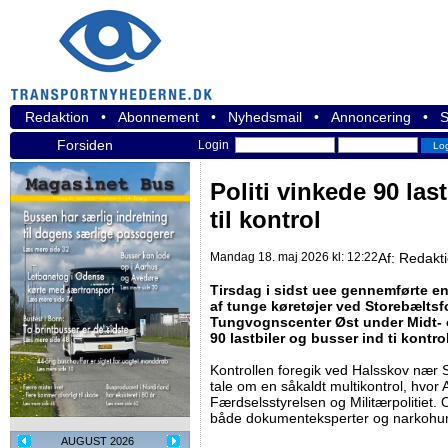
Redaktion
•
Abonnement
•
Nyhedsmail
•
Annoncering
•
S
Forsiden
Login
Politi vinkede 90 las
til kontrol
Mandag 18. maj 2026 kl: 12:22
Af:
Redakt
Tirsdag i sidst uee gennemførte e
af tunge køretøjer ved Storebæltsfo
Tungvognscenter Øst under Midt- o
90 lastbiler og busser ind ti kontro
Kontrollen foregik ved Halsskov nær 
tale om en såkaldt multikontrol, hvor A
Færdselsstyrelsen og Militærpolitiet. 
både dokumenteksperter og narkohu
AUGUST 2026