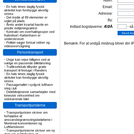
Navn:
-
En halv times daglig fysisk
Email:
aktivitet kan forebygge alvorlig
Adresse:
stress
-
Det tredie af 89 elementer er
By:
sejlet på plads
-
Årets andet kvartal havde en
Indtast bogstaverne:
ÆØÅ
- så
positiv indtjeningvækst
-
Kontrakt om overhalingsspor ved
Kalvebod i København er
underskrevet
-
Politiet søger fortsat vidner og
Bemærk: For at undgå misbrug bliver din IP
videoovervågning
Persontransport
-
Unge kan rejse billigere ved at
vælge en passende billetløsning
-
Trafikselskab tilbyder gratis
transport til festuge i Randers
-
En halv times daglig fysisk
aktivitet kan forebygge alvorlig
stress
-
Passagertallet i sydjysk lufthavn
steg i juli
-
Delebilstjeneste samarbejder med
kinesisk virksomhed om
selvkørende biler
Transportjuristerne
-
Transportjuristen skriver om
forhøjelse af
ansvarsbegrænsningsbeløbene i
Montreal-konventionen og
Luftfartsloven
-
Transportjuristerne skriver om ny