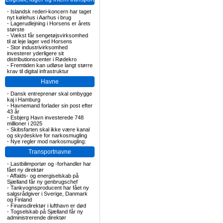
-
Islandsk rederi-koncern har taget
nyt kølehus i Aarhus i brug
-
Lagerudlejning i Horsens er årets
største
-
Vækst får sengetøjsvirksomhed
til at leje lager ved Horsens
-
Stor industrivirksomhed
investerer yderligere sit
distributionscenter i Rødekro
-
Fremtiden kan udløse langt større
krav til digital infrastruktur
Havne
-
Dansk entreprenør skal ombygge
kaj i Hamburg
-
Havnemand forlader sin post efter
43 år
-
Esbjerg Havn investerede 748
millioner i 2025
-
Skibsfarten skal ikke være kanal
og skydeskive for narkosmugling
-
Nye regler mod narkosmugling:
Transportnavne
-
Lastbilimportør og -forhandler har
fået ny direktør
-
Affalds- og energiselskab på
Sjælland får ny genbrugschef
-
Tankvognsproducent har fået ny
salgsrådgiver i Sverige, Danmark
og Finland
-
Finansdirektør i lufthavn er død
-
Togselskab på Sjælland får ny
administrerende direktør