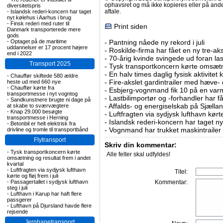
ophavsret og må ikke kopieres eller på an
diversitetspris
aftale.
-
Islandsk rederi-koncern har taget
nyt kølehus i Aarhus i brug
-
Finsk rederi med ruter til
Print siden
Danmark transporterede mere
gods
-
Optaget på de maritime
-
Pantning nåede ny rekord i juli
uddannelser er 17 procent højere
-
Roskilde-firma har fået en ny tre-aksl
end i 2022
-
70-årig kvinde svingede ud foran las
Transport 2025
-
Tysk transportkoncern kørte omsætni
-
En halv times daglig fysisk aktivitet
-
Chauffør skiftede 580 ældre
-
Fire-akslet gardintrailer med hæve-
heste ud med 660 nye
-
Chauffør kørte fra
-
Esbjerg-vognmand fik 10 på en va
transportmesse i nyt vogntog
-
Lastbilimportør og -forhandler har få
-
Sandkunstnere brugte ni dage på
-
Affalds- og energiselskab på Sjælla
at skabe to sværvægtere
-
Knap 29.000 besøgte
-
Luftfragten via sydjysk lufthavn kørte 
transportmesse i Herning
-
Islandsk rederi-koncern har taget ny
-
Betonbil er helt elektrisk fra
-
Vognmand har trukket maskintrailer 
drivline og tromle til transportbånd
Flytransport
Skriv din kommentar:
-
Tysk transportkoncern kørte
Alle felter skal udfyldes!
omsætning og resultat frem i andet
kvartal
-
Luftfragten via sydjysk lufthavn
Titel:
kørte og fløj frem i juli
-
Passagertallet i sydjysk lufthavn
Kommentar:
steg i juli
-
Lufthavn i Karup har haft flere
passgerer
-
Lufthavn på Djursland havde flere
rejsende
Jernbanetransport