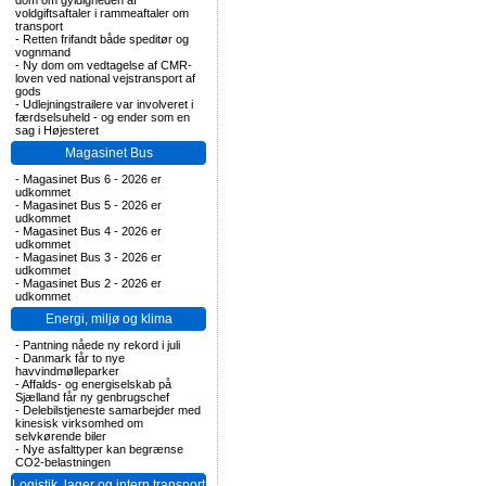
dom om gyldigheden af
voldgiftsaftaler i rammeaftaler om
transport
-
Retten frifandt både speditør og
vognmand
-
Ny dom om vedtagelse af CMR-
loven ved national vejstransport af
gods
-
Udlejningstrailere var involveret i
færdselsuheld - og ender som en
sag i Højesteret
Magasinet Bus
-
Magasinet Bus 6 - 2026 er
udkommet
-
Magasinet Bus 5 - 2026 er
udkommet
-
Magasinet Bus 4 - 2026 er
udkommet
-
Magasinet Bus 3 - 2026 er
udkommet
-
Magasinet Bus 2 - 2026 er
udkommet
Energi, miljø og klima
-
Pantning nåede ny rekord i juli
-
Danmark får to nye
havvindmølleparker
-
Affalds- og energiselskab på
Sjælland får ny genbrugschef
-
Delebilstjeneste samarbejder med
kinesisk virksomhed om
selvkørende biler
-
Nye asfalttyper kan begrænse
CO2-belastningen
Logistik, lager og intern transport