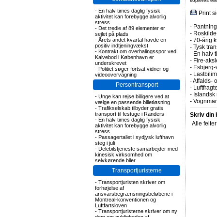
kopieres el
-
En halv times daglig fysisk
Print s
aktivitet kan forebygge alvorlig
stress
-
Pantning 
-
Det tredie af 89 elementer er
-
Roskilde-
sejlet på plads
-
Årets andet kvartal havde en
-
70-årig k
positiv indtjeningvækst
-
Tysk tran
-
Kontrakt om overhalingsspor ved
-
En halv t
Kalvebod i København er
-
Fire-aks
underskrevet
-
Esbjerg-
-
Politiet søger fortsat vidner og
-
Lastbilim
videoovervågning
-
Affalds-
Persontransport
-
Luftfragte
-
Islandsk 
-
Unge kan rejse billigere ved at
-
Vognmand
vælge en passende billetløsning
-
Trafikselskab tilbyder gratis
transport til festuge i Randers
Skriv din
-
En halv times daglig fysisk
Alle felte
aktivitet kan forebygge alvorlig
stress
-
Passagertallet i sydjysk lufthavn
steg i juli
-
Delebilstjeneste samarbejder med
kinesisk virksomhed om
selvkørende biler
Transportjuristerne
-
Transportjuristen skriver om
forhøjelse af
ansvarsbegrænsningsbeløbene i
Montreal-konventionen og
Luftfartsloven
-
Transportjuristerne skriver om ny