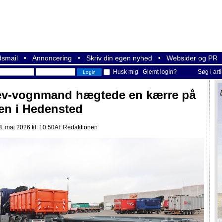
smail
•
Annoncering
•
Skriv din egen nyhed
•
Websider og PR
Husk mig
Glemt login?
Søg i art
ev-vognmand hægtede en kærre på
en i Hedensted
. maj 2026 kl: 10:50
Af:
Redaktionen