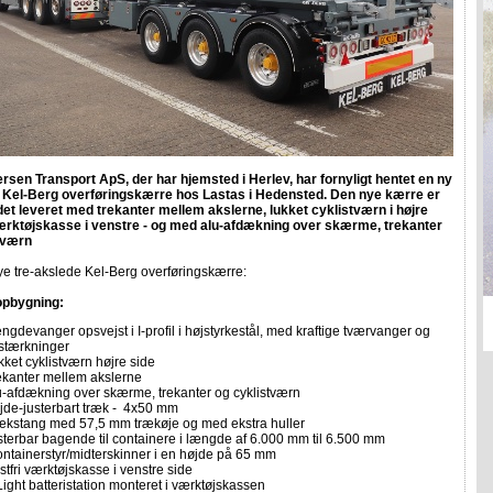
rsen Transport ApS, der har hjemsted i Herlev, har fornyligt hentet en ny
t Kel-Berg overføringskærre hos Lastas i Hedensted. Den nye kærre er
det leveret med trekanter mellem akslerne, lukket cyklistværn i højre
ærktøjskasse i venstre - og med alu-afdækning over skærme, trekanter
tværn
e tre-akslede Kel-Berg overføringskærre:
opbygning:
ngdevanger opsvejst i I-profil i højstyrkestål, med kraftige tværvanger og
rstærkninger
kket cyklistværn højre side
ekanter mellem akslerne
u-afdækning over skærme, trekanter og cyklistværn
jde-justerbart træk - 4x50 mm
ækstang med 57,5 mm trækøje og med ekstra huller
sterbar bagende til containere i længde af 6.000 mm til 6.500 mm
ntainerstyr/midterskinner i en højde på 65 mm
tfri værktøjskasse i venstre side
Light batteristation monteret i værktøjskassen