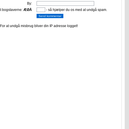
By:
st bogstaverne:
ÆØÅ
- så hjælper du os med at undgå spam.
or at undgå misbrug bliver din IP adresse logget!