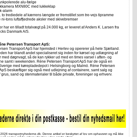
ankpolerede alu-fælge
kkamera MXN80C med lukkeklap
k-alarm
. to trediedele af kærrens længde er fremstillet som tre-vejs tipramme
e ni-tons luftaffjedrede aksler med skivebremser
r har en tilladt totalvægt på 24.000 kg, er leveret af Anders K. Larsen fra
ucks Danmark A/S.
éne Petersen Transport ApS:
rsen Transport ApS har hjemsted i Herlev og opererer på hele Sjælland.
en har blandt andet specialiseret sig inden for kørsel og udlægning af
 med døgnvagt, så de kan rykker ud med en times varsel i aften- og
rne samt i weekenden. Réne Petersen Transport ApS har de også en
i Sverige med kørepladedepot i Helsingborg og Malmö. Réne Petersen
ApS beskæftiger sig også med udlejning af containere, samt salg og
f grus, sand og stenmaterialer til både private, foreninger og erhverv.
 2026 transportnyhederne.dk. Denne artikel er beskyttet af lov om ophavsret og må ikke