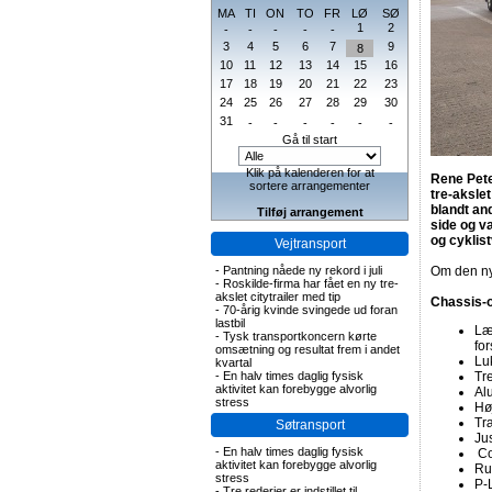
MA
TI
ON
TO
FR
LØ
SØ
1
2
-
-
-
-
-
3
4
5
6
7
9
8
10
11
12
13
14
15
16
17
18
19
20
21
22
23
24
25
26
27
28
29
30
31
-
-
-
-
-
-
Gå til start
Klik på kalenderen for at
Rene Pete
sortere arrangementer
tre-aksle
blandt an
Tilføj arrangement
side og v
og cyklis
Vejtransport
-
Pantning nåede ny rekord i juli
Om den ny
-
Roskilde-firma har fået en ny tre-
akslet citytrailer med tip
Chassis-
-
70-årig kvinde svingede ud foran
lastbil
Læ
-
Tysk transportkoncern kørte
fo
omsætning og resultat frem i andet
Lu
kvartal
-
En halv times daglig fysisk
Tr
aktivitet kan forebygge alvorlig
Al
stress
Hø
Tr
Søtransport
Ju
-
En halv times daglig fysisk
Co
aktivitet kan forebygge alvorlig
Rus
stress
P-
-
Tre rederier er indstillet til