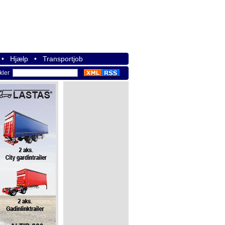
•
Hjælp
•
Transportjob
ikler