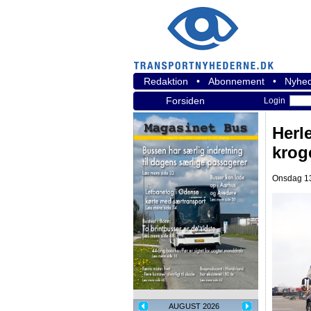
Redaktion
•
Abonnement
•
Nyhed
Forsiden
Login
Herl
krog
Onsdag 13
AUGUST 2026