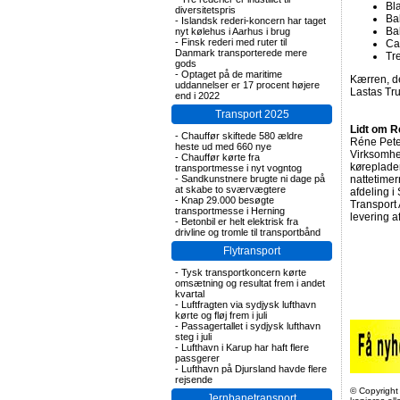
Bl
diversitetspris
Ba
-
Islandsk rederi-koncern har taget
Ba
nyt kølehus i Aarhus i brug
-
Finsk rederi med ruter til
Ca
Danmark transporterede mere
Tr
gods
-
Optaget på de maritime
Kærren, de
uddannelser er 17 procent højere
Lastas Tr
end i 2022
Transport 2025
Lidt om R
-
Chauffør skiftede 580 ældre
Réne Pete
heste ud med 660 nye
Virksomhed
-
Chauffør kørte fra
køreplader
transportmesse i nyt vogntog
-
Sandkunstnere brugte ni dage på
nattetime
at skabe to sværvægtere
afdeling 
-
Knap 29.000 besøgte
Transport 
transportmesse i Herning
levering a
-
Betonbil er helt elektrisk fra
drivline og tromle til transportbånd
Flytransport
-
Tysk transportkoncern kørte
omsætning og resultat frem i andet
kvartal
-
Luftfragten via sydjysk lufthavn
kørte og fløj frem i juli
-
Passagertallet i sydjysk lufthavn
steg i juli
-
Lufthavn i Karup har haft flere
passgerer
-
Lufthavn på Djursland havde flere
rejsende
© Copyright
Jernbanetransport