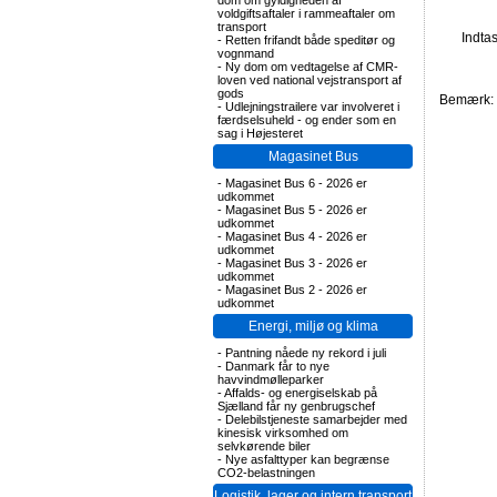
dom om gyldigheden af
voldgiftsaftaler i rammeaftaler om
transport
Indta
-
Retten frifandt både speditør og
vognmand
-
Ny dom om vedtagelse af CMR-
loven ved national vejstransport af
gods
Bemærk: F
-
Udlejningstrailere var involveret i
færdselsuheld - og ender som en
sag i Højesteret
Magasinet Bus
-
Magasinet Bus 6 - 2026 er
udkommet
-
Magasinet Bus 5 - 2026 er
udkommet
-
Magasinet Bus 4 - 2026 er
udkommet
-
Magasinet Bus 3 - 2026 er
udkommet
-
Magasinet Bus 2 - 2026 er
udkommet
Energi, miljø og klima
-
Pantning nåede ny rekord i juli
-
Danmark får to nye
havvindmølleparker
-
Affalds- og energiselskab på
Sjælland får ny genbrugschef
-
Delebilstjeneste samarbejder med
kinesisk virksomhed om
selvkørende biler
-
Nye asfalttyper kan begrænse
CO2-belastningen
Logistik, lager og intern transport