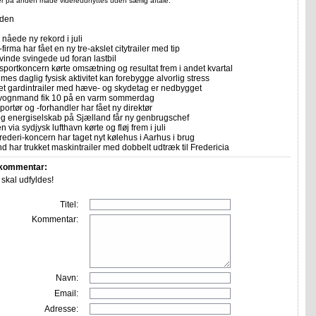
ler på anden måde videreudnyttes uden særlig aftale.
iden
nåede ny rekord i juli
firma har fået en ny tre-akslet citytrailer med tip
vinde svingede ud foran lastbil
sportkoncern kørte omsætning og resultat frem i andet kvartal
imes daglig fysisk aktivitet kan forebygge alvorlig stress
let gardintrailer med hæve- og skydetag er nedbygget
vognmand fik 10 på en varm sommerdag
portør og -forhandler har fået ny direktør
 og energiselskab på Sjælland får ny genbrugschef
n via sydjysk lufthavn kørte og fløj frem i juli
rederi-koncern har taget nyt kølehus i Aarhus i brug
 har trukket maskintrailer med dobbelt udtræk til Fredericia
 kommentar:
r skal udfyldes!
Titel:
Kommentar:
Navn:
Email:
Adresse: