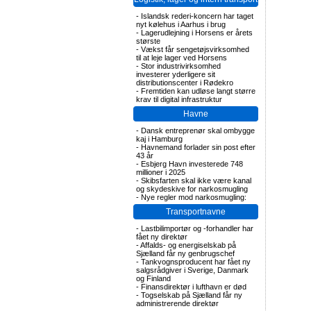
-
Islandsk rederi-koncern har taget
nyt kølehus i Aarhus i brug
-
Lagerudlejning i Horsens er årets
største
-
Vækst får sengetøjsvirksomhed
til at leje lager ved Horsens
-
Stor industrivirksomhed
investerer yderligere sit
distributionscenter i Rødekro
-
Fremtiden kan udløse langt større
krav til digital infrastruktur
Havne
-
Dansk entreprenør skal ombygge
kaj i Hamburg
-
Havnemand forlader sin post efter
43 år
-
Esbjerg Havn investerede 748
millioner i 2025
-
Skibsfarten skal ikke være kanal
og skydeskive for narkosmugling
-
Nye regler mod narkosmugling:
Transportnavne
-
Lastbilimportør og -forhandler har
fået ny direktør
-
Affalds- og energiselskab på
Sjælland får ny genbrugschef
-
Tankvognsproducent har fået ny
salgsrådgiver i Sverige, Danmark
og Finland
-
Finansdirektør i lufthavn er død
-
Togselskab på Sjælland får ny
administrerende direktør