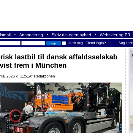
smail
•
Annoncering
•
Skriv din egen nyhed
•
Websider og PR
Husk mig
Glemt login?
Søg i art
risk lastbil til dansk affaldsselskab
 vist frem i München
maj 2026 kl: 11:51
Af:
Redaktionen