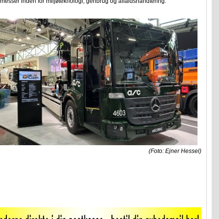
gmesser inden for miljøteknologi, genbrug og affaldshåndtering.
(Foto: Ejner Hessel)