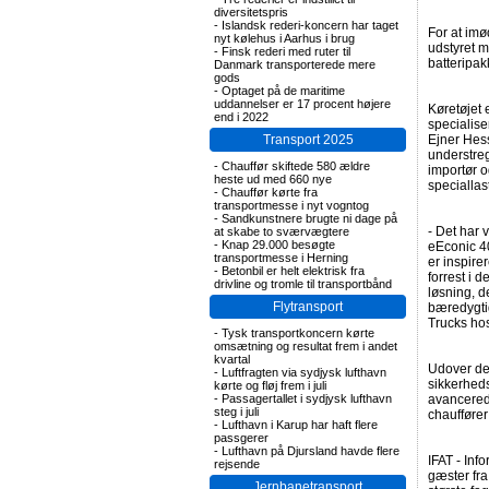
diversitetspris
-
Islandsk rederi-koncern har taget
For at im
nyt kølehus i Aarhus i brug
udstyret m
-
Finsk rederi med ruter til
batteripak
Danmark transporterede mere
gods
-
Optaget på de maritime
uddannelser er 17 procent højere
Køretøjet
end i 2022
specialise
Transport 2025
Ejner Hess
understre
-
Chauffør skiftede 580 ældre
importør o
heste ud med 660 nye
speciallast
-
Chauffør kørte fra
transportmesse i nyt vogntog
-
Sandkunstnere brugte ni dage på
- Det har 
at skabe to sværvægtere
-
Knap 29.000 besøgte
eEconic 4
transportmesse i Herning
er inspir
-
Betonbil er helt elektrisk fra
forrest i d
drivline og tromle til transportbånd
løsning, d
Flytransport
bæredygtig
Trucks ho
-
Tysk transportkoncern kørte
omsætning og resultat frem i andet
kvartal
Udover de
-
Luftfragten via sydjysk lufthavn
sikkerheds
kørte og fløj frem i juli
-
Passagertallet i sydjysk lufthavn
avancered
steg i juli
chauffører 
-
Lufthavn i Karup har haft flere
passgerer
-
Lufthavn på Djursland havde flere
IFAT - Inf
rejsende
gæster fra
Jernbanetransport