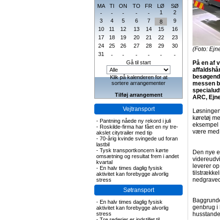
MA
TI
ON
TO
FR
LØ
SØ
1
2
-
-
-
-
-
3
4
5
6
7
9
8
10
11
12
13
14
15
16
17
18
19
20
21
22
23
24
25
26
27
28
29
30
(Foto: Ejn
31
-
-
-
-
-
-
Gå til start
På en af 
affaldshå
besøgende
Klik på kalenderen for at
sortere arrangementer
messen bl
specialud
Tilføj arrangement
ARC, Ejne
Vejtransport
Løsningen 
køretøj me
-
Pantning nåede ny rekord i juli
eksempel 
-
Roskilde-firma har fået en ny tre-
være med t
akslet citytrailer med tip
-
70-årig kvinde svingede ud foran
lastbil
-
Tysk transportkoncern kørte
Den nye eE
omsætning og resultat frem i andet
videreudvi
kvartal
leverer op
-
En halv times daglig fysisk
tilstrækkel
aktivitet kan forebygge alvorlig
nedgraved
stress
Søtransport
Baggrunde
-
En halv times daglig fysisk
genbrug i
aktivitet kan forebygge alvorlig
stress
husstande
-
Tre rederier er indstillet til