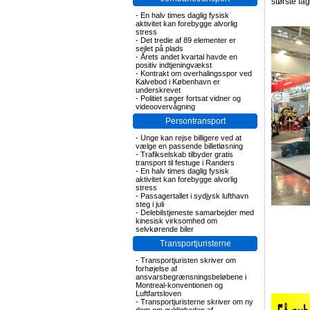
største fa
-
En halv times daglig fysisk
aktivitet kan forebygge alvorlig
stress
-
Det tredie af 89 elementer er
sejlet på plads
-
Årets andet kvartal havde en
positiv indtjeningvækst
-
Kontrakt om overhalingsspor ved
Kalvebod i København er
underskrevet
-
Politiet søger fortsat vidner og
videoovervågning
Persontransport
-
Unge kan rejse billigere ved at
vælge en passende billetløsning
-
Trafikselskab tilbyder gratis
transport til festuge i Randers
-
En halv times daglig fysisk
aktivitet kan forebygge alvorlig
stress
-
Passagertallet i sydjysk lufthavn
steg i juli
-
Delebilstjeneste samarbejder med
kinesisk virksomhed om
selvkørende biler
Transportjuristerne
-
Transportjuristen skriver om
forhøjelse af
ansvarsbegrænsningsbeløbene i
Montreal-konventionen og
Luftfartsloven
-
Transportjuristerne skriver om ny