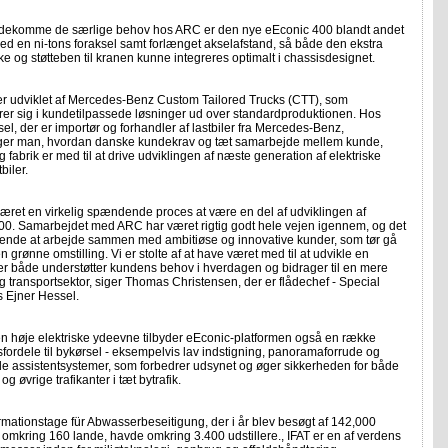
ødekomme de særlige behov hos ARC er den nye eEconic 400 blandt andet
ed en ni-tons foraksel samt forlænget akselafstand, så både den ekstra
ke og støtteben til kranen kunne integreres optimalt i chassisdesignet.
 er udviklet af Mercedes-Benz Custom Tailored Trucks (CTT), som
rer sig i kundetilpassede løsninger ud over standardproduktionen. Hos
el, der er importør og forhandler af lastbiler fra Mercedes-Benz,
ger man, hvordan danske kundekrav og tæt samarbejde mellem kunde,
g fabrik er med til at drive udviklingen af næste generation af elektriske
biler.
været en virkelig spændende proces at være en del af udviklingen af
00. Samarbejdet med ARC har været rigtig godt hele vejen igennem, og det
erende at arbejde sammen med ambitiøse og innovative kunder, som tør gå
en grønne omstilling. Vi er stolte af at have været med til at udvikle en
er både understøtter kundens behov i hverdagen og bidrager til en mere
 transportsektor, siger Thomas Christensen, der er flådechef - Special
s Ejner Hessel.
n høje elektriske ydeevne tilbyder eEconic-platformen også en række
fordele til bykørsel - eksempelvis lav indstigning, panoramaforrude og
e assistentsystemer, som forbedrer udsynet og øger sikkerheden for både
og øvrige trafikanter i tæt bytrafik.
ormationstage für Abwasserbeseitigung, der i år blev besøgt af 142,000
 omkring 160 lande, havde omkring 3.400 udstillere., IFAT er en af verdens