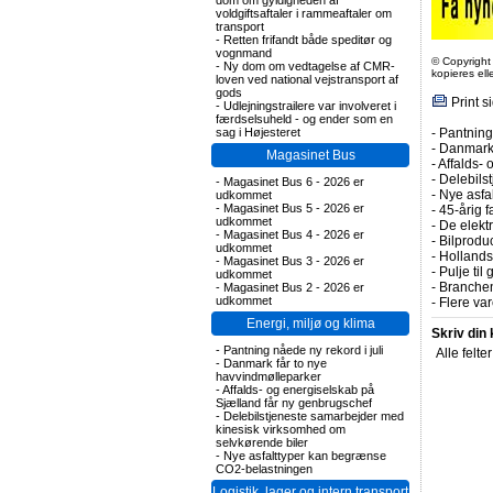
dom om gyldigheden af
voldgiftsaftaler i rammeaftaler om
transport
-
Retten frifandt både speditør og
vognmand
© Copyright
-
Ny dom om vedtagelse af CMR-
kopieres el
loven ved national vejstransport af
gods
Print s
-
Udlejningstrailere var involveret i
færdselsuheld - og ender som en
-
Pantning 
sag i Højesteret
-
Danmark 
Magasinet Bus
-
Affalds-
-
Delebils
-
Magasinet Bus 6 - 2026 er
-
Nye asfa
udkommet
-
Magasinet Bus 5 - 2026 er
-
45-årig f
udkommet
-
De elektr
-
Magasinet Bus 4 - 2026 er
-
Bilprodu
udkommet
-
Hollands
-
Magasinet Bus 3 - 2026 er
-
Pulje til
udkommet
-
Branchen
-
Magasinet Bus 2 - 2026 er
udkommet
-
Flere var
Energi, miljø og klima
Skriv din
-
Pantning nåede ny rekord i juli
Alle felte
-
Danmark får to nye
havvindmølleparker
-
Affalds- og energiselskab på
Sjælland får ny genbrugschef
-
Delebilstjeneste samarbejder med
kinesisk virksomhed om
selvkørende biler
-
Nye asfalttyper kan begrænse
CO2-belastningen
Logistik, lager og intern transport