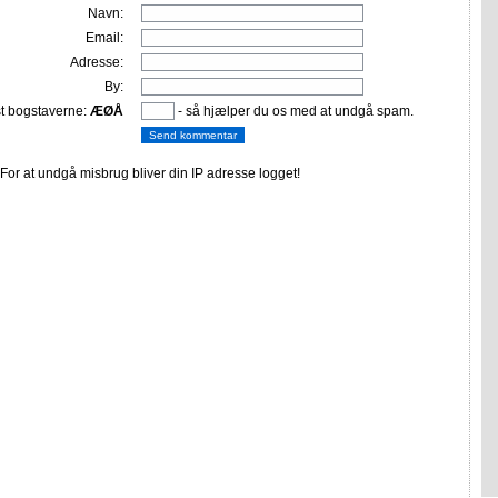
Navn:
Email:
Adresse:
By:
st bogstaverne:
ÆØÅ
- så hjælper du os med at undgå spam.
or at undgå misbrug bliver din IP adresse logget!