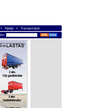
•
Hjælp
•
Transportjob
ikler