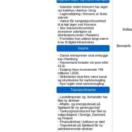
-
Islandsk rederi-koncern har taget
nyt kølehus i Aarhus i brug
-
Lagerudlejning i Horsens er årets
største
-
Vækst får sengetøjsvirksomhed
til at leje lager ved Horsens
-
Stor industrivirksomhed
Indta
investerer yderligere sit
distributionscenter i Rødekro
-
Fremtiden kan udløse langt større
krav til digital infrastruktur
Bemærk: F
Havne
-
Dansk entreprenør skal ombygge
kaj i Hamburg
-
Havnemand forlader sin post efter
43 år
-
Esbjerg Havn investerede 748
millioner i 2025
-
Skibsfarten skal ikke være kanal
og skydeskive for narkosmugling
-
Nye regler mod narkosmugling:
Transportnavne
-
Lastbilimportør og -forhandler har
fået ny direktør
-
Affalds- og energiselskab på
Sjælland får ny genbrugschef
-
Tankvognsproducent har fået ny
salgsrådgiver i Sverige, Danmark
og Finland
-
Finansdirektør i lufthavn er død
-
Togselskab på Sjælland får ny
administrerende direktør