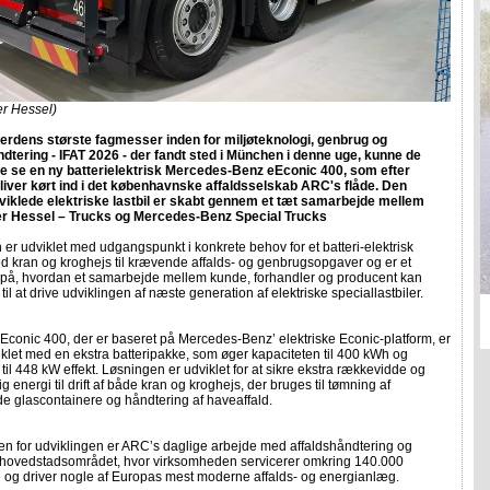
er Hessel)
verdens største fagmesser inden for miljøteknologi, genbrug og
ndtering - IFAT 2026 - der fandt sted i München i denne uge, kunne de
 se en ny batterielektrisk Mercedes-Benz eEconic 400, som efter
iver kørt ind i det københavnske affaldsselskab ARC's flåde. Den
viklede elektriske lastbil er skabt gennem et tæt samarbejde mellem
r Hessel – Trucks og Mercedes-Benz Special Trucks
er udviklet med udgangspunkt i konkrete behov for et batteri-elektrisk
d kran og kroghejs til krævende affalds- og genbrugsopgaver og er et
på, hvordan et samarbejde mellem kunde, forhandler og producent kan
il at drive udviklingen af næste generation af elektriske speciallastbiler.
conic 400, der er baseret på Mercedes-Benz’ elektriske Econic-platform, er
klet med en ekstra batteripakke, som øger kapaciteten til 400 kWh og
 til 448 kW effekt. Løsningen er udviklet for at sikre ekstra rækkevidde og
ig energi til drift af både kran og kroghejs, der bruges til tømning af
e glascontainere og håndtering af haveaffald.
n for udviklingen er ARC’s daglige arbejde med affaldshåndtering og
 hovedstadsområdet, hvor virksomheden servicerer omkring 140.000
 og driver nogle af Europas mest moderne affalds- og energianlæg.