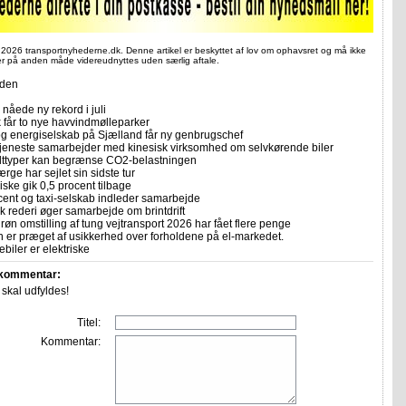
 2026 transportnyhederne.dk. Denne artikel er beskyttet af lov om ophavsret og må ikke
ler på anden måde videreudnyttes uden særlig aftale.
iden
nåede ny rekord i juli
får to nye havvindmølleparker
 og energiselskab på Sjælland får ny genbrugschef
tjeneste samarbejder med kinesisk virksomhed om selvkørende biler
lttyper kan begrænse CO2-belastningen
ærge har sejlet sin sidste tur
iske gik 0,5 procent tilbage
cent og taxi-selskab indleder samarbejde
k rederi øger samarbejde om brintdrift
 grøn omstilling af tung vejtransport 2026 har fået flere penge
 er præget af usikkerhed over forholdene på el-markedet.
ebiler er elektriske
 kommentar:
r skal udfyldes!
Titel:
Kommentar: