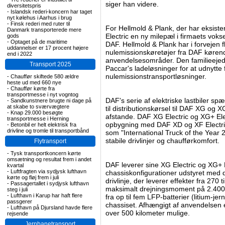
siger han videre.
diversitetspris
-
Islandsk rederi-koncern har taget
nyt kølehus i Aarhus i brug
-
Finsk rederi med ruter til
For Hellmold & Plank, der har eksist
Danmark transporterede mere
Electric en ny milepæl i firmaets vokse
gods
-
Optaget på de maritime
DAF. Hellmold & Plank har i forvejen fl
uddannelser er 17 procent højere
nulemissionskøretøjer fra DAF køren
end i 2022
anvendelsesområder. Den familieeje
Transport 2025
Paccar's ladeløsninger for at udnytte
nulemissionstransportløsninger.
-
Chauffør skiftede 580 ældre
heste ud med 660 nye
-
Chauffør kørte fra
transportmesse i nyt vogntog
DAF's serie af elektriske lastbiler sp
-
Sandkunstnere brugte ni dage på
at skabe to sværvægtere
til distributionskørsel til DAF XG og X
-
Knap 29.000 besøgte
afstande. DAF XG Electric og XG+ El
transportmesse i Herning
opbygning med DAF XD og XF Electric
-
Betonbil er helt elektrisk fra
drivline og tromle til transportbånd
som "International Truck of the Year 20
stabile drivlinjer og chaufførkomfort.
Flytransport
-
Tysk transportkoncern kørte
omsætning og resultat frem i andet
DAF leverer sine XG Electric og XG+ El
kvartal
-
Luftfragten via sydjysk lufthavn
chassiskonfigurationer udstyret med 
kørte og fløj frem i juli
drivlinje, der leverer effekter fra 270 
-
Passagertallet i sydjysk lufthavn
maksimalt drejningsmoment på 2.400 
steg i juli
-
Lufthavn i Karup har haft flere
fra op til fem LFP-batterier (litium-je
passgerer
chassiset. Afhængigt af anvendelsen 
-
Lufthavn på Djursland havde flere
over 500 kilometer mulige.
rejsende
Jernbanetransport