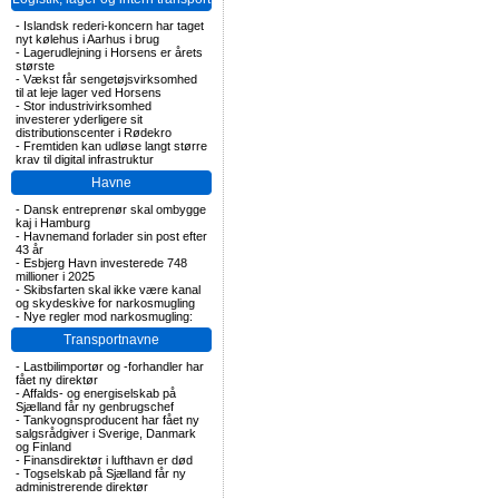
-
Islandsk rederi-koncern har taget
nyt kølehus i Aarhus i brug
-
Lagerudlejning i Horsens er årets
største
-
Vækst får sengetøjsvirksomhed
til at leje lager ved Horsens
-
Stor industrivirksomhed
investerer yderligere sit
distributionscenter i Rødekro
-
Fremtiden kan udløse langt større
krav til digital infrastruktur
Havne
-
Dansk entreprenør skal ombygge
kaj i Hamburg
-
Havnemand forlader sin post efter
43 år
-
Esbjerg Havn investerede 748
millioner i 2025
-
Skibsfarten skal ikke være kanal
og skydeskive for narkosmugling
-
Nye regler mod narkosmugling:
Transportnavne
-
Lastbilimportør og -forhandler har
fået ny direktør
-
Affalds- og energiselskab på
Sjælland får ny genbrugschef
-
Tankvognsproducent har fået ny
salgsrådgiver i Sverige, Danmark
og Finland
-
Finansdirektør i lufthavn er død
-
Togselskab på Sjælland får ny
administrerende direktør