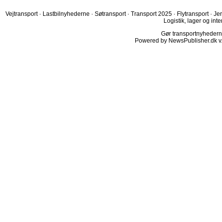
Vejtransport
·
Lastbilnyhederne
·
Søtransport
·
Transport 2025
·
Flytransport
·
Je
Logistik, lager og inte
Gør transportnyhederne.
Powered by NewsPublisher.dk v