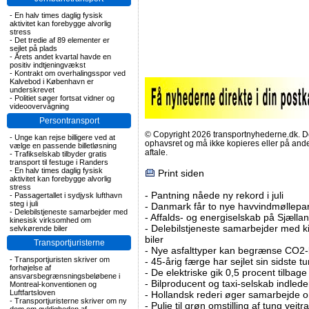
-
En halv times daglig fysisk
aktivitet kan forebygge alvorlig
stress
-
Det tredie af 89 elementer er
sejlet på plads
-
Årets andet kvartal havde en
positiv indtjeningvækst
-
Kontrakt om overhalingsspor ved
Kalvebod i København er
underskrevet
-
Politiet søger fortsat vidner og
videoovervågning
Persontransport
© Copyright 2026 transportnyhederne.dk. Den
-
Unge kan rejse billigere ved at
ophavsret og må ikke kopieres eller på an
vælge en passende billetløsning
aftale.
-
Trafikselskab tilbyder gratis
transport til festuge i Randers
-
En halv times daglig fysisk
Print siden
aktivitet kan forebygge alvorlig
stress
-
Pantning nåede ny rekord i juli
-
Passagertallet i sydjysk lufthavn
steg i juli
-
Danmark får to nye havvindmøllepa
-
Delebilstjeneste samarbejder med
-
Affalds- og energiselskab på Sjælla
kinesisk virksomhed om
-
Delebilstjeneste samarbejder med 
selvkørende biler
biler
Transportjuristerne
-
Nye asfalttyper kan begrænse CO2-
-
Transportjuristen skriver om
-
45-årig færge har sejlet sin sidste tu
forhøjelse af
-
De elektriske gik 0,5 procent tilbage
ansvarsbegrænsningsbeløbene i
-
Bilproducent og taxi-selskab indled
Montreal-konventionen og
Luftfartsloven
-
Hollandsk rederi øger samarbejde om
-
Transportjuristerne skriver om ny
-
Pulje til grøn omstilling af tung vej