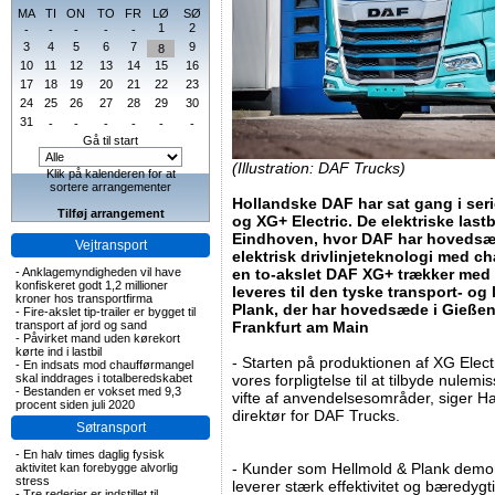
MA
TI
ON
TO
FR
LØ
SØ
1
2
-
-
-
-
-
3
4
5
6
7
9
8
10
11
12
13
14
15
16
17
18
19
20
21
22
23
24
25
26
27
28
29
30
31
-
-
-
-
-
-
Gå til start
(Illustration: DAF Trucks)
Klik på kalenderen for at
sortere arrangementer
Hollandske DAF har sat gang i ser
Tilføj arrangement
og XG+ Electric. De elektriske lastbi
Eindhoven, hvor DAF har hovedsæd
Vejtransport
elektrisk drivlinjeteknologi med ch
-
Anklagemyndigheden vil have
en to-akslet DAF XG+ trækker med 
konfiskeret godt 1,2 millioner
leveres til den tyske transport- og
kroner hos transportfirma
Plank, der har hovedsæde i Gießen
-
Fire-akslet tip-trailer er bygget til
transport af jord og sand
Frankfurt am Main
-
Påvirket mand uden kørekort
kørte ind i lastbil
- Starten på produktionen af XG Elect
-
En indsats mod chaufførmangel
skal inddrages i totalberedskabet
vores forpligtelse til at tilbyde nulem
-
Bestanden er vokset med 9,3
vifte af anvendelsesområder, siger Ha
procent siden juli 2020
direktør for DAF Trucks.
Søtransport
-
En halv times daglig fysisk
- Kunder som Hellmold & Plank demonst
aktivitet kan forebygge alvorlig
stress
leverer stærk effektivitet og bæredygti
-
Tre rederier er indstillet til