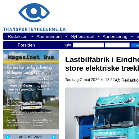
Redaktion
•
Abonnement
•
Nyhedsmail
•
Annoncering
•
S
Forsiden
Login
Lastbilfabrik i Eind
store elektriske træk
Torsdag 7. maj 2026 kl: 13:52
Af:
Redakti
AUGUST 2026