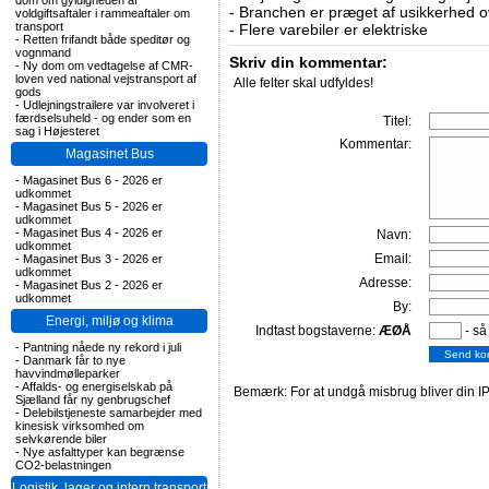
dom om gyldigheden af
-
Branchen er præget af usikkerhed o
voldgiftsaftaler i rammeaftaler om
transport
-
Flere varebiler er elektriske
-
Retten frifandt både speditør og
vognmand
Skriv din kommentar:
-
Ny dom om vedtagelse af CMR-
loven ved national vejstransport af
Alle felter skal udfyldes!
gods
-
Udlejningstrailere var involveret i
færdselsuheld - og ender som en
Titel:
sag i Højesteret
Kommentar:
Magasinet Bus
-
Magasinet Bus 6 - 2026 er
udkommet
-
Magasinet Bus 5 - 2026 er
udkommet
-
Magasinet Bus 4 - 2026 er
Navn:
udkommet
Email:
-
Magasinet Bus 3 - 2026 er
udkommet
Adresse:
-
Magasinet Bus 2 - 2026 er
udkommet
By:
Energi, miljø og klima
Indtast bogstaverne:
ÆØÅ
- så
-
Pantning nåede ny rekord i juli
-
Danmark får to nye
havvindmølleparker
-
Affalds- og energiselskab på
Bemærk: For at undgå misbrug bliver din IP
Sjælland får ny genbrugschef
-
Delebilstjeneste samarbejder med
kinesisk virksomhed om
selvkørende biler
-
Nye asfalttyper kan begrænse
CO2-belastningen
Logistik, lager og intern transport